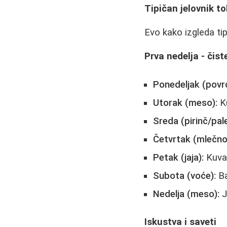
Tipičan jelovnik t
Evo kako izgleda tip
Prva nedelja - čis
Ponedeljak (povr
Utorak (meso):
Ku
Sreda (pirinč/pal
Četvrtak (mlečno
Petak (jaja):
Kuvan
Subota (voće):
Ba
Nedelja (meso):
J
Iskustva i saveti