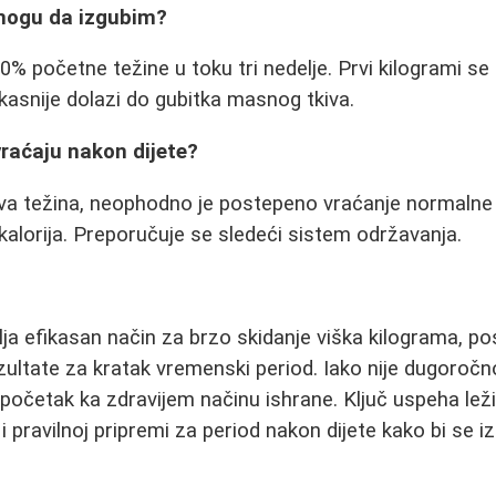
mogu da izgubim?
10% početne težine u toku tri nedelje. Prvi kilogrami s
kasnije dolazi do gubitka masnog tkiva.
vraćaju nakon dijete?
ova težina, neophodno je postepeno vraćanje normalne
lorija. Preporučuje se sledeći sistem održavanja.
lja efikasan način za brzo skidanje viška kilograma, p
zultate za kratak vremenski period. Iako nije dugoroč
 početak ka zdravijem načinu ishrane. Ključ uspeha lež
 i pravilnoj pripremi za period nakon dijete kako bi se i