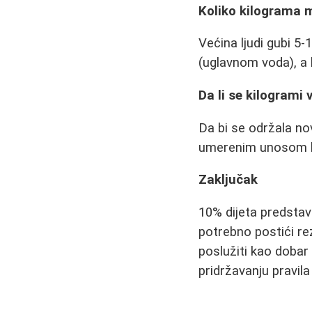
Koliko kilograma 
Većina ljudi gubi 5-
(uglavnom voda), a 
Da li se kilogrami 
Da bi se održala n
umerenim unosom ka
Zaključak
10% dijeta predstav
potrebno postići re
poslužiti kao dobar
pridržavanju pravila