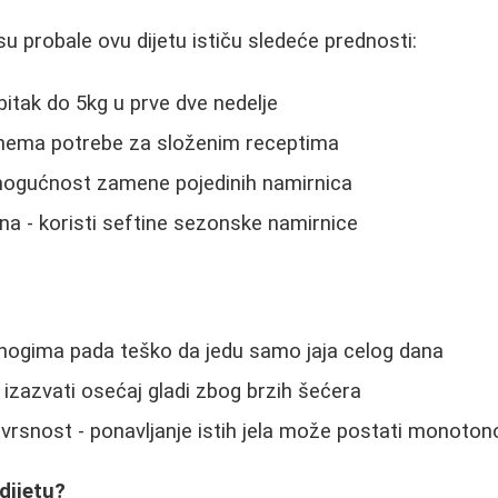
 probale ovu dijetu ističu sledeće prednosti:
ubitak do 5kg u prve dve nedelje
nema potrebe za složenim receptima
 mogućnost zamene pojedinih namirnica
a - koristi seftine sezonske namirnice
mnogima pada teško da jedu samo jaja celog dana
izazvati osećaj gladi zbog brzih šećera
rsnost - ponavljanje istih jela može postati monoton
dijetu?