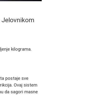
m Jelovnikom
ljenje kilograma.
eta postaje sve
ikcija. Ovaj sistem
zmu da sagori masne