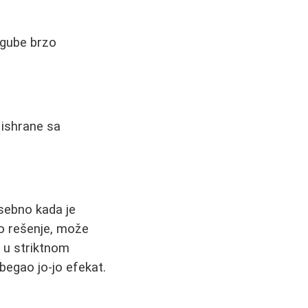
e gube brzo
 ishrane sa
osebno kada je
no rešenje, može
i u striktnom
zbegao jo-jo efekat.