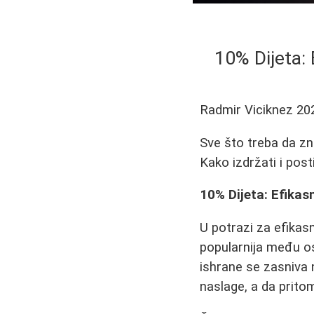
10% Dijeta:
Radmir Viciknez
20
Sve što treba da zna
Kako izdržati i posti
10% Dijeta: Efika
U potrazi za efikas
popularnija među os
ishrane se zasniva 
naslage, a da prito