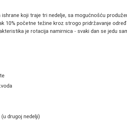
m ishrane koji traje tri nedelje, sa mogućnošću produže
itak 10% početne težine kroz strogo pridržavanje određ
akteristika je rotacija namirnica - svaki dan se jedu 
te
zvoda
(u drugoj nedelji)