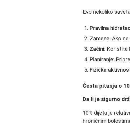
Evo nekoliko saveta
Pravilna hidratac
Zamene:
Ako ne 
Začini:
Koristite 
Planiranje:
Pripre
Fizička aktivnost
Česta pitanja o 10
Da li je sigurno dr
10% dijeta je relat
hroničnim bolestima