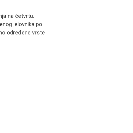
nja na četvrtu.
enog jelovnika po
samo određene vrste