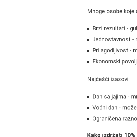
Mnoge osobe koje su
Brzi rezultati - g
Jednostavnost - 
Prilagodljivost -
Ekonomski povoljn
Najčešći izazovi:
Dan sa jajima - 
Voćni dan - može 
Ograničena raznov
Kako izdržati 10% 