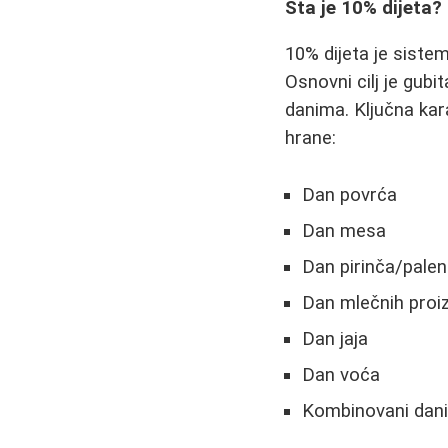
Šta je 10% dijeta?
10% dijeta je siste
Osnovni cilj je gub
danima. Ključna kar
hrane:
Dan povrća
Dan mesa
Dan pirinča/palen
Dan mlečnih proi
Dan jaja
Dan voća
Kombinovani dani 