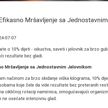
 Efikasno Mršavljenje sa Jednostavni
24-07-07
te o 10% dijeti - iskustva, saveti i jelovnik za brzo gub
ći rezultate bez gladi.
sno Mršavljenje sa Jednostavnim Jelovnikom
nim načinom za brzo skidanje viška kilograma, 10% dij
obama koje žele da vide rezultate bez preteranih restr
na cikličnoj rotaciji namirnica, omogućavajući organi
m ne osećate intenzivnu glad.