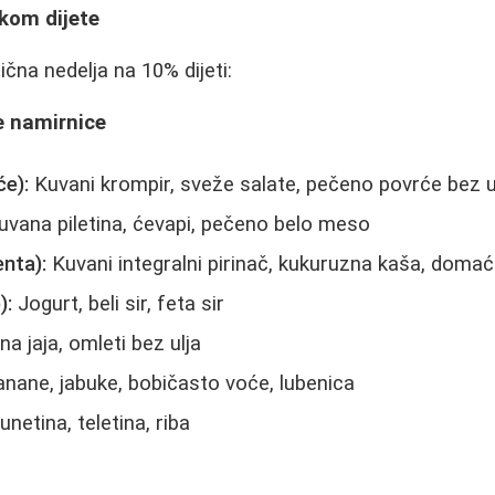
okom dijete
ična nedelja na 10% dijeti:
te namirnice
će):
Kuvani krompir, sveže salate, pečeno povrće bez u
vana piletina, ćevapi, pečeno belo meso
enta):
Kuvani integralni pirinač, kukuruzna kaša, domać
):
Jogurt, beli sir, feta sir
a jaja, omleti bez ulja
nane, jabuke, bobičasto voće, lubenica
unetina, teletina, riba