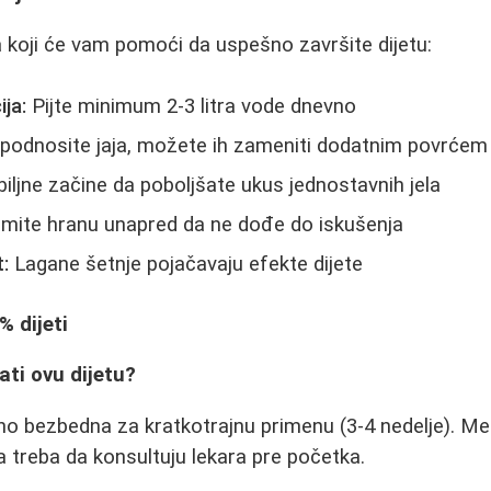
 koji će vam pomoći da uspešno završite dijetu:
ija:
Pijte minimum 2-3 litra vode dnevno
podnosite jaja, možete ih zameniti dodatnim povrćem
biljne začine da poboljšate ukus jednostavnih jela
mite hranu unapred da ne dođe do iskušenja
:
Lagane šetnje pojačavaju efekte dijete
% dijeti
žati ovu dijetu?
ivno bezbedna za kratkotrajnu primenu (3-4 nedelje). 
 treba da konsultuju lekara pre početka.