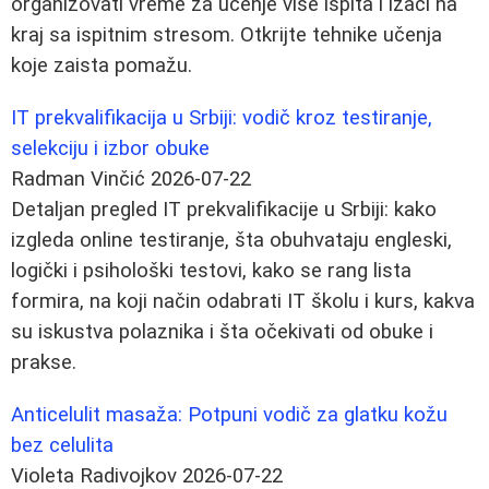
organizovati vreme za učenje više ispita i izaći na
kraj sa ispitnim stresom. Otkrijte tehnike učenja
koje zaista pomažu.
IT prekvalifikacija u Srbiji: vodič kroz testiranje,
selekciju i izbor obuke
Radman Vinčić
2026-07-22
Detaljan pregled IT prekvalifikacije u Srbiji: kako
izgleda online testiranje, šta obuhvataju engleski,
logički i psihološki testovi, kako se rang lista
formira, na koji način odabrati IT školu i kurs, kakva
su iskustva polaznika i šta očekivati od obuke i
prakse.
Anticelulit masaža: Potpuni vodič za glatku kožu
bez celulita
Violeta Radivojkov
2026-07-22