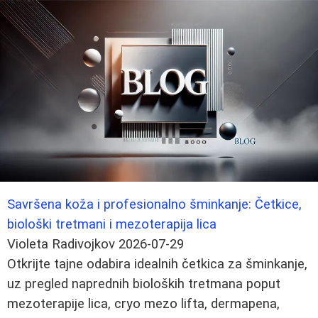
Savršena koža i profesionalno šminkanje: Četkice,
biološki tretmani i mezoterapija lica
Violeta Radivojkov
2026-07-29
Otkrijte tajne odabira idealnih četkica za šminkanje,
uz pregled naprednih bioloških tretmana poput
mezoterapije lica, cryo mezo lifta, dermapena,