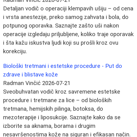
Detaljan vodič o operaciji klempavih ušiju – od cena
i vrsta anestezije, preko samog zahvata i bola, do
potpunog oporavka. Saznajte zašto uši nakon
operacije izgledaju priljubljene, koliko traje oporavak
i šta kažu iskustva ljudi koji su prošli kroz ovu
korekciju.
Biološki tretmani i estetske procedure - Put do
zdrave i blistave kože
Radman Vinčić
2026-07-21
Sveobuhvatan vodič kroz savremene estetske
procedure i tretmane za lice – od bioloških
tretmana, hemijskih pilinga, botoksa, do
mezoterapije i liposukcije. Saznajte kako da se
izborite sa aknama, borama i drugim
nesavršenostima kože na siguran i efikasan način.