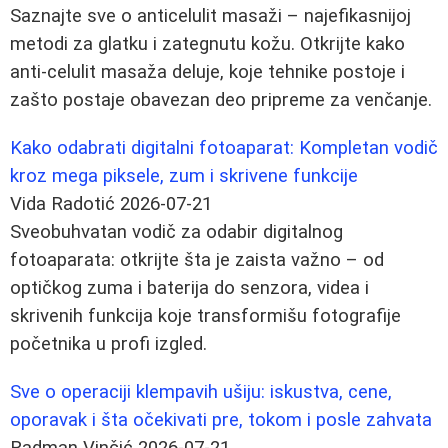
Saznajte sve o anticelulit masaži – najefikasnijoj
metodi za glatku i zategnutu kožu. Otkrijte kako
anti-celulit masaža deluje, koje tehnike postoje i
zašto postaje obavezan deo pripreme za venčanje.
Kako odabrati digitalni fotoaparat: Kompletan vodič
kroz mega piksele, zum i skrivene funkcije
Vida Radotić
2026-07-21
Sveobuhvatan vodič za odabir digitalnog
fotoaparata: otkrijte šta je zaista važno – od
optičkog zuma i baterija do senzora, videa i
skrivenih funkcija koje transformišu fotografije
početnika u profi izgled.
Sve o operaciji klempavih ušiju: iskustva, cene,
oporavak i šta očekivati pre, tokom i posle zahvata
Radman Vinčić
2026-07-21