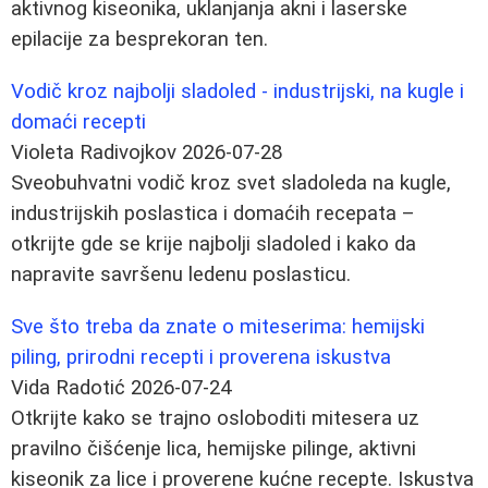
aktivnog kiseonika, uklanjanja akni i laserske
epilacije za besprekoran ten.
Vodič kroz najbolji sladoled - industrijski, na kugle i
domaći recepti
Violeta Radivojkov
2026-07-28
Sveobuhvatni vodič kroz svet sladoleda na kugle,
industrijskih poslastica i domaćih recepata –
otkrijte gde se krije najbolji sladoled i kako da
napravite savršenu ledenu poslasticu.
Sve što treba da znate o miteserima: hemijski
piling, prirodni recepti i proverena iskustva
Vida Radotić
2026-07-24
Otkrijte kako se trajno osloboditi mitesera uz
pravilno čišćenje lica, hemijske pilinge, aktivni
kiseonik za lice i proverene kućne recepte. Iskustva