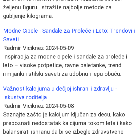
željenu figuru. Istražite najbolje metode za
gubljenje kilograma.
Modne Cipele i Sandale za Proleće i Leto: Trendovi i
Saveti
Radmir Viciknez
2024-05-09
Inspiracija za modne cipele i sandale za proleće i
leto – visoke potpetice, ravne baletanke, trendi
rimljanki i stilski saveti za udobnu i lepu obuću.
Važnost kalcijuma u dečjoj ishrani i zdravlju -
Iskustva roditelja
Radmir Viciknez
2024-05-08
Saznajte zašto je kalcijum ključan za decu, kako
prepoznati nedostatak kalcijuma tokom leta i kako
balansirati ishranu da bi se izbegle zdravstvene