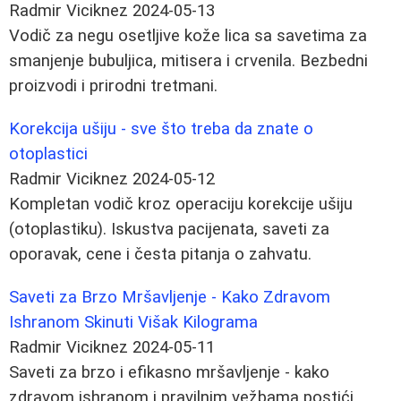
Radmir Viciknez
2024-05-13
Vodič za negu osetljive kože lica sa savetima za
smanjenje bubuljica, mitisera i crvenila. Bezbedni
proizvodi i prirodni tretmani.
Korekcija ušiju - sve što treba da znate o
otoplastici
Radmir Viciknez
2024-05-12
Kompletan vodič kroz operaciju korekcije ušiju
(otoplastiku). Iskustva pacijenata, saveti za
oporavak, cene i česta pitanja o zahvatu.
Saveti za Brzo Mršavljenje - Kako Zdravom
Ishranom Skinuti Višak Kilograma
Radmir Viciknez
2024-05-11
Saveti za brzo i efikasno mršavljenje - kako
zdravom ishranom i pravilnim vežbama postići