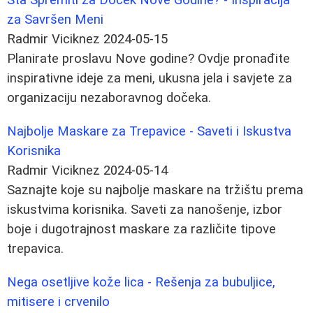
za Savršen Meni
Radmir Viciknez
2024-05-15
Planirate proslavu Nove godine? Ovdje pronađite
inspirativne ideje za meni, ukusna jela i savjete za
organizaciju nezaboravnog dočeka.
Najbolje Maskare za Trepavice - Saveti i Iskustva
Korisnika
Radmir Viciknez
2024-05-14
Saznajte koje su najbolje maskare na tržištu prema
iskustvima korisnika. Saveti za nanošenje, izbor
boje i dugotrajnost maskare za različite tipove
trepavica.
Nega osetljive kože lica - Rešenja za bubuljice,
mitisere i crvenilo