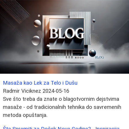
Masaža kao Lek za Telo i Dušu
Radmir Viciknez
2024-05-16
Sve što treba da znate o blagotvornim dejstvima
masaže - od tradicionalnih tehnika do savremenih
metoda opuštanja.
Šta Spremiti za Doček Nove Godine? - Inspiracija