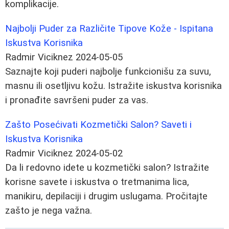
komplikacije.
Najbolji Puder za Različite Tipove Kože - Ispitana
Iskustva Korisnika
Radmir Viciknez
2024-05-05
Saznajte koji puderi najbolje funkcionišu za suvu,
masnu ili osetljivu kožu. Istražite iskustva korisnika
i pronađite savršeni puder za vas.
Zašto Posećivati Kozmetički Salon? Saveti i
Iskustva Korisnika
Radmir Viciknez
2024-05-02
Da li redovno idete u kozmetički salon? Istražite
korisne savete i iskustva o tretmanima lica,
manikiru, depilaciji i drugim uslugama. Pročitajte
zašto je nega važna.