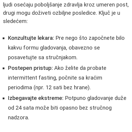
ljudi osećaju poboljšanje zdravlja kroz umeren post,
drugi mogu doživeti ozbiljne posledice. Ključ je u
sledećem:
Konzultujte lekara:
Pre nego što započnete bilo
kakvu formu gladovanja, obavezno se
posavetujte sa stručnjakom.
Postepen pristup:
Ako želite da probate
intermittent fasting, počnite sa kraćim
periodima (npr. 12 sati bez hrane).
Izbegavajte ekstreme:
Potpuno gladovanje duže
od 24 sata može biti opasno bez stručnog
nadzora.