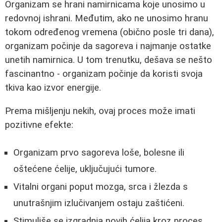
Organizam se hrani namirnicama koje unosimo u
redovnoj ishrani. Međutim, ako ne unosimo hranu
tokom određenog vremena (obično posle tri dana),
organizam počinje da sagoreva i najmanje ostatke
unetih namirnica. U tom trenutku, dešava se nešto
fascinantno - organizam počinje da koristi svoja
tkiva kao izvor energije.
Prema mišljenju nekih, ovaj proces može imati
pozitivne efekte:
Organizam prvo sagoreva loše, bolesne ili
oštećene ćelije, uključujući tumore.
Vitalni organi poput mozga, srca i žlezda s
unutrašnjim izlučivanjem ostaju zaštićeni.
Stimuliše se izgradnja novih ćelija kroz proces