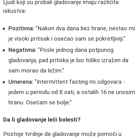
Ljudi koji su probali gladovanje imaju različita
iskustva:
Pozitivna:
"Nakon dva dana bez hrane, nestao mi
je visoki pritisak i osećao sam se pokretljiviji."
Negativna:
"Posle jednog dana potpunog
gladovanja, pad pritiska je bio toliko izražen da
sam morao da ležim."
Umerena:
"Intermittent fasting mi odgovara -
jedem u periodu od 8 sati, a ostalih 16 ne unosim
hranu. Osećam se bolje."
Da li gladovanje leči bolesti?
Postoje tvrdnje da gladovanje može pomoći u