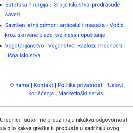
Estetska hirurgija u Srbiji: Iskustva, predrasude i
saveti
Savršen letnji odmor i anticelulit masaža - Vodič
kroz skrivene plaže, wellness i opuštanje
Vegetarijanstvo i Veganstvo: Razlozi, Prednosti i
Lična Iskustva
O nama
|
Kontakt
|
Politika privatnosti
|
Uslovi
korišćenja
|
Marketinški servisi
Urednici i autori ne preuzimaju nikakvu odgovornost
za bilo kakve greške ili propuste u sadržaju ovog