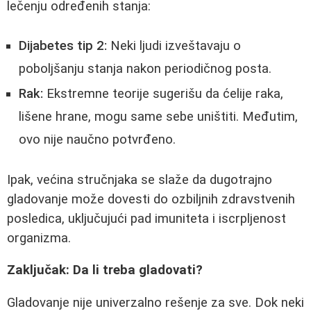
lečenju određenih stanja:
Dijabetes tip 2:
Neki ljudi izveštavaju o
poboljšanju stanja nakon periodičnog posta.
Rak:
Ekstremne teorije sugerišu da ćelije raka,
lišene hrane, mogu same sebe uništiti. Međutim,
ovo nije naučno potvrđeno.
Ipak, većina stručnjaka se slaže da dugotrajno
gladovanje može dovesti do ozbiljnih zdravstvenih
posledica, uključujući pad imuniteta i iscrpljenost
organizma.
Zaključak: Da li treba gladovati?
Gladovanje nije univerzalno rešenje za sve. Dok neki