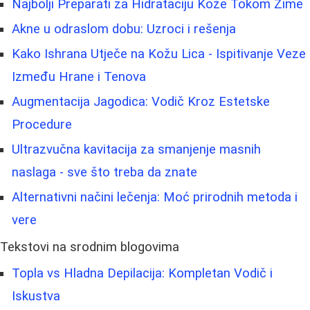
Najbolji Preparati za Hidrataciju Kože Tokom Zime
Akne u odraslom dobu: Uzroci i rešenja
Kako Ishrana Utječe na Kožu Lica - Ispitivanje Veze
Između Hrane i Tenova
Augmentacija Jagodica: Vodič Kroz Estetske
Procedure
Ultrazvučna kavitacija za smanjenje masnih
naslaga - sve što treba da znate
Alternativni načini lečenja: Moć prirodnih metoda i
vere
Tekstovi na srodnim blogovima
Topla vs Hladna Depilacija: Kompletan Vodič i
Iskustva