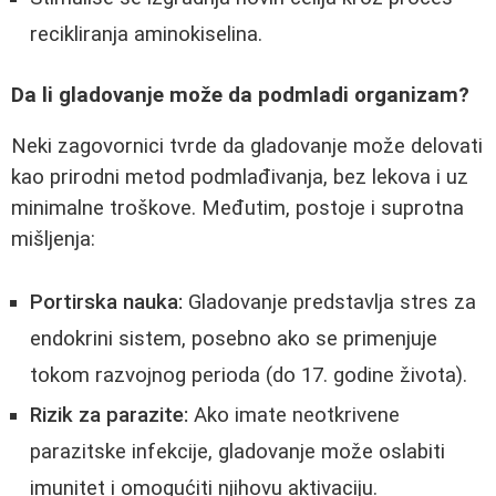
recikliranja aminokiselina.
Da li gladovanje može da podmladi organizam?
Neki zagovornici tvrde da gladovanje može delovati
kao prirodni metod podmlađivanja, bez lekova i uz
minimalne troškove. Međutim, postoje i suprotna
mišljenja:
Portirska nauka:
Gladovanje predstavlja stres za
endokrini sistem, posebno ako se primenjuje
tokom razvojnog perioda (do 17. godine života).
Rizik za parazite:
Ako imate neotkrivene
parazitske infekcije, gladovanje može oslabiti
imunitet i omogućiti njihovu aktivaciju.