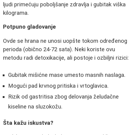
ljudi primećuju poboljšanje zdravlja i gubitak viška
kilograma.
Potpuno gladovanje
Ovde se hrana ne unosi uopšte tokom određenog
perioda (obično 24-72 sata). Neki koriste ovu
metodu radi detoxikacije, ali postoje i ozbiljni rizici:
Gubitak mišićne mase umesto masnih naslaga.
Mogući pad krvnog pritiska i vrtoglavica.
Rizik od gastritisa zbog delovanja želudačne
kiseline na sluzokožu.
Šta kažu iskustva?