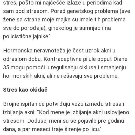
stres, pošto mi najčešće izlaze u periodima kad
sam pod stresom. Pored genetskog problema (sve
žene sa strane moje majke su imale tih problema
sve do porođaja), ginekolog je sumnjao i na
policistične jajnike."
Hormonska neravnoteža je čest uzrok akni u
odraslom dobu. Kontraceptivne pilule poput Diane
35 mogu pomoći u regulisanju ciklusa i smanjenju
hormonskih akni, ali ne rešavaju sve probleme.
Stres kao okidač
Brojne ispitanice potvrđuju vezu između stresa i
izbijanja akni: "Kod mene je izbijanje akni uslovljeno
stresom. Doduse, meni su se pojavile pre godinu
dana, a par meseci traje širenje po licu."