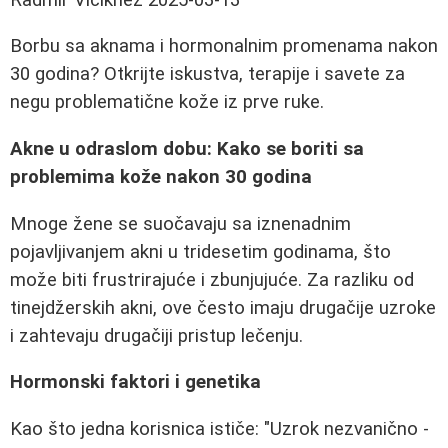
Borbu sa aknama i hormonalnim promenama nakon
30 godina? Otkrijte iskustva, terapije i savete za
negu problematične kože iz prve ruke.
Akne u odraslom dobu: Kako se boriti sa
problemima kože nakon 30 godina
Mnoge žene se suočavaju sa iznenadnim
pojavljivanjem akni u tridesetim godinama, što
može biti frustrirajuće i zbunjujuće. Za razliku od
tinejdžerskih akni, ove često imaju drugačije uzroke
i zahtevaju drugačiji pristup lečenju.
Hormonski faktori i genetika
Kao što jedna korisnica ističe: "Uzrok nezvanično -