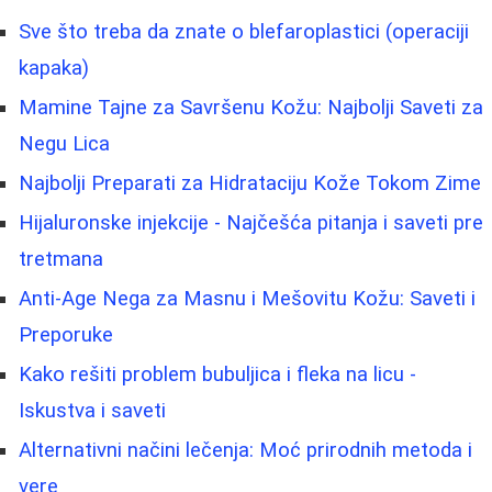
Sve što treba da znate o blefaroplastici (operaciji
kapaka)
Mamine Tajne za Savršenu Kožu: Najbolji Saveti za
Negu Lica
Najbolji Preparati za Hidrataciju Kože Tokom Zime
Hijaluronske injekcije - Najčešća pitanja i saveti pre
tretmana
Anti-Age Nega za Masnu i Mešovitu Kožu: Saveti i
Preporuke
Kako rešiti problem bubuljica i fleka na licu -
Iskustva i saveti
Alternativni načini lečenja: Moć prirodnih metoda i
vere