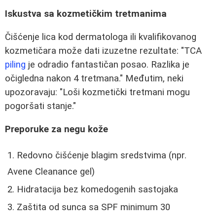
Iskustva sa kozmetičkim tretmanima
Čišćenje lica kod dermatologa ili kvalifikovanog
kozmetičara može dati izuzetne rezultate: "TCA
piling
je odradio fantastičan posao. Razlika je
očigledna nakon 4 tretmana." Međutim, neki
upozoravaju: "Loši kozmetički tretmani mogu
pogoršati stanje."
Preporuke za negu kože
Redovno čišćenje blagim sredstvima (npr.
Avene Cleanance gel)
Hidratacija bez komedogenih sastojaka
Zaštita od sunca sa SPF minimum 30