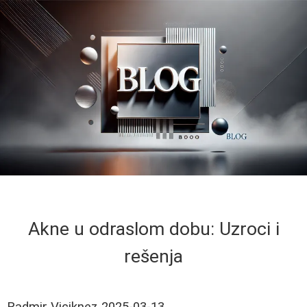
Akne u odraslom dobu: Uzroci i
rešenja
Radmir Viciknez
2025-03-13