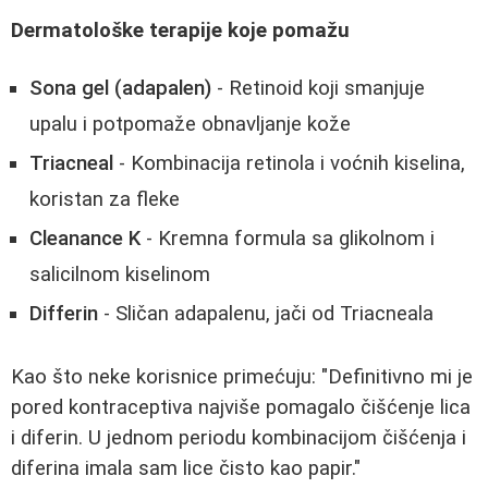
Dermatološke terapije koje pomažu
Sona gel (adapalen)
- Retinoid koji smanjuje
upalu i potpomaže obnavljanje kože
Triacneal
- Kombinacija retinola i voćnih kiselina,
koristan za fleke
Cleanance K
- Kremna formula sa glikolnom i
salicilnom kiselinom
Differin
- Sličan adapalenu, jači od Triacneala
Kao što neke korisnice primećuju: "Definitivno mi je
pored kontraceptiva najviše pomagalo čišćenje lica
i diferin. U jednom periodu kombinacijom čišćenja i
diferina imala sam lice čisto kao papir."