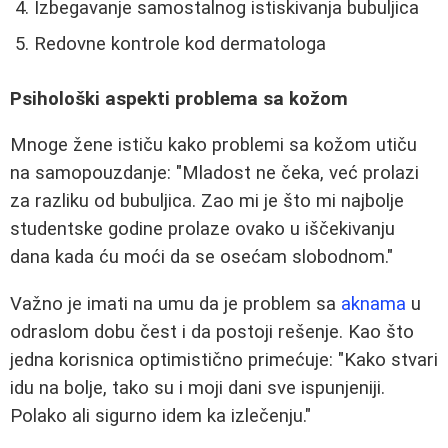
Izbegavanje samostalnog istiskivanja bubuljica
Redovne kontrole kod dermatologa
Psihološki aspekti problema sa kožom
Mnoge žene ističu kako problemi sa kožom utiču
na samopouzdanje: "Mladost ne čeka, već prolazi
za razliku od bubuljica. Zao mi je što mi najbolje
studentske godine prolaze ovako u iščekivanju
dana kada ću moći da se osećam slobodnom."
Važno je imati na umu da je problem sa
aknama
u
odraslom dobu čest i da postoji rešenje. Kao što
jedna korisnica optimistično primećuje: "Kako stvari
idu na bolje, tako su i moji dani sve ispunjeniji.
Polako ali sigurno idem ka izlečenju."