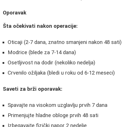
Oporavak
Šta očekivati nakon operacije:
Oticaji (2-7 dana, znatno smanjeni nakon 48 sati)
Modrice (blede za 7-14 dana)
Osetljivost na dodir (nekoliko nedelja)
Crvenilo ožiljaka (bledi u roku od 6-12 meseci)
Saveti za brži oporavak:
Spavajte na visokom uzglavlju prvih 7 dana
Primenjujte hladne obloge prvih 48 sati
Izbegavajte fizički napor 2 nedelje