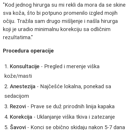
"Kod jednog hirurga su mi rekli da mora da se skine
sva koža, što bi potpuno promenilo izgled mojih
očiju. Tražila sam drugo mišljenje i našla hirurga
koji je uradio minimalnu korekciju sa odličnim
rezultatima."
Procedura operacije
Konsultacije
- Pregled i merenje viška
kože/masti
Anestezija
- Najčešće lokalna, ponekad sa
sedacijom
Rezovi
- Prave se duž prirodnih linija kapaka
Korekcija
- Uklanjanje viška tkiva i zatezanje
Šavovi
- Konci se obično skidaju nakon 5-7 dana