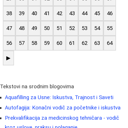
38
39
40
41
42
43
44
45
46
47
48
49
50
51
52
53
54
55
56
57
58
59
60
61
62
63
64
▶
Tekstovi na srodnim blogovima
Aquafilling za Usne: Iskustva, Trajnost i Saveti
Autofagija: Konačni vodič za početnike i iskustva
Prekvalifikacija za medicinskog tehničara - vodič
kroz uslove, praksu i polaganje