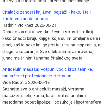
trikovi za dugotrajnost i precizno iscrtavanje.
Čitalački zanosi i književni pejzaži - kako, šta i
zašto volimo da čitamo
Radmir Viciknez
2026-06-21
Duboko zaroni u svet književnih strasti – otkrij
kako čitaoci biraju knjige, koja su im omiljena dela i
pisci, zašto neke knjige postaju trajna inspiracija, a
druge razočaranje. Sve o lektirama, žanrovima,
junacima i tihim tajnama čitalačkog sveta.
Anticelulit masaža: Potpuni vodič kroz tehnike,
masažere i profesionalne tretmane
Vida Radotić
2026-06-19
Saznajte sve o anticelulit masaži, vrstama
masažera, tehnikama, kao i profesionalnim
metodama poput lipolize, liposukcije i lipotransfera