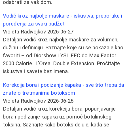
odabrati za vaš dom.
Vodič kroz najbolje maskare - iskustva, preporuke i
poređenja za svaki budžet
Violeta Radivojkov
2026-06-27
Detaljan vodič kroz najbolje maskare za volumen,
dužinu i definiciju. Saznajte koje su se pokazale kao
favoriti – od Diorshow i YSL EFC do Max Factor
2000 Calorie i L'Oreal Double Extension. Pročitajte
iskustva i savete bez imena.
Korekcija bora i podizanje kapaka - sve što treba da
znate o tretmanima botoksom
Violeta Radivojkov
2026-06-26
Detaljan vodič kroz korekciju bora, popunjavanje
bora i podizanje kapaka uz pomoć botulinskog
toksina. Saznajte kako botoks deluje, kada se