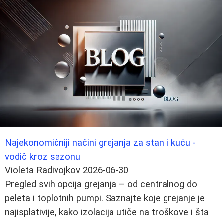
Najekonomičniji načini grejanja za stan i kuću -
vodič kroz sezonu
Violeta Radivojkov
2026-06-30
Pregled svih opcija grejanja – od centralnog do
peleta i toplotnih pumpi. Saznajte koje grejanje je
najisplativije, kako izolacija utiče na troškove i šta