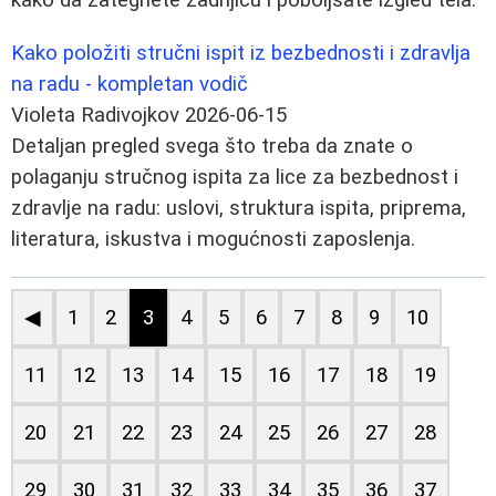
Kako položiti stručni ispit iz bezbednosti i zdravlja
na radu - kompletan vodič
Violeta Radivojkov
2026-06-15
Detaljan pregled svega što treba da znate o
polaganju stručnog ispita za lice za bezbednost i
zdravlje na radu: uslovi, struktura ispita, priprema,
literatura, iskustva i mogućnosti zaposlenja.
◀
1
2
3
4
5
6
7
8
9
10
11
12
13
14
15
16
17
18
19
20
21
22
23
24
25
26
27
28
29
30
31
32
33
34
35
36
37