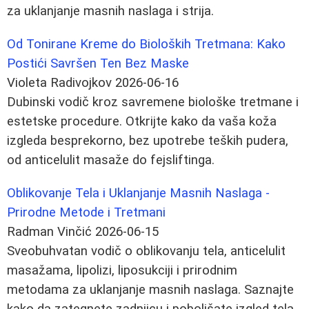
za uklanjanje masnih naslaga i strija.
Od Tonirane Kreme do Bioloških Tretmana: Kako
Postići Savršen Ten Bez Maske
Violeta Radivojkov
2026-06-16
Dubinski vodič kroz savremene biološke tretmane i
estetske procedure. Otkrijte kako da vaša koža
izgleda besprekorno, bez upotrebe teških pudera,
od anticelulit masaže do fejsliftinga.
Oblikovanje Tela i Uklanjanje Masnih Naslaga -
Prirodne Metode i Tretmani
Radman Vinčić
2026-06-15
Sveobuhvatan vodič o oblikovanju tela, anticelulit
masažama, lipolizi, liposukciji i prirodnim
metodama za uklanjanje masnih naslaga. Saznajte
kako da zategnete zadnjicu i poboljšate izgled tela.