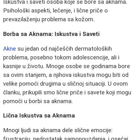
Iskustva i saveti osoba koje se bore sa aknama.
Psihološki aspekti, lečenje, i lične priče o
prevazilaženju problema sa kožom.
Borba sa Aknama: Iskustva i Saveti
Akne
su jedan od najčešćih dermatoloških
problema, posebno tokom adolescencije, ali i
kasnije u životu. Mnoge osobe se godinama bore
sa ovim stanjem, a njihova iskustva mogu biti od
velike pomoći drugima u sličnoj situaciji. U ovom
članku, prikupili smo lične priče i savete koji mogu
pomoći u borbi sa aknama.
Lična Iskustva sa Aknama
Mnogi ljudi sa aknama dele slične emocije:
frustraciju, nedostatak samopouzdanja, i osećaj