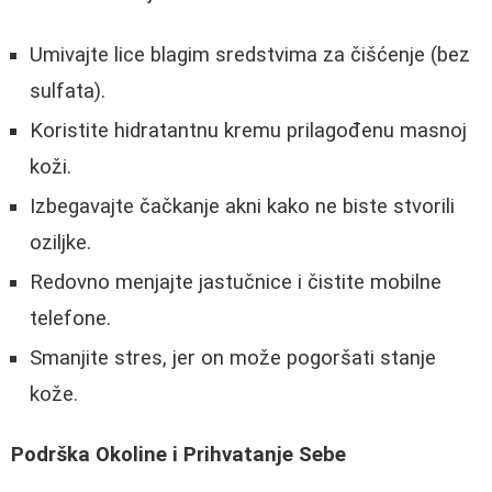
Umivajte lice blagim sredstvima za čišćenje (bez
sulfata).
Koristite hidratantnu kremu prilagođenu masnoj
koži.
Izbegavajte čačkanje akni kako ne biste stvorili
oziljke.
Redovno menjajte jastučnice i čistite mobilne
telefone.
Smanjite stres, jer on može pogoršati stanje
kože.
Podrška Okoline i Prihvatanje Sebe