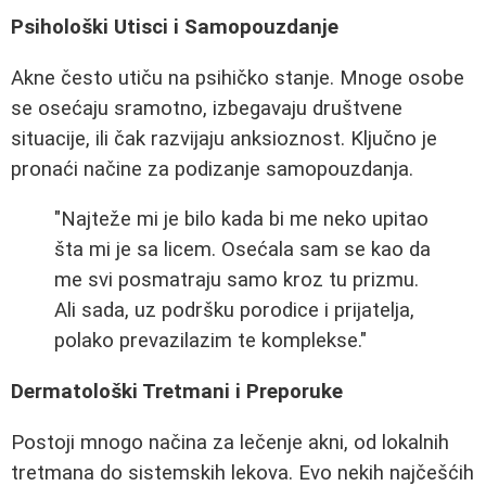
Psihološki Utisci i Samopouzdanje
Akne često utiču na psihičko stanje. Mnoge osobe
se osećaju sramotno, izbegavaju društvene
situacije, ili čak razvijaju anksioznost. Ključno je
pronaći načine za podizanje samopouzdanja.
"Najteže mi je bilo kada bi me neko upitao
šta mi je sa licem. Osećala sam se kao da
me svi posmatraju samo kroz tu prizmu.
Ali sada, uz podršku porodice i prijatelja,
polako prevazilazim te komplekse."
Dermatološki Tretmani i Preporuke
Postoji mnogo načina za lečenje akni, od lokalnih
tretmana do sistemskih lekova. Evo nekih najčešćih