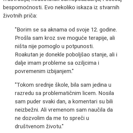
bespomoćnosti. Evo nekoliko iskaza iz stvarnih
životnih priča:
"Borim se sa aknama od svoje 12. godine.
Prošla sam kroz sve moguće terapije, ali
ništa nije pomoglo u potpunosti.
Roakutan je donekle poboljšao stanje, ali i
dalje imam probleme sa oziljcima i
povremenim izbijanjem."
"Tokom srednje škole, bila sam jedina u
razredu sa problematičnim licem. Nosila
sam puder svaki dan, a komentari su bili
neizbežni. Ali vremenom sam naučila da
ne dozvolim da me to spreči u
društvenom životu."