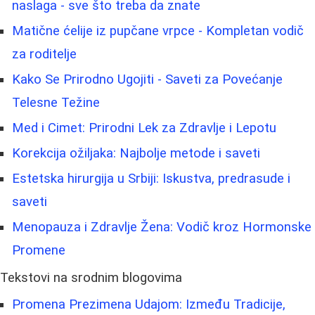
naslaga - sve što treba da znate
Matične ćelije iz pupčane vrpce - Kompletan vodič
za roditelje
Kako Se Prirodno Ugojiti - Saveti za Povećanje
Telesne Težine
Med i Cimet: Prirodni Lek za Zdravlje i Lepotu
Korekcija ožiljaka: Najbolje metode i saveti
Estetska hirurgija u Srbiji: Iskustva, predrasude i
saveti
Menopauza i Zdravlje Žena: Vodič kroz Hormonske
Promene
Tekstovi na srodnim blogovima
Promena Prezimena Udajom: Između Tradicije,