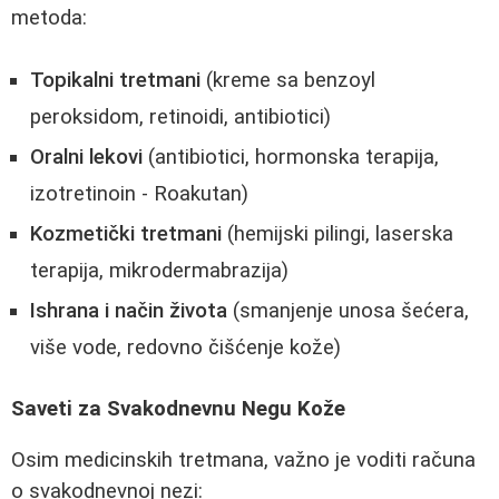
metoda:
Topikalni tretmani
(kreme sa benzoyl
peroksidom, retinoidi, antibiotici)
Oralni lekovi
(antibiotici, hormonska terapija,
izotretinoin - Roakutan)
Kozmetički tretmani
(hemijski pilingi, laserska
terapija, mikrodermabraziја)
Ishrana i način života
(smanjenje unosа šećera,
više vode, redovno čišćenje kože)
Saveti za Svakodnevnu Negu Kože
Osim medicinskih tretmana, važno je voditi računa
o svakodnevnoj nezi: