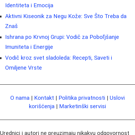
Identiteta i Emocija
Aktivni Kiseonik za Negu Kože: Sve Što Treba da
Znaš
Ishrana po Krvnoj Grupi: Vodič za Poboľjšanje
Imuniteta i Energije
Vodič kroz svet sladoleda: Recepti, Saveti i
Omiljene Vrste
O nama
|
Kontakt
|
Politika privatnosti
|
Uslovi
korišćenja
|
Marketinški servisi
Urednici i autori ne preuzimaju nikakvu odgovornost