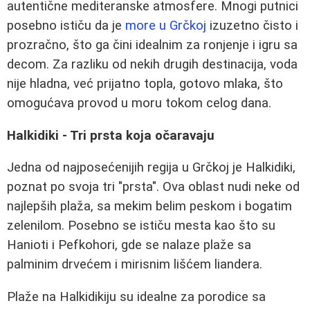
autentične mediteranske atmosfere. Mnogi putnici
posebno ističu da je
more u Grčkoj
izuzetno čisto i
prozračno, što ga čini idealnim za ronjenje i igru sa
decom. Za razliku od nekih drugih destinacija, voda
nije hladna, već prijatno topla, gotovo mlaka, što
omogućava provod u moru tokom celog dana.
Halkidiki - Tri prsta koja očaravaju
Jedna od najposećenijih regija u Grčkoj je Halkidiki,
poznat po svoja tri "prsta". Ova oblast nudi neke od
najlepših plaža, sa mekim belim peskom i bogatim
zelenilom. Posebno se ističu mesta kao što su
Hanioti i Pefkohori, gde se nalaze plaže sa
palminim drvećem i mirisnim lišćem liandera.
Plaže na Halkidikiju su idealne za porodice sa