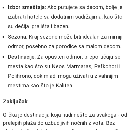
Izbor smeštaja:
Ako putujete sa decom, bolje je
izabrati hotele sa dodatnim sadržajima, kao što
su dečija igrališta i bazen.
Sezona:
Kraj sezone može biti idealan za mirniji
odmor, posebno za porodice sa malom decom.
Destinacije:
Za opušten odmor, preporučuju se
mesta kao što su Neos Marmaras, Pefkohori i
Polihrono, dok mladi mogu uživati u živahnijim
mestima kao što je Kalitea.
Zaključak
Grčka je destinacija koja nudi nešto za svakoga - od
prelepih plaža do uzbudljivih noćnih života. Bez