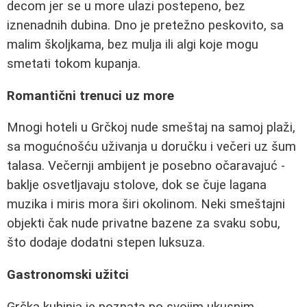
decom jer se u more ulazi postepeno, bez
iznenadnih dubina. Dno je pretežno peskovito, sa
malim školjkama, bez mulja ili algi koje mogu
smetati tokom kupanja.
Romantični trenuci uz more
Mnogi hoteli u Grčkoj nude smeštaj na samoj plaži,
sa mogućnošću uživanja u doručku i večeri uz šum
talasa. Večernji ambijent je posebno očaravajuć -
baklje osvetljavaju stolove, dok se čuje lagana
muzika i miris mora širi okolinom. Neki smeštajni
objekti čak nude privatne bazene za svaku sobu,
što dodaje dodatni stepen luksuza.
Gastronomski užitci
Grčka kuhinja je poznata po svojim ukusnim