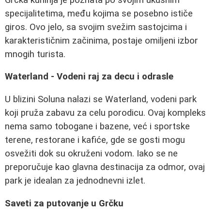
specijalitetima, među kojima se posebno ističe
giros. Ovo jelo, sa svojim svežim sastojcima i
karakterističnim začinima, postaje omiljeni izbor
mnogih turista.
Waterland - Vodeni raj za decu i odrasle
U blizini Soluna nalazi se Waterland, vodeni park
koji pruža zabavu za celu porodicu. Ovaj kompleks
nema samo tobogane i bazene, već i sportske
terene, restorane i kafiće, gde se gosti mogu
osvežiti dok su okruženi vodom. Iako se ne
preporučuje kao glavna destinacija za odmor, ovaj
park je idealan za jednodnevni izlet.
Saveti za putovanje u Grčku