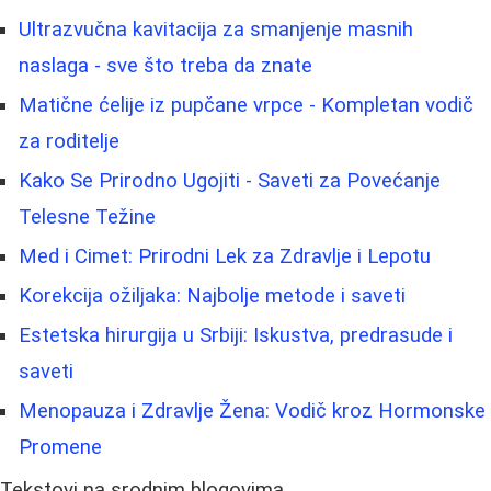
Ultrazvučna kavitacija za smanjenje masnih
naslaga - sve što treba da znate
Matične ćelije iz pupčane vrpce - Kompletan vodič
za roditelje
Kako Se Prirodno Ugojiti - Saveti za Povećanje
Telesne Težine
Med i Cimet: Prirodni Lek za Zdravlje i Lepotu
Korekcija ožiljaka: Najbolje metode i saveti
Estetska hirurgija u Srbiji: Iskustva, predrasude i
saveti
Menopauza i Zdravlje Žena: Vodič kroz Hormonske
Promene
Tekstovi na srodnim blogovima