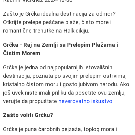
Zašto je Grčka idealna destinacija za odmor?
Otkrijte prelepe peščane plaže, čisto more i
romantične trenutke na Halkidikiju.
Grčka - Raj na Zemlji sa Prelepim Plažama i
Čistim Morem
Grčka je jedna od najpopularnijih letovališnih
destinacija, poznata po svojim prelepim ostrvima,
kristalno čistom moru i gostoljubivom narodu. Ako
još uvek niste imali priliku da posetite ovu zemlju,
verujte da propuštate
neverovatno iskustvo
.
Zašto voliti Grčku?
Grčka je puna čarobnih pejzaža, toplog mora i