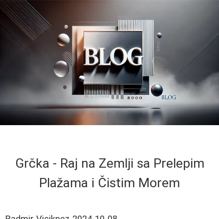
Grčka - Raj na Zemlji sa Prelepim
Plažama i Čistim Morem
Radmir Viciknez
2024-10-08