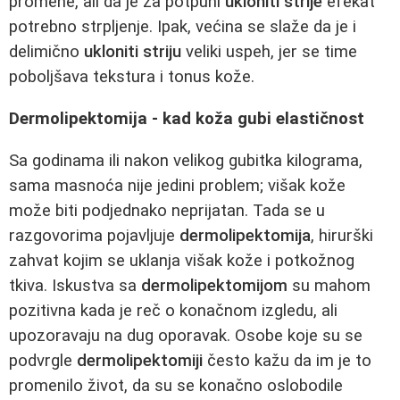
promene, ali da je za potpuni
ukloniti strije
efekat
potrebno strpljenje. Ipak, većina se slaže da je i
delimično
ukloniti striju
veliki uspeh, jer se time
poboljšava tekstura i tonus kože.
Dermolipektomija - kad koža gubi elastičnost
Sa godinama ili nakon velikog gubitka kilograma,
sama masnoća nije jedini problem; višak kože
može biti podjednako neprijatan. Tada se u
razgovorima pojavljuje
dermolipektomija
, hirurški
zahvat kojim se uklanja višak kože i potkožnog
tkiva. Iskustva sa
dermolipektomijom
su mahom
pozitivna kada je reč o konačnom izgledu, ali
upozoravaju na dug oporavak. Osobe koje su se
podvrgle
dermolipektomiji
često kažu da im je to
promenilo život, da su se konačno oslobodile