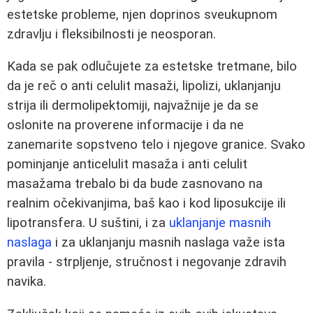
estetske probleme, njen doprinos sveukupnom
zdravlju i fleksibilnosti je neosporan.
Kada se pak odlučujete za estetske tretmane, bilo
da je reč o anti celulit masaži, lipolizi, uklanjanju
strija ili dermolipektomiji, najvažnije je da se
oslonite na proverene informacije i da ne
zanemarite sopstveno telo i njegove granice. Svako
pominjanje anticelulit masaža i anti celulit
masažama trebalo bi da bude zasnovano na
realnim očekivanjima, baš kao i kod liposukcije ili
lipotransfera. U suštini, i za
uklanjanje masnih
naslaga
i za uklanjanju masnih naslaga važe ista
pravila - strpljenje, stručnost i negovanje zdravih
navika.