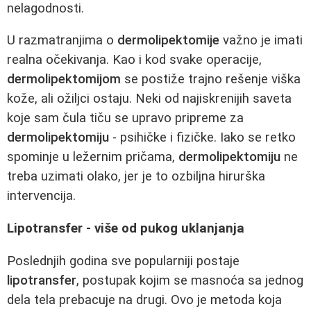
nelagodnosti.
U razmatranjima o
dermolipektomije
važno je imati
realna očekivanja. Kao i kod svake operacije,
dermolipektomijom
se postiže trajno rešenje viška
kože, ali ožiljci ostaju. Neki od najiskrenijih saveta
koje sam čula tiču se upravo pripreme za
dermolipektomiju
- psihičke i fizičke. Iako se retko
spominje u ležernim pričama,
dermolipektomiju
ne
treba uzimati olako, jer je to ozbiljna hirurška
intervencija.
Lipotransfer - više od pukog uklanjanja
Poslednjih godina sve popularniji postaje
lipotransfer
, postupak kojim se masnoća sa jednog
dela tela prebacuje na drugi. Ovo je metoda koja