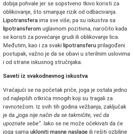
dobija pohvale jer se sopstveno tkivo koristi za
oblikovanje, što smanjuje rizik od odbacivanja.
Lipotransfera
ima sve više, pa su iskustva sa
lipotransferom
uglavnom pozitivna, naročito kada
se koristi za povećanje grudi ili oblikovanje lica.
Međutim, kao i za svaki
lipotransferu
prilagođeni
postupak, važno je da se obavi u sterilnim uslovima
i od strane iskusnog stručnjaka.
Saveti iz svakodnevnog iskustva
Vraćajući se na početak priče, joga je ostala jedno
od najlepših otkrića mnogih koji su tragali za
ravnotežom. Iz svih tih godina vežbanja, zaključak
je da
„joga nije način da se takmičite, već da
upoznate sebe”
. Iako se ne može očekivati da će
joga sama
ukloniti masne naslage
ili rešiti ozbiljne