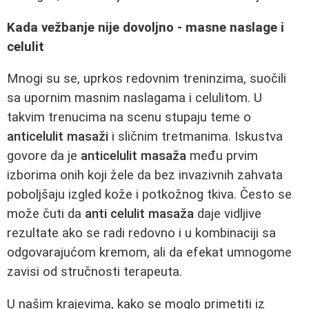
Kada vežbanje nije dovoljno - masne naslage i
celulit
Mnogi su se, uprkos redovnim treninzima, suočili
sa upornim masnim naslagama i celulitom. U
takvim trenucima na scenu stupaju teme o
anticelulit masaži
i sličnim tretmanima. Iskustva
govore da je
anticelulit masaža
među prvim
izborima onih koji žele da bez invazivnih zahvata
poboljšaju izgled kože i potkožnog tkiva. Često se
može čuti da
anti celulit masaža
daje vidljive
rezultate ako se radi redovno i u kombinaciji sa
odgovarajućom kremom, ali da efekat umnogome
zavisi od stručnosti terapeuta.
U našim krajevima, kako se moglo primetiti iz