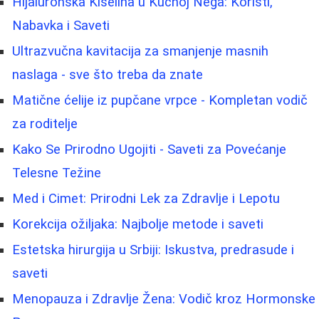
Hijaluronska Kiselina u Kućnoj Nega: Koristi,
Nabavka i Saveti
Ultrazvučna kavitacija za smanjenje masnih
naslaga - sve što treba da znate
Matične ćelije iz pupčane vrpce - Kompletan vodič
za roditelje
Kako Se Prirodno Ugojiti - Saveti za Povećanje
Telesne Težine
Med i Cimet: Prirodni Lek za Zdravlje i Lepotu
Korekcija ožiljaka: Najbolje metode i saveti
Estetska hirurgija u Srbiji: Iskustva, predrasude i
saveti
Menopauza i Zdravlje Žena: Vodič kroz Hormonske