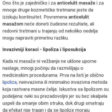
Ono što je zajedničko i za
anticelulit masaže
i za
mnoge druge kozmetičke tretmane jeste da
iziskuju kontinuitet. Povremena
anticelulit
masažom
neće doneti čudesne rezultate, ali
redovni tretmani u trajanju od nekoliko nedelja
mogu napraviti primetnu razliku.
Invazivniji koraci - lipoliza i liposukcija
Kada ni masaže ni vežbanje ne uklone uporne
naslage, mnogi počinju da razmišljaju o
medicinskim procedurama. Prva na listi je obično
lipoliza
, neinvazivna ili minimalno invazivna metoda
koja rastvara masne ćelije. Iskustva sa lipolizom su
podeljena: neki su prezadovoljni jer su bez skalpela
uspeli da smanje obim struka, dok drugi smatraju
da efekat nije trajan i da se lipolize moraju