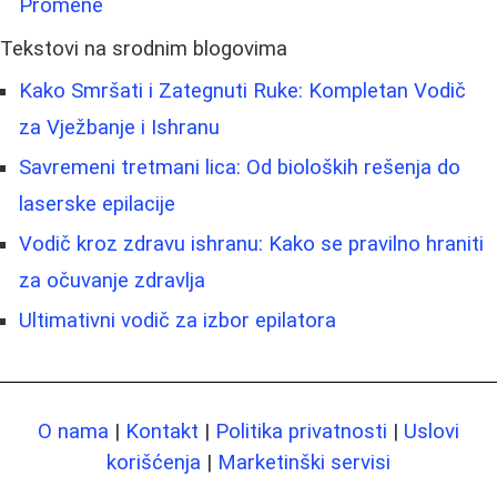
Promene
Tekstovi na srodnim blogovima
Kako Smršati i Zategnuti Ruke: Kompletan Vodič
za Vježbanje i Ishranu
Savremeni tretmani lica: Od bioloških rešenja do
laserske epilacije
Vodič kroz zdravu ishranu: Kako se pravilno hraniti
za očuvanje zdravlja
Ultimativni vodič za izbor epilatora
O nama
|
Kontakt
|
Politika privatnosti
|
Uslovi
korišćenja
|
Marketinški servisi