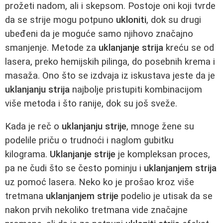
prožeti nadom, ali i skepsom. Postoje oni koji tvrde
da se strije mogu potpuno
ukloniti
, dok su drugi
ubeđeni da je moguće samo njihovo značajno
smanjenje. Metode za
uklanjanje strija
kreću se od
lasera, preko hemijskih pilinga, do posebnih krema i
masaža. Ono što se izdvaja iz iskustava jeste da je
uklanjanju strija
najbolje pristupiti kombinacijom
više metoda i što ranije, dok su još sveže.
Kada je reč o
uklanjanju strije
, mnoge žene su
podelile priču o trudnoći i naglom gubitku
kilograma.
Uklanjanje strije
je kompleksan proces,
pa ne čudi što se često pominju i
uklanjanjem strija
uz pomoć lasera. Neko ko je prošao kroz više
tretmana
uklanjanjem strije
podelio je utisak da se
nakon prvih nekoliko tretmana vide značajne