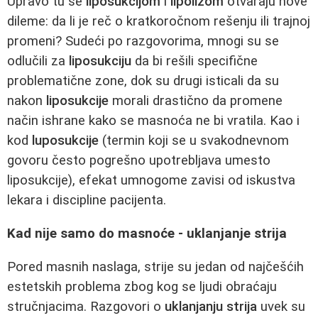
Upravo tu se
liposukcijom
i
lipolizom
otvaraju nove
dileme: da li je reč o kratkoročnom rešenju ili trajnoj
promeni? Sudeći po razgovorima, mnogi su se
odlučili za
liposukciju
da bi rešili specifične
problematične zone, dok su drugi isticali da su
nakon
liposukcije
morali drastično da promene
način ishrane kako se masnoća ne bi vratila. Kao i
kod
luposukcije
(termin koji se u svakodnevnom
govoru često pogrešno upotrebljava umesto
liposukcije), efekat umnogome zavisi od iskustva
lekara i discipline pacijenta.
Kad nije samo do masnoće - uklanjanje strija
Pored masnih naslaga, strije su jedan od najčešćih
estetskih problema zbog kog se ljudi obraćaju
stručnjacima. Razgovori o
uklanjanju strija
uvek su