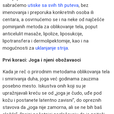
sabraćemo
utiske sa svih tih puteva
, bez
imenovanja i preporuka konkretnih osoba ili
centara, a osvrnućemo se i na neke od najčešće
pominjanih metoda za oblikovanje tela, poput
anticelulit masaže, lipolize, liposukcije,
lipotransfera i dermolipektomije, kao i na
mogućnosti za
uklanjanje strija
.
Prvi koraci: Joga i njeni obožavaoci
Kada je reč o prirodnim metodama oblikovanja tela
i smirivanja duha, joga već godinama zauzima
posebno mesto. Iskustva onih koji su je
upražnjavali kreću se od „joga je čudo, uđe pod
kožu i postanete latentno zavisni”, do opreznih
stavova da „joga nije zamorna, ali se ne bih baš