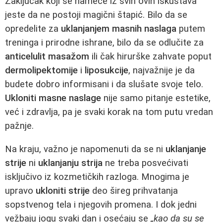
Zaključak koji se nameće iz svih ovih iskustava
jeste da ne postoji magični štapić. Bilo da se
opredelite za
uklanjanjem masnih naslaga
putem
treninga i prirodne ishrane, bilo da se odlučite za
anticelulit masažom
ili čak hirurške zahvate poput
dermolipektomije
i
liposukcije
, najvažnije je da
budete dobro informisani i da slušate svoje telo.
Ukloniti masne naslage
nije samo pitanje estetike,
već i zdravlja, pa je svaki korak na tom putu vredan
pažnje.
Na kraju, važno je napomenuti da se ni
uklanjanje
strije
ni
uklanjanju strija
ne treba posvećivati
isključivo iz kozmetičkih razloga. Mnogima je
upravo
ukloniti strije
deo šireg prihvatanja
sopstvenog tela i njegovih promena. I dok jedni
vežbaju jogu svaki dan i osećaju se
„kao da su se