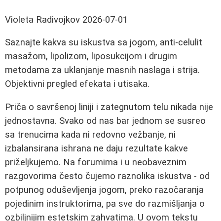
Violeta Radivojkov
2026-07-01
Saznajte kakva su iskustva sa jogom, anti-celulit
masažom, lipolizom, liposukcijom i drugim
metodama za uklanjanje masnih naslaga i strija.
Objektivni pregled efekata i utisaka.
Priča o savršenoj liniji i zategnutom telu nikada nije
jednostavna. Svako od nas bar jednom se susreo
sa trenucima kada ni redovno vežbanje, ni
izbalansirana ishrana ne daju rezultate kakve
priželjkujemo. Na forumima i u neobaveznim
razgovorima često čujemo raznolika iskustva - od
potpunog oduševljenja jogom, preko razočaranja
pojedinim instruktorima, pa sve do razmišljanja o
ozbiljnijim estetskim zahvatima. U ovom tekstu