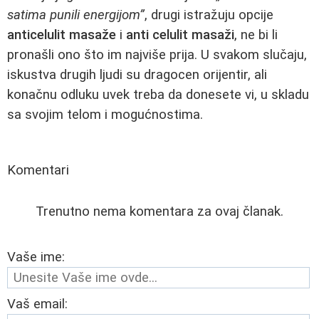
satima punili energijom”
, drugi istražuju opcije
anticelulit masaže
i
anti celulit masaži
, ne bi li
pronašli ono što im najviše prija. U svakom slučaju,
iskustva drugih ljudi su dragocen orijentir, ali
konačnu odluku uvek treba da donesete vi, u skladu
sa svojim telom i mogućnostima.
Komentari
Trenutno nema komentara za ovaj članak.
Vaše ime:
Vaš email: