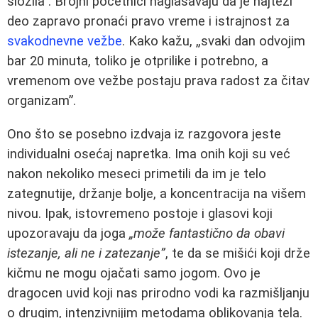
složila”. Brojni početnici naglašavaju da je najteži
deo zapravo pronaći pravo vreme i istrajnost za
svakodnevne vežbe
. Kako kažu, „svaki dan odvojim
bar 20 minuta, toliko je otprilike i potrebno, a
vremenom ove vežbe postaju prava radost za čitav
organizam”.
Ono što se posebno izdvaja iz razgovora jeste
individualni osećaj napretka. Ima onih koji su već
nakon nekoliko meseci primetili da im je telo
zategnutije, držanje bolje, a koncentracija na višem
nivou. Ipak, istovremeno postoje i glasovi koji
upozoravaju da joga
„može fantastično da obavi
istezanje, ali ne i zatezanje”
, te da se mišići koji drže
kičmu ne mogu ojačati samo jogom. Ovo je
dragocen uvid koji nas prirodno vodi ka razmišljanju
o drugim, intenzivnijim metodama oblikovanja tela.