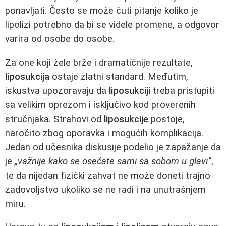
ponavljati. Često se može čuti pitanje koliko je
lipolizi potrebno da bi se videle promene, a odgovor
varira od osobe do osobe.
Za one koji žele brže i dramatičnije rezultate,
liposukcija
ostaje zlatni standard. Međutim,
iskustva upozoravaju da
liposukciji
treba pristupiti
sa velikim oprezom i isključivo kod proverenih
stručnjaka. Strahovi od
liposukcije
postoje,
naročito zbog oporavka i mogućih komplikacija.
Jedan od učesnika diskusije podelio je zapažanje da
je
„važnije kako se osećate sami sa sobom u glavi”
,
te da nijedan fizički zahvat ne može doneti trajno
zadovoljstvo ukoliko se ne radi i na unutrašnjem
miru.