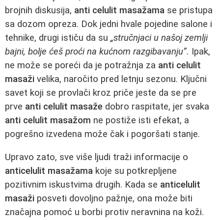
brojnih diskusija,
anti celulit masažama
se pristupa
sa dozom opreza. Dok jedni hvale pojedine salone i
tehnike, drugi ističu da su
„stručnjaci u našoj zemlji
bajni, bolje ćeš proći na kućnom razgibavanju”.
Ipak,
ne može se poreći da je potražnja za
anti celulit
masaži
velika, naročito pred letnju sezonu. Ključni
savet koji se provlači kroz priče jeste da se pre
prve
anti celulit masaže
dobro raspitate, jer svaka
anti celulit masažom
ne postiže isti efekat, a
pogrešno izvedena može čak i pogoršati stanje.
Upravo zato, sve više ljudi traži informacije o
anticelulit masažama
koje su potkrepljene
pozitivnim iskustvima drugih. Kada se
anticelulit
masaži
posveti dovoljno pažnje, ona može biti
značajna pomoć u borbi protiv neravnina na koži.