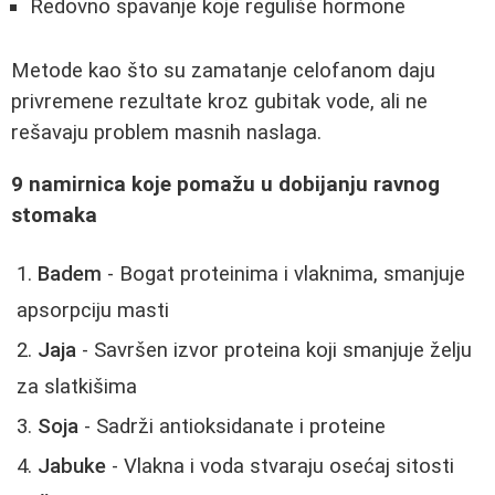
Redovno spavanje koje reguliše hormone
Metode kao što su zamatanje celofanom daju
privremene rezultate kroz gubitak vode, ali ne
rešavaju problem masnih naslaga.
9 namirnica koje pomažu u dobijanju ravnog
stomaka
Badem
- Bogat proteinima i vlaknima, smanjuje
apsorpciju masti
Jaja
- Savršen izvor proteina koji smanjuje želju
za slatkišima
Soja
- Sadrži antioksidanate i proteine
Jabuke
- Vlakna i voda stvaraju osećaj sitosti