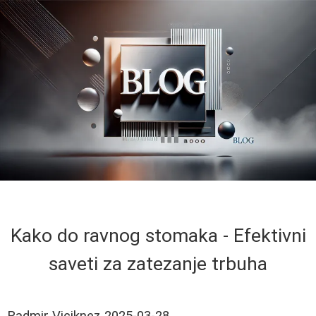
Kako do ravnog stomaka - Efektivni
saveti za zatezanje trbuha
Radmir Viciknez
2025-03-28