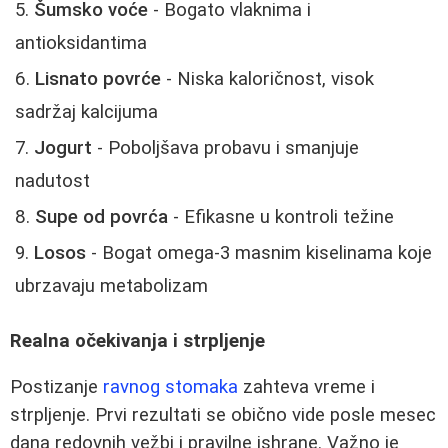
Šumsko voće
- Bogato vlaknima i
antioksidantima
Lisnato povrće
- Niska kaloričnost, visok
sadržaj kalcijuma
Jogurt
- Poboljšava probavu i smanjuje
nadutost
Supe od povrća
- Efikasne u kontroli težine
Losos
- Bogat omega-3 masnim kiselinama koje
ubrzavaju metabolizam
Realna očekivanja i strpljenje
Postizanje
ravnog stomaka
zahteva vreme i
strpljenje. Prvi rezultati se obično vide posle mesec
dana redovnih vežbi i pravilne ishrane. Važno je