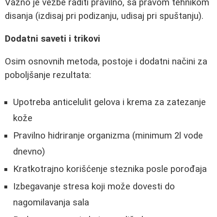
Važno je vežbe raditi pravilno, sa pravom tehnikom
disanja (izdisaj pri podizanju, udisaj pri spuštanju).
Dodatni saveti i trikovi
Osim osnovnih metoda, postoje i dodatni načini za
poboljšanje rezultata:
Upotreba anticelulit gelova i krema za zatezanje
kože
Pravilno hidriranje organizma (minimum 2l vode
dnevno)
Kratkotrajno korišćenje steznika posle porođaja
Izbegavanje stresa koji može dovesti do
nagomilavanja sala