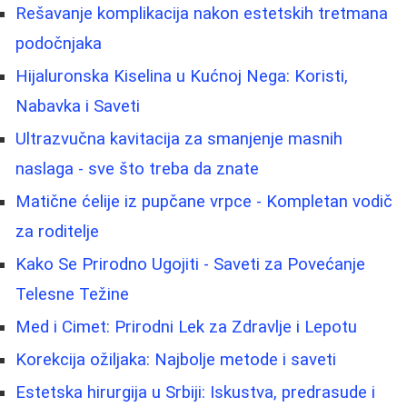
Rešavanje komplikacija nakon estetskih tretmana
podočnjaka
Hijaluronska Kiselina u Kućnoj Nega: Koristi,
Nabavka i Saveti
Ultrazvučna kavitacija za smanjenje masnih
naslaga - sve što treba da znate
Matične ćelije iz pupčane vrpce - Kompletan vodič
za roditelje
Kako Se Prirodno Ugojiti - Saveti za Povećanje
Telesne Težine
Med i Cimet: Prirodni Lek za Zdravlje i Lepotu
Korekcija ožiljaka: Najbolje metode i saveti
Estetska hirurgija u Srbiji: Iskustva, predrasude i