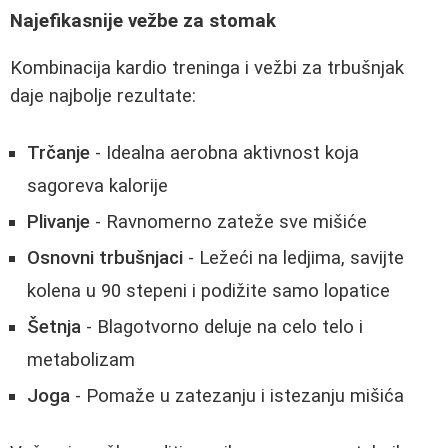
Najefikasnije vežbe za stomak
Kombinacija kardio treninga i vežbi za trbušnjak
daje najbolje rezultate:
Trčanje
- Idealna aerobna aktivnost koja
sagoreva kalorije
Plivanje
- Ravnomerno zateže sve mišiće
Osnovni trbušnjaci
- Ležeći na ledjima, savijte
kolena u 90 stepeni i podižite samo lopatice
Šetnja
- Blagotvorno deluje na celo telo i
metabolizam
Joga
- Pomaže u zatezanju i istezanju mišića