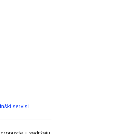
u
nški servisi
i propuste u sadržaju