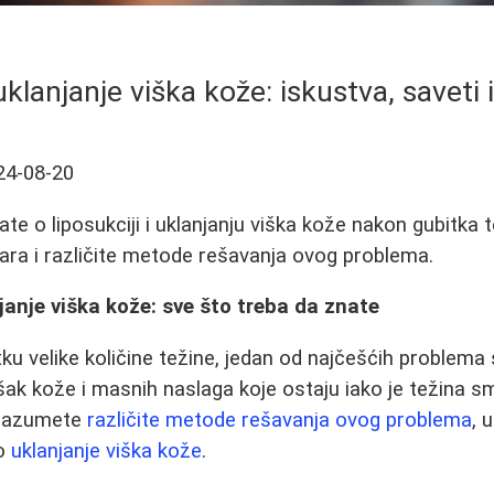
uklanjanje viška kože: iskustva, saveti 
24-08-20
te o liposukciji i uklanjanju viška kože nakon gubitka t
kara i različite metode rešavanja ovog problema.
njanje viška kože: sve što treba da znate
tku velike količine težine, jedan od najčešćih problema
išak kože i masnih naslaga koje ostaju iako je težina s
 razumete
različite metode rešavanja ovog problema
, 
ko
uklanjanje viška kože
.