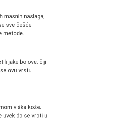
ih masnih naslaga,
 se sve češće
ne metode.
i jake bolove, čiji
ose ovu vrstu
lemom viška kože.
 uvek da se vrati u