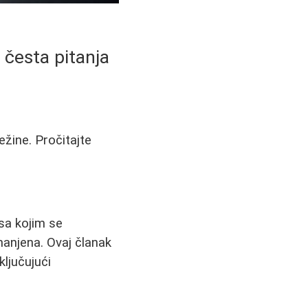
i česta pitanja
ežine. Pročitajte
 sa kojim se
manjena. Ovaj članak
uključujući