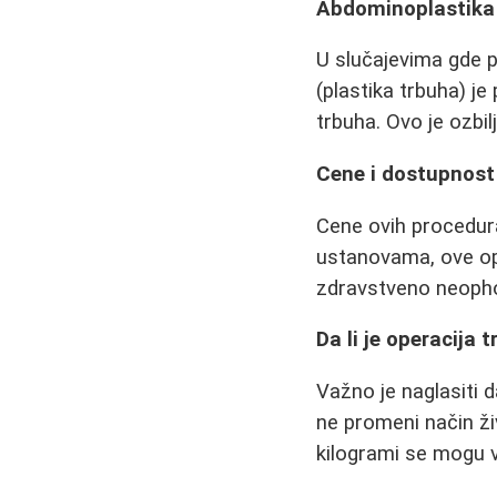
Abdominoplastika 
U slučajevima gde po
(plastika trbuha) j
trbuha. Ovo je ozbil
Cene i dostupnost
Cene ovih procedura
ustanovama, ove op
zdravstveno neoph
Da li je operacija 
Važno je naglasiti d
ne promeni način živ
kilogrami se mogu vr