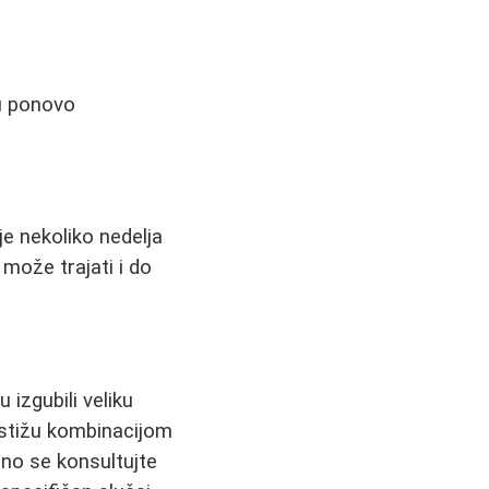
u ponovo
je nekoliko nedelja
može trajati i do
 izgubili veliku
postižu kombinacijom
no se konsultujte