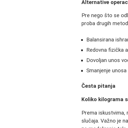
Alternative operaci
Pre nego što se odl
proba drugih metod
Balansirana ishra
Redovna fizička ak
Dovoljan unos vod
Smanjenje unosa s
Česta pitanja
Koliko kilograma s
Prema iskustvima, m
slučaja. Važno je na