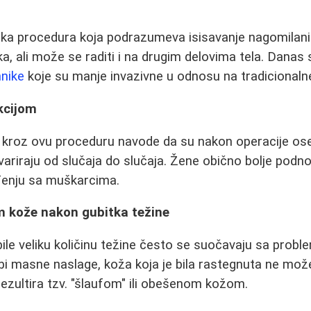
ška procedura koja podrazumeva isisavanje nagomilan
, ali može se raditi i na drugim delovima tela. Danas
hnike
koje su manje invazivne u odnosu na tradicional
kcijom
 kroz ovu proceduru navode da su nakon operacije osetil
e variraju od slučaja do slučaja. Žene obično bolje podn
eđenju sa muškarcima.
m kože nakon gubitka težine
ile veliku količinu težine često se suočavaju sa prob
 masne naslage, koža koja je bila rastegnuta ne može
 rezultira tzv. "šlaufom" ili obešenom kožom.