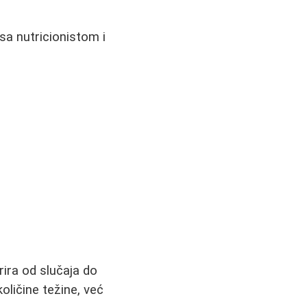
sa nutricionistom i
ira od slučaja do
oličine težine, već