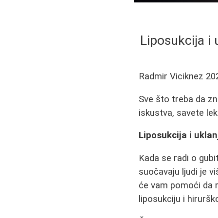
Liposukcija i 
Radmir Viciknez
20
Sve što treba da zna
iskustva, savete le
Liposukcija i ukla
Kada se radi o gubi
suočavaju ljudi je v
će vam pomoći da
liposukciju i hirurš