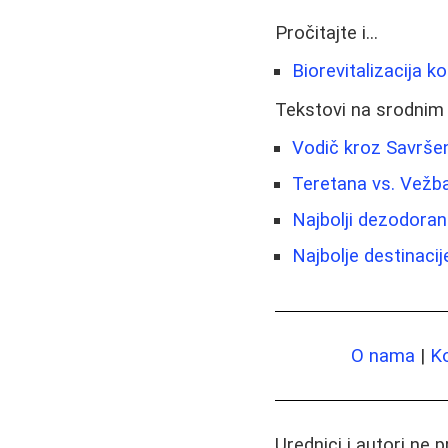
Pročitajte i...
Biorevitalizacija k
Tekstovi na srodnim
Vodič kroz Savršen
Teretana vs. Vežba
Najbolji dezodorans
Najbolje destinacij
O nama
|
K
Urednici i autori ne 