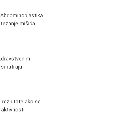
. Abdominoplastika
atezanje mišića
 zdravstvenim
 smatraju
e rezultate ako se
aktivnosti,