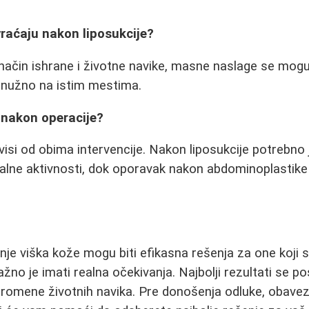
 vraćaju nakon liposukcije?
način ishrane i životne navike, masne naslage se mog
e nužno na istim mestima.
 nakon operacije?
isi od obima intervencije. Nakon liposukcije potrebno 
lne aktivnosti, dok oporavak nakon abdominoplastike 
anje viška kože mogu biti efikasna rešenja za one koji su
 važno je imati realna očekivanja. Najbolji rezultati se 
promene životnih navika. Pre donošenja odluke, obavez