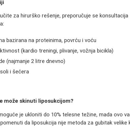
ji
učite za hirurško rešenje, preporučuje se konsultacija 
a:
na bazirana na proteinima, povrću i voću
tivnost (kardio treningi, plivanje, vožnja bicikla)
e (najmanje 2 litre dnevno)
oli i šećera
e može skinuti liposukcijom?
oguće je ukloniti do 10% telesne težine, mada ovo var
pomenuti da liposukcija nije metoda za gubitak velike k