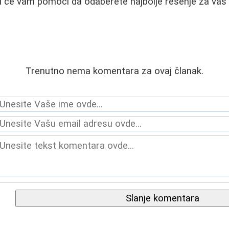
i će vam pomoći da odaberete najbolje rešenje za vaš s
Trenutno nema komentara za ovaj članak.
Slanje komentara