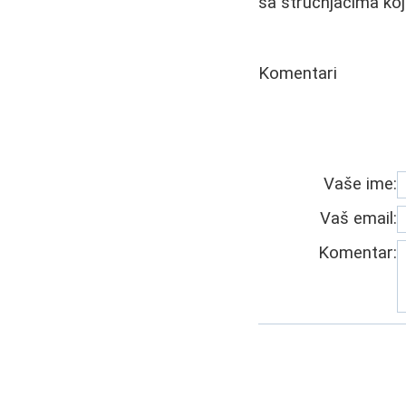
sa stručnjacima koj
Komentari
Vaše ime:
Vaš email:
Komentar: