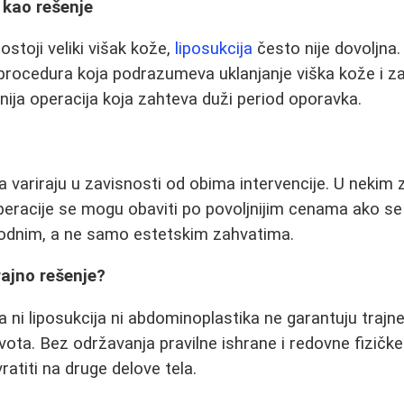
kao rešenje
stoji veliki višak kože,
liposukcija
često nije dovoljna
e procedura koja podrazumeva uklanjanje viška kože i z
jnija operacija koja zahteva duži period oporavka.
 variraju u zavisnosti od obima intervencije. U nekim
eracije se mogu obaviti po povoljnijim cenama ako se
odnim, a ne samo estetskim zahvatima.
trajno rešenje?
a ni liposukcija ni abdominoplastika ne garantuju trajn
ota. Bez održavanja pravilne ishrane i redovne fizičke 
atiti na druge delove tela.