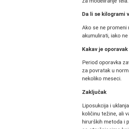
za modeliranje tela.
Da li se kilogrami
Ako se ne promeni 
akumulirati, iako n
Kakav je oporavak
Period oporavka zav
za povratak u norma
nekoliko meseci.
Zaključak
Liposukcija i uklanj
količinu težine, ali
hirurških metoda i 