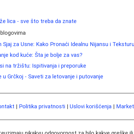
ože lica - sve što treba da znate
 blogovima
 Sjaj za Usne: Kako Pronaći Idealnu Nijansu i Tekstur
nje kod kuće: Šta je bolje za vas?
i na tržištu: Ispitivanja i preporuke
e u Grčkoj - Saveti za letovanje i putovanje
ontakt
|
Politika privatnosti
|
Uslovi korišćenja
|
Marketi
preuzimaju nikakvu odgovornost za bilo kakve greške il