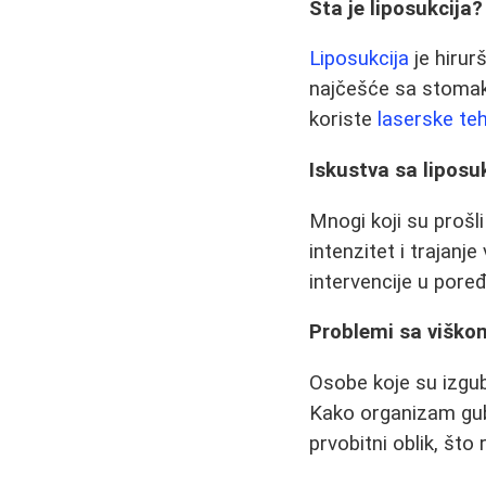
Šta je liposukcija?
Liposukcija
je hirur
najčešće sa stomaka
koriste
laserske te
Iskustva sa liposu
Mnogi koji su prošli
intenzitet i trajanj
intervencije u por
Problemi sa viško
Osobe koje su izgub
Kako organizam gubi
prvobitni oblik, što