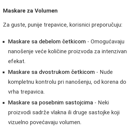
Maskare za Volumen
Za guste, punije trepavice, korisnici preporučuju:
Maskare sa debelom četkicom
- Omogućavaju
nanošenje veće količine proizvoda za intenzivan
efekat.
Maskare sa dvostrukom četkicom
- Nude
kompletnu kontrolu pri nanošenju, od korena do
vrha trepavica.
Maskare sa posebnim sastojcima
- Neki
proizvodi sadrže vlakna ili druge sastojke koji
vizuelno povećavaju volumen.