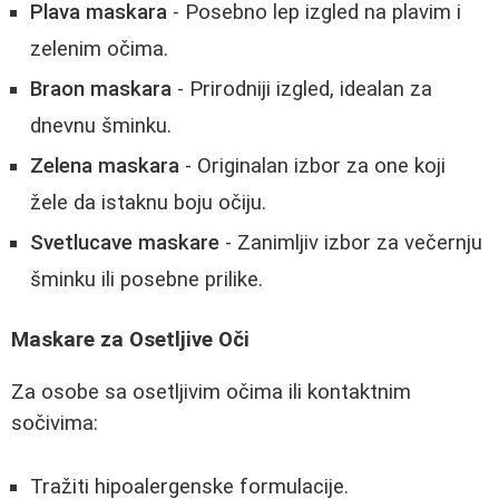
Plava maskara
- Posebno lep izgled na plavim i
zelenim očima.
Braon maskara
- Prirodniji izgled, idealan za
dnevnu šminku.
Zelena maskara
- Originalan izbor za one koji
žele da istaknu boju očiju.
Svetlucave maskare
- Zanimljiv izbor za večernju
šminku ili posebne prilike.
Maskare za Osetljive Oči
Za osobe sa osetljivim očima ili kontaktnim
sočivima:
Tražiti hipoalergenske formulacije.