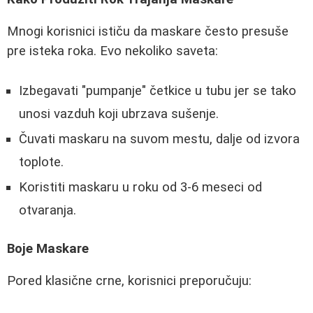
Mnogi korisnici ističu da maskare često presuše
pre isteka roka. Evo nekoliko saveta:
Izbegavati "pumpanje" četkice u tubu jer se tako
unosi vazduh koji ubrzava sušenje.
Čuvati maskaru na suvom mestu, dalje od izvora
toplote.
Koristiti maskaru u roku od 3-6 meseci od
otvaranja.
Boje Maskare
Pored klasične crne, korisnici preporučuju: