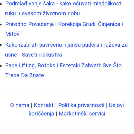
Podmlađivanje šaka - kako očuvati mladolikost
ruku u svakom životnom dobu
Prirodno Povećanje i Korekcija Grudi: Činjenice i
Mitovi
Kako izabrati savršenu nijansu pudera i ruževa za
usne - Saveti i iskustva
Face Lifting, Botoks i Estetski Zahvati: Sve Što
Treba Da Znate
O nama
|
Kontakt
|
Politika privatnosti
|
Uslovi
korišćenja
|
Marketinški servisi