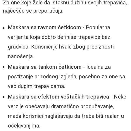
Za one koje žele da istaknu dužinu svojih trepavica,
najčešće se preporučuju:
Maskara sa ravnom četkicom
- Popularna
varijanta koja dobro definiše trepavice bez
grudvica. Korisnici je hvale zbog preciznosti
nanošenja.
Maskara sa tankom četkicom
- Idealna za
postizanje prirodnog izgleda, posebno za one sa
već dugim trepavicama.
Maskara sa efektom veštačkih trepavica
- Neke
verzije obećavaju dramatično produžavanje,
mada korisnici naglašavaju da treba biti realan u
očekivanjima.