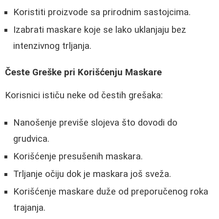
Koristiti proizvode sa prirodnim sastojcima.
Izabrati maskare koje se lako uklanjaju bez
intenzivnog trljanja.
Česte Greške pri Korišćenju Maskare
Korisnici ističu neke od čestih grešaka:
Nanošenje previše slojeva što dovodi do
grudvica.
Korišćenje presušenih maskara.
Trljanje očiju dok je maskara još sveža.
Korišćenje maskare duže od preporučenog roka
trajanja.