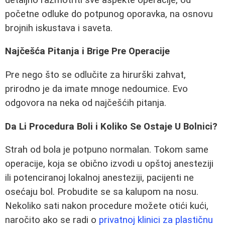
početne odluke do potpunog oporavka, na osnovu
brojnih iskustava i saveta.
Najčešća Pitanja i Brige Pre Operacije
Pre nego što se odlučite za hirurški zahvat,
prirodno je da imate mnoge nedoumice. Evo
odgovora na neka od najčešćih pitanja.
Da Li Procedura Boli i Koliko Se Ostaje U Bolnici?
Strah od bola je potpuno normalan. Tokom same
operacije, koja se obično izvodi u opštoj anesteziji
ili potenciranoj lokalnoj anesteziji, pacijenti ne
osećaju bol. Probudite se sa kalupom na nosu.
Nekoliko sati nakon procedure možete otići kući,
naročito ako se radi o
privatnoj klinici za plastičnu