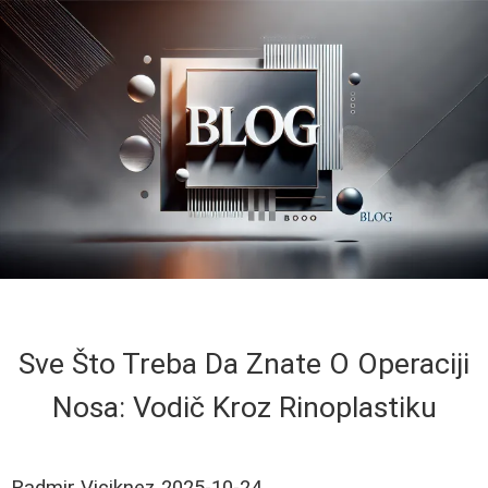
Sve Što Treba Da Znate O Operaciji
Nosa: Vodič Kroz Rinoplastiku
Radmir Viciknez
2025-10-24