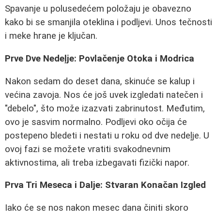
Spavanje u polusedećem položaju je obavezno
kako bi se smanjila oteklina i podljevi. Unos tečnosti
i meke hrane je ključan.
Prve Dve Nedeļje: Povlačenje Otoka i Modrica
Nakon sedam do deset dana, skinuće se kalup i
većina zavoja. Nos će još uvek izgledati natečen i
"debelo", što može izazvati zabrinutost. Međutim,
ovo je sasvim normalno. Podljevi oko očija će
postepeno bledeti i nestati u roku od dve nedeļje. U
ovoj fazi se možete vratiti svakodnevnim
aktivnostima, ali treba izbegavati fizički napor.
Prva Tri Meseca i Dalje: Stvaran Konačan Izgled
Iako će se nos nakon mesec dana činiti skoro