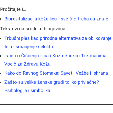
Pročitajte i...
Biorevitalizacija kože lica - sve što treba da znate
Tekstovi na srodnim blogovima
Trbušni ples kao prirodna alternativa za oblikovanje
tela i smanjenje celulita
Istina o Čišćenju Lica i Kozmetičkim Tretmanima:
Vodič za Zdravu Kožu
Kako do Ravnog Stomaka: Saveti, Vežbe i Ishrana
Zašto su velike ženske grudi toliko privlačne?
Psihologija i simbolika