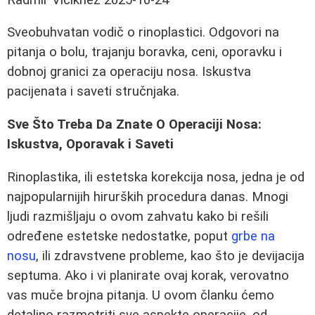
Sveobuhvatan vodič o rinoplastici. Odgovori na
pitanja o bolu, trajanju boravka, ceni, oporavku i
dobnoj granici za operaciju nosa. Iskustva
pacijenata i saveti stručnjaka.
Sve Što Treba Da Znate O Operaciji Nosa:
Iskustva, Oporavak i Saveti
Rinoplastika, ili estetska korekcija nosa, jedna je od
najpopularnijih hirurških procedura danas. Mnogi
ljudi razmišljaju o ovom zahvatu kako bi rešili
određene estetske nedostatke, poput
grbe na
nosu
, ili zdravstvene probleme, kao što je devijacija
septuma. Ako i vi planirate ovaj korak, verovatno
vas muče brojna pitanja. U ovom članku ćemo
detaljno razmotriti sve aspekte operacije, od