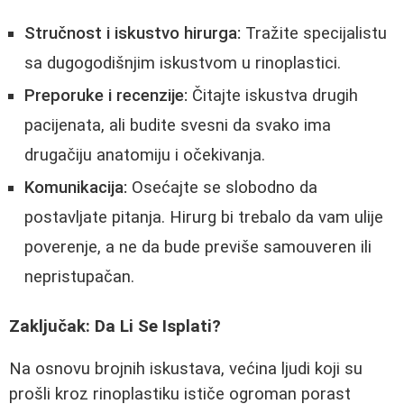
Stručnost i iskustvo hirurga:
Tražite specijalistu
sa dugogodišnjim iskustvom u rinoplastici.
Preporuke i recenzije:
Čitajte iskustva drugih
pacijenata, ali budite svesni da svako ima
drugačiju anatomiju i očekivanja.
Komunikacija:
Osećajte se slobodno da
postavljate pitanja. Hirurg bi trebalo da vam ulije
poverenje, a ne da bude previše samouveren ili
nepristupačan.
Zaključak: Da Li Se Isplati?
Na osnovu brojnih iskustava, većina ljudi koji su
prošli kroz rinoplastiku ističe ogroman porast