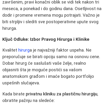
završenim, pravi konačni oblik se vidi tek nakon tri
meseca, a ponekad i do godinu dana. Osetljivost na
dodir i promene vremena mogu potrajati. Važno je
biti strpljiv i slediti sve postoperativne upute svog
hirurga.
Ključ Odluke: Izbor Pravog Hirurga i Klinike
Kvalitet
hirurg
a je najvažniji faktor uspeha. Ne
preporučuje se birati opciju samo na osnovu cene.
Dobar hirurg će saslušati vaše želje, realno
objasniti šta je moguće postići sa vašom
anatomskom građom i imaće bogato portfolijo
uspešnih slučajeva.
Kada birate
privatnu kliniku za plastičnu hirurgiju
,
obratite pažnju na sledeće: