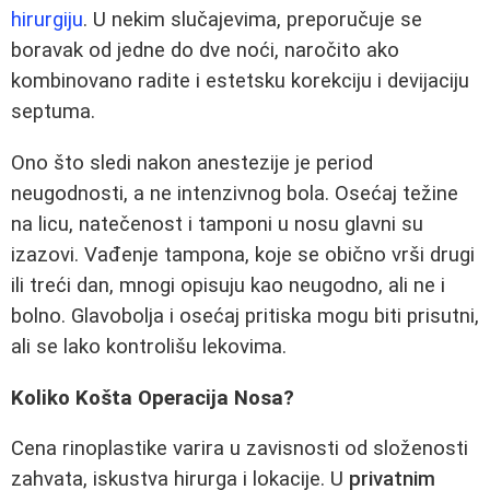
hirurgiju
. U nekim slučajevima, preporučuje se
boravak od jedne do dve noći, naročito ako
kombinovano radite i estetsku korekciju i devijaciju
septuma.
Ono što sledi nakon anestezije je period
neugodnosti, a ne intenzivnog bola. Osećaj težine
na licu, natečenost i tamponi u nosu glavni su
izazovi. Vađenje tampona, koje se obično vrši drugi
ili treći dan, mnogi opisuju kao neugodno, ali ne i
bolno. Glavobolja i osećaj pritiska mogu biti prisutni,
ali se lako kontrolišu lekovima.
Koliko Košta Operacija Nosa?
Cena rinoplastike varira u zavisnosti od složenosti
zahvata, iskustva hirurga i lokacije. U
privatnim