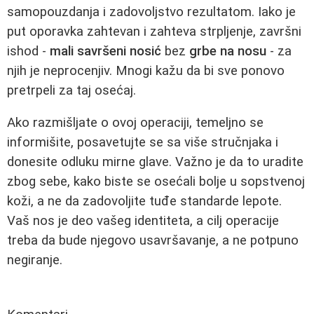
samopouzdanja i zadovoljstvo rezultatom. Iako je
put oporavka zahtevan i zahteva strpljenje, završni
ishod -
mali savršeni nosić
bez
grbe na nosu
- za
njih je neprocenjiv. Mnogi kažu da bi sve ponovo
pretrpeli za taj osećaj.
Ako razmišljate o ovoj operaciji, temeljno se
informišite, posavetujte se sa više stručnjaka i
donesite odluku mirne glave. Važno je da to uradite
zbog sebe, kako biste se osećali bolje u sopstvenoj
koži, a ne da zadovoljite tuđe standarde lepote.
Vaš nos je deo vašeg identiteta, a cilj operacije
treba da bude njegovo usavršavanje, a ne potpuno
negiranje.