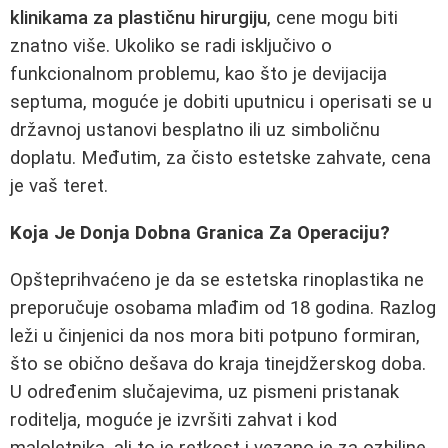
klinikama za plastičnu hirurgiju
, cene mogu biti
znatno više. Ukoliko se radi isključivo o
funkcionalnom problemu, kao što je devijacija
septuma, moguće je dobiti uputnicu i operisati se u
državnoj ustanovi besplatno ili uz simboličnu
doplatu. Međutim, za čisto estetske zahvate, cena
je vaš teret.
Koja Je Donja Dobna Granica Za Operaciju?
Opšteprihvaćeno je da se estetska rinoplastika ne
preporučuje osobama mlađim od 18 godina. Razlog
leži u činjenici da nos mora biti potpuno formiran,
što se obično dešava do kraja tinejdžerskog doba.
U određenim slučajevima, uz pismeni pristanak
roditelja, moguće je izvršiti zahvat i kod
maloletnika, ali to je retkost i vezano je za ozbiljne