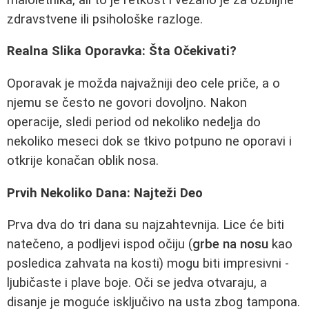
zdravstvene ili psihološke razloge.
Realna Slika Oporavka: Šta Očekivati?
Oporavak je možda najvažniji deo cele priče, a o
njemu se često ne govori dovoljno. Nakon
operacije, sledi period od nekoliko nedeļja do
nekoliko meseci dok se tkivo potpuno ne oporavi i
otkrije konačan oblik nosa.
Prvih Nekoliko Dana: Najteži Deo
Prva dva do tri dana su najzahtevnija. Lice će biti
natečeno, a podljevi ispod očiju (
grbe na nosu
kao
posledica zahvata na kosti) mogu biti impresivni -
ljubičaste i plave boje. Oči se jedva otvaraju, a
disanje je moguće isključivo na usta zbog tampona.