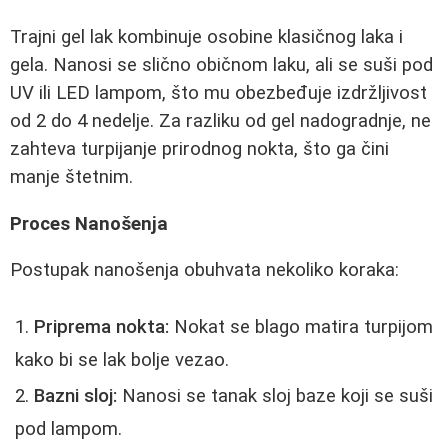
Trajni gel lak kombinuje osobine klasičnog laka i
gela. Nanosi se slično običnom laku, ali se suši pod
UV ili LED lampom, što mu obezbeđuje izdržljivost
od 2 do 4 nedelje. Za razliku od gel nadogradnje, ne
zahteva turpijanje prirodnog nokta, što ga čini
manje štetnim.
Proces Nanošenja
Postupak nanošenja obuhvata nekoliko koraka:
Priprema nokta:
Nokat se blago matira turpijom
kako bi se lak bolje vezao.
Bazni sloj:
Nanosi se tanak sloj baze koji se suši
pod lampom.