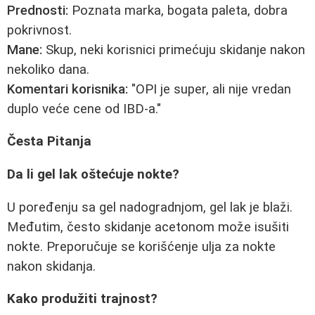
Prednosti:
Poznata marka, bogata paleta, dobra
pokrivnost.
Mane:
Skup, neki korisnici primećuju skidanje nakon
nekoliko dana.
Komentari korisnika:
"OPI je super, ali nije vredan
duplo veće cene od IBD-a."
Česta Pitanja
Da li gel lak oštećuje nokte?
U poređenju sa gel nadogradnjom, gel lak je blaži.
Međutim, često skidanje acetonom može isušiti
nokte. Preporučuje se korišćenje ulja za nokte
nakon skidanja.
Kako produžiti trajnost?