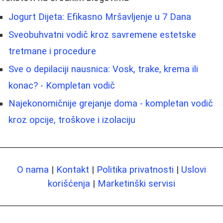
Jogurt Dijeta: Efikasno Mršavljenje u 7 Dana
Sveobuhvatni vodič kroz savremene estetske
tretmane i procedure
Sve o depilaciji nausnica: Vosk, trake, krema ili
konac? - Kompletan vodič
Najekonomičnije grejanje doma - kompletan vodič
kroz opcije, troškove i izolaciju
O nama
|
Kontakt
|
Politika privatnosti
|
Uslovi
korišćenja
|
Marketinški servisi