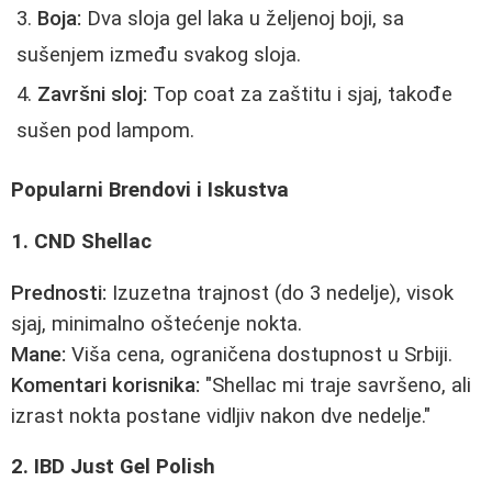
Boja:
Dva sloja gel laka u željenoj boji, sa
sušenjem između svakog sloja.
Završni sloj:
Top coat za zaštitu i sjaj, takođe
sušen pod lampom.
Popularni Brendovi i Iskustva
1. CND Shellac
Prednosti:
Izuzetna trajnost (do 3 nedelje), visok
sjaj, minimalno oštećenje nokta.
Mane:
Viša cena, ograničena dostupnost u Srbiji.
Komentari korisnika:
"Shellac mi traje savršeno, ali
izrast nokta postane vidljiv nakon dve nedelje."
2. IBD Just Gel Polish