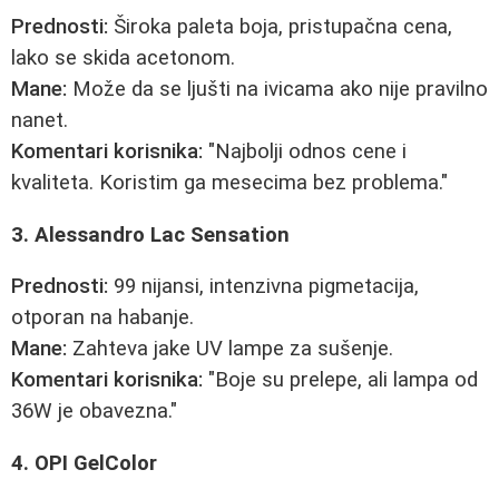
Prednosti:
Široka paleta boja, pristupačna cena,
lako se skida acetonom.
Mane:
Može da se ljušti na ivicama ako nije pravilno
nanet.
Komentari korisnika:
"Najbolji odnos cene i
kvaliteta. Koristim ga mesecima bez problema."
3. Alessandro Lac Sensation
Prednosti:
99 nijansi, intenzivna pigmetacija,
otporan na habanje.
Mane:
Zahteva jake UV lampe za sušenje.
Komentari korisnika:
"Boje su prelepe, ali lampa od
36W je obavezna."
4. OPI GelColor