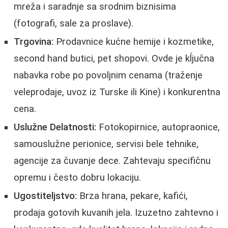
mreža i saradnje sa srodnim biznisima
(fotografi, sale za proslave).
Trgovina:
Prodavnice kućne hemije i kozmetike,
second hand butici, pet shopovi. Ovde je kĺjučna
nabavka robe po povoljnim cenama (traženje
veleprodaje, uvoz iz Turske ili Kine) i konkurentna
cena.
Uslužne Delatnosti:
Fotokopirnice, autopraonice,
samouslužne perionice, servisi bele tehnike,
agencije za čuvanje dece. Zahtevaju specifičnu
opremu i često dobru lokaciju.
Ugostiteljstvo:
Brza hrana, pekare, kafići,
prodaja gotovih kuvanih jela. Izuzetno zahtevno i