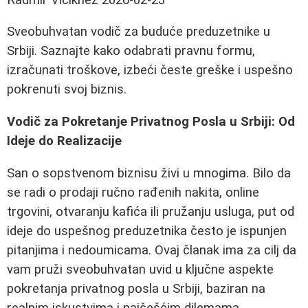
Sveobuhvatan vodič za buduće preduzetnike u
Srbiji. Saznajte kako odabrati pravnu formu,
izračunati troškove, izbeći česte greške i uspešno
pokrenuti svoj biznis.
Vodič za Pokretanje Privatnog Posla u Srbiji: Od
Ideje do Realizacije
San o sopstvenom biznisu živi u mnogima. Bilo da
se radi o prodaji ručno rađenih nakita, online
trgovini, otvaranju kafića ili pružanju usluga, put od
ideje do uspešnog preduzetnika često je ispunjen
pitanjima i nedoumicama. Ovaj članak ima za cilj da
vam pruži sveobuhvatan uvid u ključne aspekte
pokretanja privatnog posla u Srbiji, baziran na
realnim iskustvima i najčešćim dilemama.