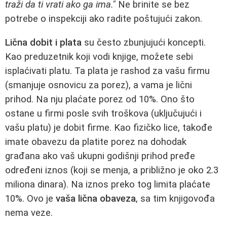
traži da ti vrati ako ga ima."
Ne brinite se bez
potrebe o inspekciji ako radite poštujući zakon.
Lična dobit i plata
su često zbunjujući koncepti.
Kao preduzetnik koji vodi knjige, možete sebi
isplaćivati platu. Ta plata je rashod za vašu firmu
(smanjuje osnovicu za porez), a vama je lični
prihod. Na nju plaćate porez od 10%. Ono što
ostane u firmi posle svih troškova (uključujući i
vašu platu) je dobit firme. Kao fizičko lice, takođe
imate obavezu da platite porez na dohodak
građana ako vaš ukupni godišnji prihod pređe
određeni iznos (koji se menja, a približno je oko 2.3
miliona dinara). Na iznos preko tog limita plaćate
10%. Ovo je
vaša lična obaveza
, sa tim knjigovođa
nema veze.