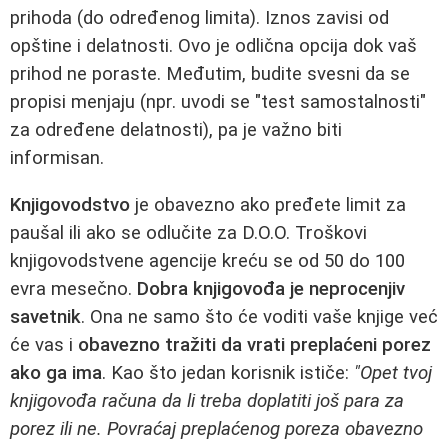
prihoda (do određenog limita). Iznos zavisi od
opštine i delatnosti. Ovo je odlična opcija dok vaš
prihod ne poraste. Međutim, budite svesni da se
propisi menjaju (npr. uvodi se "test samostalnosti"
za određene delatnosti), pa je važno biti
informisan.
Knjigovodstvo
je obavezno ako pređete limit za
paušal ili ako se odlučite za D.O.O. Troškovi
knjigovodstvene agencije kreću se od 50 do 100
evra mesečno.
Dobra knjigovođa je neprocenjiv
savetnik
. Ona ne samo što će voditi vaše knjige već
će vas i
obavezno tražiti da vrati preplaćeni porez
ako ga ima
. Kao što jedan korisnik ističe:
"Opet tvoj
knjigovođa računa da li treba doplatiti još para za
porez ili ne. Povraćaj preplaćenog poreza obavezno