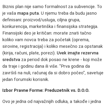
Biznis plan nije samo formalnost za subvencije. To
je vaša
mapa puta
. U njemu treba da budu jasno
definisani: proizvod/usluga, ciljna grupa,
konkurencija, marketinška i finansijska strategija.
Finansijski deo je kritičan: morate znati tačno
koliko vam novca treba za početak (oprema,
sirovine, registracija) i koliko mesečno za opstanak
(kirija, računi, plate, porezi).
Uvek imajte rezervna
sredstva
za period dok posao ne krene - koji može
da traje i godinu dana ili više. "Prva godina da
završiš na nuli, računaj da si dobro počeo", savetuje
jedan forumski korisnik.
Izbor Pravne Forme: Preduzetnik vs. D.O.O.
Ovo je jedna od najvažnijih odluka, a takođe i jedna