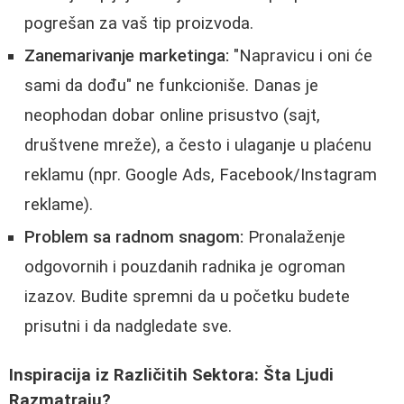
pogrešan za vaš tip proizvoda.
Zanemarivanje marketinga:
"Napravicu i oni će
sami da dođu" ne funkcioniše. Danas je
neophodan dobar online prisustvo (sajt,
društvene mreže), a često i ulaganje u plaćenu
reklamu (npr. Google Ads, Facebook/Instagram
reklame).
Problem sa radnom snagom:
Pronalaženje
odgovornih i pouzdanih radnika je ogroman
izazov. Budite spremni da u početku budete
prisutni i da nadgledate sve.
Inspiracija iz Različitih Sektora: Šta Ljudi
Razmatraju?