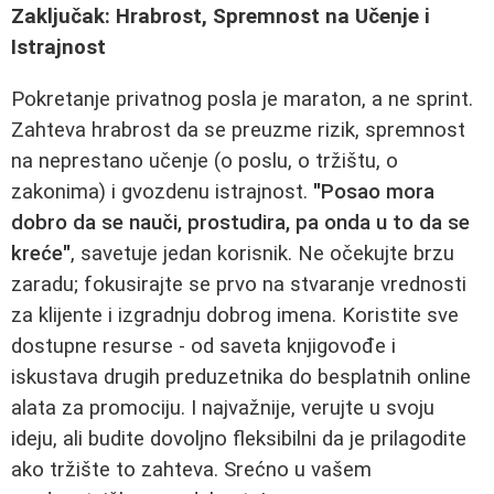
Zaključak: Hrabrost, Spremnost na Učenje i
Istrajnost
Pokretanje privatnog posla je maraton, a ne sprint.
Zahteva hrabrost da se preuzme rizik, spremnost
na neprestano učenje (o poslu, o tržištu, o
zakonima) i gvozdenu istrajnost.
"Posao mora
dobro da se nauči, prostudira, pa onda u to da se
kreće"
, savetuje jedan korisnik. Ne očekujte brzu
zaradu; fokusirajte se prvo na stvaranje vrednosti
za klijente i izgradnju dobrog imena. Koristite sve
dostupne resurse - od saveta knjigovođe i
iskustava drugih preduzetnika do besplatnih online
alata za promociju. I najvažnije, verujte u svoju
ideju, ali budite dovoljno fleksibilni da je prilagodite
ako tržište to zahteva. Srećno u vašem