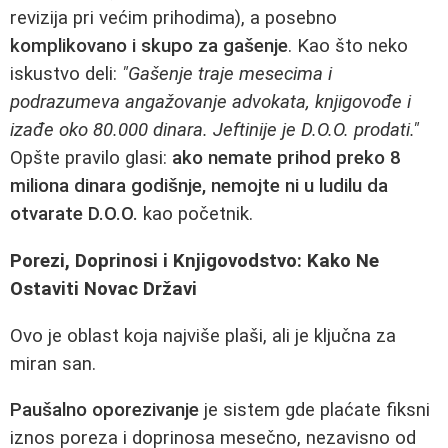
revizija pri većim prihodima), a posebno
komplikovano i skupo za gašenje
. Kao što neko
iskustvo deli:
"Gašenje traje mesecima i
podrazumeva angažovanje advokata, knjigovođe i
izađe oko 80.000 dinara. Jeftinije je D.O.O. prodati."
Opšte pravilo glasi:
ako nemate prihod preko 8
miliona dinara godišnje, nemojte ni u ludilu da
otvarate D.O.O.
kao početnik.
Porezi, Doprinosi i Knjigovodstvo: Kako Ne
Ostaviti Novac Državi
Ovo je oblast koja najviše plaši, ali je ključna za
miran san.
Paušalno oporezivanje
je sistem gde plaćate fiksni
iznos poreza i doprinosa mesečno, nezavisno od