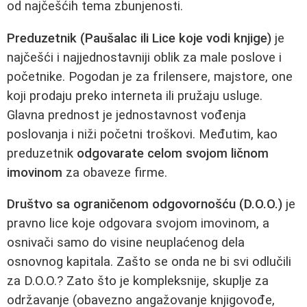
od najčešćih tema zbunjenosti.
Preduzetnik (Paušalac ili Lice koje vodi knjige)
je
najčešći i najjednostavniji oblik za male poslove i
početnike. Pogodan je za frilensere, majstore, one
koji prodaju preko interneta ili pružaju usluge.
Glavna prednost je jednostavnost vođenja
poslovanja i niži početni troškovi. Međutim, kao
preduzetnik
odgovarate celom svojom ličnom
imovinom
za obaveze firme.
Društvo sa ograničenom odgovornošću (D.O.O.)
je
pravno lice koje odgovara svojom imovinom, a
osnivači samo do visine neuplaćenog dela
osnovnog kapitala. Zašto se onda ne bi svi odlučili
za D.O.O.? Zato što je kompleksnije, skuplje za
održavanje (obavezno angažovanje knjigovođe,