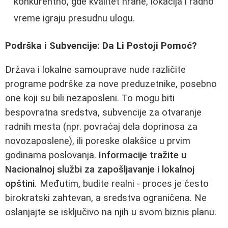
konkurentno, gde kvalitet hrane, lokacija i radno
vreme igraju presudnu ulogu.
Podrška i Subvencije: Da Li Postoji Pomoć?
Država i lokalne samouprave nude različite
programe podrške za nove preduzetnike, posebno
one koji su bili nezaposleni. To mogu biti
bespovratna sredstva, subvencije za otvaranje
radnih mesta (npr. povraćaj dela doprinosa za
novozaposlene), ili poreske olakšice u prvim
godinama poslovanja.
Informacije tražite u
Nacionalnoj službi za zapošljavanje i lokalnoj
opštini.
Međutim, budite realni - proces je često
birokratski zahtevan, a sredstva ograničena. Ne
oslanjajte se isključivo na njih u svom biznis planu.