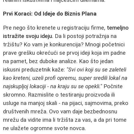
Prvi Koraci: Od Ideje do Biznis Plana
Pre nego što krenete u registraciju firme,
temeljno
istražite svoju ideju
. Da li postoji potražnja na
tržištu? Ko vam je konkurencija? Mnogi početnici
prave grešku okrećući se prvoj ideji koja im padne
na pamet, bez duboke analize. Kao što jedan
iskusni preduzetnik kaže:
"Svi ovi koji su se zaleteli
kao kreteni, uzeli profi opremu, super sredili lokal na
najskupljoj lokaciji - na kraju su se opekli."
Počnite
skromno. Razmislite o testiranju proizvoda ili
usluge na manjoj skali - na pijaci, sajmovima, preko
društvenih mreža. Ovo vam daje bezbednosnu
mrežu da vidite ima li tržišta za vas, a da pri tome
ne ulažete ogromne svote novca.