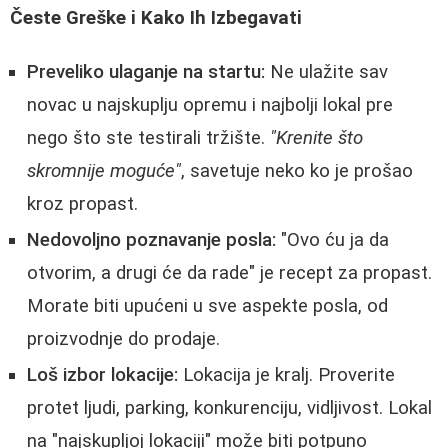
Česte Greške i Kako Ih Izbegavati
Preveliko ulaganje na startu:
Ne ulažite sav
novac u najskuplju opremu i najbolji lokal pre
nego što ste testirali tržište.
"Krenite što
skromnije moguće"
, savetuje neko ko je prošao
kroz propast.
Nedovoljno poznavanje posla:
"Ovo ću ja da
otvorim, a drugi će da rade" je recept za propast.
Morate biti upućeni u sve aspekte posla, od
proizvodnje do prodaje.
Loš izbor lokacije:
Lokacija je kralj. Proverite
protet ljudi, parking, konkurenciju, vidljivost. Lokal
na "najskupljoj lokaciji" može biti potpuno