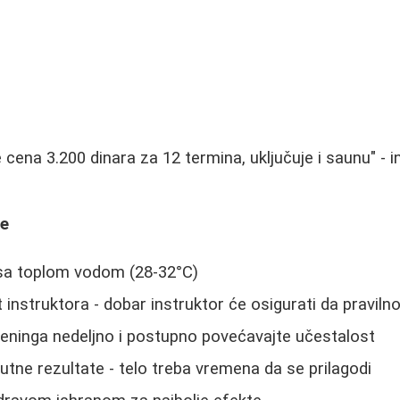
 cena 3.200 dinara za 12 termina, uključuje i saunu" - 
ke
 sa toplom vodom (28-32°C)
t instruktora - dobar instruktor će osigurati da praviln
reninga nedeljno i postupno povećavajte učestalost
utne rezultate - telo treba vremena da se prilagodi