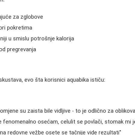
ujuće za zglobove
pri pokretima
niji u smislu potrošnje kalorija
od pregrevanja
kustava, evo šta korisnici aquabika ističu:
omjene su zaista bile vidljive - to je odlično za oblikovan
e fenomenalno osećam, celulit se povlači, stomak mi j
 redovne vežbe osete se tačnije vide rezultati"