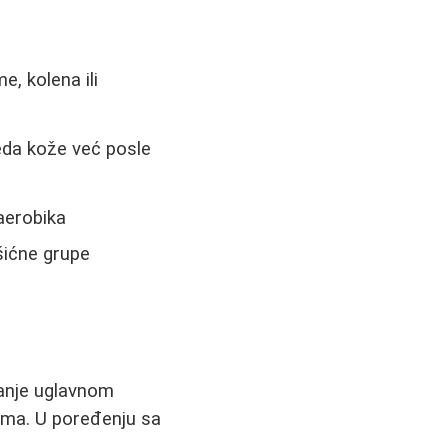
, kolena ili
eda kože već posle
aerobika
šićne grupe
ivanje uglavnom
ama. U poređenju sa