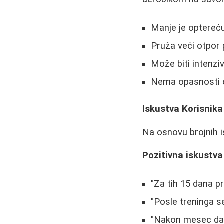
Manje je optereć
Pruža veći otpor 
Može biti intenziv
Nema opasnosti 
Iskustva Korisnika
Na osnovu brojnih is
Pozitivna iskustva
"Za tih 15 dana pr
"Posle treninga s
"Nakon mesec dana