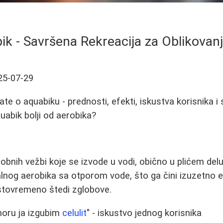
ik - Savršena Rekreacija za Oblikovanj
25-07-29
te o aquabiku - prednosti, efekti, iskustva korisnika i 
quabik bolji od aerobika?
robnih vežbi koje se izvode u vodi, obično u plićem de
lnog aerobika sa otporom vode, što ga čini izuzetno 
 istovremeno štedi zglobove.
moru ja izgubim
celulit
" - iskustvo jednog korisnika