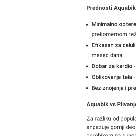
Prednosti Aquabi
Minimalno optere
prekomernom te
Efikasan za celuli
mesec dana
Dobar za kardio
-
Oblikovanje tela
-
Bez znojenja i pr
Aquabik vs Plivanj
Za razliku od popula
angažuje gornji de
aerobikom na suvo