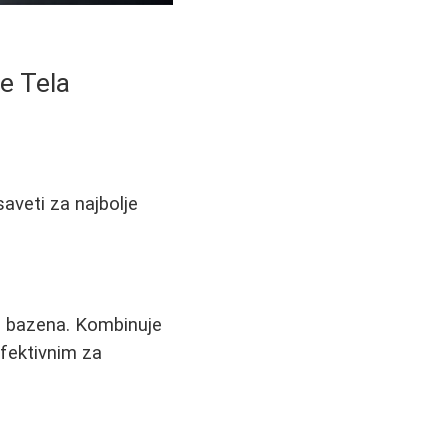
e Tela
saveti za najbolje
lu bazena. Kombinuje
efektivnim za