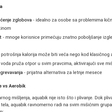
ka
ćenje zglobova
- idealno za osobe sa problemima kičme
žinom
t
- mnoge korisnice primećuju znatno poboljšanje izgl
 potrošnja kalorija može biti veća nego kod klasičnog 
 voda pruža otpor u svim pravcima, aktivirajući sve mi
egrevavanja
- prijatna alternativa za letnje mesece
e vs Aerobik
rnog mišljenja, aquabik nije isto što i plivanje. Dok pl
o tela, aquabik ravnomerno radi na svim mišićnim grup
m: