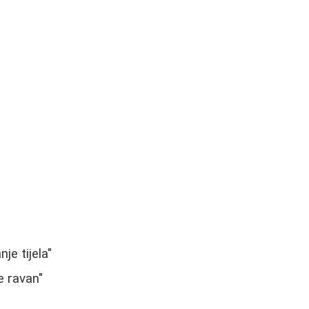
je tijela"
e ravan"