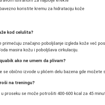
dravom ishranom za najbolje efekte
bavezno koristite kremu za hidrataciju kože
že kod celulita?
e primećuju značajno poboljšanje izgleda kože već po
Voda masira kožu i poboljšava cirkulaciju.
 aquabik ako ne umem da plivam?
e se obično izvode u plićem delu bazena gde možete s
troši na treningu?
li u proseku se može potrošiti 400-600 kcal za 45 minu