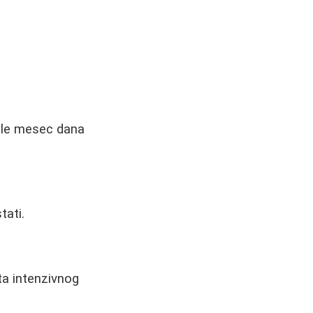
sle mesec dana
tati.
ta intenzivnog