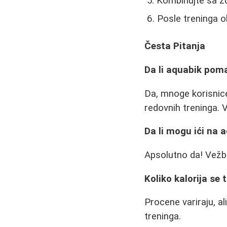
Kombinujte sa z
Posle treninga o
Česta Pitanja
Da li aquabik poma
Da, mnoge korisnic
redovnih treninga. 
Da li mogu ići na
Apsolutno da! Vežb
Koliko kalorija se 
Procene variraju, a
treninga.