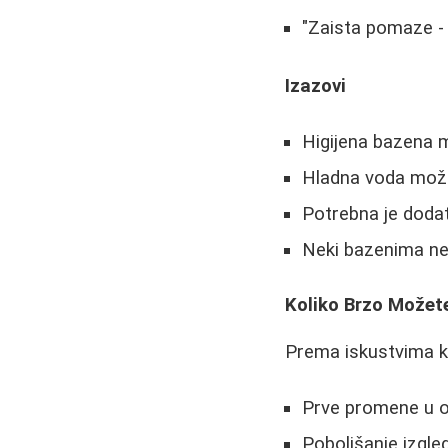
"Zaista pomaze - 
Izazovi
Higijena bazena 
Hladna voda može
Potrebna je doda
Neki bazenima ne
Koliko Brzo Možet
Prema iskustvima k
Prve promene u o
Poboljšanje izgled