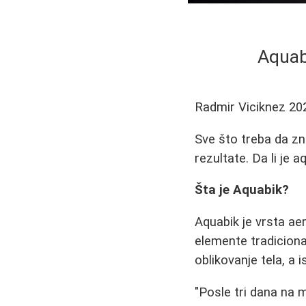
Aquab
Radmir Viciknez
20
Sve što treba da zna
rezultate. Da li je a
Šta je Aquabik?
Aquabik je vrsta ae
elemente tradiciona
oblikovanje tela, a
"Posle tri dana na 