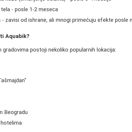
e tela - posle 1-2 meseca
 - zavisi od ishrane, ali mnogi primećuju efekte posl
ti Aquabik?
 gradovima postoji nekoliko popularnih lokacija:
"Tašmajdan"
om Beogradu
 hotelima