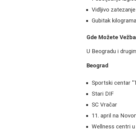
Vidljivo zatezanj
Gubitak kilograma
Gde Možete Vežba
U Beogradu i drugim
Beograd
Sportski centar 
Stari DIF
SC Vračar
11. april na Nov
Wellness centri u