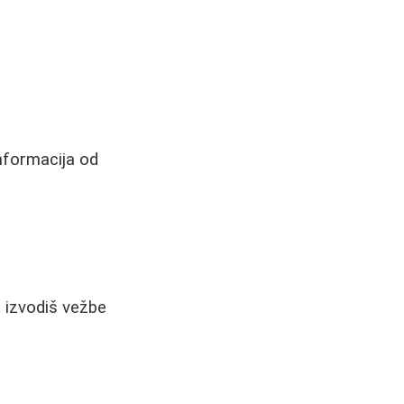
informacija od
o izvodiš vežbe