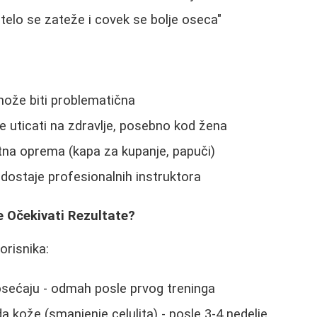
telo se zateže i covek se bolje oseca"
može biti problematična
 uticati na zdravlje, posebno kod žena
tna oprema (kapa za kupanje, papuči)
dostaje profesionalnih instruktora
e Očekivati Rezultate?
orisnika:
sećaju - odmah posle prvog treninga
a kože (smanjenje celulita) - posle 3-4 nedelje