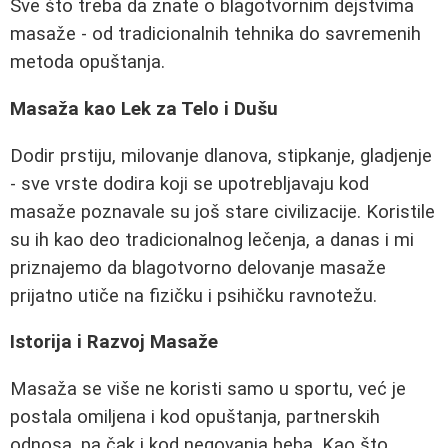
Sve što treba da znate o blagotvornim dejstvima
masaže - od tradicionalnih tehnika do savremenih
metoda opuštanja.
Masaža kao Lek za Telo i Dušu
Dodir prstiju, milovanje dlanova, stipkanje, gladjenje
- sve vrste dodira koji se upotrebljavaju kod
masaže poznavale su još stare civilizacije. Koristile
su ih kao deo tradicionalnog lečenja, a danas i mi
priznajemo da blagotvorno delovanje masaže
prijatno utiče na fizičku i psihičku ravnotežu.
Istorija i Razvoj Masaže
Masaža se više ne koristi samo u sportu, već je
postala omiljena i kod opuštanja, partnerskih
odnosa, pa čak i kod negovanja beba. Kao što