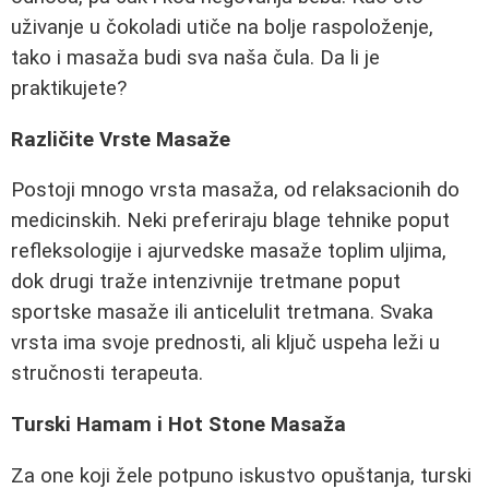
uživanje u čokoladi utiče na bolje raspoloženje,
tako i masaža budi sva naša čula. Da li je
praktikujete?
Različite Vrste Masaže
Postoji mnogo vrsta masaža, od relaksacionih do
medicinskih. Neki preferiraju blage tehnike poput
refleksologije i ajurvedske masaže toplim uljima,
dok drugi traže intenzivnije tretmane poput
sportske masaže ili anticelulit tretmana. Svaka
vrsta ima svoje prednosti, ali ključ uspeha leži u
stručnosti terapeuta.
Turski Hamam i Hot Stone Masaža
Za one koji žele potpuno iskustvo opuštanja, turski