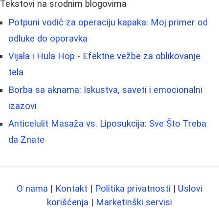
Tekstovi na srodnim blogovima
Potpuni vodič za operaciju kapaka: Moj primer od
odluke do oporavka
Vijala i Hula Hop - Efektne vežbe za oblikovanje
tela
Borba sa aknama: Iskustva, saveti i emocionalni
izazovi
Anticelulit Masaža vs. Liposukcija: Sve Što Treba
da Znate
O nama
|
Kontakt
|
Politika privatnosti
|
Uslovi
korišćenja
|
Marketinški servisi