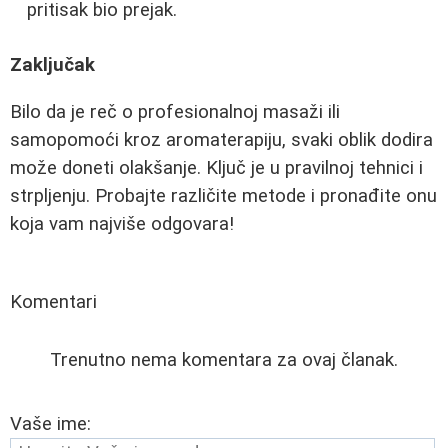
pritisak bio prejak.
Zaključak
Bilo da je reč o profesionalnoj masaži ili
samopomoći kroz aromaterapiju, svaki oblik dodira
može doneti olakšanje. Ključ je u pravilnoj tehnici i
strpljenju. Probajte različite metode i pronađite onu
koja vam najviše odgovara!
Komentari
Trenutno nema komentara za ovaj članak.
Vaše ime: