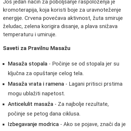
Još jedan način za poboljšanje raspoloženja je
kromoterapija, koja koristi boje za uravnoteženje
energije. Crvena povećava aktivnost, žuta smiruje
želudac, zelena korigira disanje, a plava snižava
temperaturu i umiruje.
Saveti za Pravilnu Masažu
Masaža stopala
- Počinje se od stopala jer su
ključna za opuštanje celog tela.
Masaža vrata i ramena
- Lagani pritisci prstima
mogu ublažiti napetost.
Anticelulit masaža
- Za najbolje rezultate,
počinje se petog dana ciklusa.
Izbegavanje modrica
- Ako se pojave, znači da je