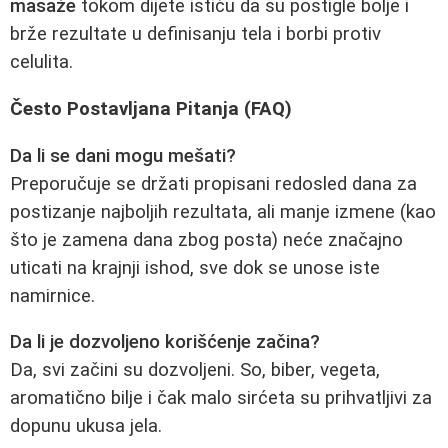
masaže
tokom dijete ističu da su postigle bolje i
brže rezultate u definisanju tela i borbi protiv
celulita.
Često Postavljana Pitanja (FAQ)
Da li se dani mogu mešati?
Preporučuje se držati propisani redosled dana za
postizanje najboljih rezultata, ali manje izmene (kao
što je zamena dana zbog posta) neće značajno
uticati na krajnji ishod, sve dok se unose iste
namirnice.
Da li je dozvoljeno korišćenje začina?
Da, svi začini su dozvoljeni. So, biber, vegeta,
aromatično bilje i čak malo sirćeta su prihvatljivi za
dopunu ukusa jela.