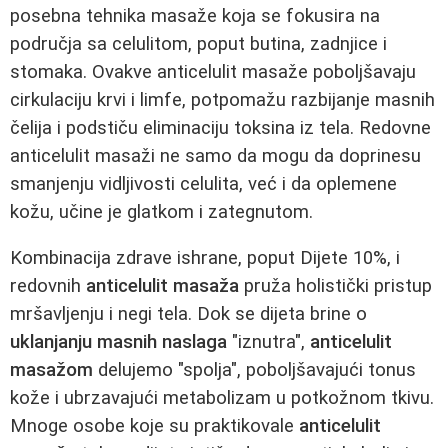
posebna tehnika masaže koja se fokusira na
područja sa celulitom, poput butina, zadnjice i
stomaka. Ovakve anticelulit masaže poboljšavaju
cirkulaciju krvi i limfe, potpomažu razbijanje masnih
čelija i podstiču eliminaciju toksina iz tela. Redovne
anticelulit masaži ne samo da mogu da doprinesu
smanjenju vidljivosti celulita, već i da oplemene
kožu, učine je glatkom i zategnutom.
Kombinacija zdrave ishrane, poput Dijete 10%, i
redovnih
anticelulit masaža
pruža holistički pristup
mršavljenju i negi tela. Dok se dijeta brine o
uklanjanju masnih naslaga
"iznutra",
anticelulit
masažom
delujemo "spolja", poboljšavajući tonus
kože i ubrzavajući metabolizam u potkožnom tkivu.
Mnoge osobe koje su praktikovale
anticelulit