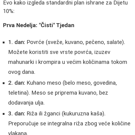
Evo kako izgleda standardni plan ishrane za Dijetu
10%:
Prva Nedelja: "Čisti" Tjedan
1. dan:
Povrće (sveže, kuvano, pečeno, salate).
Možete koristiti sve vrste povrća, izuzev
mahunarki i krompira u većim količinama tokom
ovog dana.
2. dan:
Kuhano meso (belo meso, govedina,
teletina). Meso se priprema kuvano, bez
dodavanja ulja.
3. dan:
Riža ili žganci (kukuruzna kaša).
Preporučuje se integralna riža zbog veće količine
vlakana.