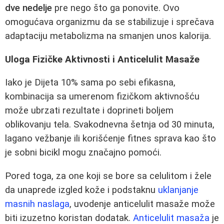
dve nedelje
pre nego što ga ponovite. Ovo
omogućava organizmu da se stabilizuje i sprečava
adaptaciju metabolizma na smanjen unos kalorija.
Uloga Fizičke Aktivnosti i Anticelulit Masaže
Iako je Dijeta 10% sama po sebi efikasna,
kombinacija sa umerenom fizičkom aktivnošću
može ubrzati rezultate i doprineti boljem
oblikovanju tela. Svakodnevna šetnja od 30 minuta,
lagano vežbanje ili korišćenje fitnes sprava kao što
je sobni bicikl mogu značajno pomoći.
Pored toga, za one koji se bore sa celulitom i žele
da unaprede izgled kože i podstaknu
uklanjanje
masnih naslaga
, uvodenje anticelulit masaže može
biti izuzetno koristan dodatak.
Anticelulit masaža
je