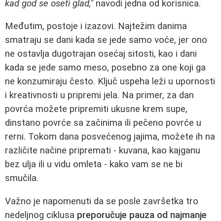
kad god se oseti glad,"
navodi jedna od korisnica.
Međutim, postoje i izazovi. Najtežim danima
smatraju se dani kada se jede samo voće, jer ono
ne ostavlja dugotrajan osećaj sitosti, kao i dani
kada se jede samo meso, posebno za one koji ga
ne konzumiraju često. Ključ uspeha leži u upornosti
i kreativnosti u pripremi jela. Na primer, za dan
povrća možete pripremiti ukusne krem supe,
dinstano povrće sa začinima ili pečeno povrće u
rerni. Tokom dana posvećenog jajima, možete ih na
različite načine pripremati - kuvana, kao kajganu
bez ulja ili u vidu omleta - kako vam se ne bi
smučila.
Važno je napomenuti da se posle završetka tro
nedeljnog ciklusa
preporučuje pauza od najmanje