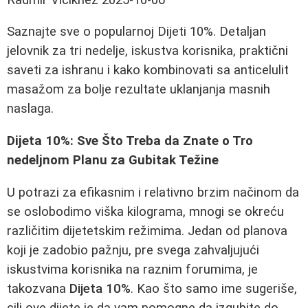
Saznajte sve o popularnoj Dijeti 10%. Detaljan
jelovnik za tri nedelje, iskustva korisnika, praktični
saveti za ishranu i kako kombinovati sa anticelulit
masažom za bolje rezultate uklanjanja masnih
naslaga.
Dijeta 10%: Sve Što Treba da Znate o Tro
nedeljnom Planu za Gubitak Težine
U potrazi za efikasnim i relativno brzim načinom da
se oslobodimo viška kilograma, mnogi se okreću
različitim dijetetskim režimima. Jedan od planova
koji je zadobio pažnju, pre svega zahvaljujući
iskustvima korisnika na raznim forumima, je
takozvana
Dijeta 10%
. Kao što samo ime sugeriše,
cilj ove dijete je da vam pomogne da izgubite do