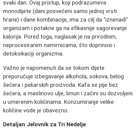
svaki dan. Ovaj pristup, koji podrazumeva
monodijete (dani posvećeni samo jednoj vrsti
hrane) i dane kombinacije, ima za cilj da "iznenadi"
organizam i potakne ga na efikasnije sagorevanje
kalorija. Pored toga, naglasak je na prirodnim,
neprocesiranim namirnicama, što doprinosi i
detoksikaciji organizma.
Važno je napomenuti da se tokom dijete
preporučuje izbegavanje alkohola, sokova, belog
šećera i pekarskih proizvoda. Kafa se pije bez
šećera, a maslinovo ulje, limun i začini su dozvoljeni
u umerenim količinama. Konzumiranje velike
količine vode je obavezno.
Detaljan Jelovnik za Tri Nedelje