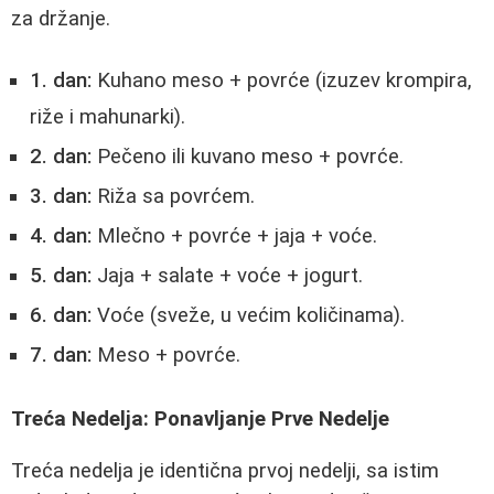
za držanje.
1. dan:
Kuhano meso + povrće (izuzev krompira,
riže i mahunarki).
2. dan:
Pečeno ili kuvano meso + povrće.
3. dan:
Riža sa povrćem.
4. dan:
Mlečno + povrće + jaja + voće.
5. dan:
Jaja + salate + voće + jogurt.
6. dan:
Voće (sveže, u većim količinama).
7. dan:
Meso + povrće.
Treća Nedelja: Ponavljanje Prve Nedelje
Treća nedelja je identična prvoj nedelji, sa istim