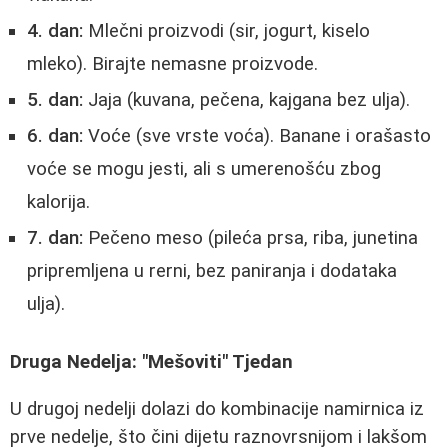
4. dan:
Mlečni proizvodi (sir, jogurt, kiselo
mleko). Birajte nemasne proizvode.
5. dan:
Jaja (kuvana, pečena, kajgana bez ulja).
6. dan:
Voće (sve vrste voća). Banane i orašasto
voće se mogu jesti, ali s umerenošću zbog
kalorija.
7. dan:
Pečeno meso (pileća prsa, riba, junetina
pripremljena u rerni, bez paniranja i dodataka
ulja).
Druga Nedelja: "Mešoviti" Tjedan
U drugoj nedelji dolazi do kombinacije namirnica iz
prve nedelje, što čini dijetu raznovrsnijom i lakšom