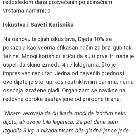
redosledom dana posvećenih pojedinačnim
vrstama namirnica.
Iskustva i Saveti Korisnika
Na osnovu brojnih iskustava, Dijeta 10% se
pokazala kao veoma efikasan način za brzi gubitak
težine. Mnogi korisnici ističu da su u prve tri nedelje
uspeli da skinu između 4 i 7 kilograma, što je
impresivan rezultat. Jedna od najvećih prednosti
ove dijete je što, uprkos restriktivnim danima, nema
osećaja izražene gladi. Organizam se navikne na
redovne obroke sastavljene od prirodne hrane.
"Nisam verovala da ću ikada moći da izdržim neku
dijetu, ali ovo je bila laganica. Za pet dana sam
izgubila 3 kg, a nikada nisam bila gladna jer se jede