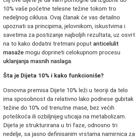
10% vaše početne telesne težine tokom tro
nedeljnog ciklusa. Ovaj članak će vas detailno
upoznati sa principima, jelovnikom, iskustvima i
savetima za postizanje najboljih rezultata, uz osvrt
na to kako dodatni tretmani poput
anticelulit
masaže
mogu doprineti celokupnom procesu
uklanjanja masnih naslaga
.
Šta je Dijeta 10% i kako funkcioniše?
Osnovna premisa Dijete 10% leži u teoriji da telo
ima sposobnost da relativno lako podnese gubitak
težine do 10% od trenutne mase, bez većih
poteškoća ili ozbiljnijeg uticaja na metabolizam.
Dijeta je strukturirana u tri faze, odnosno tri
nedelje, sa jasno definisanim vrstama namirnica za