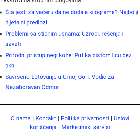
Tekstovi na srodnim blogovima
Šta jesti za večeru da ne dodaje kilograme? Najbolji
dijetalni predlozi
Problemi sa stidnim usnama: Uzroci, rešenja i
saveti
Prirodni pristup negi kože: Put ka čistom licu bez
akni
Savršeno Letovanje u Crnoj Gori: Vodič za
Nezaboravan Odmor
O nama
|
Kontakt
|
Politika privatnosti
|
Uslovi
korišćenja
|
Marketinški servisi