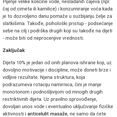
Pijenje velike količine vode, nesladanih čajeva (npr.
čaj od cimeta ili kamilice) i konzumiranje voća kada
je to dozvoljeno danu pomaže u suzbijanju želje za
slatkišima. Takođe, psihološki pristup - podsećanje
sebe na cilj i podrška drugih koji su takođe na dijeti
- može biti od neprocenjive vrednosti.
Zaključak
Dijeta 10% je jedan od onih planova ishrane koji, uz
dovoljno motivacije i discipline, može doneti brze i
vidljive rezultate. Njena struktura, koja
podrazumeva rotaciju namirnica, čini je manje
monotonom i podnošljivijom od mnogih drugih
restriktivnih dijeta. Uz pravilno sprovođenje,
dovoljan unos vode i eventualno uključivanje fizičke
aktivnosti i
anticelulit masaže
, ne samo da ćete