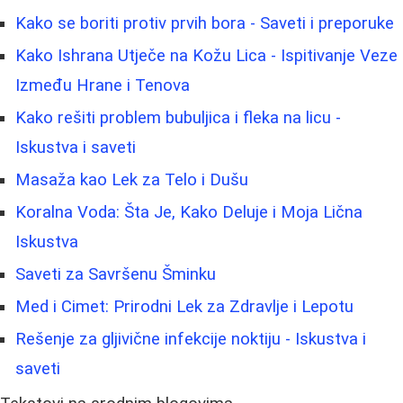
Kako se boriti protiv prvih bora - Saveti i preporuke
Kako Ishrana Utječe na Kožu Lica - Ispitivanje Veze
Između Hrane i Tenova
Kako rešiti problem bubuljica i fleka na licu -
Iskustva i saveti
Masaža kao Lek za Telo i Dušu
Koralna Voda: Šta Je, Kako Deluje i Moja Lična
Iskustva
Saveti za Savršenu Šminku
Med i Cimet: Prirodni Lek za Zdravlje i Lepotu
Rešenje za gljivične infekcije noktiju - Iskustva i
saveti