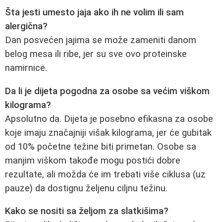
Šta jesti umesto jaja ako ih ne volim ili sam
alergična?
Dan posvećen jajima se može zameniti danom
belog mesa ili ribe, jer su sve ovo proteinske
namirnice.
Da li je dijeta pogodna za osobe sa većim viškom
kilograma?
Apsolutno da. Dijeta je posebno efikasna za osobe
koje imaju značajniji višak kilograma, jer će gubitak
od 10% početne težine biti primetan. Osobe sa
manjim viškom takođe mogu postići dobre
rezultate, ali možda će im trebati više ciklusa (uz
pauze) da dostignu željenu ciljnu težinu.
Kako se nositi sa željom za slatkišima?