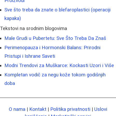
Proizvodi
Sve što treba da znate o blefaroplastici (operaciji
kapaka)
Tekstovi na srodnim blogovima
Male Grudi u Pubertetu: Sve Što Treba Da Znaš
Perimenopauza i Hormonski Balans: Prirodni
Pristupi i Ishrane Saveti
Modni Trendovi za Muškarce: Kockasti Uzori i Više
Kompletan vodič za negu kože tokom godišnjih
doba
O nama
|
Kontakt
|
Politika privatnosti
|
Uslovi