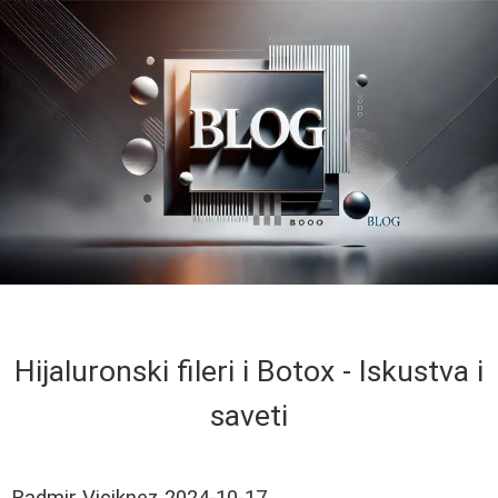
Hijaluronski fileri i Botox - Iskustva i
saveti
Radmir Viciknez
2024-10-17