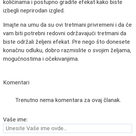
količinama i postupno gradite efekat kako biste
izbegli neprirodan izgled.
Imajte na umu da su ovi tretmani privremeni i da će
vam biti potrebni redovni održavajući tretmani da
biste održali željeni efekat. Pre nego što donesete
konačnu odluku, dobro razmislite o svojim željama,
mogućnostima i očekivanjima.
Komentari
Trenutno nema komentara za ovaj članak.
Vaše ime: