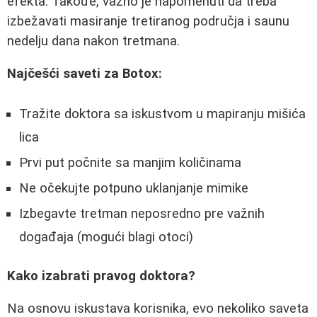
efekta. Takođe, važno je napomenuti da treba
izbežavati masiranje tretiranog područja i saunu
nedelju dana nakon tretmana.
Najčešći saveti za Botox:
Tražite doktora sa iskustvom u mapiranju mišića
lica
Prvi put počnite sa manjim količinama
Ne očekujte potpuno uklanjanje mimike
Izbegavte tretman neposredno pre važnih
događaja (mogući blagi otoci)
Kako izabrati pravog doktora?
Na osnovu iskustava korisnika, evo nekoliko saveta