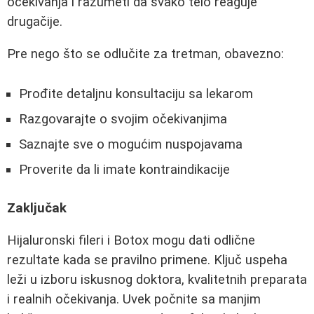
očekivanja i razumeti da svako telo reaguje
drugačije.
Pre nego što se odlučite za tretman, obavezno:
Prođite detaljnu konsultaciju sa lekarom
Razgovarajte o svojim očekivanjima
Saznajte sve o mogućim nuspojavama
Proverite da li imate kontraindikacije
Zaključak
Hijaluronski fileri i Botox mogu dati odlične
rezultate kada se pravilno primene. Ključ uspeha
leži u izboru iskusnog doktora, kvalitetnih preparata
i realnih očekivanja. Uvek počnite sa manjim