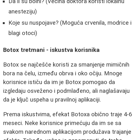
Da li su bolni? (Većina doktora koristi lokalnu
anesteziju)
Koje su nuspojave? (Moguća crvenila, modrice i
blagi otoci)
Botox tretmani - iskustva korisnika
Botox se najčešće koristi za smanjenje mimičnih
bora na čelu, između obrva i oko očiju. Mnoge
korisnice ističu da im je Botox pomogao da
izgledaju osveženo i podmlađeno, ali naglašavaju
da je ključ uspeha u pravilnoj aplikaciji.
Prema iskustvima, efekat Botoxa obično traje 4-6
meseci. Neke korisnice primećuju da im se sa
svakom narednom aplikacijom produžava trajanje