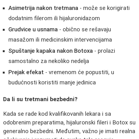
Asimetrija nakon tretmana
- može se korigirati
dodatnim filerom ili hijaluronidazom
Grudvice u usnama
- obično se rešavaju
masažom ili medicinskim intervencijama
Spuštanje kapaka nakon Botoxa
- prolazi
samostalno za nekoliko nedelja
Prejak efekat
- vremenom će popustiti, u
budućnosti koristiti manje jedinica
Da li su tretmani bezbedni?
Kada se rade kod kvalifikovanih lekara i sa
odobrenim preparatima, hijaluronski fileri i Botox su
generalno bezbedni. Međutim, važno je imati realna