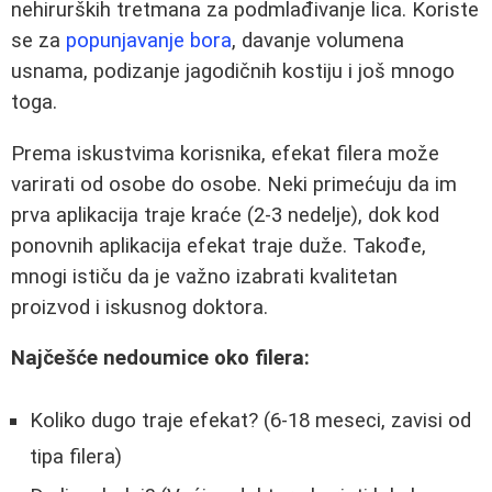
nehirurških tretmana za podmlađivanje lica. Koriste
se za
popunjavanje bora
, davanje volumena
usnama, podizanje jagodičnih kostiju i još mnogo
toga.
Prema iskustvima korisnika, efekat filera može
varirati od osobe do osobe. Neki primećuju da im
prva aplikacija traje kraće (2-3 nedelje), dok kod
ponovnih aplikacija efekat traje duže. Takođe,
mnogi ističu da je važno izabrati kvalitetan
proizvod i iskusnog doktora.
Najčešće nedoumice oko filera:
Koliko dugo traje efekat? (6-18 meseci, zavisi od
tipa filera)