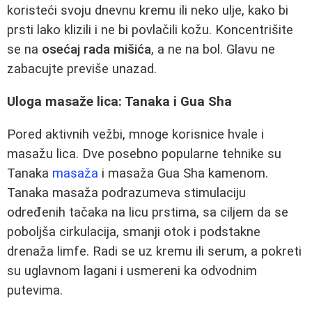
koristeći svoju dnevnu kremu ili neko ulje, kako bi
prsti lako klizili i ne bi povlačili kožu. Koncentrišite
se na
osećaj rada mišića
, a ne na bol. Glavu ne
zabacujte previše unazad.
Uloga masaže lica: Tanaka i Gua Sha
Pored aktivnih vežbi, mnoge korisnice hvale i
masažu lica. Dve posebno popularne tehnike su
Tanaka
masaža
i masaža Gua Sha kamenom.
Tanaka masaža podrazumeva stimulaciju
određenih tačaka na licu prstima, sa ciljem da se
poboljša cirkulacija, smanji otok i podstakne
drenaža limfe. Radi se uz kremu ili serum, a pokreti
su uglavnom lagani i usmereni ka odvodnim
putevima.