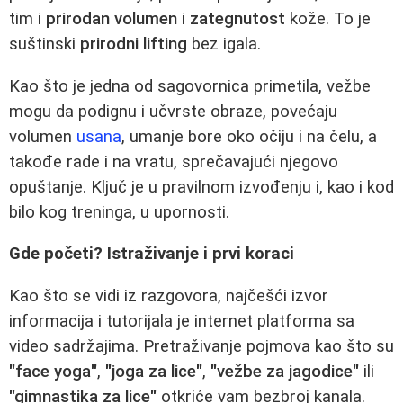
tim i
prirodan volumen
i
zategnutost
kože. To je
suštinski
prirodni lifting
bez igala.
Kao što je jedna od sagovornica primetila, vežbe
mogu da podignu i učvrste obraze, povećaju
volumen
usana
, umanje bore oko očiju i na čelu, a
takođe rade i na vratu, sprečavajući njegovo
opuštanje. Ključ je u pravilnom izvođenju i, kao i kod
bilo kog treninga, u upornosti.
Gde početi? Istraživanje i prvi koraci
Kao što se vidi iz razgovora, najčešći izvor
informacija i tutorijala je internet platforma sa
video sadržajima. Pretraživanje pojmova kao što su
"face yoga"
,
"joga za lice"
,
"vežbe za jagodice"
ili
"gimnastika za lice"
otkriće vam bezbroj kanala.