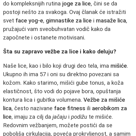
do kompleksnijih rutina
joge za lice
, čini se da
postoji nešto za svakoga. Ovaj članak će istražiti
svet
face yog-e
,
gimnastike za lice
i
masaže lica
,
pružajući vam sveobuhvatan vodič kako da
započnete i ostanete motivisani.
Šta su zapravo vežbe za lice i kako deluju?
Naše lice, kao i bilo koji drugi deo tela, ima
mišiće
.
Ukupno ih ima 57 i oni su direktno povezani sa
kožom. Kako starimo, mišići gube tonus, a koža
elastičnost, što vodi do pojave bora, opuštanja
kontura lica i gubitka volumena.
Vežbe za mišiće
lica
, često nazivane
face fitness
ili
aerobikom za
lice
, imaju za cilj da
jačaju
i
podižu
te mišiće.
Redovnim vežbanjem, možete postići da se
poboljša cirkulacija, poveća prokrvljenost, a samim