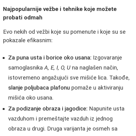
Najpopularnije vežbe i tehnike koje možete
probati odmah
Evo nekih od vežbi koje su pomenute i koje su se
pokazale efikasnim:
Za puna usta i borice oko usana:
Izgovaranje
samoglasnika
A, E, I, O, U
na naglašen način,
istovremeno angažujući sve mišiće lica. Takođe,
slanje poljubaca plafonu
pomaže u aktiviranju
mišića oko usana.
Za podizanje obraza i jagodice:
Napunite usta
vazduhom i premeštajte vazduh iz jednog
obraza u drugi. Druga varijanta je osmeh sa