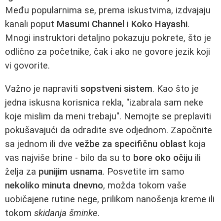
Među popularnima se, prema iskustvima, izdvajaju
kanali poput
Masumi Channel
i
Koko Hayashi
.
Mnogi instruktori detaljno pokazuju pokrete, što je
odlično za početnike, čak i ako ne govore jezik koji
vi govorite.
Važno je napraviti
sopstveni sistem
. Kao što je
jedna iskusna korisnica rekla, "izabrala sam neke
koje mislim da meni trebaju". Nemojte se preplaviti
pokušavajući da odradite sve odjednom. Započnite
sa jednom ili dve
vežbe za specifičnu oblast
koja
vas najviše brine - bilo da su to
bore oko očiju
ili
želja za
punijim usnama
. Posvetite im samo
nekoliko minuta dnevno
, možda tokom vaše
uobičajene rutine nege, prilikom nanošenja kreme ili
tokom
skidanja šminke
.