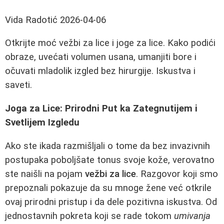
Vida Radotić
2026-04-06
Otkrijte moć vežbi za lice i joge za lice. Kako podići
obraze, uvećati volumen usana, umanjiti bore i
očuvati mladolik izgled bez hirurgije. Iskustva i
saveti.
Joga za Lice: Prirodni Put ka Zategnutijem i
Svetlijem Izgledu
Ako ste ikada razmišljali o tome da bez invazivnih
postupaka poboljšate tonus svoje kože, verovatno
ste naišli na pojam
vežbi za lice
. Razgovor koji smo
prepoznali pokazuje da su mnoge žene već otkrile
ovaj prirodni pristup i da dele pozitivna iskustva. Od
jednostavnih pokreta koji se rade tokom
umivanja