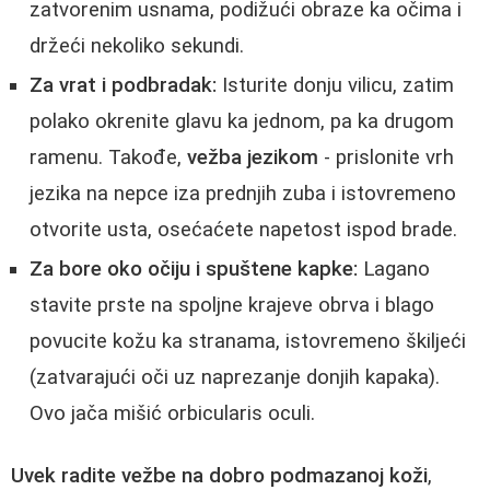
zatvorenim usnama, podižući obraze ka očima i
držeći nekoliko sekundi.
Za vrat i podbradak:
Isturite donju vilicu, zatim
polako okrenite glavu ka jednom, pa ka drugom
ramenu. Takođe,
vežba jezikom
- prislonite vrh
jezika na nepce iza prednjih zuba i istovremeno
otvorite usta, osećaćete napetost ispod brade.
Za bore oko očiju i spuštene kapke:
Lagano
stavite prste na spoljne krajeve obrva i blago
povucite kožu ka stranama, istovremeno škiljeći
(zatvarajući oči uz naprezanje donjih kapaka).
Ovo jača mišić orbicularis oculi.
Uvek radite vežbe na dobro podmazanoj koži
,