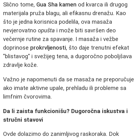
Slično tome,
Gua Sha kamen
od kvarca ili drugog
materijala pruža blagu, ali efikasnu drenažu. Kao
što je jedna korisnica podelila, ova masaža
nevjerovatno
opušta
i može biti savršen deo
večernje rutine za spavanje. I masaža i vežbe
doprinose
prokrvljenosti
, što daje trenutni efekat
"blistavog" i svežijeg tena, a dugoročno poboljšava
zdravlje kože.
Važno je napomenuti da se masaža ne preporučuje
ako imate aktivne upale, prehladu ili probleme sa
limfnim čvorovima.
Da li zaista funkcionišu? Dugoročna iskustva i
stručni stavovi
Ovde dolazimo do zanimljivog raskoraka. Dok