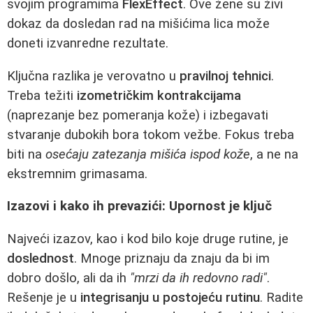
svojim programima
FlexEffect
. Ove žene su živi
dokaz da dosledan rad na mišićima lica može
doneti izvanredne rezultate.
Ključna razlika je verovatno u
pravilnoj tehnici
.
Treba težiti
izometričkim kontrakcijama
(naprezanje bez pomeranja kože) i izbegavati
stvaranje dubokih bora tokom vežbe. Fokus treba
biti na
osećaju zatezanja mišića ispod kože
, a ne na
ekstremnim grimasama.
Izazovi i kako ih prevazići: Upornost je ključ
Najveći izazov, kao i kod bilo koje druge rutine, je
doslednost
. Mnoge priznaju da znaju da bi im
dobro došlo, ali da ih
"mrzi da ih redovno radi"
.
Rešenje je u
integrisanju u postojeću rutinu
. Radite