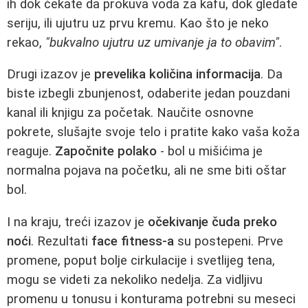
ih dok čekate da prokuva voda za kafu, dok gledate
seriju, ili ujutru uz prvu kremu. Kao što je neko
rekao,
"bukvalno ujutru uz umivanje ja to obavim"
.
Drugi izazov je
prevelika količina informacija
. Da
biste izbegli zbunjenost, odaberite jedan pouzdani
kanal ili knjigu za početak. Naučite osnovne
pokrete, slušajte svoje telo i pratite kako vaša koža
reaguje.
Započnite polako
- bol u mišićima je
normalna pojava na početku, ali ne sme biti oštar
bol.
I na kraju, treći izazov je
očekivanje čuda preko
noći
. Rezultati
face fitness-a
su postepeni. Prve
promene, poput bolje cirkulacije i svetlijeg tena,
mogu se videti za nekoliko nedelja. Za vidljivu
promenu u tonusu i konturama potrebni su meseci