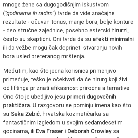
mnoge žene sa dugogodišnjim iskustvom
(
"godinama ih radim"
) tvrde da vide značajne
rezultate - očuvan tonus, manje bora, bolje konture
- deo stručne zajednice, posebno estetski hirurzi,
često su skeptični. Oni tvrde da su
efekti minimalni
ili da vežbe mogu čak doprineti stvaranju novih
bora usled preteranog mrštenja.
Međutim, kao što jedna korisnica primenjivo
primećuje, teško je očekivati da će hirurg koji živi
od liftinga priznati efikasnost prirodne alternative.
Ono što je ubedljivo jesu
primeri dugovečnih
praktičara
. U razgovoru se pominju imena kao što
su
Seka Zebić
, hrvatska kozmetičarka sa
fantastičnim izgledom u svojim sedamdesetim
godinama, ili
Eva Fraser
i
Deborah Crowley
sa