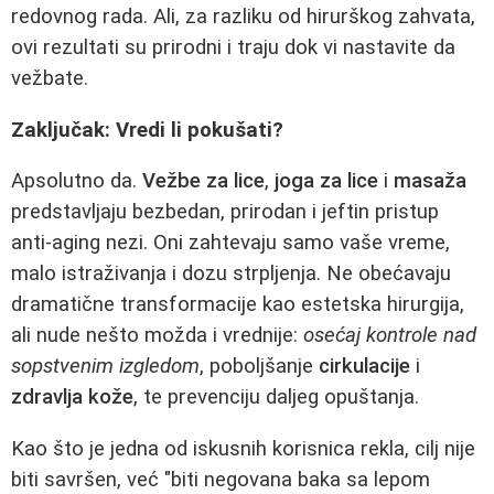
redovnog rada. Ali, za razliku od hirurškog zahvata,
ovi rezultati su prirodni i traju dok vi nastavite da
vežbate.
Zaključak: Vredi li pokušati?
Apsolutno da.
Vežbe za lice
,
joga za lice
i
masaža
predstavljaju bezbedan, prirodan i jeftin pristup
anti-aging nezi. Oni zahtevaju samo vaše vreme,
malo istraživanja i dozu strpljenja. Ne obećavaju
dramatične transformacije kao estetska hirurgija,
ali nude nešto možda i vrednije:
osećaj kontrole nad
sopstvenim izgledom
, poboljšanje
cirkulacije
i
zdravlja kože
, te prevenciju daljeg opuštanja.
Kao što je jedna od iskusnih korisnica rekla, cilj nije
biti savršen, već "biti negovana baka sa lepom