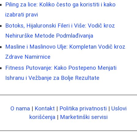
Piling za lice: Koliko često ga koristiti i kako
izabrati pravi
Botoks, Hijaluronski Fileri i Više: Vodič kroz
Nehirurške Metode Podmlađivanja
Masline i Maslinovo Ulje: Kompletan Vodič kroz
Zdrave Namirnice
Fitness Putovanje: Kako Postepeno Menjati
Ishranu i Vežbanje za Bolje Rezultate
O nama
|
Kontakt
|
Politika privatnosti
|
Uslovi
korišćenja
|
Marketinški servisi