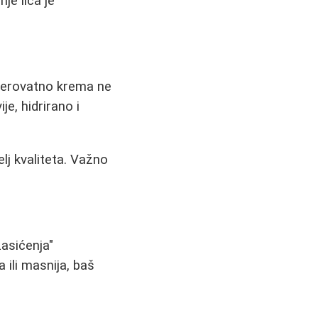
je lica je
verovatno krema ne
je, hidrirano i
lj kvaliteta. Važno
asićenja"
 ili masnija, baš