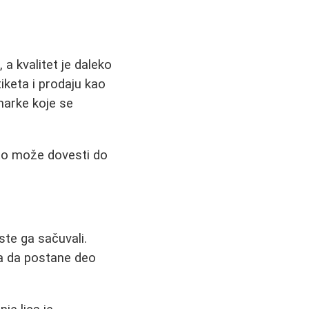
a kvalitet je daleko
iketa i prodaju kao
marke koje se
što može dovesti do
te ga sačuvali.
ba da postane deo