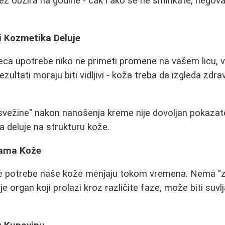
ez obzira na godine - čak i ako se ne šminkate, negovan
li Kozmetika Deluje
ca upotrebe niko ne primeti promene na vašem licu, 
zultati moraju biti vidljivi - koža treba da izgleda zdravi
"svežine" nakon nanošenja kreme nije dovoljan pokazate
a deluje na strukturu kože.
bama Kože
se potrebe naše kože menjaju tokom vremena. Nema "z
 organ koji prolazi kroz različite faze, može biti suvlja