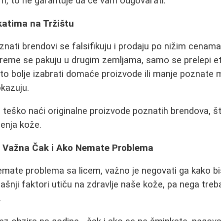
m, to ne garantuje da će vam odgovarati.
katima na Tržištu
ati brendovi se falsifikuju i prodaju po nižim cenama, 
kreme se pakuju u drugim zemljama, samo se prelepi et
esto bolje izabrati domaće proizvode ili manje poznate 
kazuju.
 teško naći originalne proizvode poznatih brendova, 
ećenja kože.
a Važna Čak i Ako Nemate Problema
ate problema sa licem, važno je negovati ga kako bis
jašnji faktori utiču na zdravlje naše kože, pa nega tre
.