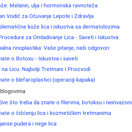
ože: Melanin, ulja i hormonska ravnoteža
n Vodič za Očuvanje Lepote i Zdravlja
blematične kože lica i iskustva sa dermatolozima
Procedure za Omladivanje Lica - Saveti i Iskustva
alna rinoplastika: Vaše pitanje, naši odgovori
nate o Botoxu - Iskustva i saveti
 na Licu: Najbolji Tretmani i Proizvodi
ate o blefaroplastici (operaciji kapaka)
 blogovima
 Sve što treba da znate o filerima, botoksu i neinvaz
nate o čišćenju lica i kozmetičkim tretmanima
ijanse pudera i nege lica