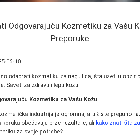
ti Odgovarajuću Kozmetiku za Vašu Kož
Preporuke
25-02-10
no odabrati kozmetiku za negu lica, šta uzeti u obzir p
e. Saveti za zdravu i lepu kožu.
govarajuću Kozmetiku za Vašu Kožu
ozmetička industrija je ogromna, a tržište prepuno razl
koruku obećavaju brze rezultate, ali
kako znati šta za
metiku za svoje potrebe?