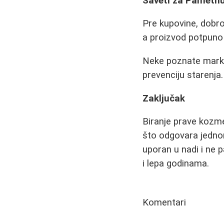
Saveti za Pametn
Pre kupovine, dobro
a proizvod potpuno i
Neke poznate marke 
prevenciju starenja
Zaključak
Biranje prave kozmet
što odgovara jednom
uporan u nadi i ne 
i lepa godinama.
Komentari