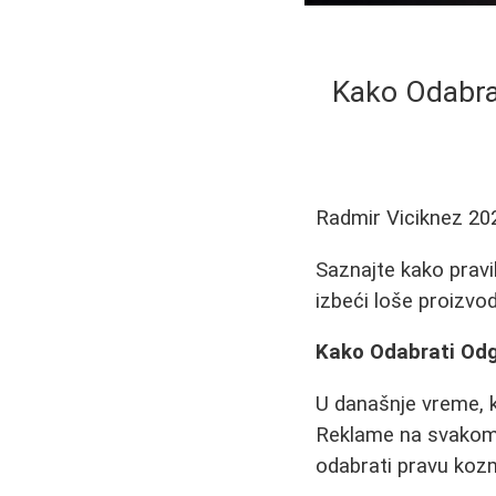
Kako Odabra
Radmir Viciknez
20
Saznajte kako pravil
izbeći loše proizvod
Kako Odabrati Od
U današnje vreme, k
Reklame na svakom 
odabrati pravu koz