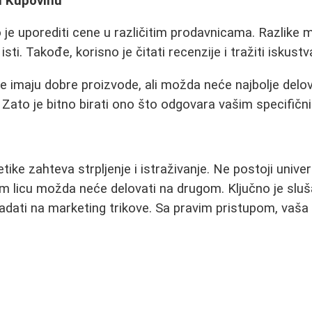
u Kupovinu
 je uporediti cene u različitim prodavnicama. Razlike 
sti. Takođe, korisno je čitati recenzije i tražiti iskustv
imaju dobre proizvode, ali možda neće najbolje delovat
. Zato je bitno birati ono što odgovara vašim specifič
ike zahteva strpljenje i istraživanje. Ne postoji unive
 licu možda neće delovati na drugom. Ključno je slušati
padati na marketing trikove. Sa pravim pristupom, vaša 