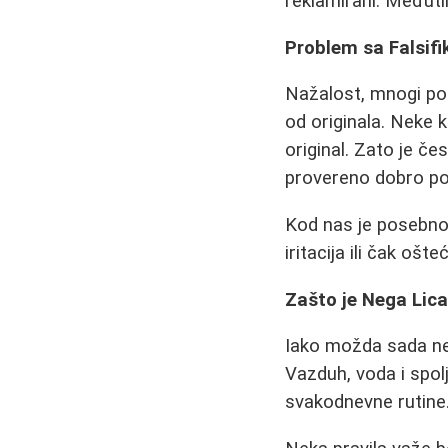
reklamirani. Međuti
Problem sa Falsifi
Nažalost, mnogi pozn
od originala. Neke 
original. Zato je č
provereno dobro po
Kod nas je posebno
iritacija ili čak ošt
Zašto je Nega Lic
Iako možda sada nem
Vazduh, voda i spol
svakodnevne rutine