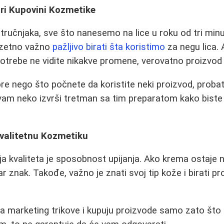
pri Kupovini Kozmetike
tručnjaka, sve što nanesemo na lice u roku od tri min
zuzetno važno
pažljivo birati šta koristimo
za negu lica. 
trebe ne vidite nikakve promene, verovatno proizvod n
pre nego što počnete da koristite neki proizvod, proba
a vam neko izvrši tretman sa tim preparatom kako biste 
valitetnu Kozmetiku
a kvaliteta je sposobnost upijanja. Ako krema ostaje na
bar znak. Takođe, važno je znati svoj tip kože i birati p
na marketing trikove i kupuju proizvode samo zato što s