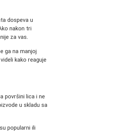
uta dospeva u
Ako nakon tri
ije za vas.
te ga na manjoj
videli kako reaguje
 površini lica i ne
roizvode u skladu sa
u popularni ili