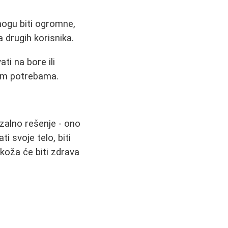
mogu biti ogromne,
a drugih korisnika.
i na bore ili
nim potrebama.
rzalno rešenje - ono
 svoje telo, biti
koža će biti zdrava