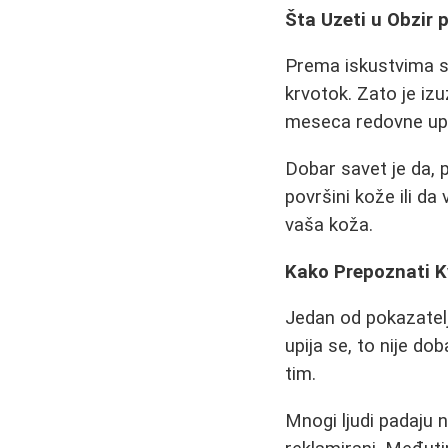
Šta Uzeti u Obzir 
Prema iskustvima s
krvotok. Zato je i
meseca redovne upo
Dobar savet je da, 
površini kože ili d
vaša koža.
Kako Prepoznati K
Jedan od pokazatelj
upija se, to nije do
tim.
Mnogi ljudi padaju 