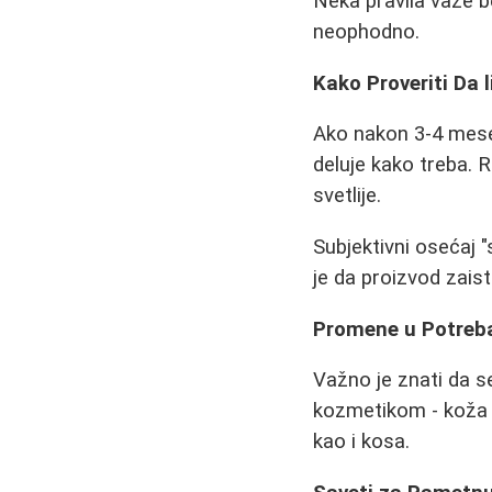
Neka pravila važe b
neophodno.
Kako Proveriti Da 
Ako nakon 3-4 mese
deluje kako treba. Re
svetlije.
Subjektivni osećaj 
je da proizvod zaist
Promene u Potre
Važno je znati da 
kozmetikom - koža je
kao i kosa.