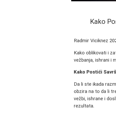
Kako Pos
Radmir Viciknez
20
Kako oblikovati i za
vežbanja, ishrani i m
Kako Postići Savrš
Da li ste ikada raz
obzira na to da li tr
vežbi, ishrane i dos
rezultata.