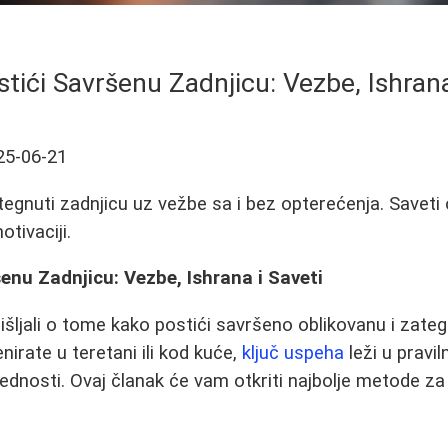
tići Savršenu Zadnjicu: Vezbe, Ishrana
25-06-21
tegnuti zadnjicu uz vežbe sa i bez opterećenja. Saveti o
otivaciji.
enu Zadnjicu: Vezbe, Ishrana i Saveti
mišljali o tome kako postići savršeno oblikovanu i zate
enirate u teretani ili kod kuće,
ključ uspeha
leži u pravil
lednosti. Ovaj članak će vam otkriti najbolje metode za