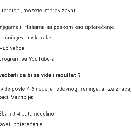
teretani, možete improvizovati:
njigama ili flašama sa peskom kao opterećenje
a čučnjeve i iskorake
p-up vežbe
ft program sa YouTube-a
ežbati da bi se videli rezultati?
 vide posle 4-6 nedelja redovnog treninga, ali za znača
eci. Važno je:
žbati 3-4 puta nedeljno
vati opterećenje