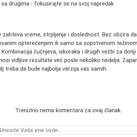
sa drugima - fokusirajte se na svoj napredak
e zahteva vreme, strpljenje i doslednost. Bez obzira da
vanim opterećenjem ili samo sa sopstvenom težinom, k
. Kombinacija čučnjeva, iskoraka i drugih vežbi za donji
nosi vidljive rezultate već posle nekoliko nedelja. Zapa
ilj treba da bude najbolja verzija vas samih.
Trenutno nema komentara za ovaj članak.