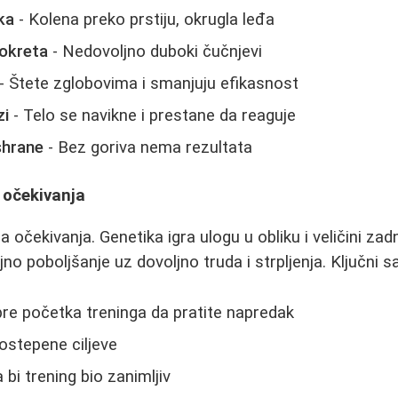
ka
- Kolena preko prstiju, okrugla leđa
okreta
- Nedovoljno duboki čučnjevi
- Štete zglobovima i smanjuju efikasnost
zi
- Telo se navikne i prestane da reaguje
shrane
- Bez goriva nema rezultata
a očekivanja
a očekivanja. Genetika igra ulogu u obliku i veličini zadn
o poboljšanje uz dovoljno truda i strpljenja. Ključni sa
pre početka treninga da pratite napredak
ostepene ciljeve
 bi trening bio zanimljiv