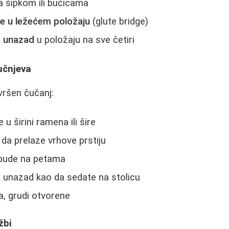
a šipkom ili bučicama
ce u ležećem položaju
(glute bridge)
e unazad
u položaju na sve četiri
učnjeva
vršen čučanj:
 u širini ramena ili šire
da prelaze vrhove prstiju
 bude na petama
e unazad kao da sedate na stolicu
a, grudi otvorene
žbi