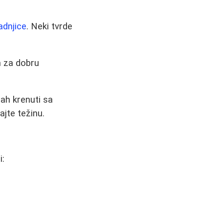
adnjice
. Neki tvrde
m za dobru
mah krenuti sa
jte težinu.
i: