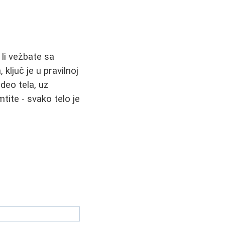
 li vežbate sa
ljuč je u pravilnoj
 deo tela, uz
mtite - svako telo je