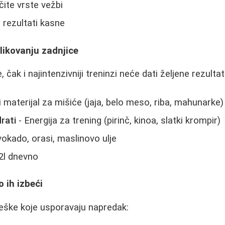
čite vrste vežbi
 rezultati kasne
likovanju zadnjice
 čak i najintenzivniji treninzi neće dati željene rezultat
i materijal za mišiće (jaja, belo meso, riba, mahunarke)
drati
- Energija za trening (pirinč, kinoa, slatki krompir)
okado, orasi, maslinovo ulje
2l dnevno
 ih izbeći
eške koje usporavaju napredak: