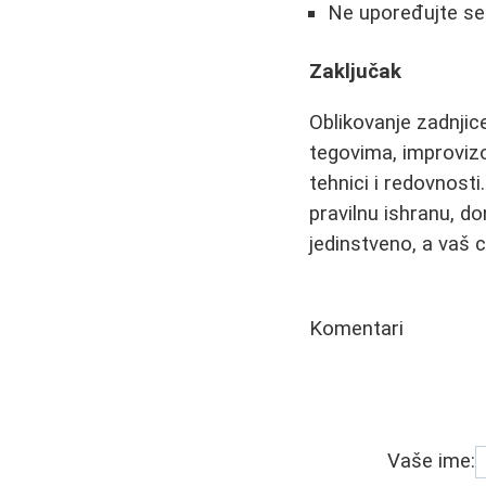
Ne upoređujte se 
Zaključak
Oblikovanje zadnjic
tegovima, improvizo
tehnici i redovnosti
pravilnu ishranu, do
jedinstveno, a vaš c
Komentari
Vaše ime: