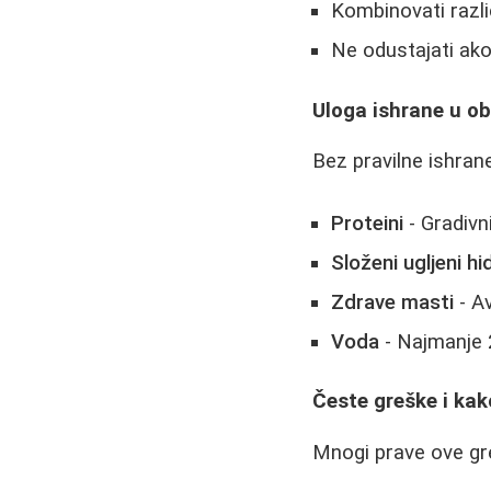
Kombinovati razli
Ne odustajati ako
Uloga ishrane u ob
Bez pravilne ishrane,
Proteini
- Gradivn
Složeni ugljeni hi
Zdrave masti
- Av
Voda
- Najmanje 
Česte greške i kako
Mnogi prave ove gr