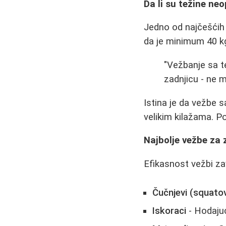
Da li su težine ne
Jedno od najčešćih p
da je minimum 40 kg
"Vežbanje sa t
zadnjicu - ne 
Istina je da vežbe 
velikim kilažama. P
Najbolje vežbe za 
Efikasnost vežbi zav
Čučnjevi (squatov
Iskoraci
- Hodaju