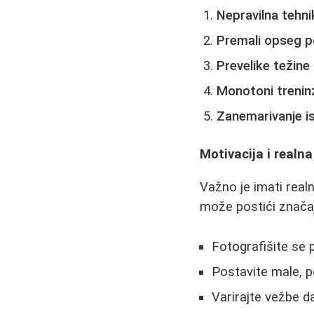
Nepravilna tehni
Premali opseg p
Prevelike težine
Monotoni trenin
Zanemarivanje i
Motivacija i realn
Važno je imati realn
može postići značajn
Fotografišite se 
Postavite male, p
Varirajte vežbe da