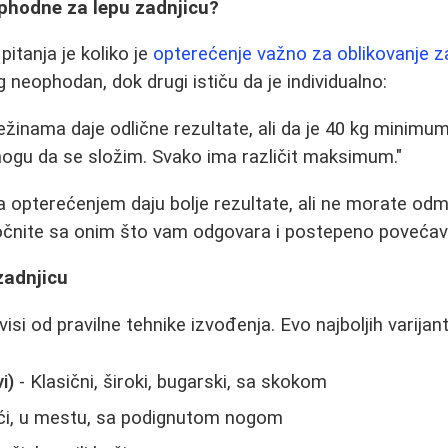
ophodne za lepu zadnjicu?
itanja je koliko je
opterećenje važno za oblikovanje
z
 neophodan, dok drugi ističu da je individualno:
ežinama daje odlične rezultate, ali da je 40 kg minimu
mogu da se složim. Svako ima različit maksimum."
sa opterećenjem daju bolje rezultate, ali ne morate od
očnite sa onim što vam odgovara i postepeno povećava
zadnjicu
isi od pravilne tehnike izvođenja. Evo najboljih varijant
i)
- Klasični, široki, bugarski, sa skokom
ći, u mestu, sa podignutom nogom