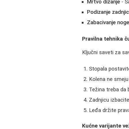
Mrtvo dizanje
- S
Podizanje zadnji
Zabacivanje nog
Pravilna tehnika č
Ključni saveti za sa
Stopala postavite
Kolena ne smeju 
Težina treba da
Zadnjicu izbacit
Leđa držite prav
Kućne varijante ve