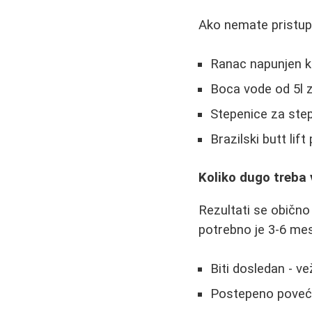
Ako nemate pristup 
Ranac napunjen k
Boca vode od 5l z
Stepenice za ste
Brazilski butt li
Koliko dugo treba v
Rezultati se obično
potrebno je 3-6 mes
Biti dosledan - ve
Postepeno poveća