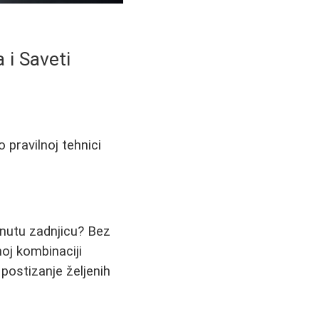
 i Saveti
 pravilnoj tehnici
gnutu zadnjicu? Bez
noj kombinaciji
 postizanje željenih