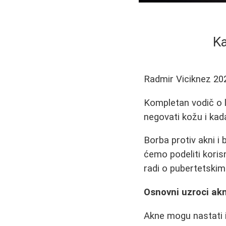
Ka
Radmir Viciknez
20
Kompletan vodič o le
negovati kožu i kada
Borba protiv akni i
ćemo podeliti koris
radi o pubertetski
Osnovni uzroci akn
Akne mogu nastati iz