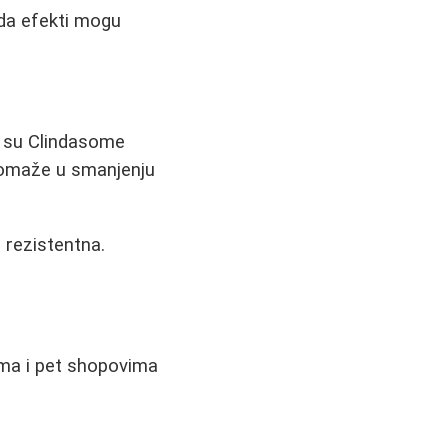
da efekti mogu
o su Clindasome
 pomaže u smanjenju
 rezistentna.
ama i pet shopovima