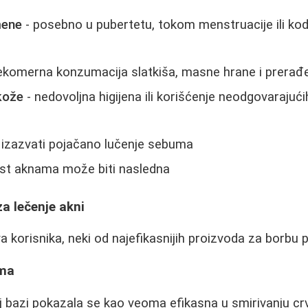
mene
- posebno u pubertetu, tokom menstruacije ili ko
ekomerna konzumacija slatkiša, masne hrane i prerađ
kože
- nedovoljna higijena ili korišćenje neodgovarajuć
 izazvati pojačano lučenje sebuma
st aknama može biti nasledna
za lečenje akni
 korisnika, neki od najefikasnijih proizvoda za borbu p
ema
j bazi pokazala se kao veoma efikasna u smirivanju crv