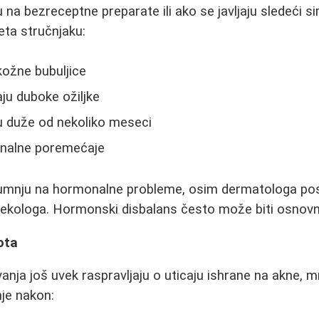
 na bezreceptne preparate ili ako se javljaju sledeći s
eta stručnjaku:
kožne bubuljice
aju duboke ožiljke
ju duže od nekoliko meseci
nalne poremećaje
mnju na hormonalne probleme, osim dermatologa pose
inekologa. Hormonski disbalans često može biti osnovni
ota
anja još uvek raspravljaju o uticaju ishrane na akne, m
je nakon: