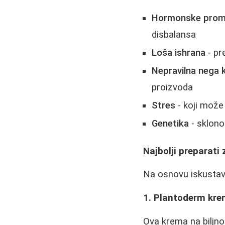
Hormonske pro
disbalansa
Loša ishrana
- pr
Nepravilna nega 
proizvoda
Stres
- koji može
Genetika
- sklono
Najbolji preparati 
Na osnovu iskustava
1. Plantoderm kr
Ova krema na biljno