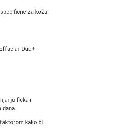
 specifične za kožu
 Effaclar Duo+
janju fleka i
o dana.
 faktorom kako bi