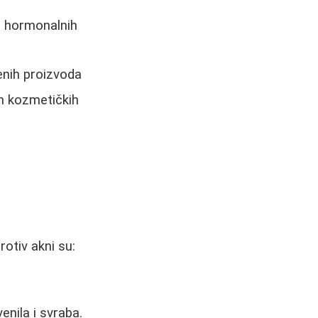
d hormonalnih
enih proizvoda
ih kozmetičkih
rotiv akni su:
enila i svraba.