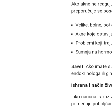
Ako akne ne reaguju
preporučuje se pos
Velike, bolne, pot
Akne koje ostavlj
Problemi koji tra
Sumnja na hormo
Savet:
Ako imate su
endokrinologa ili g
Ishrana i način živ
Iako naučna istraživ
primećuju poboljšan