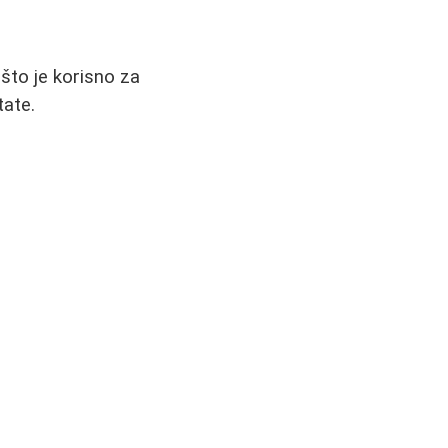
što je korisno za
tate.