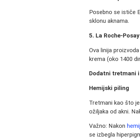
Posebno se ističe E
sklonu aknama.
5. La Roche-Posay 
Ova linija proizvod
krema (oko 1400 di
Dodatni tretmani i
Hemijski piling
Tretmani kao što je 
ožiljaka od akni. N
Važno: Nakon
hemij
se izbegla hiperpig