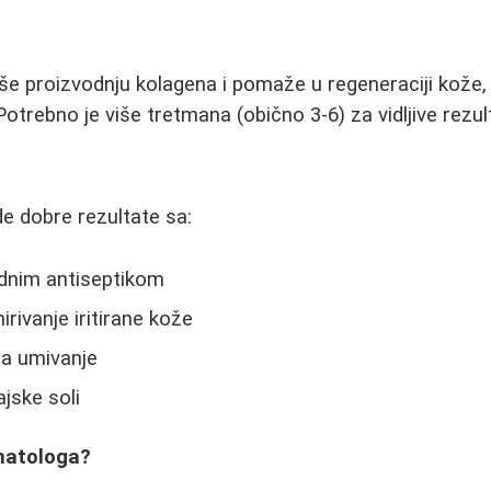
e proizvodnju kolagena i pomaže u regeneraciji kože, 
 Potrebno je više tretmana (obično 3-6) za vidljive rezul
de dobre rezultate sa:
dnim antiseptikom
rivanje iritirane kože
za umivanje
jske soli
matologa?