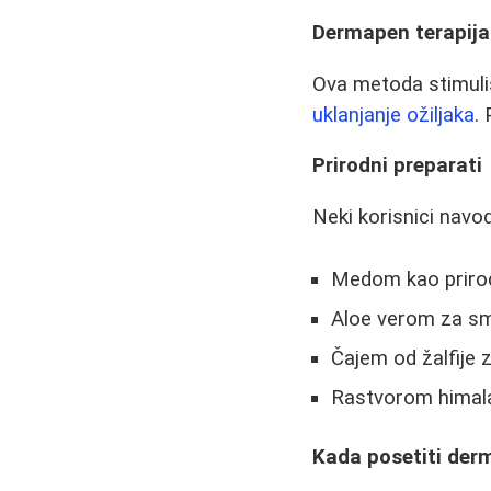
Dermapen terapija
Ova metoda stimuliš
uklanjanje ožiljaka
.
Prirodni preparati
Neki korisnici navo
Medom kao priro
Aloe verom za smi
Čajem od žalfije 
Rastvorom himala
Kada posetiti der