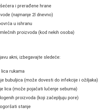
šećera i prerađene hrane
vode (najmanje 2l dnevno)
 povrća u ishranu
mlečnih proizvoda (kod nekih osoba)
javu akni, izbegavajte sledeće:
 lica rukama
nje bubuljica (može dovesti do infekcije i ožiljaka)
e lica (može pojačati lučenje sebuma)
genih proizvoda (koji začepljuju pore)
ogoršati stanje