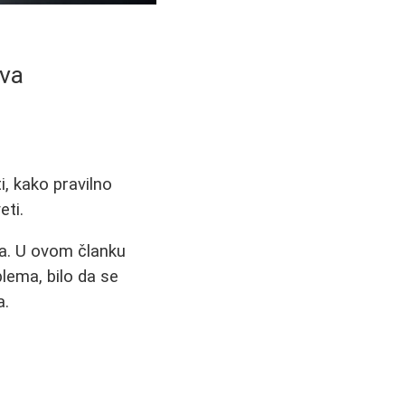
tva
i, kako pravilno
eti.
ta. U ovom članku
lema, bilo da se
a.