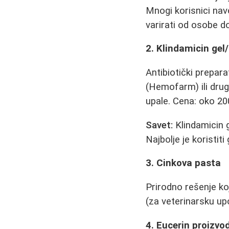
Mnogi korisnici na
varirati od osobe 
2. Klindamicin gel
Antibiotički prepa
(Hemofarm) ili drug
upale. Cena: oko 20
Savet:
Klindamicin g
Najbolje je koristi
3. Cinkova pasta
Prirodno rešenje k
(za veterinarsku up
4. Eucerin proizvod