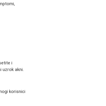
imptomi,
tite i
 uzrok akni.
nogi korisnici