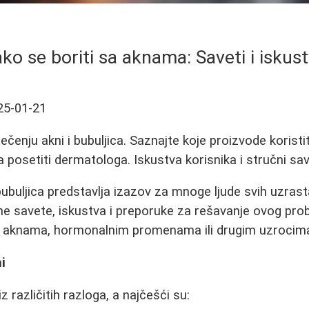
ko se boriti sa aknama: Saveti i iskus
25-01-21
čenju akni i bubuljica. Saznajte koje proizvode koristit
 posetiti dermatologa. Iskustva korisnika i stručni sav
 bubuljica predstavlja izazov za mnoge ljude svih uzras
ne savete, iskustva i preporuke za rešavanje ovog prob
m aknama, hormonalnim promenama ili drugim uzrocim
i
 različitih razloga, a najčešći su: