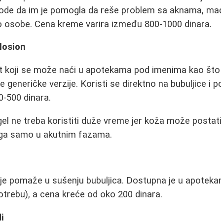
vode da im je pomogla da reše problem sa aknama, ma
do osobe. Cena kreme varira između 800-1000 dinara.
/losion
rat koji se može naći u apotekama pod imenima kao št
e generičke verzije. Koristi se direktno na bubuljice i
0-500 dinara.
el ne treba koristiti duže vreme jer koža može postati
ti ga samo u akutnim fazama.
oje pomaže u sušenju bubuljica. Dostupna je u apotek
otrebu), a cena kreće od oko 200 dinara.
i