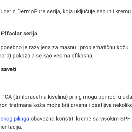
ucerin DermoPure serija, koja uključuje sapun i kremu
Effaclar serija
a posebno je razvijena za masnu i problematičnu kožu.
nara) pokazala se kao veoma efikasna.
 saveti
TCA (trihloracetna kiselina) piling mogu pomoći u uklan
akon tretmana koža može biti crvena i osetljiva nekolik
skog pilinga
obavezno koristiti kreme sa visokim SPF
mentacija.