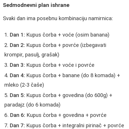
Sedmodnevni plan ishrane
Svaki dan ima posebnu kombinaciju namirnica:
Dan 1:
Kupus čorba + voće (osim banana)
Dan 2:
Kupus čorba + povrće (izbegavati
krompir, pasulj, grašak)
Dan 3:
Kupus čorba + voće i povrće
Dan 4:
Kupus čorba + banane (do 8 komada) +
mleko (2-3 čaše)
Dan 5:
Kupus čorba + govedina (do 600g) +
paradajz (do 6 komada)
Dan 6:
Kupus čorba + govedina + povrće
Dan 7:
Kupus čorba + integralni pirinač + povrće