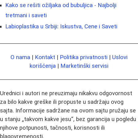
Kako se rešiti ožiljaka od bubuljica - Najbolji
tretmani i saveti
Labioplastika u Srbiji: Iskustva, Cene i Saveti
O nama
|
Kontakt
|
Politika privatnosti
|
Uslovi
korišćenja
|
Marketinški servisi
Urednici i autori ne preuzimaju nikakvu odgovornost
za bilo kakve greške ili propuste u sadržaju ovog
sajta. Informacije sadržane na ovom sajtu pružaju se
u stanju „takvom kakve jesu“, bez garancija u pogledu
njihove potpunosti, tačnosti, korisnosti ili
blagovremenosti.