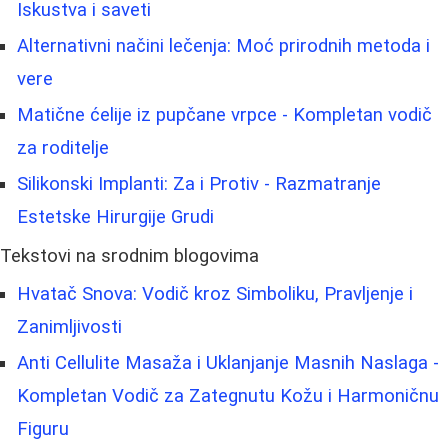
Iskustva i saveti
Alternativni načini lečenja: Moć prirodnih metoda i
vere
Matične ćelije iz pupčane vrpce - Kompletan vodič
za roditelje
Silikonski Implanti: Za i Protiv - Razmatranje
Estetske Hirurgije Grudi
Tekstovi na srodnim blogovima
Hvatač Snova: Vodič kroz Simboliku, Pravljenje i
Zanimljivosti
Anti Cellulite Masaža i Uklanjanje Masnih Naslaga -
Kompletan Vodič za Zategnutu Kožu i Harmoničnu
Figuru