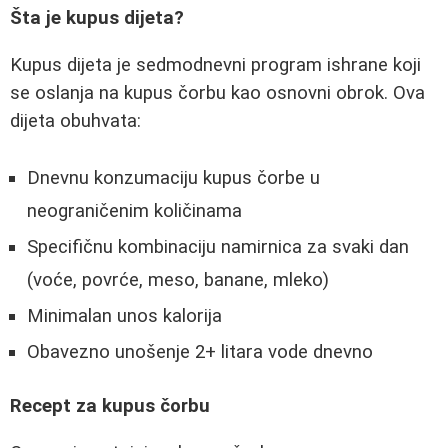
Šta je kupus dijeta?
Kupus dijeta je sedmodnevni program ishrane koji
se oslanja na kupus čorbu kao osnovni obrok. Ova
dijeta obuhvata:
Dnevnu konzumaciju kupus čorbe u
neograničenim količinama
Specifičnu kombinaciju namirnica za svaki dan
(voće, povrće, meso, banane, mleko)
Minimalan unos kalorija
Obavezno unošenje 2+ litara vode dnevno
Recept za kupus čorbu