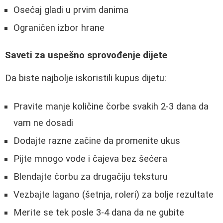
Osećaj gladi u prvim danima
Ograničen izbor hrane
Saveti za uspešno sprovođenje dijete
Da biste najbolje iskoristili kupus dijetu:
Pravite manje količine čorbe svakih 2-3 dana da
vam ne dosadi
Dodajte razne začine da promenite ukus
Pijte mnogo vode i čajeva bez šećera
Blendajte čorbu za drugačiju teksturu
Vezbajte lagano (šetnja, roleri) za bolje rezultate
Merite se tek posle 3-4 dana da ne gubite