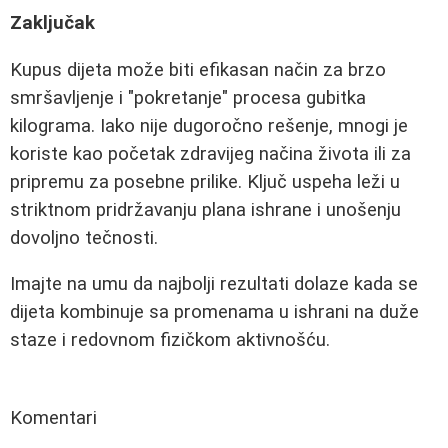
Zaključak
Kupus dijeta može biti efikasan način za brzo
smršavljenje i "pokretanje" procesa gubitka
kilograma. Iako nije dugoročno rešenje, mnogi je
koriste kao početak zdravijeg načina života ili za
pripremu za posebne prilike. Ključ uspeha leži u
striktnom pridržavanju plana ishrane i unošenju
dovoljno tečnosti.
Imajte na umu da najbolji rezultati dolaze kada se
dijeta kombinuje sa promenama u ishrani na duže
staze i redovnom fizičkom aktivnošću.
Komentari