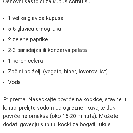
Osnovni sastojci za kupus čorbu su:
1 velika glavica kupusa
5-6 glavica crnog luka
2 zelene paprike
2-3 paradajza ili konzerva pelata
1 koren celera
Začini po želji (vegeta, biber, lovorov list)
Voda
Priprema: Naseckajte povrće na kockice, stavite u
lonac, prelijte vodom da ogrezne i kuvajte dok
povrće ne omekša (oko 15-20 minuta). Možete
dodati govedju supu u kocki za bogatiji ukus.