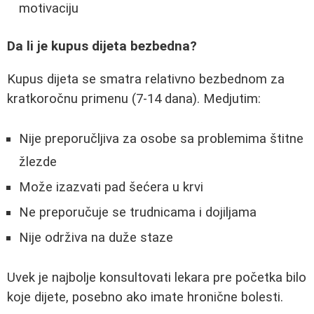
motivaciju
Da li je kupus dijeta bezbedna?
Kupus dijeta se smatra relativno bezbednom za
kratkoročnu primenu (7-14 dana). Medjutim:
Nije preporučljiva za osobe sa problemima štitne
žlezde
Može izazvati pad šećera u krvi
Ne preporučuje se trudnicama i dojiljama
Nije održiva na duže staze
Uvek je najbolje konsultovati lekara pre početka bilo
koje dijete, posebno ako imate hronične bolesti.