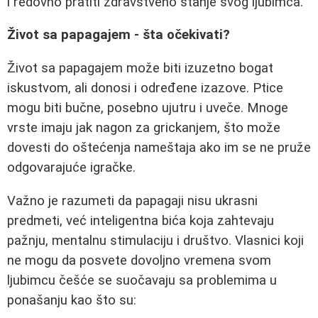
i redovno pratiti zdravstveno stanje svog ljubimca.
Život sa papagajem - šta očekivati?
Život sa papagajem može biti izuzetno bogat
iskustvom, ali donosi i određene izazove. Ptice
mogu biti bučne, posebno ujutru i uveče. Mnoge
vrste imaju jak nagon za grickanjem, što može
dovesti do oštećenja nameštaja ako im se ne pruže
odgovarajuće igračke.
Važno je razumeti da papagaji nisu ukrasni
predmeti, već inteligentna bića koja zahtevaju
pažnju, mentalnu stimulaciju i društvo. Vlasnici koji
ne mogu da posvete dovoljno vremena svom
ljubimcu češće se suočavaju sa problemima u
ponašanju kao što su: