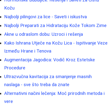
Hormonske Bubuljice: Rešenja i Saveti za Čistu
Kožu
Najbolji pilingovi za lice - Saveti i iskustva
Najbolji Preparati za Hidrataciju Kože Tokom Zime
Akne u odraslom dobu: Uzroci i rešenja
Kako Ishrana Utječe na Kožu Lica - Ispitivanje Veze
Između Hrane i Tenova
Augmentacija Jagodica: Vodič Kroz Estetske
Procedure
Ultrazvučna kavitacija za smanjenje masnih
naslaga - sve što treba da znate
Alternativni načini lečenja: Moć prirodnih metoda i
vere