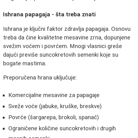
Ishrana papagaja - šta treba znati
Ishrana je ključni faktor zdravlja papagaja. Osnovu
treba da čine kvalitetne mesavine zrna, dopunjene
svežim voćem i povrćem. Mnogi vlasnici greše
dajući previše suncokretovih semenki koje su
bogate mastima.
Preporučena hrana uključuje:
Komercijalne mesavine za papagaje
Sveže voće (jabuke, kruške, breskve)
Povrće (šargarepa, brokoli, spanać)
Ograničene količine suncokretovih i drugih