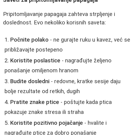
Saveti za pripitomljavanje papagaja
Pripitomljavanje papagaja zahteva strpljenje i
doslednost. Evo nekoliko korisnih saveta:
Počnite polako
- ne gurajte ruku u kavez, već se
približavajte postepeno
Koristite poslastice
- nagrađujte željeno
ponašanje omiljenom hranom
Budite dosledni
- redovne, kratke sesije daju
bolje rezultate od retkih, dugih
Pratite znake ptice
- poštujte kada ptica
pokazuje znake stresa ili straha
Koristite pozitivno pojačanje
- hvalite i
nagrađujte ptice za dobro ponašanje