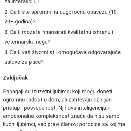
za interakciju?
Da li ste spremni na dugoročnu obavezu (10-
20+ godina)?
Da li možete finansirati kvalitetnu ishranu i
veterinarsku negu?
Da li vaš životni stil omogućava odgovarajuće
uslove za ptice?
Zaključak
Papagaji su izuzetni ljubimci koji mogu doneti
ogromnu radost u dom, ali zahtevaju ozbiljan
pristup i posvećenost. Njihova inteligencija i
emocionalna kompleksnost znače da nisu samo
kućni ljubimci, već pravi članovi porodice sa kojima