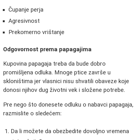
Čupanje perja
Agresivnost
Prekomerno vrištanje
Odgovornost prema papagajima
Kupovina papagaja treba da bude dobro
promišljena odluka. Mnoge ptice završe u
skloništima jer vlasnici nisu shvatili obaveze koje
donosi njihov dug životni vek i složene potrebe.
Pre nego što donesete odluku o nabavci papagaja,
razmislite o sledećem:
Da li možete da obezbedite dovoljno vremena