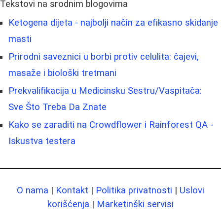
Tekstovi na srodnim blogovima
Ketogena dijeta - najbolji način za efikasno skidanje
masti
Prirodni saveznici u borbi protiv celulita: čajevi,
masaže i biološki tretmani
Prekvalifikacija u Medicinsku Sestru/Vaspitača:
Sve Što Treba Da Znate
Kako se zaraditi na Crowdflower i Rainforest QA -
Iskustva testera
O nama
|
Kontakt
|
Politika privatnosti
|
Uslovi
korišćenja
|
Marketinški servisi