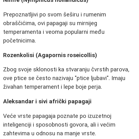
Nimfe (Nymphicus hollandicus)
Prepoznatljivi po svom šeširu i rumenim
obraščićima, ovi papagaji su mirnijeg
temperamenta i veoma popularni među
početnicima.
Rozenkolisi (Agapornis roseicollis)
Zbog svoje sklonosti ka stvaranju čvrstih parova,
ove ptice se često nazivaju "ptice ljubavi". Imaju
živahan temperament i lepe boje perja.
Aleksandar i sivi afrički papagaji
Veće vrste papagaja poznate po izuzetnoj
inteligenciji i sposobnosti govora, ali i većim
zahtevima u odnosu na manje vrste.