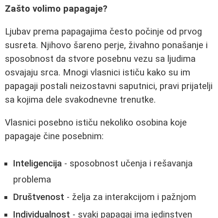
Zašto volimo papagaje?
Ljubav prema papagajima često počinje od prvog
susreta. Njihovo šareno perje, živahno ponašanje i
sposobnost da stvore posebnu vezu sa ljudima
osvajaju srca. Mnogi vlasnici ističu kako su im
papagaji postali neizostavni saputnici, pravi prijatelji
sa kojima dele svakodnevne trenutke.
Vlasnici posebno ističu nekoliko osobina koje
papagaje čine posebnim:
Inteligencija
- sposobnost učenja i rešavanja
problema
Društvenost
- želja za interakcijom i pažnjom
Individualnost
- svaki papagaj ima jedinstven