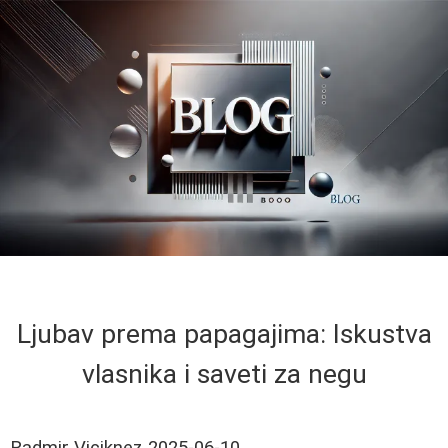
Ljubav prema papagajima: Iskustva
vlasnika i saveti za negu
Radmir Viciknez
2025-06-10