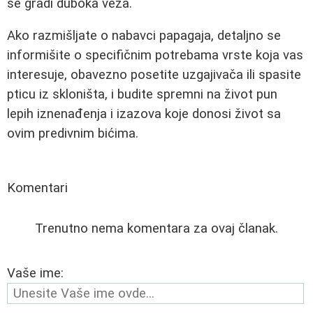
se gradi duboka veza.
Ako razmišljate o nabavci papagaja, detaljno se
informišite o specifičnim potrebama vrste koja vas
interesuje, obavezno posetite uzgajivača ili spasite
pticu iz skloništa, i budite spremni na život pun
lepih iznenađenja i izazova koje donosi život sa
ovim predivnim bićima.
Komentari
Trenutno nema komentara za ovaj članak.
Vaše ime: