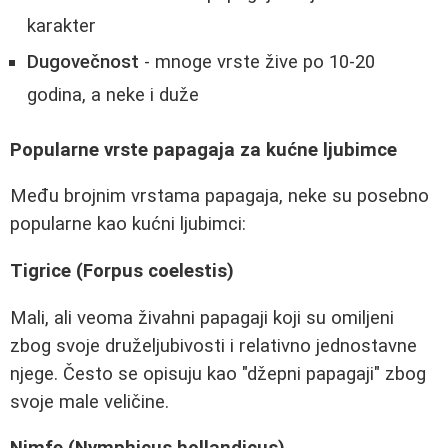
karakter
Dugovečnost
- mnoge vrste žive po 10-20
godina, a neke i duže
Popularne vrste papagaja za kućne ljubimce
Među brojnim vrstama papagaja, neke su posebno
popularne kao kućni ljubimci:
Tigrice (Forpus coelestis)
Mali, ali veoma živahni papagaji koji su omiljeni
zbog svoje druželjubivosti i relativno jednostavne
njege. Često se opisuju kao "džepni papagaji" zbog
svoje male veličine.