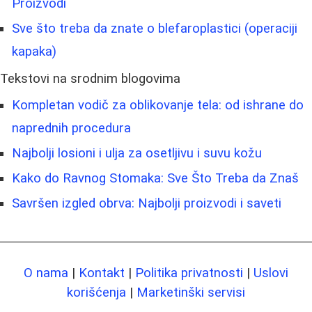
Proizvodi
Sve što treba da znate o blefaroplastici (operaciji
kapaka)
Tekstovi na srodnim blogovima
Kompletan vodič za oblikovanje tela: od ishrane do
naprednih procedura
Najbolji losioni i ulja za osetljivu i suvu kožu
Kako do Ravnog Stomaka: Sve Što Treba da Znaš
Savršen izgled obrva: Najbolji proizvodi i saveti
O nama
|
Kontakt
|
Politika privatnosti
|
Uslovi
korišćenja
|
Marketinški servisi