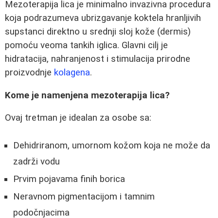
Mezoterapija lica je minimalno invazivna procedura
koja podrazumeva ubrizgavanje koktela hranljivih
supstanci direktno u srednji sloj kože (dermis)
pomoću veoma tankih iglica. Glavni cilj je
hidratacija, nahranjenost i stimulacija prirodne
proizvodnje
kolagena
.
Kome je namenjena mezoterapija lica?
Ovaj tretman je idealan za osobe sa:
Dehidriranom, umornom kožom koja ne može da
zadrži vodu
Prvim pojavama finih borica
Neravnom pigmentacijom i tamnim
podočnjacima