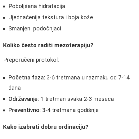
Poboljšana hidratacija
Ujednačenija tekstura i boja kože
Smanjeni podočnjaci
Koliko često raditi mezoterapiju?
Preporučeni protokol:
Početna faza:
3-6 tretmana u razmaku od 7-14
dana
Održavanje:
1 tretman svaka 2-3 meseca
Preventivno:
3-4 tretmana godišnje
Kako izabrati dobru ordinaciju?