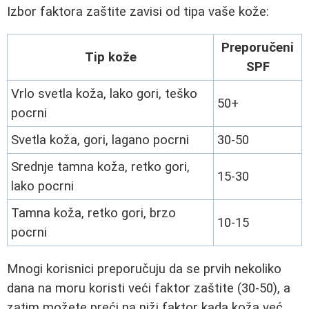
Izbor faktora zaštite zavisi od tipa vaše kože:
Preporučeni
Tip kože
SPF
Vrlo svetla koža, lako gori, teško
50+
pocrni
Svetla koža, gori, lagano pocrni
30-50
Srednje tamna koža, retko gori,
15-30
lako pocrni
Tamna koža, retko gori, brzo
10-15
pocrni
Mnogi korisnici preporučuju da se prvih nekoliko
dana na moru koristi veći faktor zaštite (30-50), a
zatim možete preći na niži faktor kada koža već