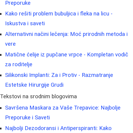
Preporuke
Kako rešiti problem bubuljica i fleka na licu -
Iskustva i saveti
Alternativni načini lečenja: Moć prirodnih metoda i
vere
Matične ćelije iz pupčane vrpce - Kompletan vodič
za roditelje
Silikonski Implanti: Za i Protiv - Razmatranje
Estetske Hirurgije Grudi
Tekstovi na srodnim blogovima
Savršena Maskara za Vaše Trepavice: Najbolje
Preporuke i Saveti
Najbolji Dezodoransi i Antiperspiranti: Kako