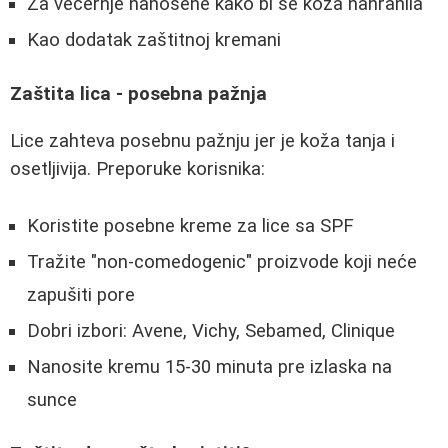
Za večernje nanosene kako bi se koža nahranila
Kao dodatak zaštitnoj kremani
Zaštita lica - posebna pažnja
Lice zahteva posebnu pažnju jer je koža tanja i
osetljivija. Preporuke korisnika:
Koristite posebne kreme za lice sa SPF
Tražite "non-comedogenic" proizvode koji neće
zapušiti pore
Dobri izbori: Avene, Vichy, Sebamed, Clinique
Nanosite kremu 15-30 minuta pre izlaska na
sunce