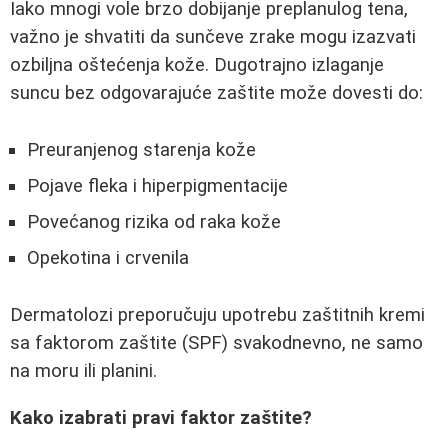
Iako mnogi vole brzo dobijanje preplanulog tena,
važno je shvatiti da sunčeve zrake mogu izazvati
ozbiljna oštećenja kože. Dugotrajno izlaganje
suncu bez odgovarajuće zaštite može dovesti do:
Preuranjenog starenja kože
Pojave fleka i hiperpigmentacije
Povećanog rizika od raka kože
Opekotina i crvenila
Dermatolozi preporučuju upotrebu zaštitnih kremi
sa faktorom zaštite (SPF) svakodnevno, ne samo
na moru ili planini.
Kako izabrati pravi faktor zaštite?