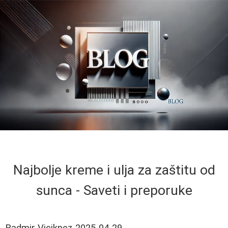
Najbolje kreme i ulja za zaštitu od
sunca - Saveti i preporuke
Radmir Viciknez
2025-04-29