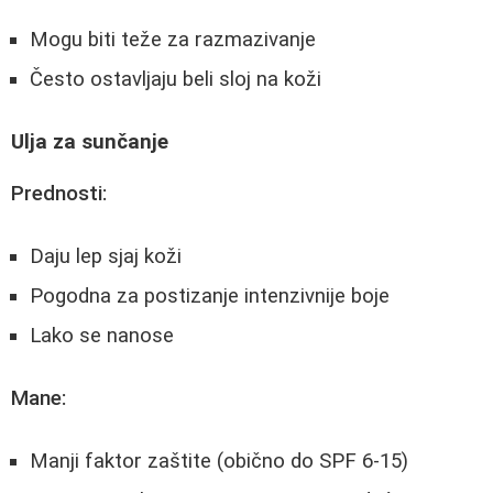
Mogu biti teže za razmazivanje
Često ostavljaju beli sloj na koži
Ulja za sunčanje
Prednosti:
Daju lep sjaj koži
Pogodna za postizanje intenzivnije boje
Lako se nanose
Mane:
Manji faktor zaštite (obično do SPF 6-15)