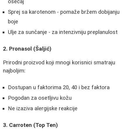
osećaj
Sprej sa karotenom - pomaže bržem dobijanju
boje
Ulje za sunčanje - za intenzivniju preplanulost
2. Pronasol (Šaljić)
Prirodni proizvod koji mnogi korisnici smatraju
najboljim:
Dostupan u faktorima 20, 40 i bez faktora
Pogodan za osetljivu kožu
Ne izaziva alergijske reakcije
3. Carroten (Top Ten)