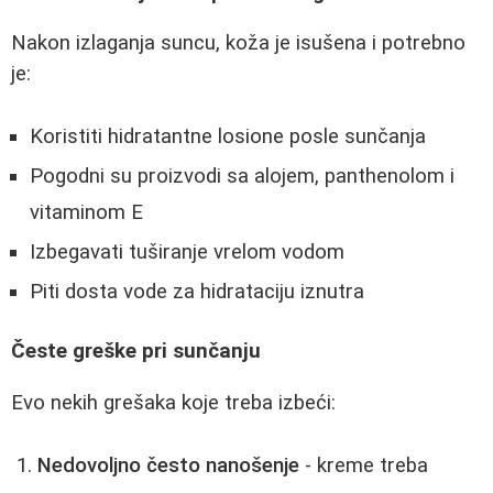
Nakon izlaganja suncu, koža je isušena i potrebno
je:
Koristiti hidratantne losione posle sunčanja
Pogodni su proizvodi sa alojem, panthenolom i
vitaminom E
Izbegavati tuširanje vrelom vodom
Piti dosta vode za hidrataciju iznutra
Česte greške pri sunčanju
Evo nekih grešaka koje treba izbeći:
Nedovoljno često nanošenje
- kreme treba