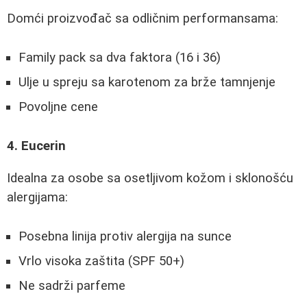
Domći proizvođač sa odličnim performansama:
Family pack sa dva faktora (16 i 36)
Ulje u spreju sa karotenom za brže tamnjenje
Povoljne cene
4. Eucerin
Idealna za osobe sa osetljivom kožom i sklonošću
alergijama:
Posebna linija protiv alergija na sunce
Vrlo visoka zaštita (SPF 50+)
Ne sadrži parfeme