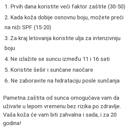
Prvih dana koristite veći faktor zaštite (30-50)
Kada koža dobije osnovnu boju, možete preći
na niži SPF (15-20)
Za kraj letovanja koristite ulja za intenzivniju
boju
Ne izlažite se suncu između 11 i 16 sati
Koristite šešir i sunčane naočare
Ne zaboravite na hidrataciju posle sunčanja
Pametna zaštita od sunca omogućava vam da
uživate u lepom vremenu bez rizika po zdravlje.
Vaša koža će vam biti zahvalna i sada, i za 20
godina!