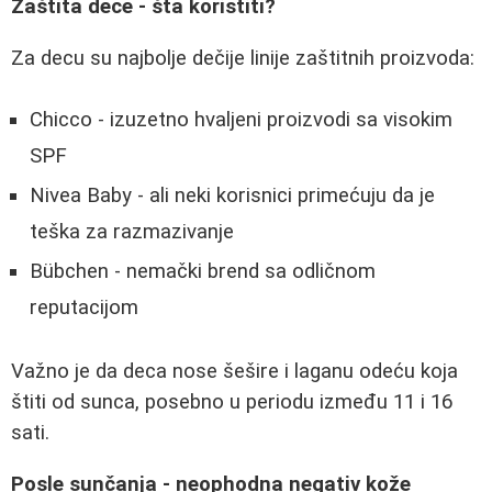
Zaštita dece - šta koristiti?
Za decu su najbolje dečije linije zaštitnih proizvoda:
Chicco - izuzetno hvaljeni proizvodi sa visokim
SPF
Nivea Baby - ali neki korisnici primećuju da je
teška za razmazivanje
Bübchen - nemački brend sa odličnom
reputacijom
Važno je da deca nose šešire i laganu odeću koja
štiti od sunca, posebno u periodu između 11 i 16
sati.
Posle sunčanja - neophodna negativ kože