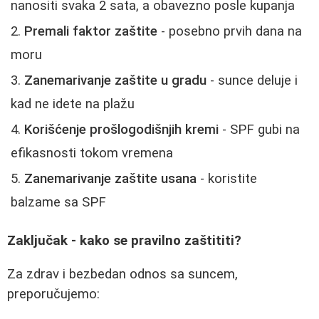
nanositi svaka 2 sata, a obavezno posle kupanja
Premali faktor zaštite
- posebno prvih dana na
moru
Zanemarivanje zaštite u gradu
- sunce deluje i
kad ne idete na plažu
Korišćenje prošlogodišnjih kremi
- SPF gubi na
efikasnosti tokom vremena
Zanemarivanje zaštite usana
- koristite
balzame sa SPF
Zaključak - kako se pravilno zaštititi?
Za zdrav i bezbedan odnos sa suncem,
preporučujemo: