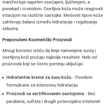
manifestuje napetim osećajem, ljuštenjem, a
ponekad i crvenilom. Osetljiva koža može reagovati
iritacijom na različite sastojke. Mešoviti tipovi kože
zahtevaju balans između hidratacije i regulisanja
sebuma.
Preporučeni Kozmetički Proizvodi
Mnogi korisnici ističu da linije namenjene suvoj i
osetljivoj koži pružaju najbolje rezultate. Neki od
proizvoda koji se često pominju uključuju:
Hidratantne kreme za suvu kožu
- Posebno
formulirane za intenzivnu hidrataciju.
Proizvodi sa sertifikovanim sastojcima
- Bez
parabena, sulfata i drugih potencijalno iritativnih