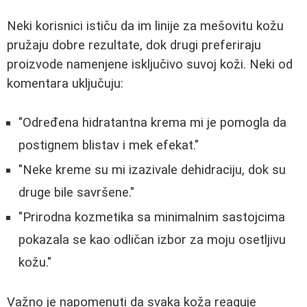
Neki korisnici ističu da im linije za mešovitu kožu
pružaju dobre rezultate, dok drugi preferiraju
proizvode namenjene isključivo suvoj koži. Neki od
komentara uključuju:
"Određena hidratantna krema mi je pomogla da
postignem blistav i mek efekat."
"Neke kreme su mi izazivale dehidraciju, dok su
druge bile savršene."
"Prirodna kozmetika sa minimalnim sastojcima
pokazala se kao odličan izbor za moju osetljivu
kožu."
Važno je napomenuti da svaka koža reaguje