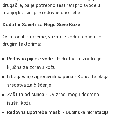
drugačije, pa je potrebno testirati proizvode u
manjoj količini pre redovne upotrebe.
Dodatni Saveti za Negu Suve Kože
Osim odabira kreme, važno je voditi računa i o
drugim faktorima:
Redovno pijenje vode
- Hidratacija iznutra je
ključna za zdravu kožu.
Izbegavanje agresivnih sapuna
- Koristite blaga
sredstva za čišćenje.
Zaštita od sunca
- UV zraci mogu dodatno
isušiti kožu.
Redovna upotreba maski
- Dubinska hidratacija