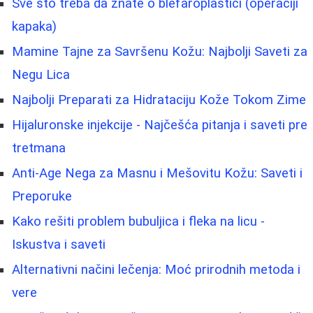
Sve što treba da znate o blefaroplastici (operaciji
kapaka)
Mamine Tajne za Savršenu Kožu: Najbolji Saveti za
Negu Lica
Najbolji Preparati za Hidrataciju Kože Tokom Zime
Hijaluronske injekcije - Najčešća pitanja i saveti pre
tretmana
Anti-Age Nega za Masnu i Mešovitu Kožu: Saveti i
Preporuke
Kako rešiti problem bubuljica i fleka na licu -
Iskustva i saveti
Alternativni načini lečenja: Moć prirodnih metoda i
vere