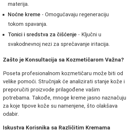
materija.
Noćne kreme
- Omogućavaju regeneraciju
tokom spavanja.
Tonici i sredstva za čišćenje
- Ključni u
svakodnevnoj nezi za sprečavanje iritacija.
Zašto je Konsultacija sa Kozmetičarom Važna?
Poseta profesionalnom kozmetičaru može biti od
velike pomoći. Stručnjak će analizirati stanje kože i
preporučiti proizvode prilagođene vašim
potrebama. Takođe, mnoge kreme jasno naznačuju
za koje tipove kože su namenjene, što olakšava
odabir.
Iskustva Korisnika sa Različitim Kremama