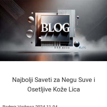
Najbolji Saveti za Negu Suve i
Osetljive Kože Lica
Radmir Viciknez
2024-11-04