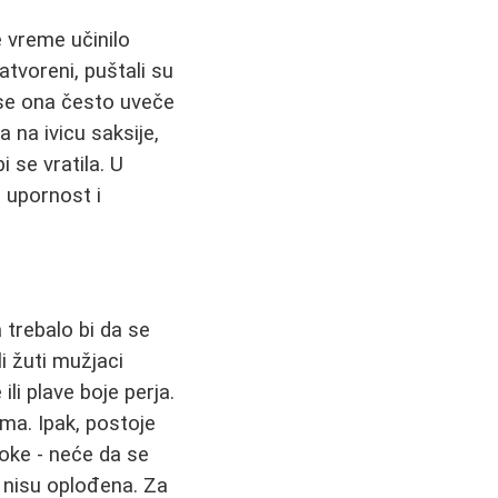
e vreme učinilo
tvoreni, puštali su
 se ona često uveče
a na ivicu saksije,
i se vratila. U
 upornost i
a trebalo bi da se
li žuti mužjaci
li plave boje perja.
ma. Ipak, postoje
koke - neće da se
r nisu oplođena. Za