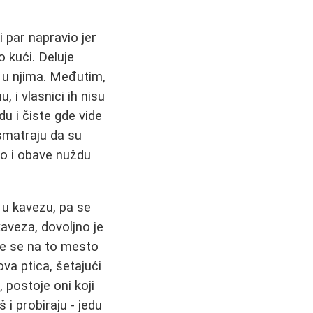
i par napravio jer
 kući. Deluje
 u njima. Međutim,
, i vlasnici ih nisu
du i čiste gde vide
 smatraju da su
ko i obave nuždu
 u kavezu, pa se
kaveza, dovoljno je
ate se na to mesto
ova ptica, šetajući
 postoje oni koji
 i probiraju - jedu