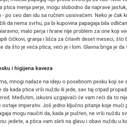
a ptica menja perje, mogu slobodno da naprave jastuk,
ju - po ceo dan idu sa ručnim usisivačem. Neko je čak k
ožili da nema svrhu, pa bi kupovina papagaja bila odliča
 Naravno, malo perja i hrane nije problem za one koji v
pili čičkovi, granja i lišća za čitavih deset meseci, što 
 je da što je veća ptica, veći je i lom. Glavna briga je d
sku i higijena kaveza
ima, mnogi nailaze na ideju o posebnom pesku koji se s
 da kada ptica vrši nuždu ili jede, sav taj otpad propad
red. Međutim, iskusni uzgajivači će vam reći da to nij
 ostaje imperativ. Još jedno ključno pitanje koje muči 
pagaja mogu naučiti da, kada je pušten, ne vrši nuždu s
: jedete, a ptica vam sleti na glavu i obavi nuždu u ka