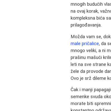
mnogih budućih vlas
na ovaj korak, važno
kompleksna bića sa 
prilagođavanja.
Možda vam se, dok s
male pričalice
, da s
mnogo veliki, a ni m
prašinu mašući krili
leti na sve strane 
žele da provode dan
Ovo je srž dileme k
Čak i manji papagaj
semenke svuda oko s
morate biti spremni,
konstantno održavanj