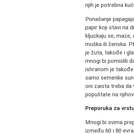
njih je potrebna ku
Ponašanje papagaja 
papir koji stavi na 
kljuckaju se, maze, 
muška ili ženska. Pt
je žuta, takođe i gl
mnogi bi pomislili d
ishranom je takođe 
samo semenke suncok
oni zaista treba da
popuštate na njihove
Preporuka za vrstu
Mnogi bi svima prep
između 60 i 80 evra.