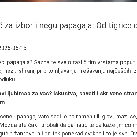
 za izbor i negu papagaja: Od tigrice
2026-05-16
ci papagaja? Saznajte sve o različitim vrstama poput ni
j nezi, ishrani, pripitomljavanju i rešavanju najčešćih 
dluku.
avi ljubimac za vas? Iskustva, saveti i skrivene stra
em
scene - papagaj vam sedi io na ramenu ili glavi, mazi se, 
 Možda ste čak i probali da ga naučite da kaže „mico mi
ćih žanrova, ali on tek ponekad cvrkne i to je sve. Ova