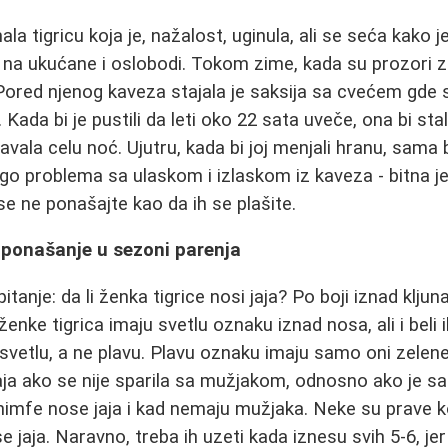
ala tigricu koja je, nažalost, uginula, ali se seća kako j
 na ukućane i oslobodi. Tokom zime, kada su prozori za
. Pored njenog kaveza stajala je saksija sa cvećem gde
 Kada bi je pustili da leti oko 22 sata uveče, ona bi stal
pavala celu noć. Ujutru, kada bi joj menjali hranu, sama b
go problema sa ulaskom i izlaskom iz kaveza - bitna je
o se ne ponašajte kao da ih se plašite.
i ponašanje u sezoni parenja
itanje: da li ženka tigrice nosi jaja? Po boji iznad kljun
ženke tigrica imaju svetlu oznaku iznad nosa, ali i beli i
vetlu, a ne plavu. Plavu oznaku imaju samo oni zelene i
aja ako se nije sparila sa mužjakom, odnosno ako je sa
 nimfe nose jaja i kad nemaju mužjaka. Neke su prave 
 jaja. Naravno, treba ih uzeti kada iznesu svih 5-6, je