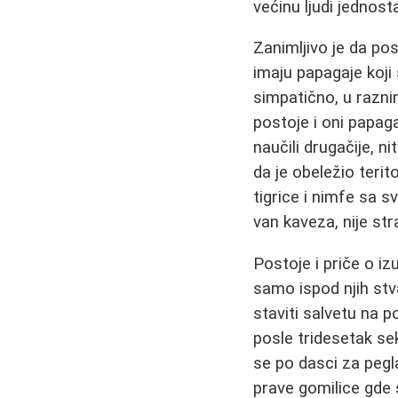
većinu ljudi jednost
Zanimljivo je da pos
imaju papagaje koji
simpatično, u razni
postoje i oni papaga
naučili drugačije, n
da je obeležio terit
tigrice i nimfe sa 
van kaveza, nije str
Postoje i priče o i
samo ispod njih stv
staviti salvetu na p
posle tridesetak sek
se po dasci za pegla
prave gomilice gde s