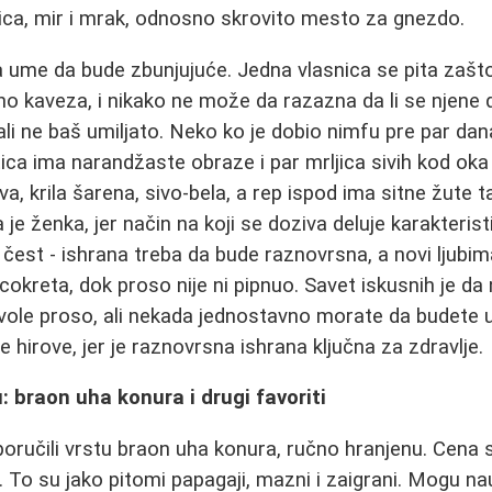
ćica, mir i mrak, odnosno skrovito mesto za gnezdo.
ume da bude zbunjujuće. Jedna vlasnica se pita zašto 
dno kaveza, i nikako ne može da razazna da li se njene dv
ali ne baš umiljato. Neko ko je dobio nimfu pre par dana
ica ima narandžaste obraze i par mrljica sivih kod oka 
ava, krila šarena, sivo-bela, a rep ispod ima sitne žute 
a je ženka, jer način na koji se doziva deluje karakteri
čest - ishrana treba da bude raznovrsna, a novi ljubi
reta, dok proso nije ni pipnuo. Savet iskusnih je da n
 vole proso, ali nekada jednostavno morate da budete u
 hirove, jer je raznovrsna ishrana ključna za zdravlje.
: braon uha konura i drugi favoriti
oručili vrstu braon uha konura, ručno hranjenu. Cena 
 To su jako pitomi papagaji, mazni i zaigrani. Mogu nauč