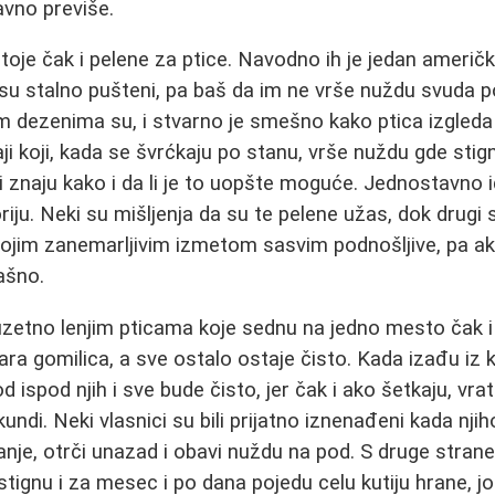
avno previše.
toje čak i pelene za ptice. Navodno ih je jedan američk
 su stalno pušteni, pa baš da im ne vrše nuždu svuda po
m dezenima su, i stvarno je smešno kako ptica izgleda
ji koji, kada se švrćkaju po stanu, vrše nuždu gde stignu
iti znaju kako i da li je to uopšte moguće. Jednostavno i
oriju. Neki su mišljenja da su te pelene užas, dok drugi
svojim zanemarljivim izmetom sasvim podnošljive, pa a
ašno.
zuzetno lenjim pticama koje sednu na jedno mesto čak i
ara gomilica, a sve ostalo ostaje čisto. Kada izađu iz 
od ispod njih i sve bude čisto, jer čak i ako šetkaju, vr
undi. Neki vlasnici su bili prijatno iznenađeni kada njih
nje, otrči unazad i obavi nuždu na pod. S druge strane,
tignu i za mesec i po dana pojedu celu kutiju hrane, još