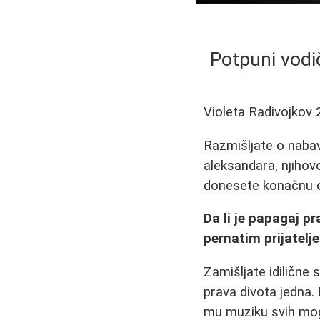
Potpuni vodič
Violeta Radivojkov
Razmišljate o nabav
aleksandara, njihovo
donesete konačnu o
Da li je papagaj pr
pernatim prijatelj
Zamišljate idilične 
prava divota jedna.
mu muziku svih mogu