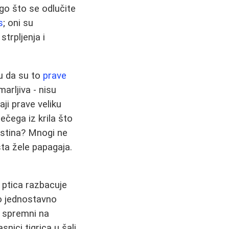
go što se odlučite
s
; oni su
trpljenja i
žu da su to
prave
marljiva - nisu
ji prave veliku
ečega iz krila što
 istina? Mnogi ne
sta žele papagaja.
a ptica razbacuje
to jednostavno
e spremni na
nici tigrica u šali