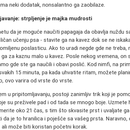
ima neki dodatak, nonsalantno ga zaobilaze.
ljavanje: strpljenje je majka mudrosti
netu da je moguće naučiti papagaja da obavlja nuždu 
sličan učenju psa - stavite ga na kavez dok se ne iskak
 omiljenu poslasticu. Ako to uradi negde gde ne treba, 
te ga za kaznu malo u kavez. Posle nekog vremena, on s
mo gde ste ga naučili i obavi poslić. Kod nimfi, na pri
 svakih 15 minuta, pa kada uhvatite ritam, možete planir
, ovo varira od vrste do vrste.
m u pripitomljavanju, postoji zanimljiv trik koji je po
koje su preživele pad i od tada se mnogo boje. Uzmete 
merite oko 21 čas, s tim što skvasite prst i uvaljate g
i da je to hranilica i poješće sa vašeg prsta. Naravno, 
ali može biti koristan početni korak.