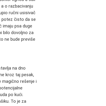
 a o razbacivanju
upio ručni usisivač
n potez čisto da se
eć imaju psa duge
bi bilo dovoljno za
a to ne bude previše
tavlja na dno
ne kroz taj pesak,
e magično rešenje i
potencijalne
vuda po kući.
šiku. To je za