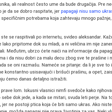
nika, ali realnost često ume da bude drugačija. Pre ne
 je da se dobro raspitate, jer
papagaji nisu samo ukra
specifičnim potrebama koja zahtevaju mnogo pažnje, s
te se raspitivali po internetu, svideo aleksandar. Ka
e lako pripitome dok su mladi, a ni veličina im nije zane
ali. Međutim, ubrzo ćete naići na informacije da papaga
ma i da nisu dobri za malu decu zbog sve te prašine i n
kada se oni razmašu. Nameće se pitanje: da li je sve to
e konstantno usisavajući i brišući prašinu, a opet, zai
oju ćemo danas detaljno istražiti.
i prave lom. Iskusni vlasnici nimfi svedoče kako njihov
ebe dok jede, a kada se mitari, svuda leti perje. Na 
 jer ne postoji ptica koja će biti samo ukras. Ako nist
e, možda papagaj nije prava životinja za vas. Neki vlas