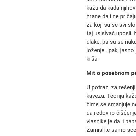
kažu da kada njihov
hrane da i ne priča
za koji su se svi sl
taj usisivač uposli.
dlake, pa su se naku
loženje. Ipak, jasno
krša.
Mit o posebnom pe
U potrazi za rešenj
kaveza. Teorija kaže
čime se smanjuje ne
da redovno čišćenje
vlasnike je da li pa
Zamislite samo scenu