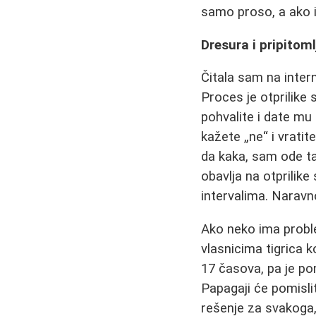
samo proso, a ako 
Dresura i pripitom
Čitala sam na inter
Proces je otprilike 
pohvalite i date mu
kažete „ne“ i vrati
da kaka, sam ode ta
obavlja na otprilike
intervalima. Naravno
Ako neko ima proble
vlasnicima tigrica 
17 časova, pa je po
Papagaji će pomislit
rešenje za svakoga, 