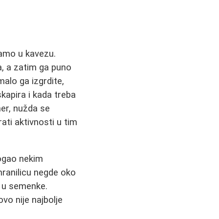
samo u kavezu.
a, a zatim ga puno
malo ga izgrdite,
kapira i kada treba
mer, nužda se
ati aktivnosti u tim
mogao nekim
hranilicu negde oko
a u semenke.
ovo nije najbolje