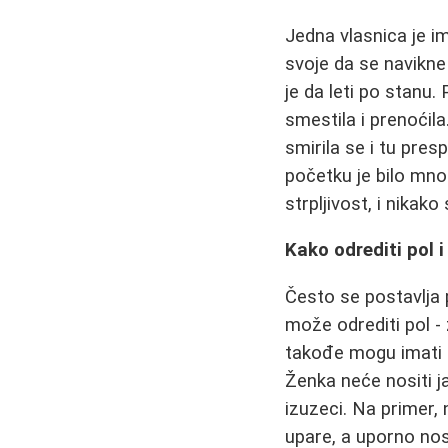
Jedna vlasnica je im
svoje da se navikne
je da leti po stanu
smestila i prenoćila.
smirila se i tu pres
početku je bilo mno
strpljivost, i nikak
Kako odrediti pol 
Često se postavlja p
može odrediti pol - 
takođe mogu imati s
Ženka neće nositi j
izuzeci. Na primer,
upare, a uporno nose