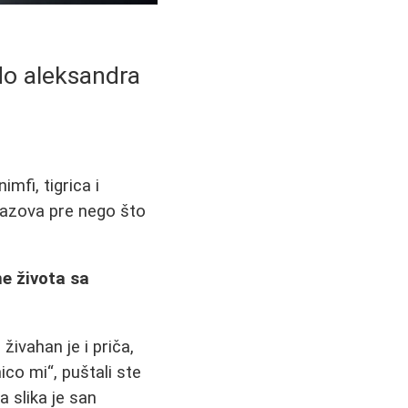
 do aleksandra
mfi, tigrica i
izazova pre nego što
ne života sa
živahan je i priča,
co mi“, puštali ste
 slika je san