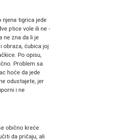
njena tigrica jede
e ptice vole ili ne -
 ne zna da li je
i obraza, ćubica joj
tačkice. Po opisu,
stično. Problem sa
mac hoće da jede
e odustajete, jer
porni i ne
se obično kreće
iti da pričaju, ali