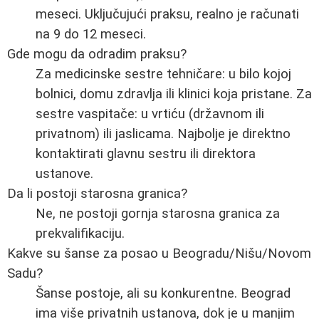
meseci. Uključujući praksu, realno je računati
na 9 do 12 meseci.
Gde mogu da odradim praksu?
Za medicinske sestre tehničare: u bilo kojoj
bolnici, domu zdravlja ili klinici koja pristane. Za
sestre vaspitače: u vrtiću (državnom ili
privatnom) ili jaslicama. Najbolje je direktno
kontaktirati glavnu sestru ili direktora
ustanove.
Da li postoji starosna granica?
Ne, ne postoji gornja starosna granica za
prekvalifikaciju.
Kakve su šanse za posao u Beogradu/Nišu/Novom
Sadu?
Šanse postoje, ali su konkurentne. Beograd
ima više privatnih ustanova, dok je u manjim