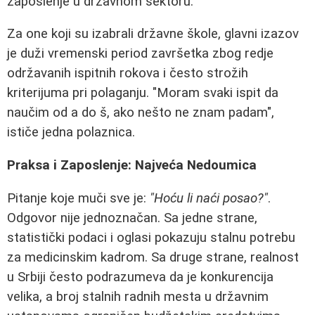
zaposlenje u državnom sektoru.
Za one koji su izabrali državne škole, glavni izazov
je duži vremenski period završetka zbog redje
održavanih ispitnih rokova i često strožih
kriterijuma pri polaganju. "Moram svaki ispit da
naučim od a do š, ako nešto ne znam padam",
ističe jedna polaznica.
Praksa i Zaposlenje: Najveća Nedoumica
Pitanje koje muči sve je:
"Hoću li naći posao?"
.
Odgovor nije jednoznačan. Sa jedne strane,
statistički podaci i oglasi pokazuju stalnu potrebu
za medicinskim kadrom. Sa druge strane, realnost
u Srbiji često podrazumeva da je konkurencija
velika, a broj stalnih radnih mesta u državnim