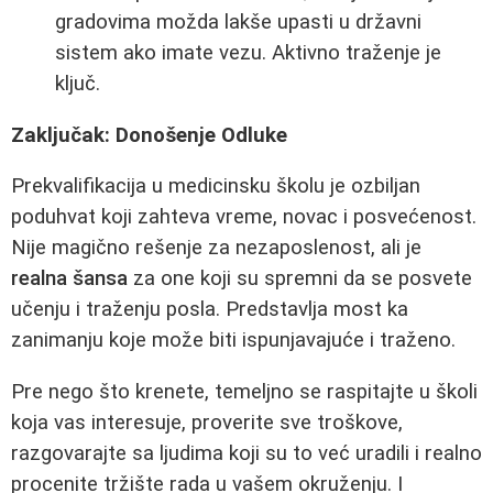
gradovima možda lakše upasti u državni
sistem ako imate vezu. Aktivno traženje je
ključ.
Zaključak: Donošenje Odluke
Prekvalifikacija u medicinsku školu je ozbiljan
poduhvat koji zahteva vreme, novac i posvećenost.
Nije magično rešenje za nezaposlenost, ali je
realna šansa
za one koji su spremni da se posvete
učenju i traženju posla. Predstavlja most ka
zanimanju koje može biti ispunjavajuće i traženo.
Pre nego što krenete, temeljno se raspitajte u školi
koja vas interesuje, proverite sve troškove,
razgovarajte sa ljudima koji su to već uradili i realno
procenite tržište rada u vašem okruženju. I