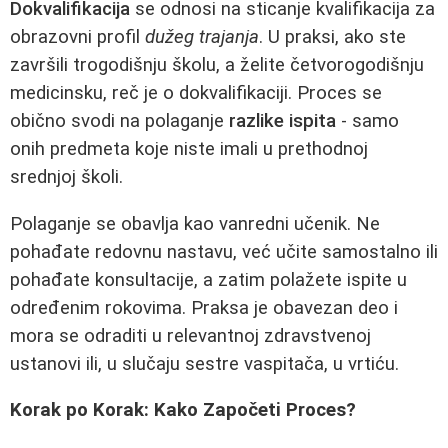
Dokvalifikacija
se odnosi na sticanje kvalifikacija za
obrazovni profil
dužeg trajanja
. U praksi, ako ste
završili trogodišnju školu, a želite četvorogodišnju
medicinsku, reč je o dokvalifikaciji. Proces se
obično svodi na polaganje
razlike ispita
- samo
onih predmeta koje niste imali u prethodnoj
srednjoj školi.
Polaganje se obavlja kao vanredni učenik. Ne
pohađate redovnu nastavu, već učite samostalno ili
pohađate konsultacije, a zatim polažete ispite u
određenim rokovima. Praksa je obavezan deo i
mora se odraditi u relevantnoj zdravstvenoj
ustanovi ili, u slučaju sestre vaspitača, u vrtiću.
Korak po Korak: Kako Započeti Proces?