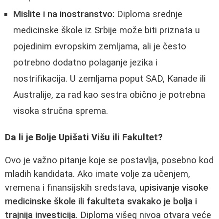
Mislite i na inostranstvo:
Diploma srednje
medicinske škole iz Srbije može biti priznata u
pojedinim evropskim zemljama, ali je često
potrebno dodatno polaganje jezika i
nostrifikacija. U zemljama poput SAD, Kanade ili
Australije, za rad kao sestra obično je potrebna
visoka stručna sprema.
Da li je Bolje Upišati Višu ili Fakultet?
Ovo je važno pitanje koje se postavlja, posebno kod
mladih kandidata. Ako imate volje za učenjem,
vremena i finansijskih sredstava,
upisivanje visoke
medicinske škole ili fakulteta svakako je bolja i
trajnija investicija
. Diploma višeg nivoa otvara veće