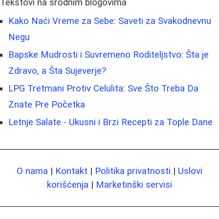
Tekstovi na srodnim blogovima
Kako Naći Vreme za Sebe: Saveti za Svakodnevnu
Negu
Bapske Mudrosti i Suvremeno Roditeljstvo: Šta je
Zdravo, a Šta Sujeverje?
LPG Tretmani Protiv Celulita: Sve Što Treba Da
Znate Pre Početka
Letnje Salate - Ukusni i Brzi Recepti za Tople Dane
O nama
|
Kontakt
|
Politika privatnosti
|
Uslovi
korišćenja
|
Marketinški servisi