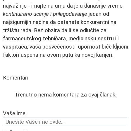
najvažnije - imajte na umu da je u današnje vreme
kontinuirano učenje i prilagodavanje
jedan od
najsigurnijih načina da ostanete konkurentni na
tržištu rada. Bez obzira da li se odlučite za
farmaceutskog tehničara
,
medicinsku sestru
ili
vaspitača
, vaša posvećenost i upornost biće kĺjučni
faktori uspeha na ovom putu ka novoj karijeri.
Komentari
Trenutno nema komentara za ovaj članak.
Vaše ime: