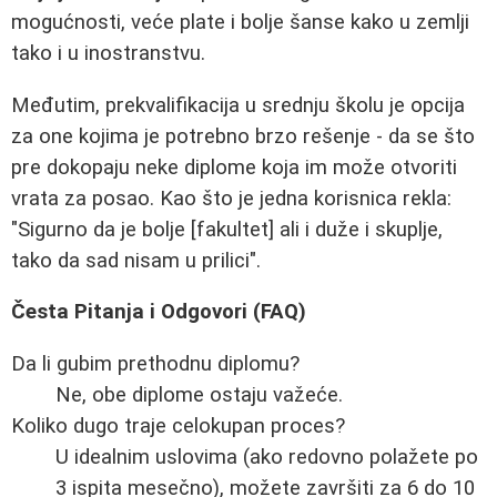
mogućnosti, veće plate i bolje šanse kako u zemlji
tako i u inostranstvu.
Međutim, prekvalifikacija u srednju školu je opcija
za one kojima je potrebno brzo rešenje - da se što
pre dokopaju neke diplome koja im može otvoriti
vrata za posao. Kao što je jedna korisnica rekla:
"Sigurno da je bolje [fakultet] ali i duže i skuplje,
tako da sad nisam u prilici".
Česta Pitanja i Odgovori (FAQ)
Da li gubim prethodnu diplomu?
Ne, obe diplome ostaju važeće.
Koliko dugo traje celokupan proces?
U idealnim uslovima (ako redovno polažete po
3 ispita mesečno), možete završiti za 6 do 10