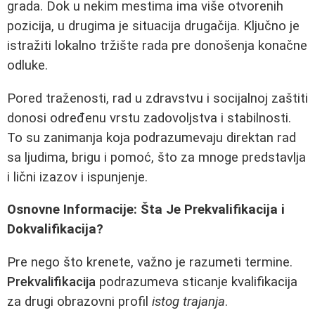
grada. Dok u nekim mestima ima više otvorenih
pozicija, u drugima je situacija drugačija. Ključno je
istražiti lokalno tržište rada pre donošenja konačne
odluke.
Pored traženosti, rad u zdravstvu i socijalnoj zaštiti
donosi određenu vrstu zadovoljstva i stabilnosti.
To su zanimanja koja podrazumevaju direktan rad
sa ljudima, brigu i pomoć, što za mnoge predstavlja
i lični izazov i ispunjenje.
Osnovne Informacije: Šta Je Prekvalifikacija i
Dokvalifikacija?
Pre nego što krenete, važno je razumeti termine.
Prekvalifikacija
podrazumeva sticanje kvalifikacija
za drugi obrazovni profil
istog trajanja
.