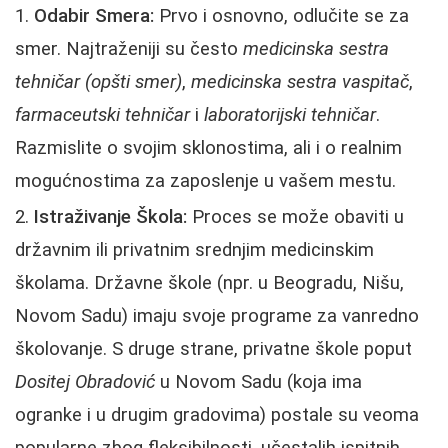
Odabir Smera:
Prvo i osnovno, odlučite se za
smer. Najtraženiji su često
medicinska sestra
tehničar (opšti smer)
,
medicinska sestra vaspitač
,
farmaceutski tehničar
i
laboratorijski tehničar
.
Razmislite o svojim sklonostima, ali i o realnim
mogućnostima za zaposlenje u vašem mestu.
Istraživanje Škola:
Proces se može obaviti u
državnim ili privatnim srednjim medicinskim
školama. Državne škole (npr. u Beogradu, Nišu,
Novom Sadu) imaju svoje programe za vanredno
školovanje. S druge strane, privatne škole poput
Dositej Obradović
u Novom Sadu (koja ima
ogranke i u drugim gradovima) postale su veoma
popularne zbog fleksibilnosti, učestalih ispitnih