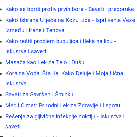
Kako se boriti protiv prvih bora - Saveti i preporuke
Kako Ishrana Utječe na Kožu Lica - Ispitivanje Veze
Između Hrane i Tenova
Kako rešiti problem bubuljica i fleka na licu -
Iskustva i saveti
Masaža kao Lek za Telo i Dušu
Koralna Voda: Šta Je, Kako Deluje i Moja Lična
Iskustva
Saveti za Savršenu Šminku
Med i Cimet: Prirodni Lek za Zdravlje i Lepotu
Rešenje za gljivične infekcije noktiju - Iskustva i
saveti