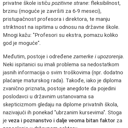
privatne škole ističu
pozitivne strane
: fleksibilnost,
brzinu (moguće je završiti za 6-9 meseci),
pristupačnost profesora i direktora, te manju
striktnost na ispitima u odnosu na državne škole.
Mnogi kažu: "Profesori su ekstra, pomazu koliko
god je moguće".
Međutim, postoje i određene
zamerke i upozorenja
.
Neki ispitanici su imali problema sa nedostatkom
jasnih informacija o svim troškovima (npr. dodatno
plaćanje maturskog rada). Takođe, iako je diploma
zvanično priznata, postoje anegdote da pojedini
poslodavci u državnim ustanovama sa
skepticizmom gledaju na diplome privatnih škola,
nazivajući ih ponekad "ubrzanim kursevima". Stoga
je
veza i poznanstvo i dalje veoma bitan faktor
za