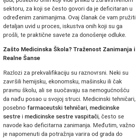
sektoru, za koji se često govori da je deficitaran u
određenim zanimanjima. Ovaj članak će vam pružiti
detaljan uvid u proces, iskustva onih koji su ga
prošli, te praktične savete za donošenje odluke.
Zašto Medicinska Škola? Traženost Zanimanja i
Realne Šanse
Razlozi za prekvalifikaciju su raznovrsni. Neki su
završili hemijsku, ekonomsku, mašinsku ili čak
pravnu školu, ali se suočavaju sa nemogućnošću
da nađu posao u svojoj struci. Medicinski tehničari,
posebno
farmaceutski tehničari
,
medicinske
sestre
i
medicinske sestre vaspitači
, često se
navode kao deficitarna zanimanja. Međutim, važno
je napomenuti da potražnja varira od grada do