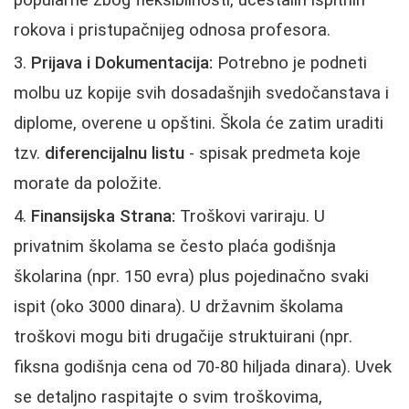
rokova i pristupačnijeg odnosa profesora.
Prijava i Dokumentacija:
Potrebno je podneti
molbu uz kopije svih dosadašnjih svedočanstava i
diplome, overene u opštini. Škola će zatim uraditi
tzv.
diferencijalnu listu
- spisak predmeta koje
morate da položite.
Finansijska Strana:
Troškovi variraju. U
privatnim školama se često plaća godišnja
školarina (npr. 150 evra) plus pojedinačno svaki
ispit (oko 3000 dinara). U državnim školama
troškovi mogu biti drugačije struktuirani (npr.
fiksna godišnja cena od 70-80 hiljada dinara). Uvek
se detaljno raspitajte o svim troškovima,