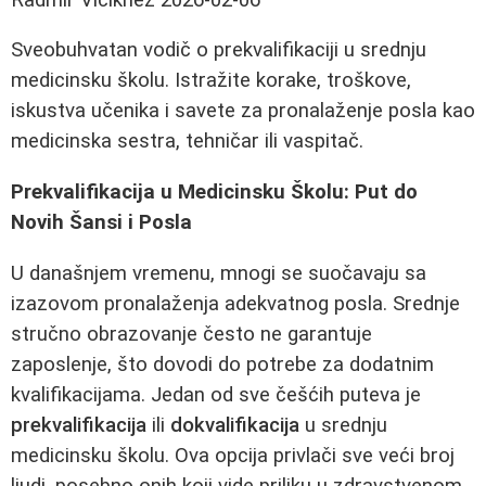
Sveobuhvatan vodič o prekvalifikaciji u srednju
medicinsku školu. Istražite korake, troškove,
iskustva učenika i savete za pronalaženje posla kao
medicinska sestra, tehničar ili vaspitač.
Prekvalifikacija u Medicinsku Školu: Put do
Novih Šansi i Posla
U današnjem vremenu, mnogi se suočavaju sa
izazovom pronalaženja adekvatnog posla. Srednje
stručno obrazovanje često ne garantuje
zaposlenje, što dovodi do potrebe za dodatnim
kvalifikacijama. Jedan od sve češćih puteva je
prekvalifikacija
ili
dokvalifikacija
u srednju
medicinsku školu. Ova opcija privlači sve veći broj
ljudi, posebno onih koji vide priliku u zdravstvenom