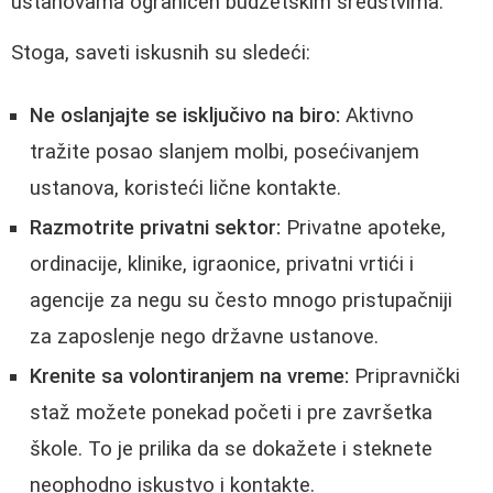
ustanovama ograničen budžetskim sredstvima.
Stoga, saveti iskusnih su sledeći:
Ne oslanjajte se isključivo na biro:
Aktivno
tražite posao slanjem molbi, posećivanjem
ustanova, koristeći lične kontakte.
Razmotrite privatni sektor:
Privatne apoteke,
ordinacije, klinike, igraonice, privatni vrtići i
agencije za negu su često mnogo pristupačniji
za zaposlenje nego državne ustanove.
Krenite sa volontiranjem na vreme:
Pripravnički
staž možete ponekad početi i pre završetka
škole. To je prilika da se dokažete i steknete
neophodno iskustvo i kontakte.