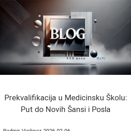
Prekvalifikacija u Medicinsku Školu:
Put do Novih Šansi i Posla
Radmir Viciknez
2026-02-06