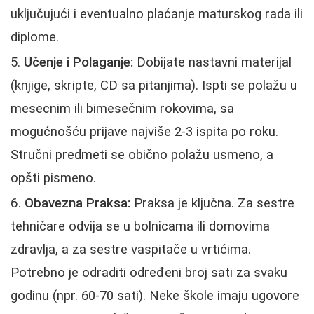
uključujući i eventualno plaćanje maturskog rada ili
diplome.
Učenje i Polaganje:
Dobijate nastavni materijal
(knjige, skripte, CD sa pitanjima). Ispti se polažu u
mesecnim ili bimesečnim rokovima, sa
mogućnošću prijave najviše 2-3 ispita po roku.
Stručni predmeti se obično polažu usmeno, a
opšti pismeno.
Obavezna Praksa:
Praksa je ključna. Za sestre
tehničare odvija se u bolnicama ili domovima
zdravlja, a za sestre vaspitače u vrtićima.
Potrebno je odraditi određeni broj sati za svaku
godinu (npr. 60-70 sati). Neke škole imaju ugovore