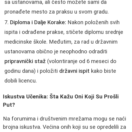
sa ustanovama, ali često možete sami da
pronađete mesto za praksu u svom gradu.
Diploma i Dalje Korake:
Nakon položenih svih
ispita i odrađene prakse, stičete diplomu srednje
medicinske škole. Međutim, za rad u državnim
ustanovama obično je neophodno odraditi
pripravnički staž
(volontiranje od 6 meseci do
godinu dana) i položiti
državni ispit
kako biste
dobili licencu.
Iskustva Učenika: Šta Kažu Oni Koji Su Prošli
Put?
Na forumima i društvenim mrežama mogu se naći
brojna iskustva. Većina onih koji su se opredelili za