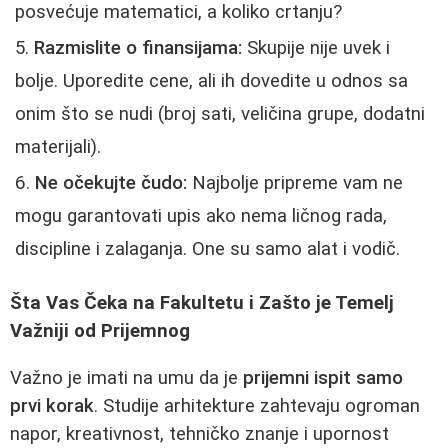
posvećuje matematici, a koliko crtanju?
Razmislite o finansijama:
Skupije nije uvek i
bolje. Uporedite cene, ali ih dovedite u odnos sa
onim što se nudi (broj sati, veličina grupe, dodatni
materijali).
Ne očekujte čudo:
Najbolje pripreme vam ne
mogu garantovati upis ako nema ličnog rada,
discipline i zalaganja. One su samo alat i vodič.
Šta Vas Čeka na Fakultetu i Zašto je Temelj
Važniji od Prijemnog
Važno je imati na umu da je
prijemni ispit samo
prvi korak
. Studije arhitekture zahtevaju ogroman
napor, kreativnost, tehničko znanje i upornost