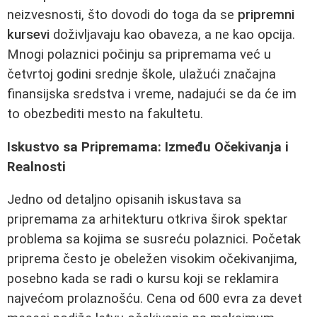
neizvesnosti, što dovodi do toga da se
pripremni
kursevi
doživljavaju kao obaveza, a ne kao opcija.
Mnogi polaznici počinju sa pripremama već u
četvrtoj godini srednje škole, ulažući značajna
finansijska sredstva i vreme, nadajući se da će im
to obezbediti mesto na fakultetu.
Iskustvo sa Pripremama: Između Očekivanja i
Realnosti
Jedno od detaljno opisanih iskustava sa
pripremama za arhitekturu otkriva širok spektar
problema sa kojima se susreću polaznici. Početak
priprema često je obeležen visokim očekivanjima,
posebno kada se radi o kursu koji se reklamira
najvećom prolaznošću. Cena od 600 evra za devet