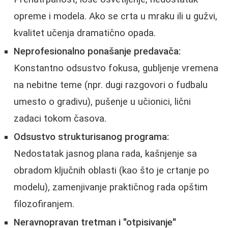
opreme i modela. Ako se crta u mraku ili u gužvi,
kvalitet učenja dramatično opada.
Neprofesionalno ponašanje predavača:
Konstantno odsustvo fokusa, gubljenje vremena
na nebitne teme (npr. dugi razgovori o fudbalu
umesto o gradivu), pušenje u učionici, lični
zadaci tokom časova.
Odsustvo strukturisanog programa:
Nedostatak jasnog plana rada, kašnjenje sa
obradom ključnih oblasti (kao što je crtanje po
modelu), zamenjivanje praktičnog rada opštim
filozofiranjem.
Neravnopravan tretman i "otpisivanje"