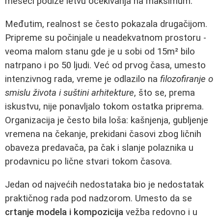
meseci podiže letvu očekivanja na maksimum.
Međutim, realnost se često pokazala drugačijom.
Pripreme su počinjale u neadekvatnom prostoru -
veoma malom stanu gde je u sobi od 15m² bilo
natrpano i po 50 ljudi. Već od prvog časa, umesto
intenzivnog rada, vreme je odlazilo na
filozofiranje o
smislu života i suštini arhitekture
, što se, prema
iskustvu, nije ponavljalo tokom ostatka priprema.
Organizacija je često bila loša: kašnjenja, gubljenje
vremena na čekanje, prekidani časovi zbog ličnih
obaveza predavača, pa čak i slanje polaznika u
prodavnicu po lične stvari tokom časova.
Jedan od najvećih nedostataka bio je nedostatak
praktičnog rada pod nadzorom. Umesto da se
crtanje modela i kompozicija
vežba redovno i u