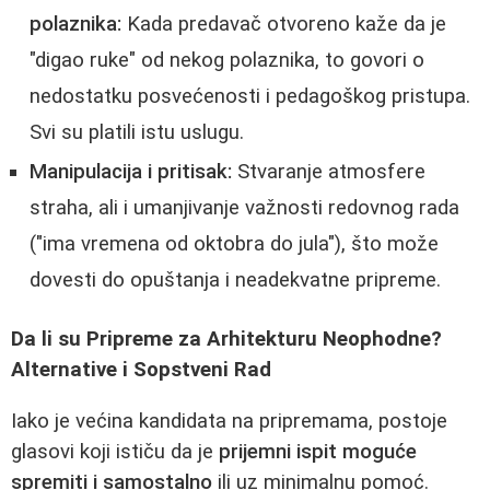
polaznika:
Kada predavač otvoreno kaže da je
"digao ruke" od nekog polaznika, to govori o
nedostatku posvećenosti i pedagoškog pristupa.
Svi su platili istu uslugu.
Manipulacija i pritisak:
Stvaranje atmosfere
straha, ali i umanjivanje važnosti redovnog rada
("ima vremena od oktobra do jula"), što može
dovesti do opuštanja i neadekvatne pripreme.
Da li su Pripreme za Arhitekturu Neophodne?
Alternative i Sopstveni Rad
Iako je većina kandidata na pripremama, postoje
glasovi koji ističu da je
prijemni ispit moguće
spremiti i samostalno
ili uz minimalnu pomoć.