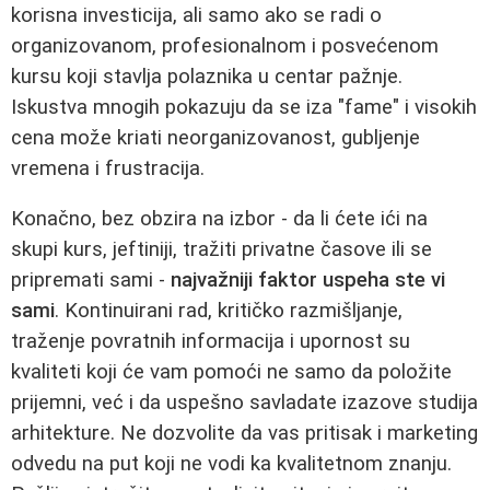
korisna investicija, ali samo ako se radi o
organizovanom, profesionalnom i posvećenom
kursu koji stavlja polaznika u centar pažnje.
Iskustva mnogih pokazuju da se iza "fame" i visokih
cena može kriati neorganizovanost, gubljenje
vremena i frustracija.
Konačno, bez obzira na izbor - da li ćete ići na
skupi kurs, jeftiniji, tražiti privatne časove ili se
pripremati sami -
najvažniji faktor uspeha ste vi
sami
. Kontinuirani rad, kritičko razmišljanje,
traženje povratnih informacija i upornost su
kvaliteti koji će vam pomoći ne samo da položite
prijemni, već i da uspešno savladate izazove studija
arhitekture. Ne dozvolite da vas pritisak i marketing
odvedu na put koji ne vodi ka kvalitetnom znanju.