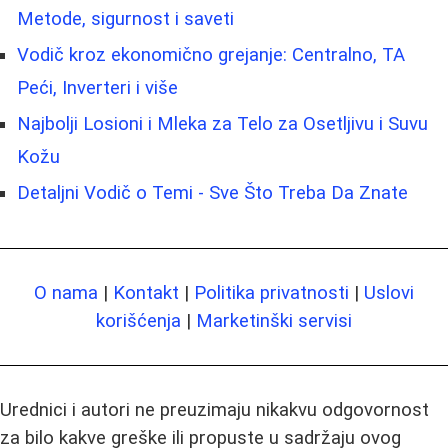
Metode, sigurnost i saveti
Vodič kroz ekonomično grejanje: Centralno, TA
Peći, Inverteri i više
Najbolji Losioni i Mleka za Telo za Osetljivu i Suvu
Kožu
Detaljni Vodič o Temi - Sve Što Treba Da Znate
O nama
|
Kontakt
|
Politika privatnosti
|
Uslovi
korišćenja
|
Marketinški servisi
Urednici i autori ne preuzimaju nikakvu odgovornost
za bilo kakve greške ili propuste u sadržaju ovog