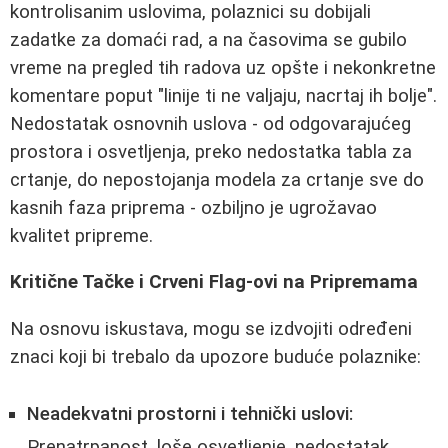
kontrolisanim uslovima, polaznici su dobijali
zadatke za domaći rad, a na časovima se gubilo
vreme na pregled tih radova uz opšte i nekonkretne
komentare poput "linije ti ne valjaju, nacrtaj ih bolje".
Nedostatak osnovnih uslova - od odgovarajućeg
prostora i osvetljenja, preko nedostatka tabla za
crtanje, do nepostojanja modela za crtanje sve do
kasnih faza priprema - ozbiljno je ugrožavao
kvalitet pripreme.
Kritične Tačke i Crveni Flag-ovi na Pripremama
Na osnovu iskustava, mogu se izdvojiti određeni
znaci koji bi trebalo da upozore buduće polaznike:
Neadekvatni prostorni i tehnički uslovi:
Prenatrpanost, loše osvetljenje, nedostatak