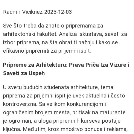
Radmir Viciknez
2025-12-03
Sve što treba da znate o pripremama za
arhitektonski fakultet. Analiza iskustava, saveti za
izbor priprema, na šta obratiti pažnju i kako se
efikasno pripremiti za prijemni ispit.
Pripreme za Arhitekturu: Prava Priča Iza Vizure i
Saveti za Uspeh
U svetu budućih studenata arhitekture, tema
priprema za prijemni ispit je uvek aktuelna i često
kontroverzna. Sa velikom konkurencijom i
ograničenim brojem mesta, pritisak na maturante
je ogroman, a uloga pripremnih kurseva postaje
ključna. Međutim, kroz mnoštvo ponuda i reklama,