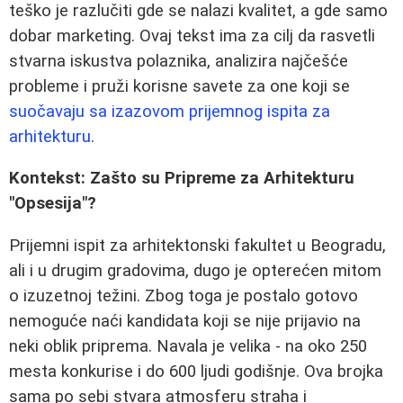
teško je razlučiti gde se nalazi kvalitet, a gde samo
dobar marketing. Ovaj tekst ima za cilj da rasvetli
stvarna iskustva polaznika, analizira najčešće
probleme i pruži korisne savete za one koji se
suočavaju sa izazovom prijemnog ispita za
arhitekturu
.
Kontekst: Zašto su Pripreme za Arhitekturu
"Opsesija"?
Prijemni ispit za arhitektonski fakultet u Beogradu,
ali i u drugim gradovima, dugo je opterećen mitom
o izuzetnoj težini. Zbog toga je postalo gotovo
nemoguće naći kandidata koji se nije prijavio na
neki oblik priprema. Navala je velika - na oko 250
mesta konkurise i do 600 ljudi godišnje. Ova brojka
sama po sebi stvara atmosferu straha i