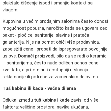
olakšalo čišćenje ispod i smanjio kontakt sa
vlagom.
Kupovina u većim prodajnim salonima često donosi
mogućnost popusta, naročito kada se ugovara ceo
paket - pločice, sanitarije, slavine i prateća
galanterija. Nije na odmet obići više prodavnica,
zabeležiti cene i probati da ispregovarate povoljnije
uslove.
Domaći proizvodi
, bilo da se radi o keramici
ili sanitarijama, često nude odličan odnos cene i
kvaliteta, a pritom su i dostupniji u slučaju
reklamacije ili potrebe za zamenskim delovima.
Tuš kabina ili kada - večna dilema
Odluka između
tuš kabine
i
kade
zavisi od više
faktora: veličine prostora, navika ukućana,