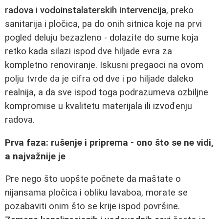
radova
i
vodoinstalaterskih intervencija
, preko
sanitarija i pločica, pa do onih sitnica koje na prvi
pogled deluju bezazleno - dolazite do sume koja
retko kada silazi ispod dve hiljade evra za
kompletno renoviranje. Iskusni pregaoci na ovom
polju tvrde da je cifra od dve i po hiljade daleko
realnija, a da sve ispod toga podrazumeva ozbiljne
kompromise u kvalitetu materijala ili izvođenju
radova.
Prva faza: rušenje i priprema - ono što se ne vidi,
a najvažnije je
Pre nego što uopšte počnete da maštate o
nijansama pločica i obliku lavaboa, morate se
pozabaviti onim što se krije ispod površine.