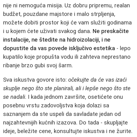
nije ni nemoguća misija. Uz dobru pripremu, realan
budžet, pouzdane majstore i malo strpljenja,
možete dobiti prostor koji će vam služiti godinama
i u kojem ćete uživati svakog dana.
Ne preskačite
instalacije, ne štedite na hidroizolaciji, i ne
dopustite da vas povede isključivo estetika
- lepo
kupatilo koje propušta vodu ili zahteva neprestano
ribanje brzo gubi svoj šarm.
Sva iskustva govore isto:
očekujte da će vas izaći
skuplje nego što ste planirali, ali i lepše nego što ste
se nadali
. I kada jednom završite, osetićete onu
posebnu vrstu zadovoljstva koja dolazi sa
saznanjem da ste uspeli da savladate jedan od
najzahtevnijih kućnih izazova. Do tada - skupljajte
ideje, beležite cene, konsultujte iskustva i ne žurite.