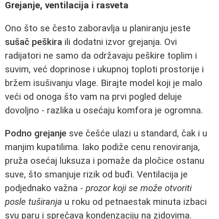
Grejanje, ventilacija i rasveta
Ono što se često zaboravlja u planiranju jeste
sušač peškira
ili dodatni izvor grejanja. Ovi
radijatori ne samo da održavaju peškire toplim i
suvim, već doprinose i ukupnoj toploti prostorije i
bržem isušivanju vlage. Birajte model koji je malo
veći od onoga što vam na prvi pogled deluje
dovoljno - razlika u osećaju komfora je ogromna.
Podno grejanje
sve češće ulazi u standard, čak i u
manjim kupatilima. Iako podiže cenu renoviranja,
pruža osećaj luksuza i pomaže da pločice ostanu
suve, što smanjuje rizik od buđi. Ventilacija je
podjednako važna -
prozor koji se može otvoriti
posle tuširanja
u roku od petnaestak minuta izbaci
svu paru i sprečava kondenzaciju na zidovima.