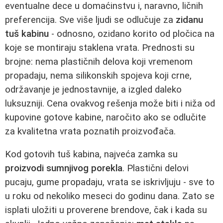
eventualne dece u domaćinstvu i, naravno, ličnih
preferencija. Sve više ljudi se odlučuje za
zidanu
tuš kabinu
- odnosno, ozidano korito od pločica na
koje se montiraju staklena vrata. Prednosti su
brojne: nema plastičnih delova koji vremenom
propadaju, nema silikonskih spojeva koji crne,
održavanje je jednostavnije, a izgled daleko
luksuzniji. Cena ovakvog rešenja može biti i niža od
kupovine gotove kabine, naročito ako se odlučite
za kvalitetna vrata poznatih proizvođača.
Kod gotovih tuš kabina, najveća zamka su
proizvodi sumnjivog porekla
. Plastični delovi
pucaju, gume propadaju, vrata se iskrivljuju - sve to
u roku od nekoliko meseci do godinu dana. Zato se
isplati uložiti u proverene brendove, čak i kada su