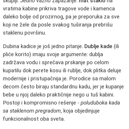
skuplji. Jedno važno zapažanje:
mat staklo
na
vratima kabine prikriva tragove vode i kamenca
daleko bolje od prozirnog, pa je preporuka za sve
koji ne žele da posle svakog tuširanja prebrišu
staklenu površinu.
Dubina kadice je još jedno pitanje.
Dublje kade
(ili
pliće korito) imaju svoje argumente: dublja
zadržava vodu i sprečava prskanje po celom
kupatilu dok perete kosu ili rublje, dok plitka deluje
modernije i pristupačnija je. Porodice sa malom
decom često biraju standardnu kadu, jer je kupanje
bebe u njoj daleko praktičnije nego u tuš kabini.
Postoji i kompromisno rešenje -
poluduboka kada
sa staklenom pregradom
, koja objedinjuje
funkcionalnost oba sveta.