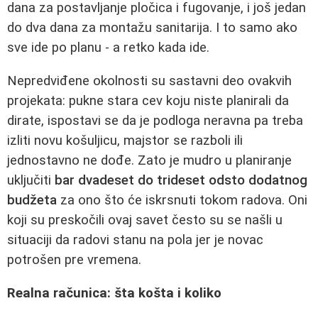
dana za postavljanje pločica i fugovanje, i još jedan
do dva dana za montažu sanitarija. I to samo ako
sve ide po planu - a retko kada ide.
Nepredviđene okolnosti su sastavni deo ovakvih
projekata: pukne stara cev koju niste planirali da
dirate, ispostavi se da je podloga neravna pa treba
izliti novu košuljicu, majstor se razboli ili
jednostavno ne dođe. Zato je mudro u planiranje
uključiti
bar dvadeset do trideset odsto dodatnog
budžeta
za ono što će iskrsnuti tokom radova. Oni
koji su preskočili ovaj savet često su se našli u
situaciji da radovi stanu na pola jer je novac
potrošen pre vremena.
Realna računica: šta košta i koliko