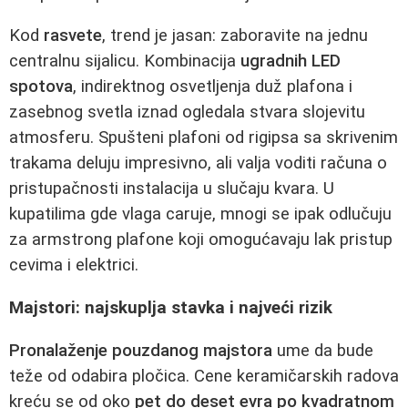
Kod
rasvete
, trend je jasan: zaboravite na jednu
centralnu sijalicu. Kombinacija
ugradnih LED
spotova
, indirektnog osvetljenja duž plafona i
zasebnog svetla iznad ogledala stvara slojevitu
atmosferu. Spušteni plafoni od rigipsa sa skrivenim
trakama deluju impresivno, ali valja voditi računa o
pristupačnosti instalacija u slučaju kvara. U
kupatilima gde vlaga caruje, mnogi se ipak odlučuju
za armstrong plafone koji omogućavaju lak pristup
cevima i elektrici.
Majstori: najskuplja stavka i najveći rizik
Pronalaženje pouzdanog majstora
ume da bude
teže od odabira pločica. Cene keramičarskih radova
kreću se od oko
pet do deset evra po kvadratnom