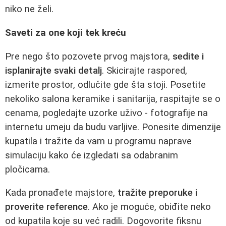
niko ne želi.
Saveti za one koji tek kreću
Pre nego što pozovete prvog majstora,
sedite i
isplanirajte svaki detalj
. Skicirajte raspored,
izmerite prostor, odlučite gde šta stoji. Posetite
nekoliko salona keramike i sanitarija, raspitajte se o
cenama, pogledajte uzorke uživo - fotografije na
internetu umeju da budu varljive. Ponesite dimenzije
kupatila i tražite da vam u programu naprave
simulaciju kako će izgledati sa odabranim
pločicama.
Kada pronađete majstore,
tražite preporuke i
proverite reference
. Ako je moguće, obiđite neko
od kupatila koje su već radili. Dogovorite fiksnu