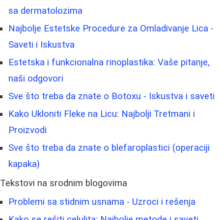
sa dermatolozima
Najbolje Estetske Procedure za Omladivanje Lica -
Saveti i Iskustva
Estetska i funkcionalna rinoplastika: Vaše pitanje,
naši odgovori
Sve što treba da znate o Botoxu - Iskustva i saveti
Kako Ukloniti Fleke na Licu: Najbolji Tretmani i
Proizvodi
Sve što treba da znate o blefaroplastici (operaciji
kapaka)
Tekstovi na srodnim blogovima
Problemi sa stidnim usnama - Uzroci i rešenja
Kako se rešiti celulita: Najbolje metode i saveti