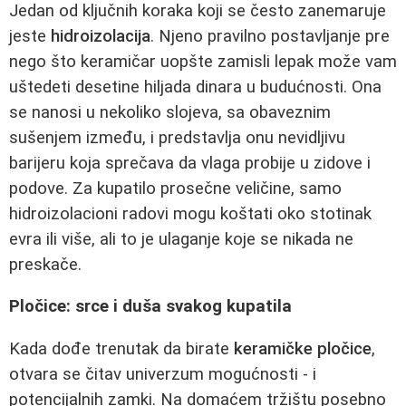
Jedan od ključnih koraka koji se često zanemaruje
jeste
hidroizolacija
. Njeno pravilno postavljanje pre
nego što keramičar uopšte zamisli lepak može vam
uštedeti desetine hiljada dinara u budućnosti. Ona
se nanosi u nekoliko slojeva, sa obaveznim
sušenjem između, i predstavlja onu nevidljivu
barijeru koja sprečava da vlaga probije u zidove i
podove. Za kupatilo prosečne veličine, samo
hidroizolacioni radovi mogu koštati oko stotinak
evra ili više, ali to je ulaganje koje se nikada ne
preskače.
Pločice: srce i duša svakog kupatila
Kada dođe trenutak da birate
keramičke pločice
,
otvara se čitav univerzum mogućnosti - i
potencijalnih zamki. Na domaćem tržištu posebno