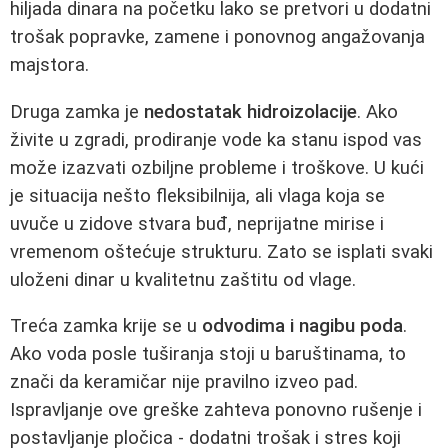
hiljada dinara na početku lako se pretvori u dodatni
trošak popravke, zamene i ponovnog angažovanja
majstora.
Druga zamka je
nedostatak hidroizolacije
. Ako
živite u zgradi, prodiranje vode ka stanu ispod vas
može izazvati ozbiljne probleme i troškove. U kući
je situacija nešto fleksibilnija, ali vlaga koja se
uvuče u zidove stvara buđ, neprijatne mirise i
vremenom oštećuje strukturu. Zato se isplati svaki
uloženi dinar u kvalitetnu zaštitu od vlage.
Treća zamka krije se u
odvodima i nagibu poda
.
Ako voda posle tuširanja stoji u baruštinama, to
znači da keramičar nije pravilno izveo pad.
Ispravljanje ove greške zahteva ponovno rušenje i
postavljanje pločica - dodatni trošak i stres koji