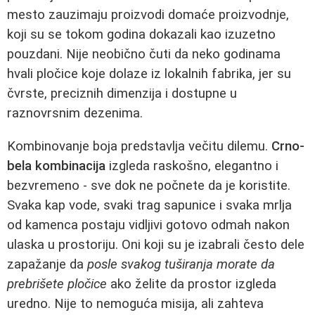
mesto zauzimaju proizvodi domaće proizvodnje,
koji su se tokom godina dokazali kao izuzetno
pouzdani. Nije neobično čuti da neko godinama
hvali pločice koje dolaze iz lokalnih fabrika, jer su
čvrste, preciznih dimenzija i dostupne u
raznovrsnim dezenima.
Kombinovanje boja predstavlja večitu dilemu.
Crno-
bela kombinacija
izgleda raskošno, elegantno i
bezvremeno - sve dok ne počnete da je koristite.
Svaka kap vode, svaki trag sapunice i svaka mrlja
od kamenca postaju vidljivi gotovo odmah nakon
ulaska u prostoriju. Oni koji su je izabrali često dele
zapažanje da
posle svakog tuširanja morate da
prebrišete pločice
ako želite da prostor izgleda
uredno. Nije to nemoguća misija, ali zahteva