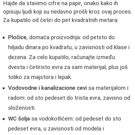
Hajde da stavimo cifre na papir, onako kako ih
opisuju ljudi koji su nedavno prošli kroz ovaj proces.
Za kupatilo od četiri do pet kvadratnih metara:
Pločice
, domaća proizvodnja: od petsto do
hiljadu dinara po kvadratu, u zavisnosti od klase i
dezena. Za celo kupatilo, računajte između
dvesta i četiristo evra za sam materijal, plus još
toliko za majstora i lepak.
Vodovodne i kanalizacione cevi
sa materijalom i
radom: od sto pedeset do trista evra, zavisno od
složenosti.
WC šolja
sa vodokotlićem: od pedeset do sto
pedeset evra, u zavisnosti od modela i