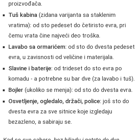
proizvođača.
Tuš kabina
(zidana varijanta sa staklenim
vratima): od sto pedeset do četiristo evra, pri
čemu vrata čine najveći deo troška.
Lavabo sa ormarićem
: od sto do dvesta pedeset
evra, u zavisnosti od veličine i materijala.
Slavine i baterije
: od trideset do sto evra po
komadu - a potrebne su bar dve (za lavabo i tuš).
Bojler
(ukoliko se menja): od sto do dvesta evra.
Osvetljenje, ogledalo, držači, police
: još sto do
dvesta evra za sve sitnice koje izgledaju
bezazleno, a sabiraju se.
Kad se sve sabere,
bez hiljadu i petsto do dve