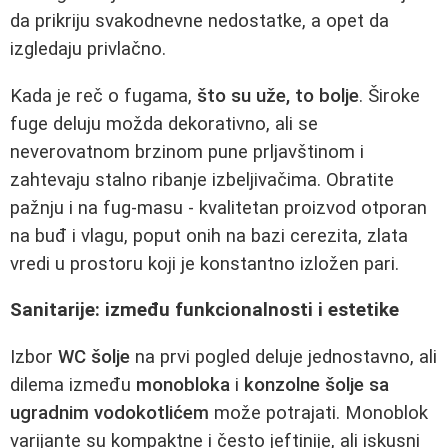
da prikriju svakodnevne nedostatke, a opet da
izgledaju privlačno.
Kada je reč o fugama,
što su uže, to bolje
. Široke
fuge deluju možda dekorativno, ali se
neverovatnom brzinom pune prljavštinom i
zahtevaju stalno ribanje izbeljivačima. Obratite
pažnju i na fug-masu - kvalitetan proizvod otporan
na buđ i vlagu, poput onih na bazi cerezita, zlata
vredi u prostoru koji je konstantno izložen pari.
Sanitarije: između funkcionalnosti i estetike
Izbor
WC šolje
na prvi pogled deluje jednostavno, ali
dilema između
monobloka
i
konzolne šolje sa
ugradnim vodokotlićem
može potrajati. Monoblok
varijante su kompaktne i često jeftinije, ali iskusni