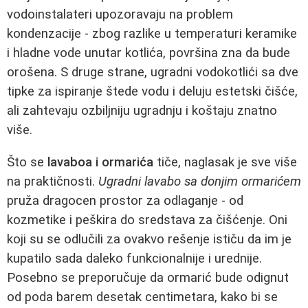
vodoinstalateri upozoravaju na problem
kondenzacije - zbog razlike u temperaturi keramike
i hladne vode unutar kotlića, površina zna da bude
orošena. S druge strane, ugradni vodokotlići sa dve
tipke za ispiranje štede vodu i deluju estetski čišće,
ali zahtevaju ozbiljniju ugradnju i koštaju znatno
više.
Što se
lavaboa i ormarića
tiče, naglasak je sve više
na praktičnosti.
Ugradni lavabo sa donjim ormarićem
pruža dragocen prostor za odlaganje - od
kozmetike i peškira do sredstava za čišćenje. Oni
koji su se odlučili za ovakvo rešenje ističu da im je
kupatilo sada daleko funkcionalnije i urednije.
Posebno se preporučuje da ormarić bude odignut
od poda barem desetak centimetara, kako bi se