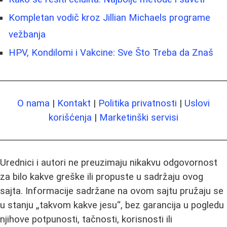
Kompletan vodič kroz Jillian Michaels programe
vežbanja
HPV, Kondilomi i Vakcine: Sve Što Treba da Znaš
O nama
|
Kontakt
|
Politika privatnosti
|
Uslovi
korišćenja
|
Marketinški servisi
Urednici i autori ne preuzimaju nikakvu odgovornost
za bilo kakve greške ili propuste u sadržaju ovog
sajta. Informacije sadržane na ovom sajtu pružaju se
u stanju „takvom kakve jesu“, bez garancija u pogledu
njihove potpunosti, tačnosti, korisnosti ili