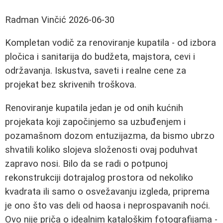
Radman Vinčić
2026-06-30
Kompletan vodič za renoviranje kupatila - od izbora
pločica i sanitarija do budžeta, majstora, cevi i
održavanja. Iskustva, saveti i realne cene za
projekat bez skrivenih troškova.
Renoviranje kupatila jedan je od onih kućnih
projekata koji započinjemo sa uzbuđenjem i
pozamašnom dozom entuzijazma, da bismo ubrzo
shvatili koliko slojeva složenosti ovaj poduhvat
zapravo nosi. Bilo da se radi o potpunoj
rekonstrukciji dotrajalog prostora od nekoliko
kvadrata ili samo o osvežavanju izgleda, priprema
je ono što vas deli od haosa i neprospavanih noći.
Ovo nije priča o idealnim kataloškim fotografijama -