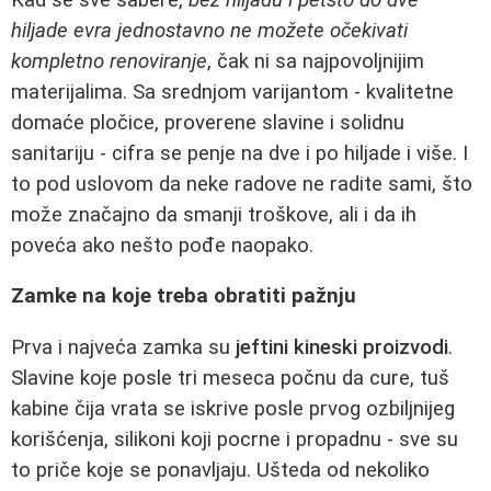
hiljade evra jednostavno ne možete očekivati
kompletno renoviranje
, čak ni sa najpovoljnijim
materijalima. Sa srednjom varijantom - kvalitetne
domaće pločice, proverene slavine i solidnu
sanitariju - cifra se penje na dve i po hiljade i više. I
to pod uslovom da neke radove ne radite sami, što
može značajno da smanji troškove, ali i da ih
poveća ako nešto pođe naopako.
Zamke na koje treba obratiti pažnju
Prva i najveća zamka su
jeftini kineski proizvodi
.
Slavine koje posle tri meseca počnu da cure, tuš
kabine čija vrata se iskrive posle prvog ozbiljnijeg
korišćenja, silikoni koji pocrne i propadnu - sve su
to priče koje se ponavljaju. Ušteda od nekoliko