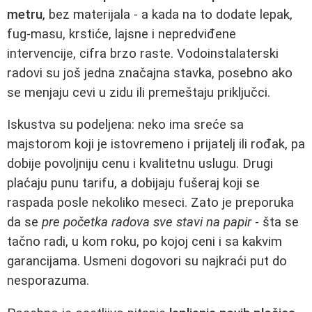
metru
, bez materijala - a kada na to dodate lepak,
fug-masu, krstiće, lajsne i nepredviđene
intervencije, cifra brzo raste. Vodoinstalaterski
radovi su još jedna značajna stavka, posebno ako
se menjaju cevi u zidu ili premeštaju priključci.
Iskustva su podeljena: neko ima sreće sa
majstorom koji je istovremeno i prijatelj ili rođak, pa
dobije povoljniju cenu i kvalitetnu uslugu. Drugi
plaćaju punu tarifu, a dobijaju fušeraj koji se
raspada posle nekoliko meseci. Zato je preporuka
da se
pre početka radova sve stavi na papir
- šta se
tačno radi, u kom roku, po kojoj ceni i sa kakvim
garancijama. Usmeni dogovori su najkraći put do
nesporazuma.