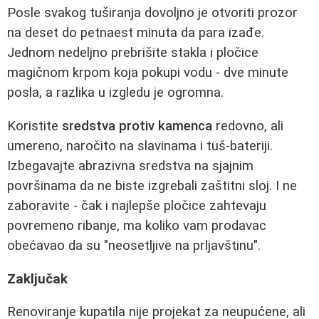
Posle svakog tuširanja dovoljno je otvoriti prozor
na deset do petnaest minuta da para izađe.
Jednom nedeljno prebrišite stakla i pločice
magičnom krpom koja pokupi vodu - dve minute
posla, a razlika u izgledu je ogromna.
Koristite
sredstva protiv kamenca
redovno, ali
umereno, naročito na slavinama i tuš-bateriji.
Izbegavajte abrazivna sredstva na sjajnim
površinama da ne biste izgrebali zaštitni sloj. I ne
zaboravite - čak i najlepše pločice zahtevaju
povremeno ribanje, ma koliko vam prodavac
obećavao da su "neosetljive na prljavštinu".
Zaključak
Renoviranje kupatila nije projekat za neupućene, ali