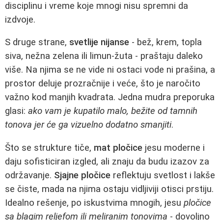
disciplinu i vreme koje mnogi nisu spremni da
izdvoje.
S druge strane,
svetlije nijanse
- bež, krem, topla
siva, nežna zelena ili limun-žuta - praštaju daleko
više. Na njima se ne vide ni ostaci vode ni prašina, a
prostor deluje prozračnije i veće, što je naročito
važno kod manjih kvadrata. Jedna mudra preporuka
glasi:
ako vam je kupatilo malo, bežite od tamnih
tonova jer će ga vizuelno dodatno smanjiti
.
Što se strukture tiče,
mat pločice
jesu moderne i
daju sofisticiran izgled, ali znaju da budu izazov za
održavanje.
Sjajne pločice
reflektuju svetlost i lakše
se čiste, mada na njima ostaju vidljiviji otisci prstiju.
Idealno rešenje, po iskustvima mnogih, jesu
pločice
sa blagim reljefom ili meliranim tonovima
- dovoljno