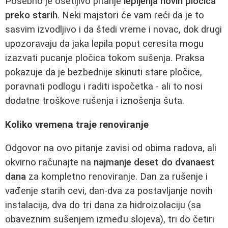
Posebno je osetljivo pitanje
lepljenja novih pločica
preko starih
. Neki majstori će vam reći da je to
sasvim izvodljivo i da štedi vreme i novac, dok drugi
upozoravaju da jaka lepila poput ceresita mogu
izazvati pucanje pločica tokom sušenja. Praksa
pokazuje da je bezbednije skinuti stare pločice,
poravnati podlogu i raditi ispočetka - ali to nosi
dodatne troškove rušenja i iznošenja šuta.
Koliko vremena traje renoviranje
Odgovor na ovo pitanje zavisi od obima radova, ali
okvirno računajte na
najmanje deset do dvanaest
dana
za kompletno renoviranje. Dan za rušenje i
vađenje starih cevi, dan-dva za postavljanje novih
instalacija, dva do tri dana za hidroizolaciju (sa
obaveznim sušenjem između slojeva), tri do četiri