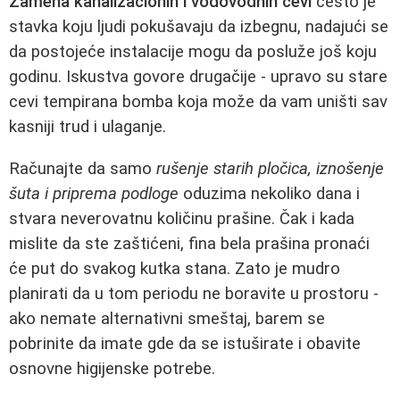
Zamena kanalizacionih i vodovodnih cevi
često je
stavka koju ljudi pokušavaju da izbegnu, nadajući se
da postojeće instalacije mogu da posluže još koju
godinu. Iskustva govore drugačije - upravo su stare
cevi tempirana bomba koja može da vam uništi sav
kasniji trud i ulaganje.
Računajte da samo
rušenje starih pločica, iznošenje
šuta i priprema podloge
oduzima nekoliko dana i
stvara neverovatnu količinu prašine. Čak i kada
mislite da ste zaštićeni, fina bela prašina pronaći
će put do svakog kutka stana. Zato je mudro
planirati da u tom periodu ne boravite u prostoru -
ako nemate alternativni smeštaj, barem se
pobrinite da imate gde da se istuširate i obavite
osnovne higijenske potrebe.