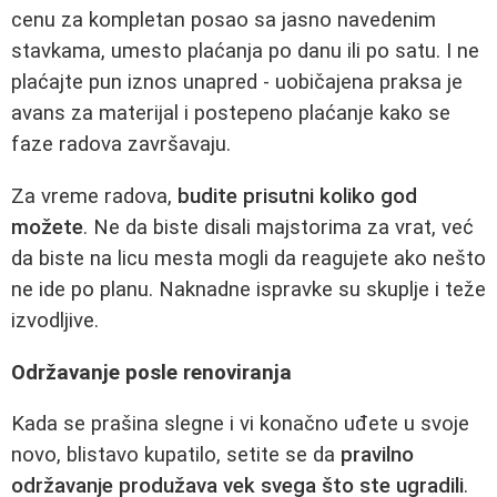
cenu za kompletan posao sa jasno navedenim
stavkama, umesto plaćanja po danu ili po satu. I ne
plaćajte pun iznos unapred - uobičajena praksa je
avans za materijal i postepeno plaćanje kako se
faze radova završavaju.
Za vreme radova,
budite prisutni koliko god
možete
. Ne da biste disali majstorima za vrat, već
da biste na licu mesta mogli da reagujete ako nešto
ne ide po planu. Naknadne ispravke su skuplje i teže
izvodljive.
Održavanje posle renoviranja
Kada se prašina slegne i vi konačno uđete u svoje
novo, blistavo kupatilo, setite se da
pravilno
održavanje produžava vek svega što ste ugradili
.