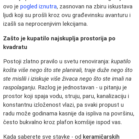
ovo je
pogled iznutra
, zasnovan na zbiru iskustava
ljudi koji su prošli kroz ovu građevinsku avanturu i
izašli sa neprocenjivim lekcijama.
Zašto je kupatilo najskuplja prostorija po
kvadratu
Postoji zlatno pravilo u svetu renoviranja:
kupatilo
košta više nego što ste planirali, traje duže nego što
ste mislili i iziskuje više živaca nego što ste imali na
raspolaganju
. Razlog je jednostavan - u pitanju je
prostor koji spaja vodu, struju, paru, kanalizaciju i
konstantnu izloženost vlazi, pa svaki propust u
radu može godinama kasnije da ispliva na površinu,
često bukvalno kroz plafon komšije ispod vas.
Kada saberete sve stavke - od
keramičarskih