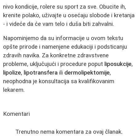
nivo kondicije, rolere su sport za sve. Obucite ih,
krenite polako, uživajte u osećaju slobode i kretanja
- i videće da će vam telo i duša biti zahvalni.
Napominjemo da su informacije u ovom tekstu
opšte prirode i namenjene edukaciji i podsticanju
zdravih navika. Za konkretne zdravstvene
probleme, uključujući i procedure poput
liposukcije
,
lipolize
,
lipotransfera
ili
dermolipektomije
,
neophodna je konsultacija sa kvalifikovanim
lekarem.
Komentari
Trenutno nema komentara za ovaj članak.