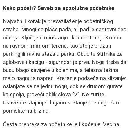
Kako početi? Saveti za apsolutne početnike
Najvažniji korak je prevazilaženje početničkog
straha. Mnogi se plaše pada, ali pad je sastavni deo
učenja. Ključ je u opuštanju i koncentraciji. Krenite
na ravnom, mirnom terenu, kao što je prazan
parking ili ravna staza u parku. Obucite
štitnike
za
zglobove i kacigu - sigurnost je prva. Noge treba da
budu blago savijene u kolenima, a telesna težina
malo nagnuta napred. Kretanje podseća na klizanje:
oslanjate se na jednu nogu, dok se drugom gurate
ka spolja, praveći oblik slova "V". Ne žurite.
Usavršite stajanje i lagano kretanje pre nego što
pomislite na brzinu.
Česta prepreka za početnike je i
kočenje
. Većina