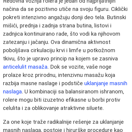
Redovna vožnja rolera je jedan od najprijatnijih
načina da se pozitivno utiče na svoju figuru. Ciklički
pokreti intenzivno angažuju donji deo tela. Butinski
mišići, prednja i zadnja strana butina, listovi i
zadnjica kontinuirano rade, što vodi ka njihovom
zatezanju i jačanju. Ova dinamična aktivnost
poboljšava cirkulaciju krvi i limfe u potkožnom
tkivu, što je upravo princip na kojem se zasniva
anticelulit masaža
. Dok se vozite, vaše noge
prolaze kroz prirodnu, intenzivnu masažu koja
razbija masne naslage i podstiče
uklanjanje masnih
naslaga
. U kombinaciji sa balansiranom ishranom,
rolere mogu biti izuzetno efikasne u borbi protiv
celulita i za oblikovanje atraktivne siluete.
Za one koje traže radikalnije rešenje za uklanjanje
masnih naslaga, postoje i hirurške procedure kao