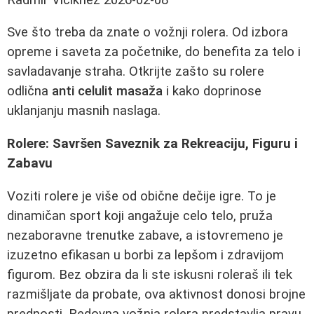
Sve što treba da znate o vožnji rolera. Od izbora
opreme i saveta za početnike, do benefita za telo i
savladavanje straha. Otkrijte zašto su rolere
odlična
anti celulit masaža
i kako doprinose
uklanjanju masnih naslaga.
Rolere: Savršen Saveznik za Rekreaciju, Figuru i
Zabavu
Voziti rolere je više od obične dečije igre. To je
dinamičan sport koji angažuje celo telo, pruža
nezaboravne trenutke zabave, a istovremeno je
izuzetno efikasan u borbi za lepšom i zdravijom
figurom. Bez obzira da li ste iskusni roleraš ili tek
razmišljate da probate, ova aktivnost donosi brojne
prednosti. Redovna vožnja rolera predstavlja pravu