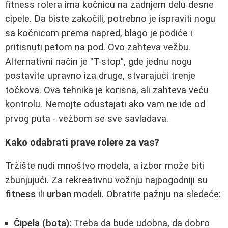
fitness rolera ima kočnicu na zadnjem delu desne
cipele. Da biste zakočili, potrebno je ispraviti nogu
sa kočnicom prema napred, blago je podiće i
pritisnuti petom na pod. Ovo zahteva vežbu.
Alternativni način je "T-stop", gde jednu nogu
postavite upravno iza druge, stvarajući trenje
točkova. Ova tehnika je korisna, ali zahteva veću
kontrolu. Nemojte odustajati ako vam ne ide od
prvog puta - vežbom se sve savladava.
Kako odabrati prave rolere za vas?
Tržište nudi mnoštvo modela, a izbor može biti
zbunjujući. Za rekreativnu vožnju najpogodniji su
fitness
ili
urban
modeli. Obratite pažnju na sledeće:
Čipela (bota):
Treba da bude udobna, da dobro