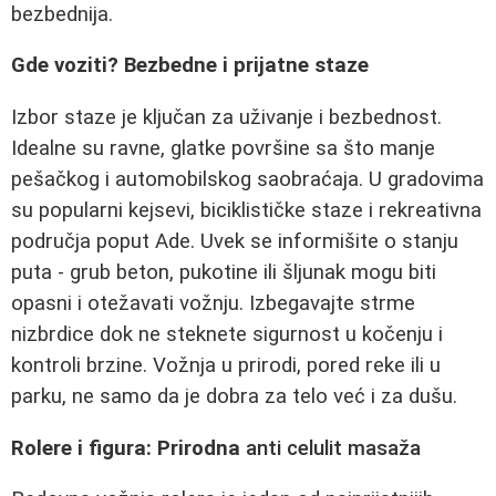
bezbednija.
Gde voziti? Bezbedne i prijatne staze
Izbor staze je ključan za uživanje i bezbednost.
Idealne su ravne, glatke površine sa što manje
pešačkog i automobilskog saobraćaja. U gradovima
su popularni kejsevi, biciklističke staze i rekreativna
područja poput Ade. Uvek se informišite o stanju
puta - grub beton, pukotine ili šljunak mogu biti
opasni i otežavati vožnju. Izbegavajte strme
nizbrdice dok ne steknete sigurnost u kočenju i
kontroli brzine. Vožnja u prirodi, pored reke ili u
parku, ne samo da je dobra za telo već i za dušu.
Rolere i figura: Prirodna
anti celulit masaža