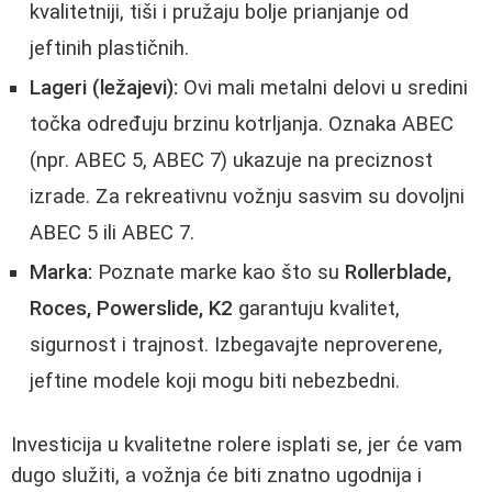
kvalitetniji, tiši i pružaju bolje prianjanje od
jeftinih plastičnih.
Lageri (ležajevi):
Ovi mali metalni delovi u sredini
točka određuju brzinu kotrljanja. Oznaka ABEC
(npr. ABEC 5, ABEC 7) ukazuje na preciznost
izrade. Za rekreativnu vožnju sasvim su dovoljni
ABEC 5 ili ABEC 7.
Marka:
Poznate marke kao što su
Rollerblade,
Roces, Powerslide, K2
garantuju kvalitet,
sigurnost i trajnost. Izbegavajte neproverene,
jeftine modele koji mogu biti nebezbedni.
Investicija u kvalitetne rolere isplati se, jer će vam
dugo služiti, a vožnja će biti znatno ugodnija i