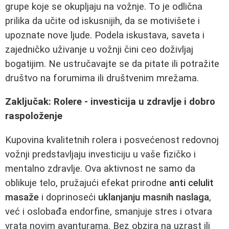
grupe koje se okupljaju na vožnje. To je odlična
prilika da učite od iskusnijih, da se motivišete i
upoznate nove ljude. Podela iskustava, saveta i
zajedničko uživanje u vožnji čini ceo doživljaj
bogatijim. Ne ustručavajte se da pitate ili potražite
društvo na forumima ili društvenim mrežama.
Zaključak: Rolere - investicija u zdravlje i dobro
raspoloženje
Kupovina kvalitetnih rolera i posvećenost redovnoj
vožnji predstavljaju investiciju u vaše fizičko i
mentalno zdravlje. Ova aktivnost ne samo da
oblikuje telo, pružajući efekat prirodne
anti celulit
masaže
i doprinoseći
uklanjanju masnih naslaga
,
već i oslobađa endorfine, smanjuje stres i otvara
vrata novim avanturama. Bez obzira na uzrast ili