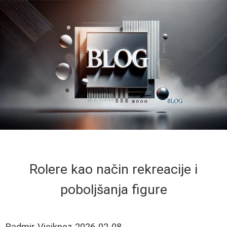
Rolere kao način rekreacije i
poboljšanja figure
Radmir Viciknez
2026-02-08