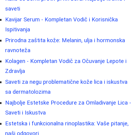
saveti
Kavijar Serum - Kompletan Vodič i Korisnička
Ispitivanja
Prirodna zaštita kože: Melanin, ulja i hormonska
ravnoteža
Kolagen - Kompletan Vodič za Očuvanje Lepote i
Zdravlja
Saveti za negu problematične kože lica i iskustva
sa dermatolozima
Najbolje Estetske Procedure za Omladivanje Lica -
Saveti i Iskustva
Estetska i funkcionalna rinoplastika: Vaše pitanje,
naši odgovori