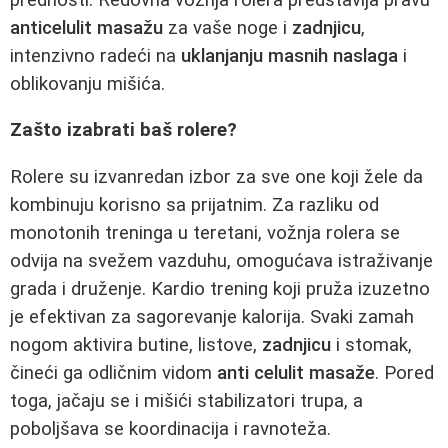
anticelulit masažu
za vaše noge i
zadnjicu
,
intenzivno radeći na
uklanjanju masnih naslaga
i
oblikovanju mišića.
Zašto izabrati baš rolere?
Rolere su izvanredan izbor za sve one koji žele da
kombinuju korisno sa prijatnim. Za razliku od
monotonih treninga u teretani, vožnja rolera se
odvija na svežem vazduhu, omogućava istraživanje
grada i druženje. Kardio trening koji pruža izuzetno
je efektivan za sagorevanje kalorija. Svaki zamah
nogom aktivira butine, listove,
zadnjicu
i stomak,
čineći ga odličnim vidom
anti celulit masaže
. Pored
toga, jačaju se i mišići stabilizatori trupa, a
poboljšava se koordinacija i ravnoteža.