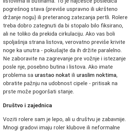
listovima ili butinama. To je najčešće posledica
pogrešnog stava (previše uspravno ili ukršteno
držanje nogu) ili preteranog zatezanja pertli. Rolere
treba dobro zategnuti da bi stopalo bilo fiksirano,
ali ne toliko da prekida cirkulaciju. Ako vas boli
spoljašnja strana listova, verovatno previše krivite
noge ka unutra - pokušajte da ih držite paralelno.
Ne zaboravite na zagrevanje pre vožnje i istezanje
posle nje, posebno butina i listova. Ako imate
problema sa
urastao nokat
ili
uraslim noktima
,
obratite pažnju na udobnost cipele - pritisak na
prste može pogoršati stanje.
Društvo i zajednica
Voziti rolere sam je lepo, ali u društvu je zabavnije.
Mnogi gradovi imaju roler klubove ili neformalne