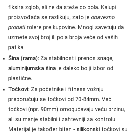
fiksira zglob, ali ne da steže do bola. Kalupi
proizvođača se razlikuju, zato je
obavezno
probati
rolere pre kupovine. Mnogi savetuju da
uzmete svoj broj ili pola broja veće od vaših
patika.
Šina (rama):
Za stabilnost i prenos snage,
aluminijumska šina
je daleko bolji izbor od
plastične.
Točkovi:
Za početnike i fitness vožnju
preporučuju se točkovi od 70-84mm. Veći
točkovi (npr. 90mm) omogućavaju veću brzinu,
ali su manje stabilni i zahtevniji za kontrolu.
Materijal je također bitan -
silikonski
točkovi su