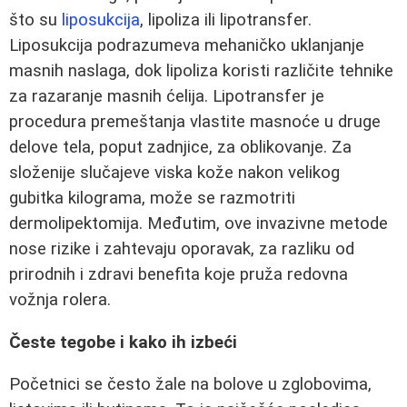
što su
liposukcija
, lipoliza ili lipotransfer.
Liposukcija podrazumeva mehaničko uklanjanje
masnih naslaga, dok lipoliza koristi različite tehnike
za razaranje masnih ćelija. Lipotransfer je
procedura premeštanja vlastite masnoće u druge
delove tela, poput zadnjice, za oblikovanje. Za
složenije slučajeve viska kože nakon velikog
gubitka kilograma, može se razmotriti
dermolipektomija. Međutim, ove invazivne metode
nose rizike i zahtevaju oporavak, za razliku od
prirodnih i zdravi benefita koje pruža redovna
vožnja rolera.
Česte tegobe i kako ih izbeći
Početnici se često žale na bolove u zglobovima,