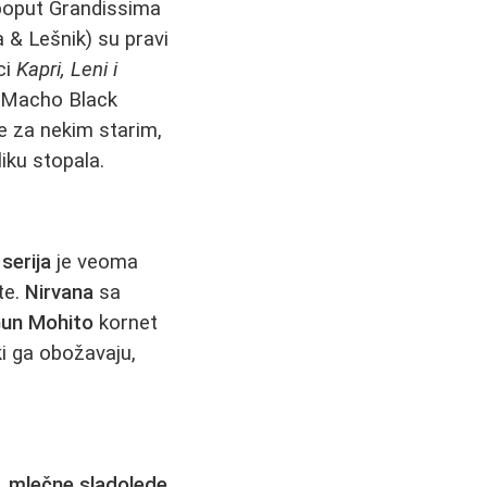
oput Grandissima
 & Lešnik) su pravi
ci
Kapri, Leni i
 Macho Black
e za nekim starim,
iku stopala.
serija
je veoma
te.
Nirvana
sa
un Mohito
kornet
i ga obožavaju,
 mlečne sladolede