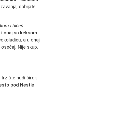
zavanja, dobijate
kom i bićeš
 i onaj sa keksom
.
okoladicu, a u onaj
osećaj. Nije skup,
tržište nudi širok
često pod Nestle