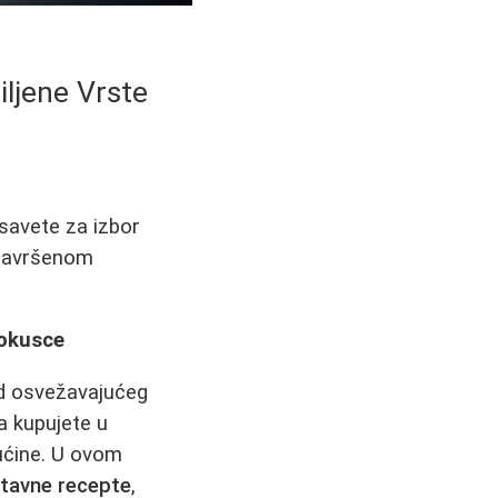
iljene Vrste
 savete za izbor
 savršenom
dokusce
od osvežavajućeg
a kupujete u
rućine. U ovom
stavne recepte
,