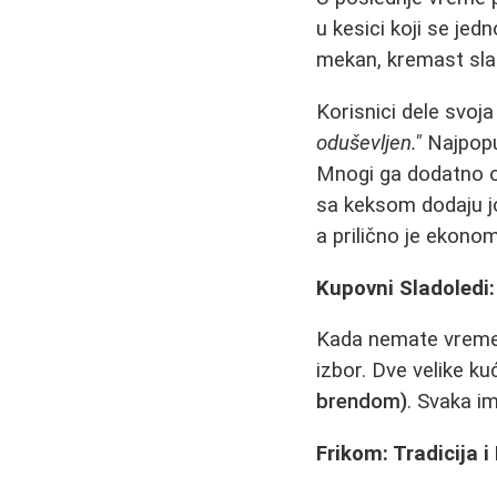
u kesici koji se j
mekan, kremast slad
Korisnici dele svoja
oduševljen."
Najpopul
Mnogi ga dodatno op
sa keksom dodaju jo
a prilično je ekono
Kupovni Sladoledi:
Kada nemate vremena
izbor. Dve velike k
brendom)
. Svaka i
Frikom: Tradicija i