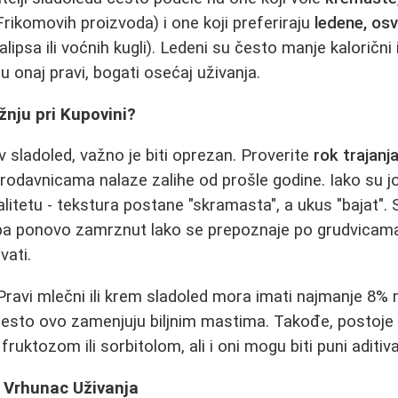
Frikomovih proizvoda) i one koji preferiraju
ledene, os
ipsa ili voćnih kugli). Ledeni su često manje kalorični 
u onaj pravi, bogati osećaj uživanja.
žnju pri Kupovini?
 sladoled, važno je biti oprezan. Proverite
rok trajanj
odavnicama nalaze zalihe od prošle godine. Iako su još
litetu - tekstura postane "skramasta", a ukus "bajat". S
pa ponovo zamrznut lako se prepoznaje po grudvicama 
vati.
 Pravi mlečni ili krem sladoled mora imati najmanje 8%
često ovo zamenjuju biljnim mastima. Takođe, postoje
ruktozom ili sorbitolom, ali i oni mogu biti puni aditiva
: Vrhunac Uživanja