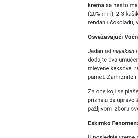
krema
sa nešto man
(20% mm), 2-3 kašik
rendanu čokoladu, v
Osvežavajući Voćn
Jedan od
najlakših 
dodajte dva umućena 
mlevene keksove, re
pamet. Zamrznite i 
Za one koji se plaš
priznaju da upravo
pažljivom izboru sve
Eskimko Fenomen:
U poslednje vreme p