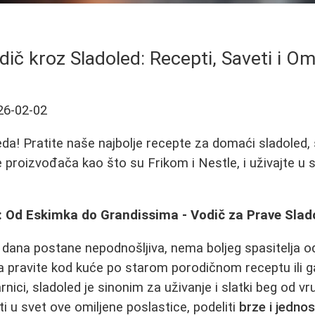
ič kroz Sladoled: Recepti, Saveti i Om
26-02-02
leda! Pratite naše najbolje recepte za domaći sladoled,
 proizvođača kao što su Frikom i Nestle, i uživajte u
: Od Eskimka do Grandissima - Vodič za Prave Sla
h dana postane nepodnošljiva, nema boljeg spasitelja 
ga pravite kod kuće po starom porodičnom receptu ili g
rnici, sladoled je sinonim za uživanje i slatki beg od v
i u svet ove omiljene poslastice, podeliti
brze i jedno