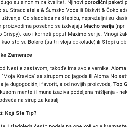
 dugo su sinonim za kvalitet. Njihovi
porodični paketi
p
 su Stracciatella & Šumsko Voće ili Biskvit & Čokolada
 uživanje. Od sladoleda na štapiću, neprežaljni su klasi
m proizvodima posebno se izdvajaju
Macho serija
(npr.
o Crispy), kao i korneti poput
Maximo
serije. Mnogi žal
 kao što su
Bolero
(sa tri sloja čokolade) ili
Stopi
u obl
atke Zamenice
pod Nestle zastavom, takođe ima svoje vernike.
Aloma 
"Moja Kravica" sa sirupom od jagoda ili Aloma Noiset
 je dugogodišnji favorit, a od novijih proizvoda,
Top G
usom mente i limuna izaziva podeljena mišljenja - nek
odseća na sirup za kašalj.
i: Koji Ste Tip?
bitelji sladoleda često podele na one koji vole
kremaste,