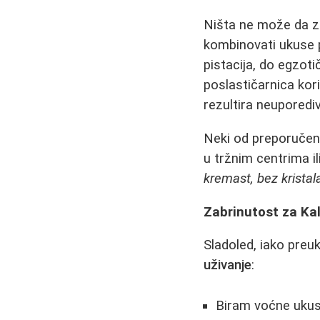
Ništa ne može da z
kombinovati ukuse p
pistacija, do egzoti
poslastičarnica kor
rezultira neuporedi
Neki od preporučeni
u tržnim centrima il
kremast, bez kristal
Zabrinutost za Kal
Sladoled, iako preu
uživanje
:
Biram voćne ukuse