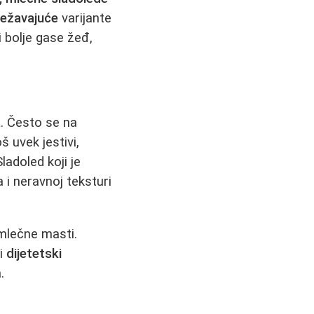
vežavajuće
varijante
i bolje gase žeđ,
a
. Često se na
 uvek jestivi,
ladoled koji je
i neravnoj teksturi
 mlečne masti.
 i
dijetetski
.