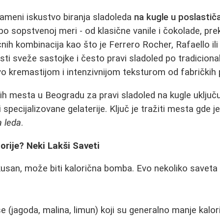
ameni iskustvo biranja sladoleda
na kugle u poslastiča
o sopstvenoj meri - od klasične vanile i čokolade, prek
čnih kombinacija kao što je Ferrero Rocher, Rafaello il
isti sveže sastojke i često pravi sladoled po tradicion
vo kremastijom i intenzivnijom teksturom od fabričkih 
h mesta u Beogradu za pravi sladoled na kugle uključu
i specijalizovane gelaterije. Ključ je tražiti mesta gde 
a leda
.
orije? Neki Lakši Saveti
kusan, može biti kalorična bomba. Evo nekoliko saveta
 (jagoda, malina, limun) koji su generalno manje kalor