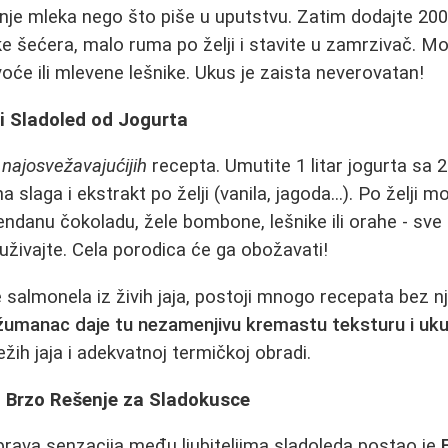
je mleka nego što piše u uputstvu. Zatim dodajte 200
e šećera, malo ruma po želji i stavite u zamrzivač. Mo
oće ili mlevene lešnike. Ukus je zaista neverovatan!
i Sladoled od Jogurta
i najosvežavajućijih
recepta. Umutite 1 litar jogurta sa 
slaga i ekstrakt po želji (vanila, jagoda...). Po želji 
ndanu čokoladu, žele bombone, lešnike ili orahe - sv
uživajte. Cela porodica će ga obožavati!
e salmonela iz živih jaja, postoji mnogo recepata bez 
žumanac daje tu nezamenjivu kremastu teksturu i uk
žih jaja i adekvatnoj termičkoj obradi.
 Brzo Rešenje za Sladokusce
rava senzacija među ljubiteljima sladoleda postao je