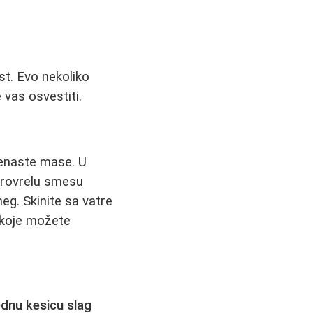
st. Evo nekoliko
 vas osvestiti.
jenaste mase. U
 Provrelu smesu
eg. Skinite sa vatre
d koje možete
dnu kesicu slag