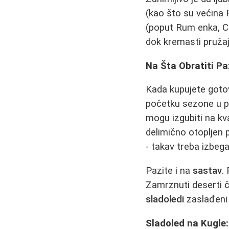
(kao što su većina 
(poput Rum enka, Cal
dok kremasti pružaj
Na Šta Obratiti Pa
Kada kupujete gotov
početku sezone u pr
mogu izgubiti na kva
delimično otopljen 
- takav treba izbega
Pazite i na
sastav
.
Zamrznuti deserti 
sladoledi
zaslađeni f
Sladoled na Kugle