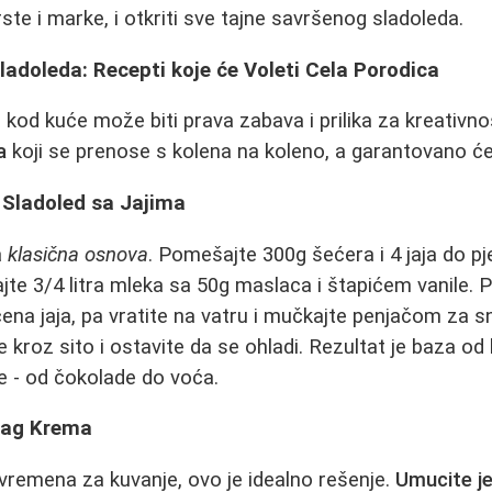
vrste i marke, i otkriti sve tajne savršenog sladoleda.
adoleda: Recepti koje će Voleti Cela Porodica
 kod kuće može biti prava zabava i prilika za kreativno
a
koji se prenose s kolena na koleno, a garantovano će
 Sladoled sa Jajima
a
klasična osnova
. Pomešajte 300g šećera i 4 jaja do p
te 3/4 litra mleka sa 50g maslaca i štapićem vanile.
ena jaja, pa vratite na vatru i mučkajte penjačom za sn
e kroz sito i ostavite da se ohladi. Rezultat je baza o
e - od čokolade do voća.
Slag Krema
vremena za kuvanje, ovo je idealno rešenje.
Umucite je