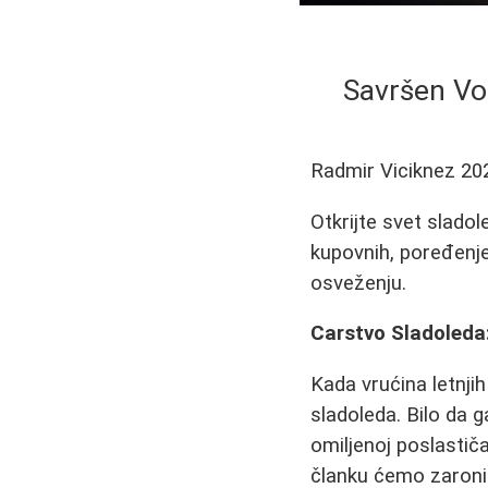
Savršen Vod
Radmir Viciknez
20
Otkrijte svet slado
kupovnih, poređenje
osveženju.
Carstvo Sladoleda
Kada vrućina letnji
sladoleda. Bilo da 
omiljenoj poslastiča
članku ćemo zaronit