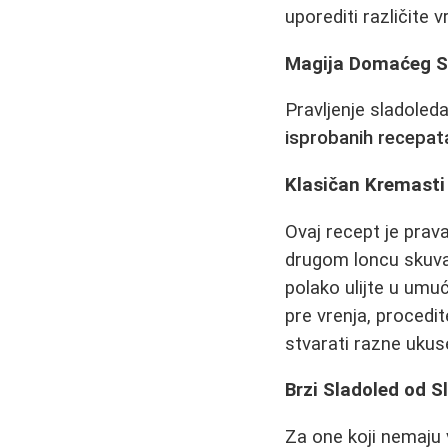
uporediti različite 
Magija Domaćeg Sl
Pravljenje sladoleda
isprobanih recepat
Klasičan Kremasti
Ovaj recept je prav
drugom loncu skuvaj
polako ulijte u umuć
pre vrenja, procedit
stvarati razne ukus
Brzi Sladoled od 
Za one koji nemaju 