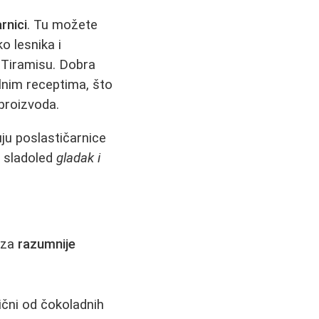
rnici
. Tu možete
o lesnika i
i Tiramisu. Dobra
alnim receptima, što
proizvoda.
ju poslastičarnice
je sladoled
gladak i
 za
razumnije
ični od čokoladnih