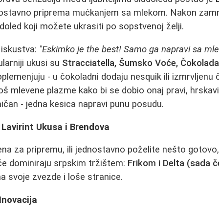
ednostavno priprema mućkanjem sa mlekom. Nakon zamr
oled koji možete ukrasiti po sopstvenoj želji.
 iskustva:
"Eskimko je the best! Samo ga napravi sa mle
arniji ukusi su
Stracciatella, Šumsko Voće, Čokolada
lemenjuju - u čokoladni dodaju nesquik ili izmrvljenu č
š mlevene plazme kako bi se dobio onaj pravi, hrskavi 
mičan - jedna kesica napravi punu posudu.
 Lavirint Ukusa i Brendova
 za pripremu, ili jednostavno poželite nešto gotovo, 
uće dominiraju srpskim tržištem:
Frikom i Delta (sada 
ma svoje zvezde i loše stranice.
 Inovacija