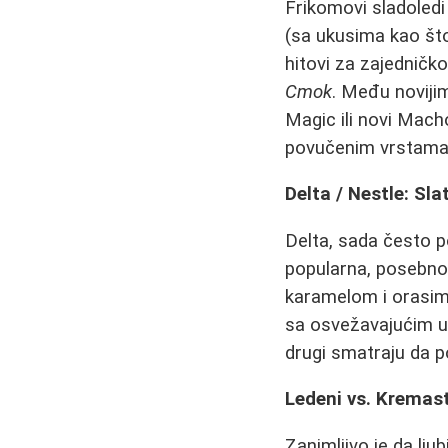
Frikomovi sladoledi
(sa ukusima kao što
hitovi za zajedničko
Cmok
. Među noviji
Magic ili novi Mach
povučenim vrstama
Delta / Nestle: Sl
Delta, sada često 
popularna, posebno 
karamelom i orasima
sa osvežavajućim uk
drugi smatraju da p
Ledeni vs. Kremast
Zanimljivo je da lju