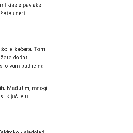
ml kisele pavlake
žete uneti i
2 šolje šećera. Tom
možete dodati
e što vam padne na
njih. Međutim, mnogi
us
. Ključ je u
Eskimko
- sladoled