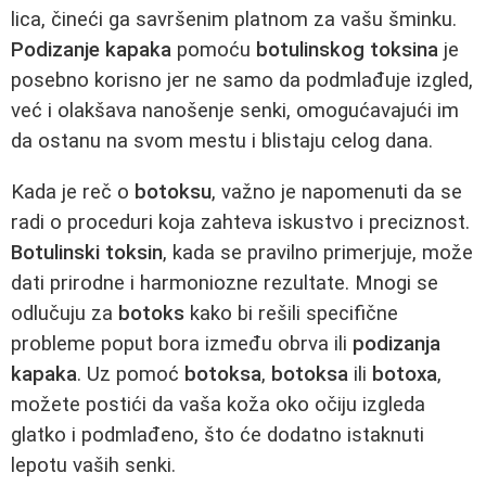
lica, čineći ga savršenim platnom za vašu šminku.
Podizanje kapaka
pomoću
botulinskog toksina
je
posebno korisno jer ne samo da podmlađuje izgled,
već i olakšava nanošenje senki, omogućavajući im
da ostanu na svom mestu i blistaju celog dana.
Kada je reč o
botoksu
, važno je napomenuti da se
radi o proceduri koja zahteva iskustvo i preciznost.
Botulinski toksin
, kada se pravilno primerjuje, može
dati prirodne i harmoniozne rezultate. Mnogi se
odlučuju za
botoks
kako bi rešili specifične
probleme poput bora između obrva ili
podizanja
kapaka
. Uz pomoć
botoksa
,
botoksa
ili
botoxa
,
možete postići da vaša koža oko očiju izgleda
glatko i podmlađeno, što će dodatno istaknuti
lepotu vaših senki.