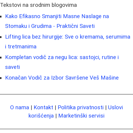
Tekstovi na srodnim blogovima
Kako Efikasno Smanjiti Masne Naslage na
Stomaku i Grudima - Praktični Saveti
Lifting lica bez hirurgije: Sve o kremama, serumima
i tretmanima
Kompletan vodič za negu lica: sastojci, rutine i
saveti
Konačan Vodič za Izbor Savršene Veš Mašine
O nama
|
Kontakt
|
Politika privatnosti
|
Uslovi
korišćenja
|
Marketinški servisi