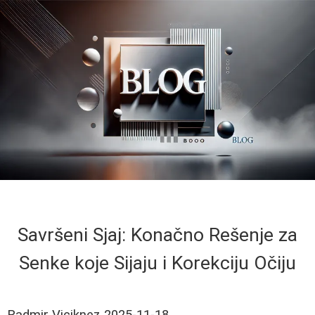
Savršeni Sjaj: Konačno Rešenje za
Senke koje Sijaju i Korekciju Očiju
Radmir Viciknez
2025-11-18