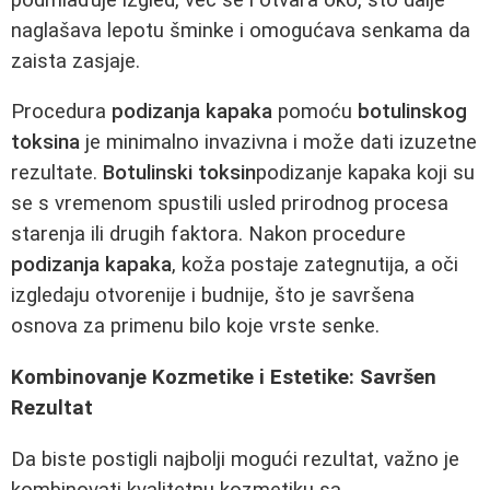
naglašava lepotu šminke i omogućava senkama da
zaista zasjaje.
Procedura
podizanja kapaka
pomoću
botulinskog
toksina
je minimalno invazivna i može dati izuzetne
rezultate.
Botulinski toksin
podizanje kapaka koji su
se s vremenom spustili usled prirodnog procesa
starenja ili drugih faktora. Nakon procedure
podizanja kapaka
, koža postaje zategnutija, a oči
izgledaju otvorenije i budnije, što je savršena
osnova za primenu bilo koje vrste senke.
Kombinovanje Kozmetike i Estetike: Savršen
Rezultat
Da biste postigli najbolji mogući rezultat, važno je
kombinovati kvalitetnu kozmetiku sa