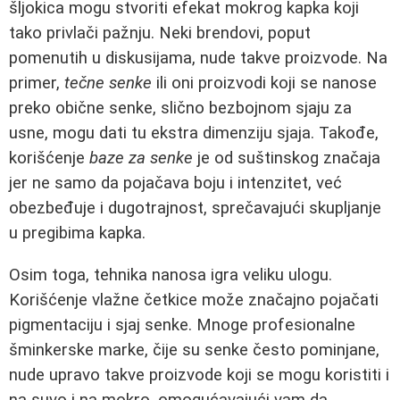
šljokica mogu stvoriti efekat mokrog kapka koji
tako privlači pažnju. Neki brendovi, poput
pomenutih u diskusijama, nude takve proizvode. Na
primer,
tečne senke
ili oni proizvodi koji se nanose
preko obične senke, slično bezbojnom sjaju za
usne, mogu dati tu ekstra dimenziju sjaja. Takođe,
korišćenje
baze za senke
je od suštinskog značaja
jer ne samo da pojačava boju i intenzitet, već
obezbeđuje i dugotrajnost, sprečavajući skupljanje
u pregibima kapka.
Osim toga, tehnika nanosa igra veliku ulogu.
Korišćenje vlažne četkice može značajno pojačati
pigmentaciju i sjaj senke. Mnoge profesionalne
šminkerske marke, čije su senke često pominjane,
nude upravo takve proizvode koji se mogu koristiti i
na suvo i na mokro, omogućavajući vam da