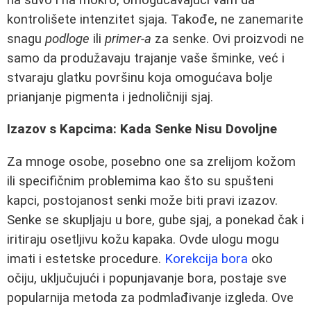
kontrolišete intenzitet sjaja. Takođe, ne zanemarite
snagu
podloge
ili
primer-a
za senke. Ovi proizvodi ne
samo da produžavaju trajanje vaše šminke, već i
stvaraju glatku površinu koja omogućava bolje
prianjanje pigmenta i jednoličniji sjaj.
Izazov s Kapcima: Kada Senke Nisu Dovoljne
Za mnoge osobe, posebno one sa zrelijom kožom
ili specifičnim problemima kao što su spušteni
kapci, postojanost senki može biti pravi izazov.
Senke se skupljaju u bore, gube sjaj, a ponekad čak i
iritiraju osetljivu kožu kapaka. Ovde ulogu mogu
imati i estetske procedure.
Korekcija bora
oko
očiju, uključujući i popunjavanje bora, postaje sve
popularnija metoda za podmlađivanje izgleda. Ove