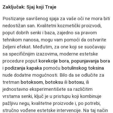
Zaključak: Sjaj koji Traje
Postizanje savršenog sjaja za vaše oči ne mora biti
nedostižan san. Kvalitetni kozmetički proizvodi,
poput dobrih senki i baza, zajedno sa pravom
tehnikom nanosa, mogu vam pomoći da ostvarite
željeni efekat. Međutim, za one koji se suočavaju
sa specifičnijim izazovima, moderne estetske
procedure poput
korekcije bora
,
popunjavanja bora
i
podizanja kapaka
pomoću
botulinskog toksina
nude dodatne mogućnosti. Bilo da se odlučite za
tretman
botoksom
,
botoksu
ili
botoxu
, ili
jednostavno eksperimentišete sa različitim
vrstama senki, ključ je u pristupu koji kombinuje
pažljivu negu, kvalitetne proizvode i, po potrebi,
stručno vođene estetske intervencije. Na taj način