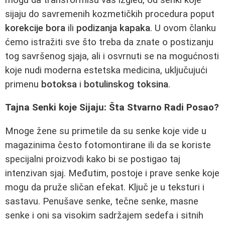
sijaju do savremenih kozmetičkih procedura poput
korekcije bora
ili
podizanja kapaka
. U ovom članku
ćemo istražiti sve što treba da znate o postizanju
tog savršenog sjaja, ali i osvrnuti se na mogućnosti
koje nudi moderna estetska medicina, uključujući
primenu
botoksa
i
botulinskog toksina
.
Tajna Senki koje Sijaju: Šta Stvarno Radi Posao?
Mnoge žene su primetile da su senke koje vide u
magazinima često fotomontirane ili da se koriste
specijalni proizvodi kako bi se postigao taj
intenzivan sjaj. Međutim, postoje i prave senke koje
mogu da pruže sličan efekat. Ključ je u teksturi i
sastavu. Penušave senke, tečne senke, masne
senke i oni sa visokim sadržajem sedefa i sitnih