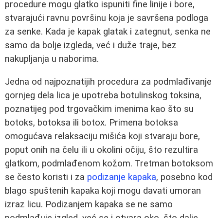
procedure mogu glatko ispuniti fine linije i bore,
stvarajući ravnu površinu koja je savršena podloga
za senke. Kada je kapak glatak i zategnut, senka ne
samo da bolje izgleda, već i duže traje, bez
nakupljanja u naborima.
Jedna od najpoznatijih procedura za podmlađivanje
gornjeg dela lica je upotreba botulinskog toksina,
poznatijeg pod trgovačkim imenima kao što su
botoks, botoksa ili botox. Primena botoksa
omogućava relaksaciju mišića koji stvaraju bore,
poput onih na čelu ili u okolini očiju, što rezultira
glatkom, podmlađenom kožom. Tretman botoksom
se često koristi i za
podizanje kapaka
, posebno kod
blago spuštenih kapaka koji mogu davati umoran
izraz licu. Podizanjem kapaka se ne samo
podmlađuje izgled, već se i otvara oko, što dalje