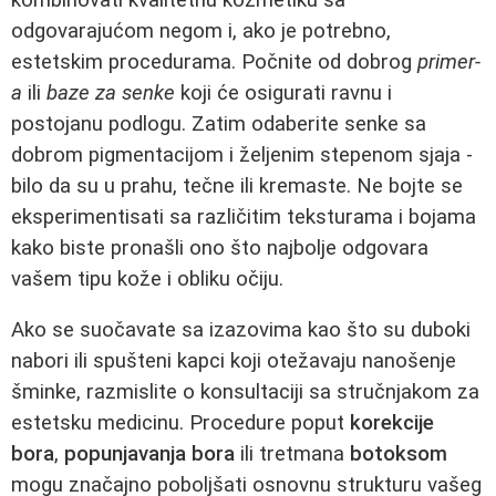
odgovarajućom negom i, ako je potrebno,
estetskim procedurama. Počnite od dobrog
primer-
a
ili
baze za senke
koji će osigurati ravnu i
postojanu podlogu. Zatim odaberite senke sa
dobrom pigmentacijom i željenim stepenom sjaja -
bilo da su u prahu, tečne ili kremaste. Ne bojte se
eksperimentisati sa različitim teksturama i bojama
kako biste pronašli ono što najbolje odgovara
vašem tipu kože i obliku očiju.
Ako se suočavate sa izazovima kao što su duboki
nabori ili spušteni kapci koji otežavaju nanošenje
šminke, razmislite o konsultaciji sa stručnjakom za
estetsku medicinu. Procedure poput
korekcije
bora
,
popunjavanja bora
ili tretmana
botoksom
mogu značajno poboljšati osnovnu strukturu vašeg