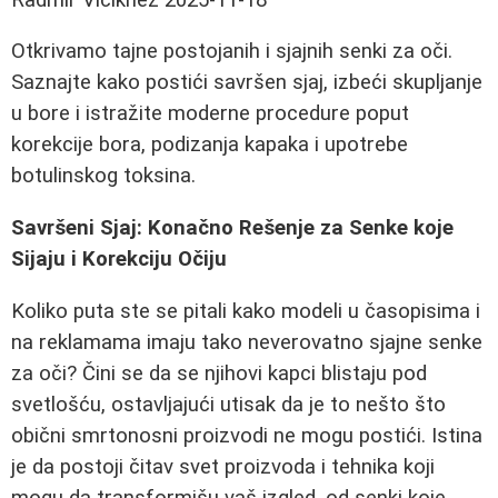
Otkrivamo tajne postojanih i sjajnih senki za oči.
Saznajte kako postići savršen sjaj, izbeći skupljanje
u bore i istražite moderne procedure poput
korekcije bora, podizanja kapaka i upotrebe
botulinskog toksina.
Savršeni Sjaj: Konačno Rešenje za Senke koje
Sijaju i Korekciju Očiju
Koliko puta ste se pitali kako modeli u časopisima i
na reklamama imaju tako neverovatno sjajne senke
za oči? Čini se da se njihovi kapci blistaju pod
svetlošću, ostavljajući utisak da je to nešto što
obični smrtonosni proizvodi ne mogu postići. Istina
je da postoji čitav svet proizvoda i tehnika koji
mogu da transformišu vaš izgled, od senki koje