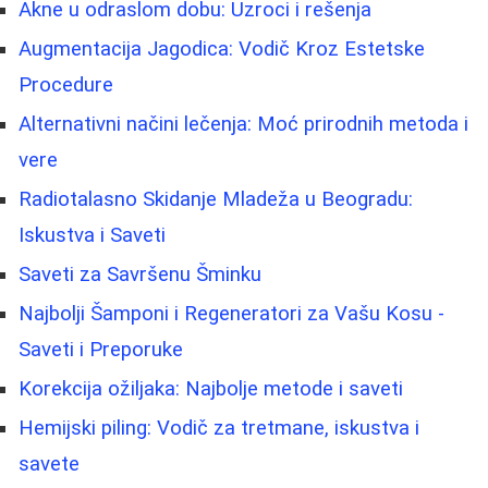
Akne u odraslom dobu: Uzroci i rešenja
Augmentacija Jagodica: Vodič Kroz Estetske
Procedure
Alternativni načini lečenja: Moć prirodnih metoda i
vere
Radiotalasno Skidanje Mladeža u Beogradu:
Iskustva i Saveti
Saveti za Savršenu Šminku
Najbolji Šamponi i Regeneratori za Vašu Kosu -
Saveti i Preporuke
Korekcija ožiljaka: Najbolje metode i saveti
Hemijski piling: Vodič za tretmane, iskustva i
savete