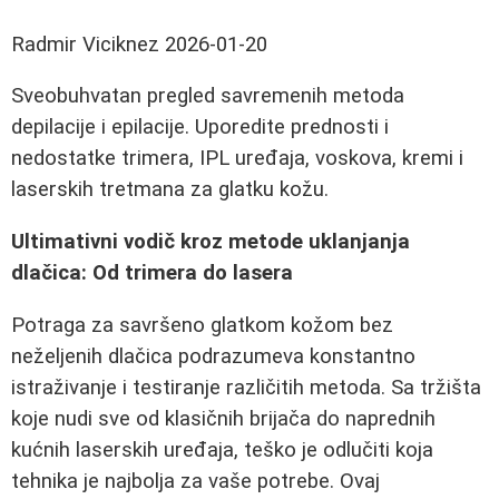
Radmir Viciknez
2026-01-20
Sveobuhvatan pregled savremenih metoda
depilacije i epilacije. Uporedite prednosti i
nedostatke trimera, IPL uređaja, voskova, kremi i
laserskih tretmana za glatku kožu.
Ultimativni vodič kroz metode uklanjanja
dlačica: Od trimera do lasera
Potraga za savršeno glatkom kožom bez
neželjenih dlačica podrazumeva konstantno
istraživanje i testiranje različitih metoda. Sa tržišta
koje nudi sve od klasičnih brijača do naprednih
kućnih laserskih uređaja, teško je odlučiti koja
tehnika je najbolja za vaše potrebe. Ovaj