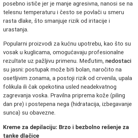
posebno ističe jer je manje agresivna, nanosi se na
telesnu temperaturu i često se povlači u smeru
rasta dlake, što smanjuje rizik od iritacije i
urastanja.
Popularni proizvodi za kućnu upotrebu, kao što su
vosak u kuglicama, omogućavaju profesionalne
rezultate uz pažljivu primenu. Međutim,
nedostaci
su jasni: postupak može biti bolan, naročito na
osetljivim zonama, a postoji rizik od crvenila, upala
folikula ili čak opekotina usled neadekvatnog
zagrevanja voska. Pravilna priprema kože (piling
dan pre) i postepena negа (hidratacija, izbegavanje
sunca) su obavezne.
Kreme za depilaciju: Brzo i bezbolno rešenje za
tanke dlačice