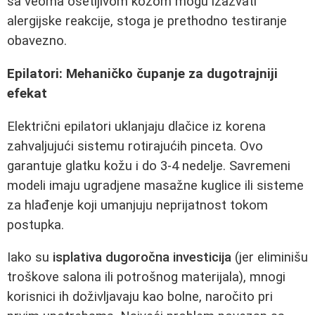
sa veoma osetljivom kožom mogu izazvati
alergijske reakcije, stoga je prethodno testiranje
obavezno.
Epilatori: Mehaničko čupanje za dugotrajniji
efekat
Električni epilatori uklanjaju dlačice iz korena
zahvaljujući sistemu rotirajućih pinceta. Ovo
garantuje glatku kožu i do 3-4 nedelje. Savremeni
modeli imaju ugradjene masažne kuglice ili sisteme
za hlađenje koji umanjuju neprijatnost tokom
postupka.
Iako su
isplativa dugoročna investicija
(jer eliminišu
troškove salona ili potrošnog materijala), mnogi
korisnici ih doživljavaju kao bolne, naročito pri