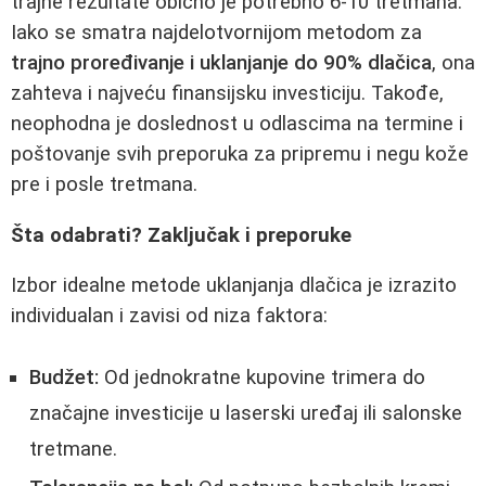
trajne rezultate obično je potrebno 6-10 tretmana.
Iako se smatra najdelotvornijom metodom za
trajno proređivanje i uklanjanje do 90% dlačica
, ona
zahteva i najveću finansijsku investiciju. Takođe,
neophodna je doslednost u odlascima na termine i
poštovanje svih preporuka za pripremu i negu kože
pre i posle tretmana.
Šta odabrati? Zaključak i preporuke
Izbor idealne metode uklanjanja dlačica je izrazito
individualan i zavisi od niza faktora:
Budžet:
Od jednokratne kupovine trimera do
značajne investicije u laserski uređaj ili salonske
tretmane.