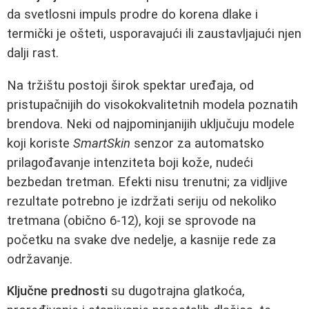
da svetlosni impuls prodre do korena dlake i
termički je ošteti, usporavajući ili zaustavljajući njen
dalji rast.
Na tržištu postoji širok spektar uređaja, od
pristupačnijih do visokokvalitetnih modela poznatih
brendova. Neki od najpominjanijih uključuju modele
koji koriste
SmartSkin
senzor za automatsko
prilagođavanje intenziteta boji kože, nudeći
bezbedan tretman. Efekti nisu trenutni; za vidljive
rezultate potrebno je izdržati seriju od nekoliko
tretmana (obično 6-12), koji se sprovode na
početku na svake dve nedelje, a kasnije rede za
održavanje.
Ključne prednosti
su dugotrajna glatkoća,