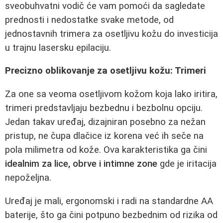
sveobuhvatni vodič će vam pomoći da sagledate
prednosti i nedostatke svake metode, od
jednostavnih trimera za osetljivu kožu do investicija
u trajnu lasersku epilaciju.
Precizno oblikovanje za osetljivu kožu: Trimeri
Za one sa veoma osetljivom kožom koja lako iritira,
trimeri predstavljaju bezbednu i bezbolnu opciju.
Jedan takav uređaj, dizajniran posebno za nežan
pristup, ne čupa dlačice iz korena već ih seče na
pola milimetra od kože. Ova karakteristika ga čini
idealnim za lice, obrve i intimne zone
gde je iritacija
nepoželjna.
Uređaj je mali, ergonomski i radi na standardne AA
baterije, što ga čini potpuno bezbednim od rizika od