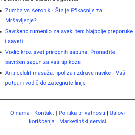
Zumba vs Aerobik - Šta je Efikasnije za
Mršavljenje?
Savršeno rumenilo za svaki ten: Najbolje preporuke
i saveti
Vodič kroz svet prirodnih sapuna: Pronađite
savršen sapun za vaš tip kože
Anti celulit masaža, lipoliza i zdrave navike - Vaš
potpuni vodič do zategnute linije
O nama
|
Kontakt
|
Politika privatnosti
|
Uslovi
korišćenja
|
Marketinški servisi