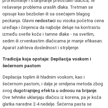
proređivanje i stanjivanje preostalih dlačica, te
rešavanje problema uraslih dlaka. Tretman se
opisuje kao bezbolan ili sa osećajem blagog
peckanja. Glavni
nedostaci
su visoka početna cena
uređaja i činjenica da najbolje deluje na kontrastu
između svetle kože i tamne dlake - na svetlim,
sedim ili crvenkastim dlačicama je manje efikasan.
Aparat zahteva doslednost i strpljenje.
Tradicija koja opstaje: Depilacija voskom i
šećernom pastom
Depilacija toplim ili hladnim voskom, kao i
šećernom pastom, i dalje je omiljena metoda zbog
svog
dugotrajnijeg efekta u odnosu na brijanje
.
Ove tehnike uklanjaju dlačicu iz korena, pa je koža
glatka naredne 2-4 nedelje. Šećerna pasta se