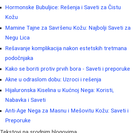
Hormonske Bubuljice: Rešenja i Saveti za Čistu
Kožu
Mamine Tajne za Savršenu Kožu: Najbolji Saveti za
Negu Lica
Rešavanje komplikacija nakon estetskih tretmana
podočnjaka
Kako se boriti protiv prvih bora - Saveti i preporuke
Akne u odraslom dobu: Uzroci i rešenja
Hijaluronska Kiselina u Kućnoj Nega: Koristi,
Nabavka i Saveti
Anti-Age Nega za Masnu i Mešovitu Kožu: Saveti i
Preporuke
Tekstovi na srodnim blogovima