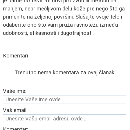
je pametno testirati novi proizvod ili metodu na
manjem, neprimećljivom delu kože pre nego što ga
primenite na željenoj površini. Slušajte svoje telo i
odaberite ono što vam pruža ravnotežu između
udobnosti, efikasnosti i dugotrajnosti.
Komentari
Trenutno nema komentara za ovaj članak.
Vaše ime:
Vaš email:
Komentar: