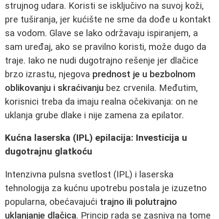
strujnog udara. Koristi se isključivo na suvoj koži,
pre tuširanja, jer kućište ne sme da dođe u kontakt
sa vodom. Glave se lako održavaju ispiranjem, a
sam uređaj, ako se pravilno koristi, može dugo da
traje. Iako ne nudi dugotrajno rešenje jer dlačice
brzo izrastu, njegova
prednost je u bezbolnom
oblikovanju i skraćivanju
bez crvenila. Međutim,
korisnici treba da imaju realna očekivanja: on ne
uklanja grube dlake i nije zamena za epilator.
Kućna laserska (IPL) epilacija: Investicija u
dugotrajnu glatkoću
Intenzivna pulsna svetlost (IPL) i laserska
tehnologija za kućnu upotrebu postala je izuzetno
popularna, obećavajući
trajno ili polutrajno
uklanjanje dlačica
. Princip rada se zasniva na tome