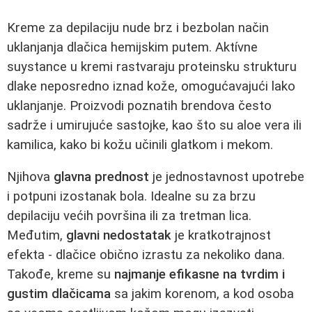
Kreme za depilaciju nude brz i bezbolan način
uklanjanja dlačica hemijskim putem. Aktívne
suystance u kremi rastvaraju proteinsku strukturu
dlake neposredno iznad kože, omogućavajući lako
uklanjanje. Proizvodi poznatih brendova često
sadrže i umirujuće sastojke, kao što su aloe vera ili
kamilica, kako bi kožu učinili glatkom i mekom.
Njihova
glavna prednost
je jednostavnost upotrebe
i potpuni izostanak bola. Idealne su za brzu
depilaciju većih površina ili za tretman lica.
Međutim,
glavni nedostatak
je kratkotrajnost
efekta - dlačice obično izrastu za nekoliko dana.
Takođe, kreme su
najmanje efikasne na tvrdim i
gustim dlačicama
sa jakim korenom, a kod osoba