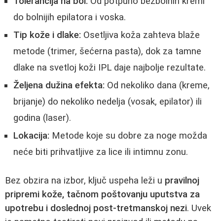
Tolerancija na bol:
Od potpuno bezbolnih kremi
do bolnijih epilatora i voska.
Tip kože i dlake:
Osetljiva koža zahteva blaže
metode (trimer, šećerna pasta), dok za tamne
dlake na svetloj koži IPL daje najbolje rezultate.
Željena dužina efekta:
Od nekoliko dana (kreme,
brijanje) do nekoliko nedelja (vosak, epilator) ili
godina (laser).
Lokacija:
Metode koje su dobre za noge možda
neće biti prihvatljive za lice ili intimnu zonu.
Bez obzira na izbor, ključ uspeha leži u
pravilnoj
pripremi kože, tačnom poštovanju uputstva za
upotrebu i doslednoj post-tretmanskoj nezi
. Uvek