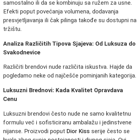
samostalno ili da se kombinuju sa ružem za usne.
Efekti poput povećanja volumena, dodavanja
presvjetljavanja ili čak pilinga takođe su dostupni na
tržištu.
Analiza Različitih Tipova Sjajeva: Od Luksuza do
Svakodnevice
Različiti brendovi nude različita iskustva. Hajde da
pogledamo neke od najčešće pominjanih kategorija.
Luksuzni Brednovi: Kada Kvalitet Opravdava
Cenu
Luksuzni brendovi često nude ne samo kvalitetnu
formulu već i sofisticiranu ambalažu i jedinstvene
nijanse. Proizvodi poput
Dior Kiss
serije često se
hvale zbog svoje postojanosti i divnog sjaja. Ovi