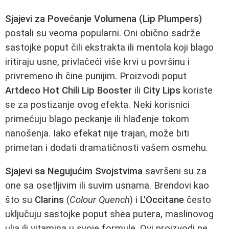
Sjajevi za Povećanje Volumena (Lip Plumpers)
postali su veoma popularni. Oni obično sadrže
sastojke poput čili ekstrakta ili mentola koji blago
iritiraju usne, privlačeći više krvi u površinu i
privremeno ih čine punijim. Proizvodi poput
Artdeco Hot Chili Lip Booster
ili
City Lips
koriste
se za postizanje ovog efekta. Neki korisnici
primećuju blago peckanje ili hlađenje tokom
nanošenja. Iako efekat nije trajan, može biti
primetan i dodati dramatičnosti vašem osmehu.
Sjajevi sa Negujućim Svojstvima
savršeni su za
one sa osetljivim ili suvim usnama. Brendovi kao
što su
Clarins
(
Colour Quench
) i
L'Occitane
često
uključuju sastojke poput shea putera, maslinovog
ulja ili vitamina u svoje formule. Ovi proizvodi ne