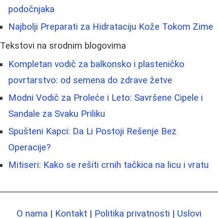
podočnjaka
Najbolji Preparati za Hidrataciju Kože Tokom Zime
Tekstovi na srodnim blogovima
Kompletan vodič za balkonsko i plasteničko
povrtarstvo: od semena do zdrave žetve
Modni Vodič za Proleće i Leto: Savršene Cipele i
Sandale za Svaku Priliku
Spušteni Kapci: Da Li Postoji Rešenje Bez
Operacije?
Mitiseri: Kako se rešiti crnih tačkica na licu i vratu
O nama
|
Kontakt
|
Politika privatnosti
|
Uslovi