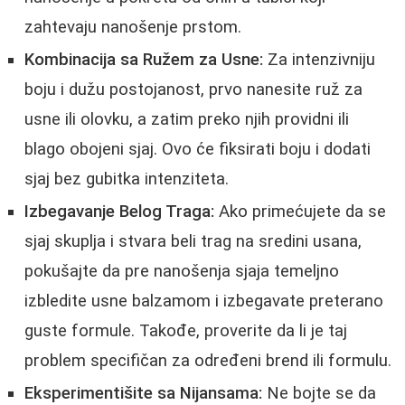
zahtevaju nanošenje prstom.
Kombinacija sa Ružem za Usne:
Za intenzivniju
boju i dužu postojanost, prvo nanesite ruž za
usne ili olovku, a zatim preko njih providni ili
blago obojeni sjaj. Ovo će fiksirati boju i dodati
sjaj bez gubitka intenziteta.
Izbegavanje Belog Traga:
Ako primećujete da se
sjaj skuplja i stvara beli trag na sredini usana,
pokušajte da pre nanošenja sjaja temeljno
izbledite usne balzamom i izbegavate preterano
guste formule. Takođe, proverite da li je taj
problem specifičan za određeni brend ili formulu.
Eksperimentišite sa Nijansama:
Ne bojte se da