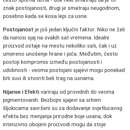
znak postojanosti, drugi je smatraju neugodnom,
posebno kada se kosa lepi za usne.
Postojanost
je još jedan ključni faktor. Niko ne želi
da nanosi sjaj na svakih sat vremena. Idealni
proizvod ostaje na mestu nekoliko sati, čak i uz
umereno unošenje hrane i pića. Međutim, često
postoji kompromis između postojanosti i
udobnosti - veoma postojani sjajevi mogu ponekad
biti suvi ili stvoriti beli trag na usnama.
Nijanse i Efekti
variraju od providnih do veoma
pigmentovanih. Bezbojni sjajevi sa sitnim
šljokicama savršeni su za dodavanje svjetlucavog
efekta bez menjanja prirodne boje usana, dok
intenzivno obojeni proizvodi mogu da stoje