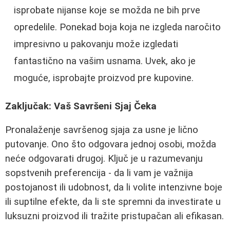
isprobate nijanse koje se možda ne bih prve
opredelile. Ponekad boja koja ne izgleda naročito
impresivno u pakovanju može izgledati
fantastično na vašim usnama. Uvek, ako je
moguće, isprobajte proizvod pre kupovine.
Zaključak: Vaš Savršeni Sjaj Čeka
Pronalaženje savršenog sjaja za usne je lično
putovanje. Ono što odgovara jednoj osobi, možda
neće odgovarati drugoj. Ključ je u razumevanju
sopstvenih preferencija - da li vam je važnija
postojanost ili udobnost, da li volite intenzivne boje
ili suptilne efekte, da li ste spremni da investirate u
luksuzni proizvod ili tražite pristupačan ali efikasan.