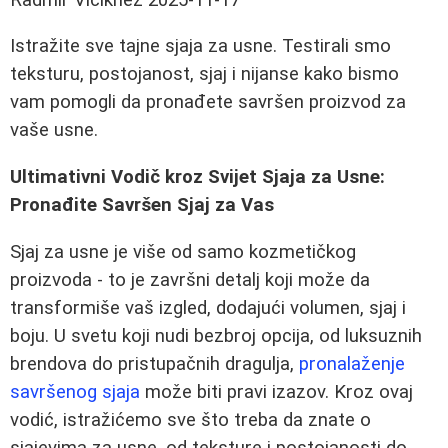
Istražite sve tajne sjaja za usne. Testirali smo
teksturu, postojanost, sjaj i nijanse kako bismo
vam pomogli da pronađete savršen proizvod za
vaše usne.
Ultimativni Vodič kroz Svijet Sjaja za Usne:
Pronađite Savršen Sjaj za Vas
Sjaj za usne je više od samo kozmetičkog
proizvoda - to je završni detalj koji može da
transformiše vaš izgled, dodajući volumen, sjaj i
boju. U svetu koji nudi bezbroj opcija, od luksuznih
brendova do pristupačnih dragulja,
pronalaženje
savršenog sjaja
može biti pravi izazov. Kroz ovaj
vodić, istražićemo sve što treba da znate o
sjajevima za usne, od teksture i postojanosti do