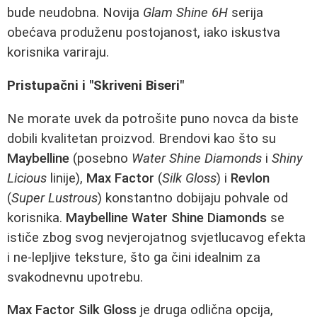
bude neudobna. Novija
Glam Shine 6H
serija
obećava produženu postojanost, iako iskustva
korisnika variraju.
Pristupačni i "Skriveni Biseri"
Ne morate uvek da potrošite puno novca da biste
dobili kvalitetan proizvod. Brendovi kao što su
Maybelline
(posebno
Water Shine Diamonds
i
Shiny
Licious
linije),
Max Factor
(
Silk Gloss
) i
Revlon
(
Super Lustrous
) konstantno dobijaju pohvale od
korisnika.
Maybelline Water Shine Diamonds
se
ističe zbog svog nevjerojatnog svjetlucavog efekta
i ne-lepljive teksture, što ga čini idealnim za
svakodnevnu upotrebu.
Max Factor Silk Gloss
je druga odlična opcija,