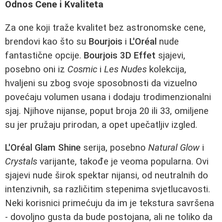
Odnos Cene i Kvaliteta
Za one koji traže kvalitet bez astronomske cene,
brendovi kao što su
Bourjois
i
L'Oréal
nude
fantastične opcije.
Bourjois 3D Effet
sjajevi,
posebno oni iz
Cosmic
i
Les Nudes
kolekcija,
hvaljeni su zbog svoje sposobnosti da vizuelno
povećaju volumen usana i dodaju trodimenzionalni
sjaj. Njihove nijanse, poput broja 20 ili 33, omiljene
su jer pružaju prirodan, a opet upečatljiv izgled.
L'Oréal Glam Shine
serija, posebno
Natural Glow
i
Crystals
varijante, takođe je veoma popularna. Ovi
sjajevi nude širok spektar nijansi, od neutralnih do
intenzivnih, sa različitim stepenima svjetlucavosti.
Neki korisnici primećuju da im je tekstura savršena
- dovoljno gusta da bude postojana, ali ne toliko da