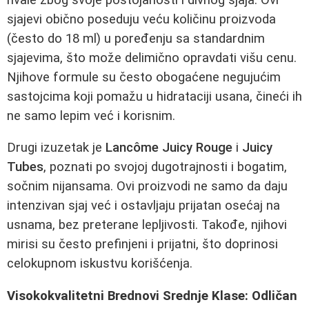
sjajevi obično poseduju veću količinu proizvoda
(često do 18 ml) u poređenju sa standardnim
sjajevima, što može delimično opravdati višu cenu.
Njihove formule su često obogaćene negujućim
sastojcima koji pomažu u hidrataciji usana, čineći ih
ne samo lepim već i korisnim.
Drugi izuzetak je
Lancôme Juicy Rouge
i
Juicy
Tubes
, poznati po svojoj dugotrajnosti i bogatim,
sočnim nijansama. Ovi proizvodi ne samo da daju
intenzivan sjaj već i ostavljaju prijatan osećaj na
usnama, bez preterane lepljivosti. Takođe, njihovi
mirisi su često prefinjeni i prijatni, što doprinosi
celokupnom iskustvu korišćenja.
Visokokvalitetni Brednovi Srednje Klase: Odličan