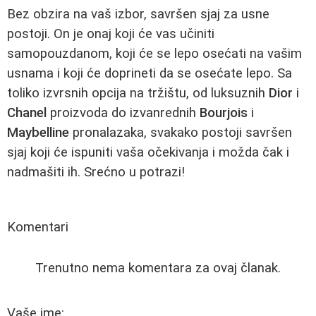
Bez obzira na vaš izbor, savršen sjaj za usne
postoji. On je onaj koji će vas učiniti
samopouzdanom, koji će se lepo osećati na vašim
usnama i koji će doprineti da se osećate lepo. Sa
toliko izvrsnih opcija na tržištu, od luksuznih
Dior
i
Chanel
proizvoda do izvanrednih
Bourjois
i
Maybelline
pronalazaka, svakako postoji savršen
sjaj koji će ispuniti vaša očekivanja i možda čak i
nadmašiti ih. Srećno u potrazi!
Komentari
Trenutno nema komentara za ovaj članak.
Vaše ime: