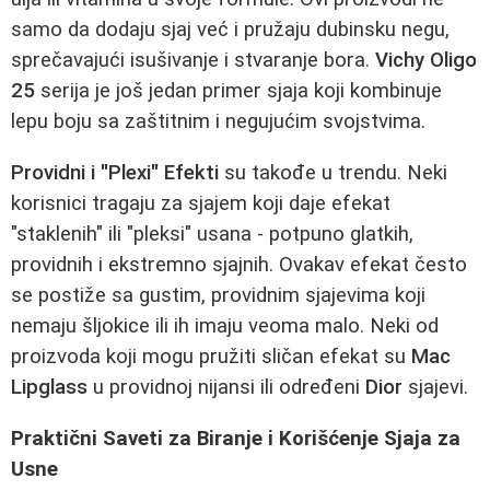
samo da dodaju sjaj već i pružaju dubinsku negu,
sprečavajući isušivanje i stvaranje bora.
Vichy Oligo
25
serija je još jedan primer sjaja koji kombinuje
lepu boju sa zaštitnim i negujućim svojstvima.
Providni i "Plexi" Efekti
su takođe u trendu. Neki
korisnici tragaju za sjajem koji daje efekat
"staklenih" ili "pleksi" usana - potpuno glatkih,
providnih i ekstremno sjajnih. Ovakav efekat često
se postiže sa gustim, providnim sjajevima koji
nemaju šljokice ili ih imaju veoma malo. Neki od
proizvoda koji mogu pružiti sličan efekat su
Mac
Lipglass
u providnoj nijansi ili određeni
Dior
sjajevi.
Praktični Saveti za Biranje i Korišćenje Sjaja za
Usne