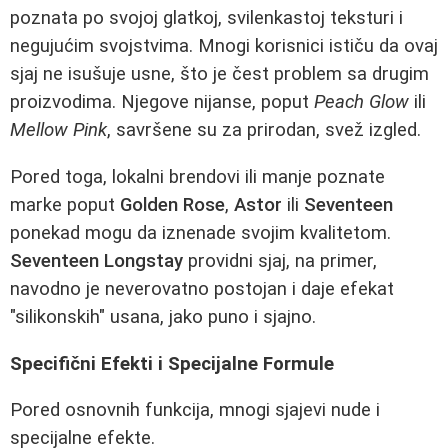
poznata po svojoj glatkoj, svilenkastoj teksturi i
negujućim svojstvima. Mnogi korisnici ističu da ovaj
sjaj ne isušuje usne, što je čest problem sa drugim
proizvodima. Njegove nijanse, poput
Peach Glow
ili
Mellow Pink
, savršene su za prirodan, svež izgled.
Pored toga, lokalni brendovi ili manje poznate
marke poput
Golden Rose
,
Astor
ili
Seventeen
ponekad mogu da iznenade svojim kvalitetom.
Seventeen Longstay
providni sjaj, na primer,
navodno je neverovatno postojan i daje efekat
"silikonskih" usana, jako puno i sjajno.
Specifični Efekti i Specijalne Formule
Pored osnovnih funkcija, mnogi sjajevi nude i
specijalne efekte.