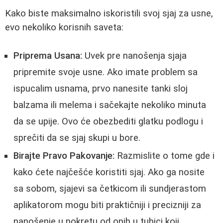
Kako biste maksimalno iskoristili svoj sjaj za usne,
evo nekoliko korisnih saveta:
Priprema Usana:
Uvek pre nanošenja sjaja
pripremite svoje usne. Ako imate problem sa
ispucalim usnama, prvo nanesite tanki sloj
balzama ili melema i sačekajte nekoliko minuta
da se upije. Ovo će obezbediti glatku podlogu i
sprečiti da se sjaj skupi u bore.
Birajte Pravo Pakovanje:
Razmislite o tome gde i
kako ćete najčešće koristiti sjaj. Ako ga nosite
sa sobom, sjajevi sa četkicom ili sundjerastom
aplikatorom mogu biti praktičniji i precizniji za
nanošenje u pokretu od onih u tubici koji