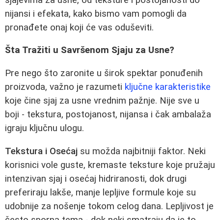
nijansi i efekata, kako bismo vam pomogli da
pronađete onaj koji će vas oduševiti.
Šta Tražiti u Savršenom Sjaju za Usne?
Pre nego što zaronite u širok spektar ponuđenih
proizvoda, važno je razumeti
ključne karakteristike
koje čine sjaj za usne vrednim pažnje. Nije sve u
boji - tekstura, postojanost, nijansa i čak ambalaža
igraju ključnu ulogu.
Tekstura i Osećaj
su možda najbitniji faktor. Neki
korisnici vole guste, kremaste teksture koje pružaju
intenzivan sjaj i osećaj hidriranosti, dok drugi
preferiraju lakše, manje lepljive formule koje su
udobnije za nošenje tokom celog dana. Lepljivost je
često sporna tema - dok neki smatraju da je to