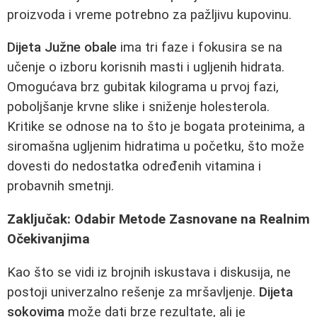
proizvoda i vreme potrebno za pažljivu kupovinu.
Dijeta Južne obale
ima tri faze i fokusira se na
učenje o izboru korisnih masti i ugljenih hidrata.
Omogućava brz gubitak kilograma u prvoj fazi,
poboljšanje krvne slike i sniženje holesterola.
Kritike se odnose na to što je bogata proteinima, a
siromašna ugljenim hidratima u početku, što može
dovesti do nedostatka određenih vitamina i
probavnih smetnji.
Zaključak: Odabir Metode Zasnovane na Realnim
Očekivanjima
Kao što se vidi iz brojnih iskustava i diskusija, ne
postoji univerzalno rešenje za mršavljenje.
Dijeta
sokovima
može dati brze rezultate, ali je