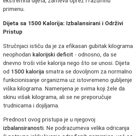
ekstremna dijeta, zahteva oprez i razumnu
primenu.
Dijeta sa 1500 Kalorija: Izbalansirani i Održivi
Pristup
Stručnjaci ističu da je za efikasan gubitak kilograma
neophodan
kalorijski deficit
- odnosno, da se
dnevno troši više kalorija nego što se unosi. Dijeta
od
1500 kalorija
smatra se dovoljnom za normalno
funkcionisanje organizma uz istovremeno gubljenje
viška kilograma. Namenjena je svima koji žele da
skinu višak kilograma, ali se ne preporučuje
trudnicama i dojiljama.
Prednost ovog pristupa je u njegovoj
izbalansiranosti
. Ne podrazumeva velika odricanja