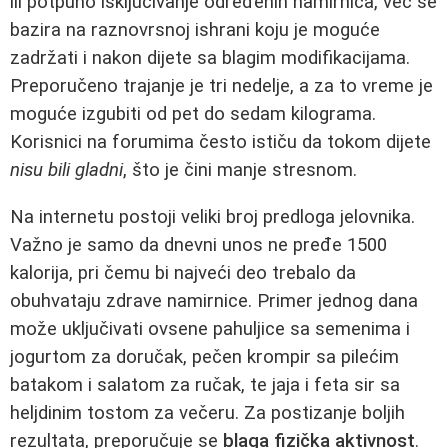
ili potpuno isključivanje određenih namirnica, već se
bazira na raznovrsnoj ishrani koju je moguće
zadržati i nakon dijete sa blagim modifikacijama.
Preporučeno trajanje je tri nedelje, a za to vreme je
moguće izgubiti od pet do sedam kilograma.
Korisnici na forumima često ističu da tokom dijete
nisu bili gladni
, što je čini manje stresnom.
Na internetu postoji veliki broj predloga jelovnika.
Važno je samo da dnevni unos ne pređe 1500
kalorija, pri čemu bi najveći deo trebalo da
obuhvataju zdrave namirnice. Primer jednog dana
može uključivati ovsene pahuljice sa semenima i
jogurtom za doručak, pečen krompir sa pilećim
batakom i salatom za ručak, te jaja i feta sir sa
heljdinim tostom za večeru. Za postizanje boljih
rezultata, preporučuje se
blaga fizička aktivnost
.