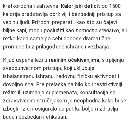
kratkoročna i zahtevna.
Kalorijski deficit
od 1500
kalorija predstavlja održiviji i bezbedniji pristup za
većinu ljudi. Prirodni preparati, kao što su čajevi i
biljne kapi, mogu poslužiti kao
pomoćno sredstvo
, ali
retko kada same po sebi donose dramatične
promene bez prilagođene ishrane i vežbanja.
Ključ uspeha leži u
realnim očekivanjima
, strpljenju i
sveobuhvatnom pristupu koji uključuje
izbalansiranu ishranu, redovnu fizičku aktivnost i
dovoljno sna. Pre prelaska na bilo koji restriktivniji
režim ili uzimanja suplemenata, konsultacija sa
zdravstvenim stručnjakom je neophodna kako bi se
izbegli rizici i osiguralo da put ka boljem zdravlju
bude i bezbedan i efikasan.