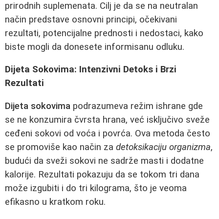
prirodnih suplemenata. Cilj je da se na neutralan
način predstave osnovni principi, očekivani
rezultati, potencijalne prednosti i nedostaci, kako
biste mogli da donesete informisanu odluku.
Dijeta Sokovima: Intenzivni Detoks i Brzi
Rezultati
Dijeta sokovima
podrazumeva režim ishrane gde
se ne konzumira čvrsta hrana, već isključivo sveže
ceđeni sokovi od voća i povrća. Ova metoda često
se promoviše kao način za
detoksikaciju organizma
,
budući da sveži sokovi ne sadrže masti i dodatne
kalorije. Rezultati pokazuju da se tokom tri dana
može izgubiti i do tri kilograma, što je veoma
efikasno u kratkom roku.