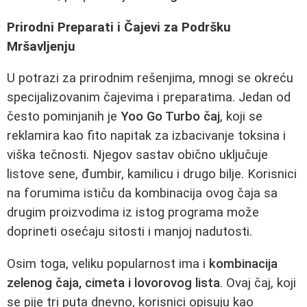
Prirodni Preparati i Čajevi za Podršku
Mršavljenju
U potrazi za prirodnim rešenjima, mnogi se okreću
specijalizovanim čajevima i preparatima. Jedan od
često pominjanih je
Yoo Go Turbo čaj
, koji se
reklamira kao fito napitak za izbacivanje toksina i
viška tečnosti. Njegov sastav obično uključuje
listove sene, đumbir, kamilicu i drugo bilje. Korisnici
na forumima ističu da kombinacija ovog čaja sa
drugim proizvodima iz istog programa može
doprineti osećaju sitosti i manjoj nadutosti.
Osim toga, veliku popularnost ima i
kombinacija
zelenog čaja, cimeta i lovorovog lista
. Ovaj čaj, koji
se pije tri puta dnevno, korisnici opisuju kao