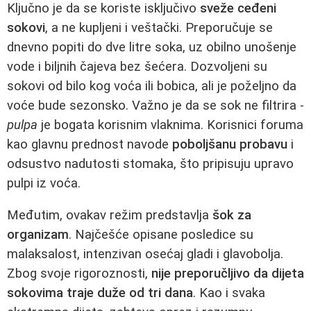
Ključno je da se koriste isključivo
sveže ceđeni
sokovi
, a ne kupljeni i veštački. Preporučuje se
dnevno popiti do dve litre soka, uz obilno unošenje
vode i biljnih čajeva bez šećera. Dozvoljeni su
sokovi od bilo kog voća ili bobica, ali je poželjno da
voće bude sezonsko. Važno je da se sok ne filtrira -
pulpa
je bogata korisnim vlaknima. Korisnici foruma
kao glavnu prednost navode
poboljšanu probavu
i
odsustvo nadutosti stomaka, što pripisuju upravo
pulpi iz voća.
Međutim, ovakav režim predstavlja
šok za
organizam
. Najčešće opisane posledice su
malaksalost, intenzivan osećaj gladi i glavobolja.
Zbog svoje rigoroznosti,
nije preporučljivo da dijeta
sokovima traje duže od tri dana
. Kao i svaka