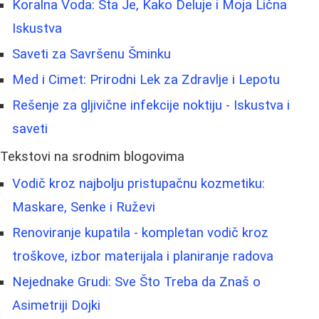
Koralna Voda: Šta Je, Kako Deluje i Moja Lična
Iskustva
Saveti za Savršenu Šminku
Med i Cimet: Prirodni Lek za Zdravlje i Lepotu
Rešenje za gljivične infekcije noktiju - Iskustva i
saveti
Tekstovi na srodnim blogovima
Vodič kroz najbolju pristupačnu kozmetiku:
Maskare, Senke i Ruževi
Renoviranje kupatila - kompletan vodič kroz
troškove, izbor materijala i planiranje radova
Nejednake Grudi: Sve Što Treba da Znaš o
Asimetriji Dojki