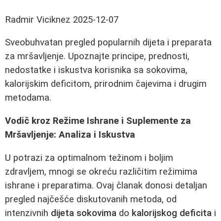
Radmir Viciknez
2025-12-07
Sveobuhvatan pregled popularnih dijeta i preparata
za mršavljenje. Upoznajte principe, prednosti,
nedostatke i iskustva korisnika sa sokovima,
kalorijskim deficitom, prirodnim čajevima i drugim
metodama.
Vodič kroz Režime Ishrane i Suplemente za
Mršavljenje: Analiza i Iskustva
U potrazi za optimalnom težinom i boljim
zdravljem, mnogi se okreću različitim režimima
ishrane i preparatima. Ovaj članak donosi detaljan
pregled najčešće diskutovanih metoda, od
intenzivnih
dijeta sokovima
do
kalorijskog deficita
i