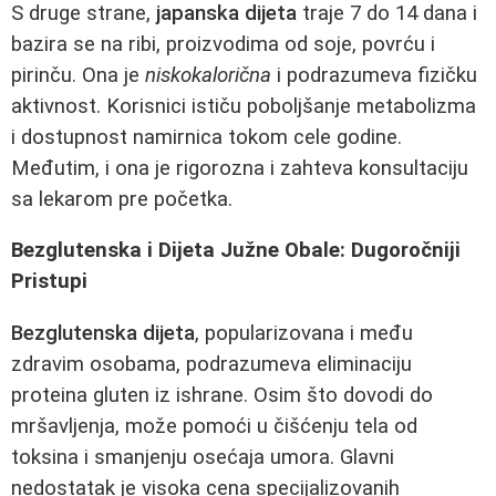
S druge strane,
japanska dijeta
traje 7 do 14 dana i
bazira se na ribi, proizvodima od soje, povrću i
pirinču. Ona je
niskokalorična
i podrazumeva fizičku
aktivnost. Korisnici ističu poboljšanje metabolizma
i dostupnost namirnica tokom cele godine.
Međutim, i ona je rigorozna i zahteva konsultaciju
sa lekarom pre početka.
Bezglutenska i Dijeta Južne Obale: Dugoročniji
Pristupi
Bezglutenska dijeta
, popularizovana i među
zdravim osobama, podrazumeva eliminaciju
proteina gluten iz ishrane. Osim što dovodi do
mršavljenja, može pomoći u čišćenju tela od
toksina i smanjenju osećaja umora. Glavni
nedostatak je visoka cena specijalizovanih