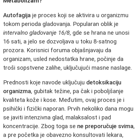
Metabolizam?
Autofagija
je proces koji se aktivira u organizmu
tokom perioda gladovanja. Popularan oblik je
intervalno gladovanje 16/8
, gde se hrana ne unosi
16 sati, a jelo se dozvoljava u toku 8-satnog
prozora. Korisnici foruma objašnjavaju da
organizam, usled nedostatka hrane, počinje da
troši sopstvene zalihe, uključujući masne naslage.
Prednosti koje navode uključuju
detoksikaciju
organizma
, gubitak težine, pa čak i poboljšanje
kvaliteta kože i kose. Međutim, ovaj proces je i
psihički i fizički naporan. Prvih nekoliko dana mogu
se javiti intenzivna glad, malaksalost i pad
koncentracije. Zbog toga se
ne preporučuje svima
,
a pre početka je obavezno konsultovati lekara,