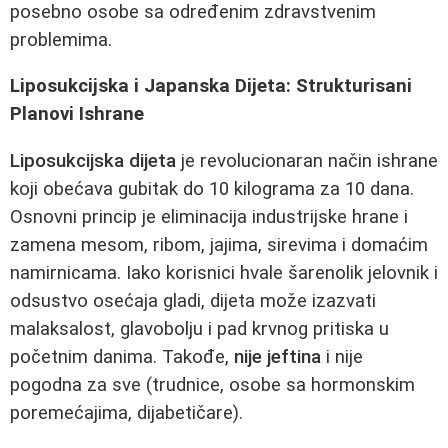
posebno osobe sa određenim zdravstvenim
problemima.
Liposukcijska i Japanska Dijeta: Strukturisani
Planovi Ishrane
Liposukcijska dijeta
je revolucionaran način ishrane
koji obećava gubitak do 10 kilograma za 10 dana.
Osnovni princip je eliminacija industrijske hrane i
zamena mesom, ribom, jajima, sirevima i domaćim
namirnicama. Iako korisnici hvale šarenolik jelovnik i
odsustvo osećaja gladi, dijeta može izazvati
malaksalost, glavobolju i pad krvnog pritiska u
početnim danima. Takođe,
nije jeftina
i nije
pogodna za sve (trudnice, osobe sa hormonskim
poremećajima, dijabetičare).