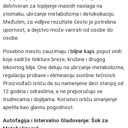
delotvoran za topljenje masnih naslaga na
stomaku, ubrzanje metabolizma i detoksikaciju.
Međutim, za vidljive rezultate često je potrebna
upornost, a dejstvo može varirati od osobe do
osobe.
Posebno mesto zauzimaju i
biljne kapi
, poput onih
koje sadrže tinkture breze, krušine i drugog
lekovitog bilja. One deluju na ubrzanje metabolizma,
regulaciju probave i eliminaciju suvišne tečnosti.
Proizvođači ističu da su namenjene deci starijoj od
12 godina i odraslima, a ne preporučuju se
trudnicama i dojiljama. Korisnici ističu
smanjenje
apetita
kao glavnu pogodnost.
Autofagija i Intervalno Gladovanje: Šok za