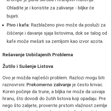
Ohladite je i koristite za zalivanje - biljke će
bujati.
Pivo i kafa:
Razblaženo pivo može da posluži za
čišćenje i davanje sjaja listovima, dok se talog od
kafe može mešati sa zemljom kao izvor azota.
Rešavanje Uobičajenih Problema
Žutilo i Sušenje Listova
Ovo je možda najčešći problem. Razlozi mogu biti
raznovrsni:
Prekomerno zalivanje
je često krivac.
Koren počinje da trune, a biljka ne može da usvaja
hranu, što dovodi do žutih listova koji opadaju. Pre
nego što zalijete, proverite prstom vlažnost zemlje