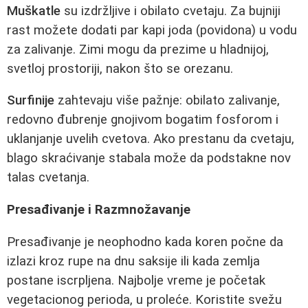
Muškatle
su izdržljive i obilato cvetaju. Za bujniji
rast možete dodati par kapi joda (povidona) u vodu
za zalivanje. Zimi mogu da prezimе u hladnijoj,
svetloj prostoriji, nakon što se orezanu.
Surfinije
zahtevaju više pažnje: obilato zalivanje,
redovno đubrenje gnojivom bogatim fosforom i
uklanjanje uvelih cvetova. Ako prestanu da cvetaju,
blago skraćivanje stabala može da podstakne nov
talas cvetanja.
Presađivanje i Razmnožavanje
Presađivanje je neophodno kada koren počne da
izlazi kroz rupe na dnu saksije ili kada zemlja
postane iscrpljena. Najbolje vreme je početak
vegetacionog perioda, u proleće. Koristite svežu