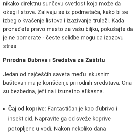
nikako direktnu sunčevu svetlost koja može da
ožegi listove. Zalivaju se iz podmetača, kako bi se
izbeglo kvašenje listova i izazivanje truleži. Kada
pronađete pravo mesto za vašu biljku, pokušajte da
je ne pomerate - česte selidbe mogu da izazovu
stres.
Prirodna Đubriva i Sredstva za Zaštitu
Jedan od najčešćih saveta među iskusnim
baštovanima je korišćenje prirodnih sredstava. Ona
su bezbedna, jeftina i izuzetno efikasna.
Čaj od koprive:
Fantastičan je kao đubrivo i
insekticid. Napravite ga od sveže koprive
potopljene u vodi. Nakon nekoliko dana