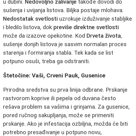
u dubini.
Nedovoljno zalivanje
takođe dovodi do
sušenja i uvijanja listova. Biljka postaje mlohava.
Nedostatak svetlosti
uzrokuje izduživanje stabljike
i bledilo listova, dok
previše direktne svetlosti
može da izazove opekotine. Kod
Drveta života
,
sušenje donjih listova je sasvim normalan proces
starenja i formiranja stabla. Tek kada se list
potpuno osuši, treba ga odstraniti.
Štetočine: Vaši, Crveni Pauk, Gusenice
Prirodna sredstva su prva linija odbrane. Prskanje
rastvorom koprive ili pepela od duvana često
rešava problem sa vašima i grinjama. Za gusenice,
pored ručnog sakupljanja, može se primeniti
prskanje. Ako je infestacija ozbiljna, možda će biti
potrebno presađivanje u potpuno novu,