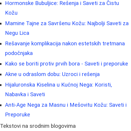
Hormonske Bubuljice: Rešenja i Saveti za Čistu
Kožu
Mamine Tajne za Savršenu Kožu: Najbolji Saveti za
Negu Lica
Rešavanje komplikacija nakon estetskih tretmana
podočnjaka
Kako se boriti protiv prvih bora - Saveti i preporuke
Akne u odraslom dobu: Uzroci i rešenja
Hijaluronska Kiselina u Kućnoj Nega: Koristi,
Nabavka i Saveti
Anti-Age Nega za Masnu i Mešovitu Kožu: Saveti i
Preporuke
Tekstovi na srodnim blogovima