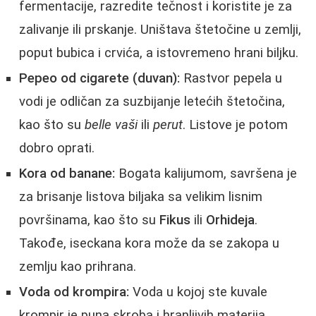
fermentacije, razredite tečnost i koristite je za
zalivanje ili prskanje. Uništava štetočine u zemlji,
poput bubica i crvića, a istovremeno hrani biljku.
Pepeo od cigarete (duvan):
Rastvor pepela u
vodi je odličan za suzbijanje letećih štetočina,
kao što su
belle vaši
ili
perut
. Listove je potom
dobro oprati.
Kora od banane:
Bogata kalijumom, savršena je
za brisanje listova biljaka sa velikim lisnim
površinama, kao što su
Fikus
ili
Orhideja
.
Takođe, iseckana kora može da se zakopa u
zemlju kao prihrana.
Voda od krompira:
Voda u kojoj ste kuvale
krompir je puna skroba i hranljivih materija.