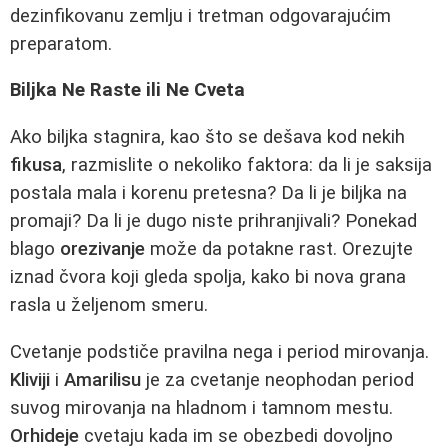
dezinfikovanu zemlju i tretman odgovarajućim
preparatom.
Biljka Ne Raste ili Ne Cveta
Ako biljka stagnira, kao što se dešava kod nekih
fikusa
, razmislite o nekoliko faktora: da li je saksija
postala mala i korenu pretesna? Da li je biljka na
promaji? Da li je dugo niste prihranjivali? Ponekad
blago
orezivanje
može da potakne rast. Orezujte
iznad čvora koji gleda spolja, kako bi nova grana
rasla u željenom smeru.
Cvetanje podstiče pravilna nega i period mirovanja.
Kliviji
i
Amarilisu
je za cvetanje neophodan period
suvog mirovanja na hladnom i tamnom mestu.
Orhideje
cvetaju kada im se obezbedi dovoljno