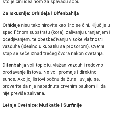
što je čini idealnom za spavaću sobu.
Za Iskusnije: Orhideja i Difenbahija
Orhideje
nisu tako hirovite kao što se čini. Kĺjuč je u
specifičnom supstratu (kora), zalivanju uranjanjem i
ocedjivanjem, te obezbeđivanju visoke vlažnosti
vazduha (idealno u kupatilu sa prozorom). Cvetni
stap se seče iznad trećeg čvora nakon cvetanja.
Difenbahija
voli toplotu, vlažan vazduh i redovno
orošavanje listova. Ne voli promaje i direktno
sunce. Ako joj listovi počnu da žute i uvijaju se,
proverite da nije napadnuta crvenim paukom ili da
nije previše zalivana.
Letnje Cvetnice: Muškatle i Surfinije