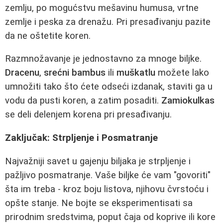
zemlju, po mogućstvu mešavinu humusa, vrtne
zemlje i peska za drenažu. Pri presađivanju pazite
da ne oštetite koren.
Razmnožavanje je jednostavno za mnoge biljke.
Dracenu
,
srećni bambus
ili
muškatlu
možete lako
umnožiti tako što ćete odseći izdanak, staviti ga u
vodu da pusti koren, a zatim posaditi.
Zamiokulkas
se deli delenjem korena pri presađivanju.
Zaključak: Strpljenje i Posmatranje
Najvažniji savet u gajenju biljaka je strpljenje i
pažljivo posmatranje. Vaše biljke će vam "govoriti"
šta im treba - kroz boju listova, njihovu čvrstoću i
opšte stanje. Ne bojte se eksperimentisati sa
prirodnim sredstvima, poput čaja od koprive ili kore