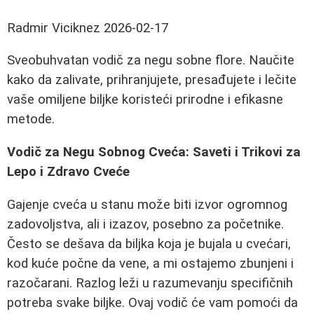
Radmir Viciknez
2026-02-17
Sveobuhvatan vodič za negu sobne flore. Naučite
kako da zalivate, prihranjujete, presađujete i lečite
vaše omiljene biljke koristeći prirodne i efikasne
metode.
Vodič za Negu Sobnog Cveća: Saveti i Trikovi za
Lepo i Zdravo Cveće
Gajenje cveća u stanu može biti izvor ogromnog
zadovoljstva, ali i izazov, posebno za početnike.
Često se dešava da biljka koja je bujala u cvećari,
kod kuće počne da vene, a mi ostajemo zbunjeni i
razočarani. Razlog leži u razumevanju specifičnih
potreba svake biljke. Ovaj vodič će vam pomoći da