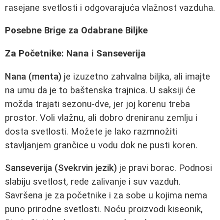
rasejane svetlosti i odgovarajuća vlažnost vazduha.
Posebne Brige za Odabrane Biljke
Za Početnike: Nana i Sanseverija
Nana (menta)
je izuzetno zahvalna biljka, ali imajte
na umu da je to baštenska trajnica. U saksiji će
možda trajati sezonu-dve, jer joj korenu treba
prostor. Voli vlažnu, ali dobro dreniranu zemlju i
dosta svetlosti. Možete je lako razmnožiti
stavljanjem grančice u vodu dok ne pusti koren.
Sanseverija (Svekrvin jezik)
je pravi borac. Podnosi
slabiju svetlost, rede zalivanje i suv vazduh.
Savršena je za početnike i za sobe u kojima nema
puno prirodne svetlosti. Noću proizvodi kiseonik,