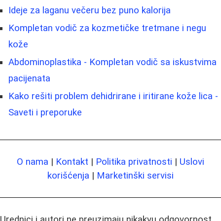
Ideje za laganu večeru bez puno kalorija
Kompletan vodič za kozmetičke tretmane i negu
kože
Abdominoplastika - Kompletan vodič sa iskustvima
pacijenata
Kako rešiti problem dehidrirane i iritirane kože lica -
Saveti i preporuke
O nama
|
Kontakt
|
Politika privatnosti
|
Uslovi
korišćenja
|
Marketinški servisi
Urednici i autori ne preuzimaju nikakvu odgovornost