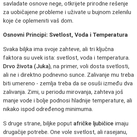
savladate osnove nege, otkrijete prirodne rešenje
za uobičajene probleme i uživate u bujnom zelenilu
koje će oplemeniti vaš dom.
Osnovni Principi: Svetlost, Voda i Temperatura
Svaka biljka ima svoje zahteve, ali tri ključna
faktora su uvek ista: svetlost, voda i temperatura.
Drvo života (Juka)
, na primer, voli dosta svetlosti,
ali ne i direktno podnevno sunce. Zalivanje mu treba
biti umereno - zemlja treba da se osuši između dva
zalivanja. Zimi, u periodu mirovanja, zahteva još
manje vode i bolje podnosi hladnije temperature, ali
nikako ispod određenog minimuma.
S druge strane, biljke poput
afričke ljubičice
imaju
drugačije potrebe. One vole svetlost, ali rasejanu,