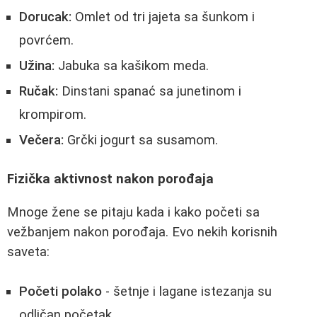
Dorucak:
Omlet od tri jajeta sa šunkom i
povrćem.
Užina:
Jabuka sa kašikom meda.
Ručak:
Dinstani spanać sa junetinom i
krompirom.
Večera:
Grčki jogurt sa susamom.
Fizička aktivnost nakon porođaja
Mnoge žene se pitaju kada i kako početi sa
vežbanjem nakon porođaja. Evo nekih korisnih
saveta:
Početi polako
- šetnje i lagane istezanja su
odličan početak.