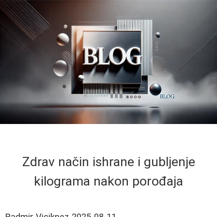
Zdrav način ishrane i gubljenje
kilograma nakon porođaja
Radmir Viciknez
2025-08-11