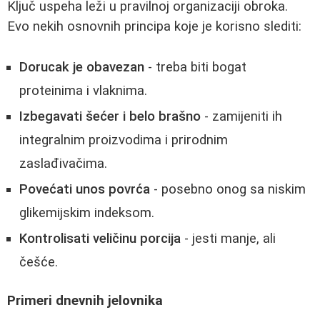
Ključ uspeha leži u pravilnoj organizaciji obroka.
Evo nekih osnovnih principa koje je korisno slediti:
Dorucak je obavezan
- treba biti bogat
proteinima i vlaknima.
Izbegavati šećer i belo brašno
- zamijeniti ih
integralnim proizvodima i prirodnim
zaslađivačima.
Povećati unos povrća
- posebno onog sa niskim
glikemijskim indeksom.
Kontrolisati veličinu porcija
- jesti manje, ali
češće.
Primeri dnevnih jelovnika