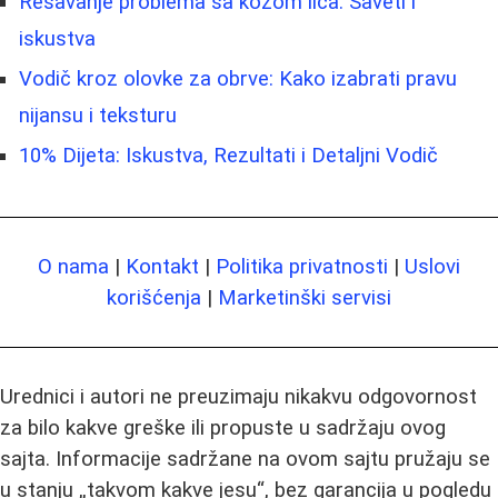
Rešavanje problema sa kožom lica: Saveti i
iskustva
Vodič kroz olovke za obrve: Kako izabrati pravu
nijansu i teksturu
10% Dijeta: Iskustva, Rezultati i Detaljni Vodič
O nama
|
Kontakt
|
Politika privatnosti
|
Uslovi
korišćenja
|
Marketinški servisi
Urednici i autori ne preuzimaju nikakvu odgovornost
za bilo kakve greške ili propuste u sadržaju ovog
sajta. Informacije sadržane na ovom sajtu pružaju se
u stanju „takvom kakve jesu“, bez garancija u pogledu