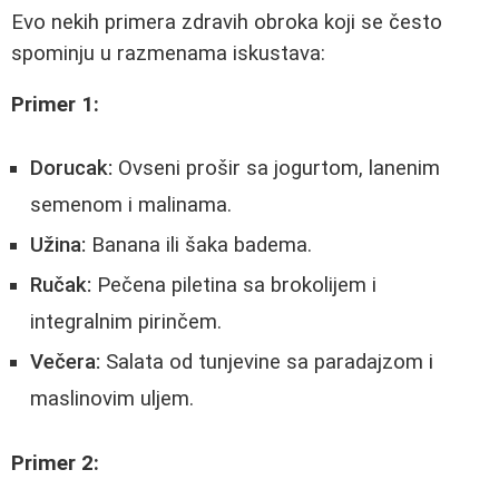
Evo nekih primera zdravih obroka koji se često
spominju u razmenama iskustava:
Primer 1:
Dorucak:
Ovseni prošir sa jogurtom, lanenim
semenom i malinama.
Užina:
Banana ili šaka badema.
Ručak:
Pečena piletina sa brokolijem i
integralnim pirinčem.
Večera:
Salata od tunjevine sa paradajzom i
maslinovim uljem.
Primer 2: