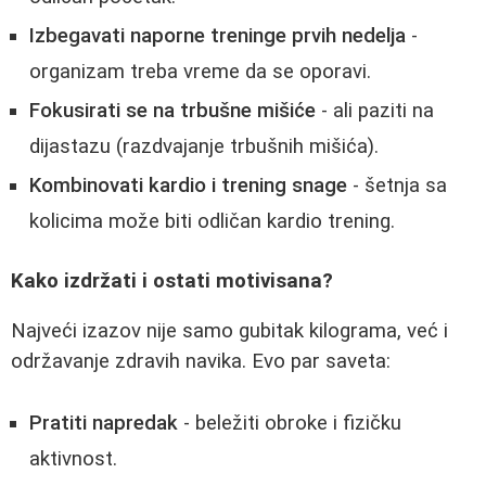
Izbegavati naporne treninge prvih nedelja
-
organizam treba vreme da se oporavi.
Fokusirati se na trbušne mišiće
- ali paziti na
dijastazu (razdvajanje trbušnih mišića).
Kombinovati kardio i trening snage
- šetnja sa
kolicima može biti odličan kardio trening.
Kako izdržati i ostati motivisana?
Najveći izazov nije samo gubitak kilograma, već i
održavanje zdravih navika. Evo par saveta:
Pratiti napredak
- beležiti obroke i fizičku
aktivnost.