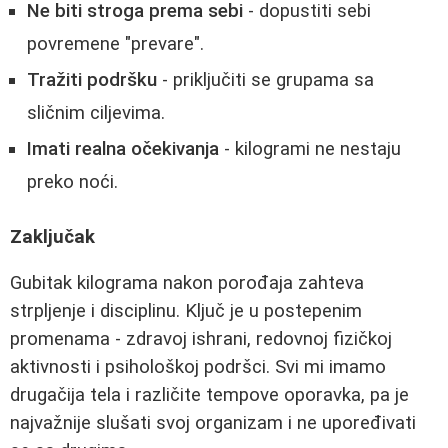
Ne biti stroga prema sebi
- dopustiti sebi
povremene "prevare".
Tražiti podršku
- priključiti se grupama sa
sličnim ciljevima.
Imati realna očekivanja
- kilogrami ne nestaju
preko noći.
Zaključak
Gubitak kilograma nakon porođaja zahteva
strpljenje i disciplinu. Ključ je u postepenim
promenama - zdravoj ishrani, redovnoj fizičkoj
aktivnosti i psihološkoj podršci. Svi mi imamo
drugačija tela i različite tempove oporavka, pa je
najvažnije slušati svoj organizam i ne upoređivati