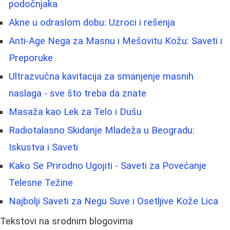
podočnjaka
Akne u odraslom dobu: Uzroci i rešenja
Anti-Age Nega za Masnu i Mešovitu Kožu: Saveti i
Preporuke
Ultrazvučna kavitacija za smanjenje masnih
naslaga - sve što treba da znate
Masaža kao Lek za Telo i Dušu
Radiotalasno Skidanje Mladeža u Beogradu:
Iskustva i Saveti
Kako Se Prirodno Ugojiti - Saveti za Povećanje
Telesne Težine
Najbolji Saveti za Negu Suve i Osetljive Kože Lica
Tekstovi na srodnim blogovima