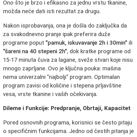
Ono što je brzo i efikasno za jednu vrstu tkanine,
možda neće dati isti rezultat za drugu.
Nakon isprobavanja, ona je došla do zaključka da
za svakodnevno pranje ipak preferira duže
programe poput
"pamuk, iskuvavanje 2h i 30min"
ili
"šareni na 40 stepeni 2h"
, dok kratke programe od
15-17 minuta čuva za lagane, sveže stvari koje nisu
mnogo zaprljane. Ovo je ključna pouka: mašina
nema univerzalni "najbolji" program. Optimalan
program zavisi od količine i stepena prljavštine
vesa, vrste tkanine i vaših očekivanja.
Dileme i Funkcije: Predpranje, Obrtaji, Kapacitet
Pored osnovnih programa, korisnici se često pitaju
o specifičnim funkcijama. Jedno od čestih pitanja je