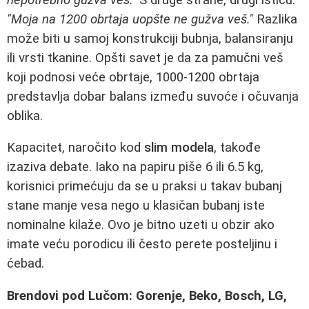
"Moja na 1200 obrtaja uopšte ne gužva veš."
Razlika
može biti u samoj konstrukciji bubnja, balansiranju
ili vrsti tkanine. Opšti savet je da za pamučni veš
koji podnosi veće obrtaje, 1000-1200 obrtaja
predstavlja dobar balans između suvoće i očuvanja
oblika.
Kapacitet, naročito kod
slim modela
, takođe
izaziva debate. Iako na papiru piše 6 ili 6.5 kg,
korisnici primećuju da se u praksi u takav bubanj
stane manje vesa nego u klasičan bubanj iste
nominalne kilaže. Ovo je bitno uzeti u obzir ako
imate veću porodicu ili često perete posteljinu i
ćebad.
Brendovi pod Lučom: Gorenje, Beko, Bosch, LG,