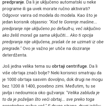
predpranje
. Da li je uključeno automatski u neke
programe ili ga uvek morate ručno aktivirati?
Odgovor varira od modela do modela. Kao što je
jedan korisnik objasnio:
"Kod te Gorenje mašine...
predpranje nije uključeno po default-u, već isključivo
ako želiš moraš ga sama uključiti... Ako ti opcija
predpranja nije uključena, prašak će se uzimati iz obe
pregrade."
Ovo je važno jer utiče na doziranje
deterdženta.
Još jedna velika tema su
obrtaji centrifuge
. Da li
više obrtaja znači bolje? Neki korisnici smatraju da
je 1000 obrtaja sasvim dovoljno, dok drugi ne mogu
bez 1200 ili 1400, posebno zimi. Međutim, tu se
javlja i nedoumica oko gužvanja:
"Velika zabluda je
to da je poželjan što veći obrtaj... sve preko toga
nepotrebno gužva veš."
S druge strane, drugi ističu: