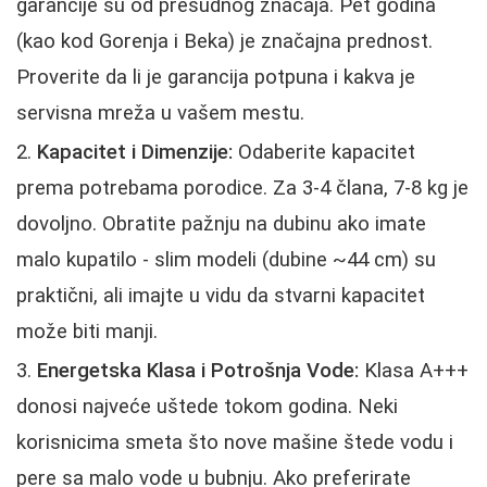
garancije su od presudnog značaja. Pet godina
(kao kod Gorenja i Beka) je značajna prednost.
Proverite da li je garancija potpuna i kakva je
servisna mreža u vašem mestu.
Kapacitet i Dimenzije:
Odaberite kapacitet
prema potrebama porodice. Za 3-4 člana, 7-8 kg je
dovoljno. Obratite pažnju na dubinu ako imate
malo kupatilo - slim modeli (dubine ~44 cm) su
praktični, ali imajte u vidu da stvarni kapacitet
može biti manji.
Energetska Klasa i Potrošnja Vode:
Klasa A+++
donosi najveće uštede tokom godina. Neki
korisnicima smeta što nove mašine štede vodu i
pere sa malo vode u bubnju. Ako preferirate