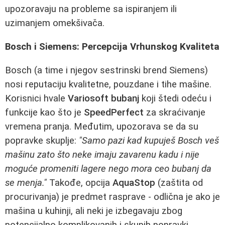
upozoravaju na probleme sa ispiranjem ili
uzimanjem omekšivača.
Bosch i Siemens: Percepcija Vrhunskog Kvaliteta
Bosch (a time i njegov sestrinski brend Siemens)
nosi reputaciju kvalitetne, pouzdane i tihe mašine.
Korisnici hvale
Variosoft bubanj
koji štedi odeću i
funkcije kao što je
SpeedPerfect
za skraćivanje
vremena pranja. Međutim, upozorava se da su
popravke skuplje:
"Samo pazi kad kupuješ Bosch veš
mašinu zato što neke imaju zavarenu kadu i nije
moguće promeniti lagere nego mora ceo bubanj da
se menja."
Takođe, opcija
AquaStop
(zaštita od
procurivanja) je predmet rasprave - odlična je ako je
mašina u kuhinji, ali neki je izbegavaju zbog
potencijalno komplikovanih i skupih popravki.