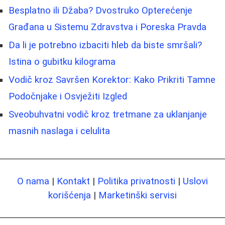
Besplatno ili Džaba? Dvostruko Opterećenje
Građana u Sistemu Zdravstva i Poreska Pravda
Da li je potrebno izbaciti hleb da biste smršali?
Istina o gubitku kilograma
Vodič kroz Savršen Korektor: Kako Prikriti Tamne
Podočnjake i Osvježiti Izgled
Sveobuhvatni vodič kroz tretmane za uklanjanje
masnih naslaga i celulita
O nama
|
Kontakt
|
Politika privatnosti
|
Uslovi
korišćenja
|
Marketinški servisi