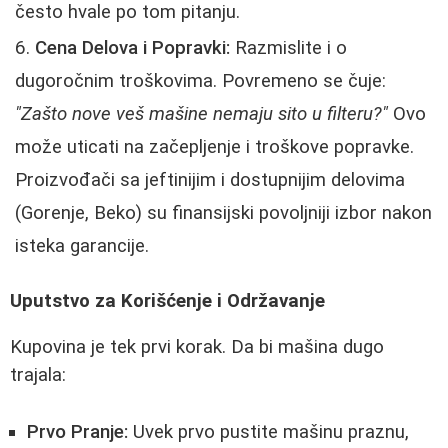
često hvale po tom pitanju.
Cena Delova i Popravki:
Razmislite i o
dugoročnim troškovima. Povremeno se čuje:
"Zašto nove veš mašine nemaju sito u filteru?"
Ovo
može uticati na začepljenje i troškove popravke.
Proizvođači sa jeftinijim i dostupnijim delovima
(Gorenje, Beko) su finansijski povoljniji izbor nakon
isteka garancije.
Uputstvo za Korišćenje i Održavanje
Kupovina je tek prvi korak. Da bi mašina dugo
trajala:
Prvo Pranje:
Uvek prvo pustite mašinu praznu,