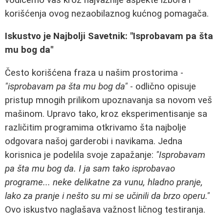
korišćenja ovog nezaobilaznog kućnog pomagača.
Iskustvo je Najbolji Savetnik: "Isprobavam pa šta
mu bog da"
Često korišćena fraza u našim prostorima -
"isprobavam pa šta mu bog da"
- odlično opisuje
pristup mnogih prilikom upoznavanja sa novom veš
mašinom. Upravo tako, kroz eksperimentisanje sa
različitim programima otkrivamo šta najbolje
odgovara našoj garderobi i navikama. Jedna
korisnica je podelila svoje zapažanje:
"Isprobavam
pa šta mu bog da. I ja sam tako isprobavao
programe... neke delikatne za vunu, hladno pranje,
lako za pranje i nešto su mi se učinili da brzo operu."
Ovo iskustvo naglašava važnost ličnog testiranja.