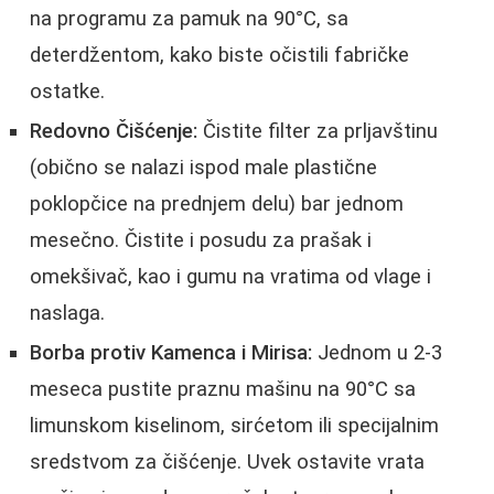
na programu za pamuk na 90°C, sa
deterdžentom, kako biste očistili fabričke
ostatke.
Redovno Čišćenje:
Čistite filter za prljavštinu
(obično se nalazi ispod male plastične
poklopčice na prednjem delu) bar jednom
mesečno. Čistite i posudu za prašak i
omekšivač, kao i gumu na vratima od vlage i
naslaga.
Borba protiv Kamenca i Mirisa:
Jednom u 2-3
meseca pustite praznu mašinu na 90°C sa
limunskom kiselinom, sirćetom ili specijalnim
sredstvom za čišćenje. Uvek ostavite vrata