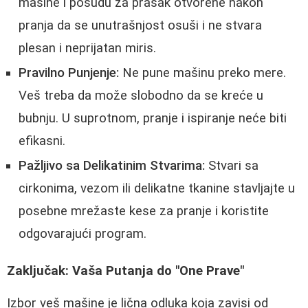
mašine i posudu za prašak otvorene nakon
pranja da se unutrašnjost osuši i ne stvara
plesan i neprijatan miris.
Pravilno Punjenje:
Ne pune mašinu preko mere.
Veš treba da može slobodno da se kreće u
bubnju. U suprotnom, pranje i ispiranje neće biti
efikasni.
Pažljivo sa Delikatinim Stvarima:
Stvari sa
cirkonima, vezom ili delikatne tkanine stavljajte u
posebne mrežaste kese za pranje i koristite
odgovarajući program.
Zaključak: Vaša Putanja do "One Prave"
Izbor veš mašine je lična odluka koja zavisi od