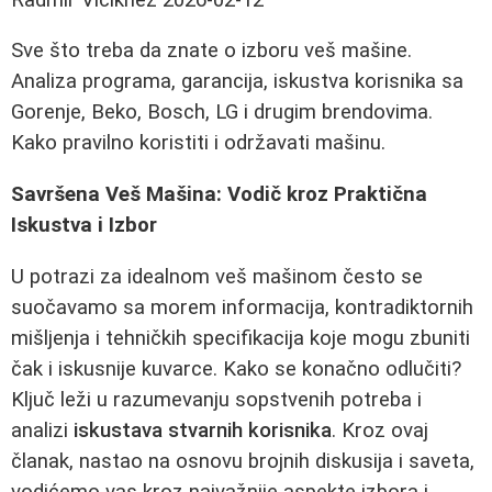
Sve što treba da znate o izboru veš mašine.
Analiza programa, garancija, iskustva korisnika sa
Gorenje, Beko, Bosch, LG i drugim brendovima.
Kako pravilno koristiti i održavati mašinu.
Savršena Veš Mašina: Vodič kroz Praktična
Iskustva i Izbor
U potrazi za idealnom veš mašinom često se
suočavamo sa morem informacija, kontradiktornih
mišljenja i tehničkih specifikacija koje mogu zbuniti
čak i iskusnije kuvarce. Kako se konačno odlučiti?
Ključ leži u razumevanju sopstvenih potreba i
analizi
iskustava stvarnih korisnika
. Kroz ovaj
članak, nastao na osnovu brojnih diskusija i saveta,
vodićemo vas kroz najvažnije aspekte izbora i