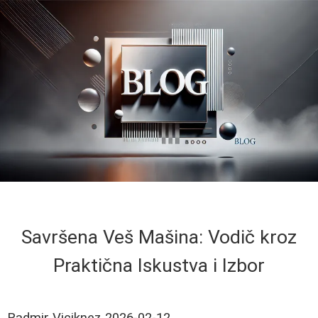
Savršena Veš Mašina: Vodič kroz
Praktična Iskustva i Izbor
Radmir Viciknez
2026-02-12