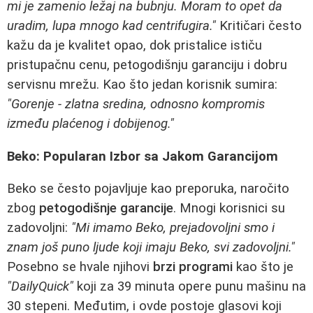
mi je zamenio ležaj na bubnju. Moram to opet da
uradim, lupa mnogo kad centrifugira."
Kritičari često
kažu da je kvalitet opao, dok pristalice ističu
pristupačnu cenu, petogodišnju garanciju i dobru
servisnu mrežu. Kao što jedan korisnik sumira:
"Gorenje - zlatna sredina, odnosno kompromis
između plaćenog i dobijenog."
Beko: Popularan Izbor sa Jakom Garancijom
Beko se često pojavljuje kao preporuka, naročito
zbog
petogodišnje garancije
. Mnogi korisnici su
zadovoljni:
"Mi imamo Beko, prejadovoljni smo i
znam još puno ljude koji imaju Beko, svi zadovoljni."
Posebno se hvale njihovi
brzi programi
kao što je
"DailyQuick"
koji za 39 minuta opere punu mašinu na
30 stepeni. Međutim, i ovde postoje glasovi koji