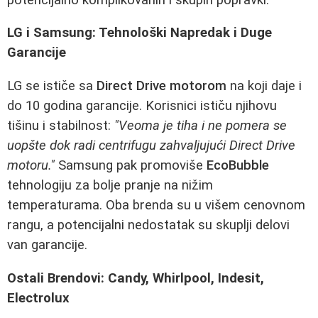
LG i Samsung: Tehnološki Napredak i Duge
Garancije
LG se ističe sa
Direct Drive motorom
na koji daje i
do 10 godina garancije. Korisnici ističu njihovu
tišinu i stabilnost:
"Veoma je tiha i ne pomera se
uopšte dok radi centrifugu zahvaljujući Direct Drive
motoru."
Samsung pak promoviše
EcoBubble
tehnologiju za bolje pranje na nižim
temperaturama. Oba brenda su u višem cenovnom
rangu, a potencijalni nedostatak su skuplji delovi
van garancije.
Ostali Brendovi: Candy, Whirlpool, Indesit,
Electrolux