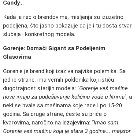
Candy...
Kada je reč o brendovima, mišljenja su izuzetno
podeljena, što jasno pokazuje da je i tu dosta stvar
slučaja i konkretnog modela.
Gorenje: Domaći Gigant sa Podeljenim
Glasovima
Gorenje je brend koji izaziva najviše polemika. Sa
jedne strane, ima vernih poklonika koji ističu
dugotrajnost starijih modela:
"Gorenje veš mašine
nove imaju za podešavanje količinu vode u litrima"
, a
neki se hvale sa mašinama koje rade i po 15-20
godina. Sa druge strane, česte su priče o
kvarovima, naročito na
lezajevima
:
"Imao sam
Gorenje veš mašinu koja je stara 3 godine... majstor