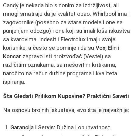
Candy je nekada bio sinonim za izdržljivost, ali
mnogi smatraju da je kvalitet opao. Whirlpool ima i
zagovornike (posebno za stare modele i one sa
punjenjem odozgo) i one koji su imali loša iskustva
sa kvarovima. Indesit i Electrolux imaju svoje
korisnike, a često se pominje i da su
Vox, Elin i
Koncar
zapravo isti proizvođač (Vestel) sa
različitim oznakama, sa mešovitim kritikama,
naročito na račun dužine programa i kvaliteta
ispiranja.
Šta Gledati Prilikom Kupovine? Praktični Saveti
Na osnovu brojnih iskustava, evo šta je najvažnije:
Garancija i Servis:
Dužina i obuhvatnost