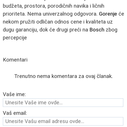
budžeta, prostora, porodičnih navika i ličnih
prioriteta. Nema univerzalnog odgovora.
Gorenje
će
nekom pružiti odličan odnos cene i kvaliteta uz
dugu garanciju, dok će drugi preći na
Bosch
zbog
percepcije
Komentari
Trenutno nema komentara za ovaj članak.
Vaše ime:
Vaš email: