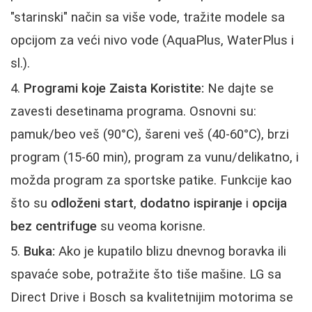
"starinski" način sa više vode, tražite modele sa
opcijom za veći nivo vode (AquaPlus, WaterPlus i
sl.).
Programi koje Zaista Koristite:
Ne dajte se
zavesti desetinama programa. Osnovni su:
pamuk/beo veš (90°C), šareni veš (40-60°C), brzi
program (15-60 min), program za vunu/delikatno, i
možda program za sportske patike. Funkcije kao
što su
odloženi start
,
dodatno ispiranje
i
opcija
bez centrifuge
su veoma korisne.
Buka:
Ako je kupatilo blizu dnevnog boravka ili
spavaće sobe, potražite što tiše mašine. LG sa
Direct Drive i Bosch sa kvalitetnijim motorima se