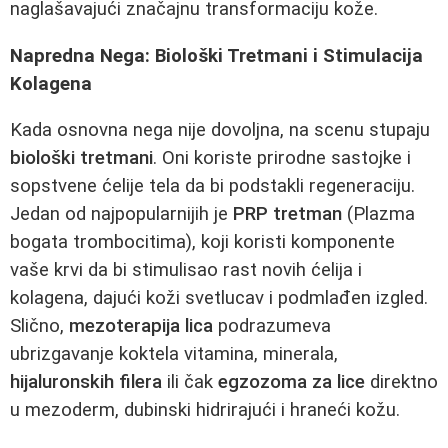
naglašavajući značajnu transformaciju kože.
Napredna Nega: Biološki Tretmani i Stimulacija
Kolagena
Kada osnovna nega nije dovoljna, na scenu stupaju
biološki tretmani
. Oni koriste prirodne sastojke i
sopstvene ćelije tela da bi podstakli regeneraciju.
Jedan od najpopularnijih je
PRP tretman
(Plazma
bogata trombocitima), koji koristi komponente
vaše krvi da bi stimulisao rast novih ćelija i
kolagena, dajući koži svetlucav i podmlađen izgled.
Slično,
mezoterapija lica
podrazumeva
ubrizgavanje koktela vitamina, minerala,
hijaluronskih filera
ili čak
egzozoma za lice
direktno
u mezoderm, dubinski hidrirajući i hraneći kožu.