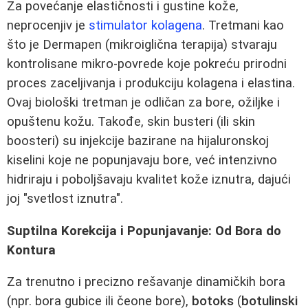
Za povećanje elastičnosti i gustine kože,
neprocenjiv je
stimulator kolagena
. Tretmani kao
što je Dermapen (mikroiglična terapija) stvaraju
kontrolisane mikro-povrede koje pokreću prirodni
proces zaceljivanja i produkciju kolagena i elastina.
Ovaj biološki tretman je odličan za bore, ožiljke i
opuštenu kožu. Takođe, skin busteri (ili skin
boosteri) su injekcije bazirane na hijaluronskoj
kiselini koje ne popunjavaju bore, već intenzivno
hidriraju i poboljšavaju kvalitet kože iznutra, dajući
joj "svetlost iznutra".
Suptilna Korekcija i Popunjavanje: Od Bora do
Kontura
Za trenutno i precizno rešavanje dinamičkih bora
(npr. bora gubice ili čeone bore),
botoks
(
botulinski