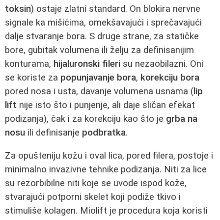
toksin
) ostaje zlatni standard. On blokira nervne
signale ka mišićima, omekšavajući i sprečavajući
dalje stvaranje bora. S druge strane, za statičke
bore, gubitak volumena ili želju za definisanijim
konturama,
hijaluronski fileri
su nezaobilazni. Oni
se koriste za
popunjavanje bora
,
korekciju bora
pored nosa i usta, davanje volumena usnama (
lip
lift
nije isto što i punjenje, ali daje sličan efekat
podizanja), čak i za korekciju kao što je
grba na
nosu
ili definisanje
podbratka
.
Za opušteniju kožu i oval lica, pored filera, postoje i
minimalno invazivne tehnike podizanja. Niti za lice
su rezorbibilne niti koje se uvode ispod kože,
stvarajući potporni skelet koji podiže tkivo i
stimuliše kolagen. Miolift je procedura koja koristi