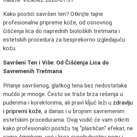
Kako postići savršen ten? Otkrijte tajne
profesionalne pripreme kože, od osnovnog
čišćenja lica do naprednih bioloških tretmana i
estetskih procedura za besprekorno izgledajuću
kožu.
Savršeni Ten i Više: Od Čišćenja Lica do
Savremenih Tretmana
Pitanje savršenog, glatkog tena bez nedostataka
mučilo je mnoge. Često se traže brza rešenja u
puderima i korektorima, ali pravi kĺjuč leži u
zdravlju
i pripremi kože
, a danas i u brojnim savremenim
estetskim procedurama. Ovaj vodič će vam otkriti
kako profesionalci postižu taj "plastičan" efekat, ne
samo šminkom, već i kroz sveobuhvatnu negu i