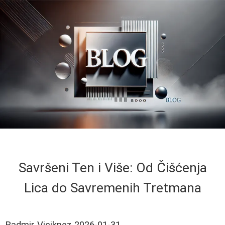
Savršeni Ten i Više: Od Čišćenja
Lica do Savremenih Tretmana
Radmir Viciknez
2026-01-31