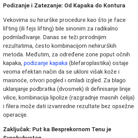
Podizanje i Zatezanje: Od Kapaka do Kontura
Vekovima su hirurške procedure kao što je face
lifting (ili fejs lifting) bile sinonim za radikalno
podmlađivanje. Danas se teži prirodnijim
rezultatima, često kombinacijom nehirurških
metoda. Međutim, za određene zone poput očnih
kapaka,
podizanje kapaka
(blefaroplastika) ostaje
veoma efektan način da se ukloni višak kože i
masnoće, otvori pogled i omladi izgled. Za blago
uklanjanje podbratka (dvosmek) ili definisanje linije
vilice, kombinacija lipolize (razgradnje masnih ćelija)
i filera može dati izvanredne rezultate bez opsežne
operacije.
Zaključak: Put ka Besprekornom Tenu je
Sveobuhvatan