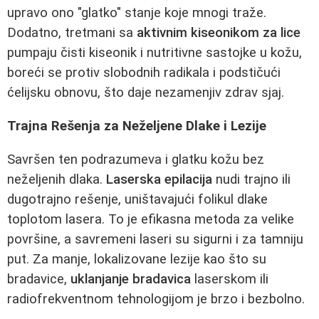
upravo ono "glatko" stanje koje mnogi traže.
Dodatno, tretmani sa
aktivnim kiseonikom za lice
pumpaju čisti kiseonik i nutritivne sastojke u kožu,
boreći se protiv slobodnih radikala i podstičući
ćelijsku obnovu, što daje nezamenjiv zdrav sjaj.
Trajna Rešenja za Neželjene Dlake i Lezije
Savršen ten podrazumeva i glatku kožu bez
neželjenih dlaka.
Laserska epilacija
nudi trajno ili
dugotrajno rešenje, uništavajući folikul dlake
toplotom lasera. To je efikasna metoda za velike
površine, a savremeni laseri su sigurni i za tamniju
put. Za manje, lokalizovane lezije kao što su
bradavice,
uklanjanje bradavica
laserskom ili
radiofrekventnom tehnologijom je brzo i bezbolno.