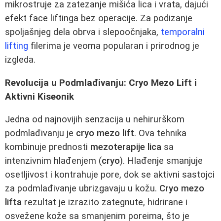
mikrostruje za zatezanje mišića lica i vrata, dajući
efekt face liftinga bez operacije. Za podizanje
spoljašnjeg dela obrva i slepoočnjaka,
temporalni
lifting
filerima je veoma popularan i prirodnog je
izgleda.
Revolucija u Podmlađivanju: Cryo Mezo Lift i
Aktivni Kiseonik
Jedna od najnovijih senzacija u nehirurškom
podmlađivanju je
cryo mezo lift
. Ova tehnika
kombinuje prednosti
mezoterapije lica
sa
intenzivnim hlađenjem (
cryo
). Hlađenje smanjuje
osetljivost i kontrahuje pore, dok se aktivni sastojci
za podmlađivanje ubrizgavaju u kožu.
Cryo mezo
lifta
rezultat je izrazito zategnute, hidrirane i
osvežene kože sa smanjenim poreima, što je