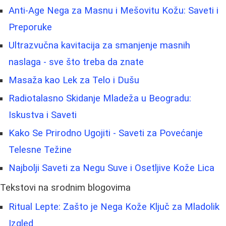
Anti-Age Nega za Masnu i Mešovitu Kožu: Saveti i
Preporuke
Ultrazvučna kavitacija za smanjenje masnih
naslaga - sve što treba da znate
Masaža kao Lek za Telo i Dušu
Radiotalasno Skidanje Mladeža u Beogradu:
Iskustva i Saveti
Kako Se Prirodno Ugojiti - Saveti za Povećanje
Telesne Težine
Najbolji Saveti za Negu Suve i Osetljive Kože Lica
Tekstovi na srodnim blogovima
Ritual Lepte: Zašto je Nega Kože Ključ za Mladolik
Izgled