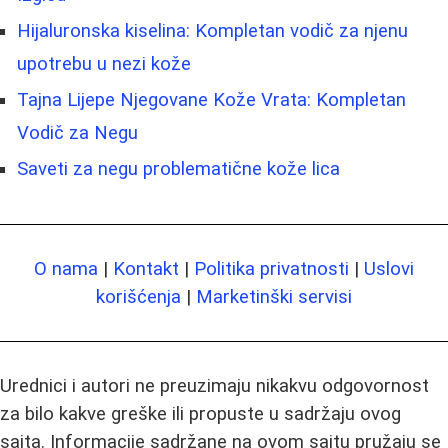
Hijaluronska kiselina: Kompletan vodič za njenu
upotrebu u nezi kože
Tajna Lijepe Njegovane Kože Vrata: Kompletan
Vodič za Negu
Saveti za negu problematične kože lica
O nama
|
Kontakt
|
Politika privatnosti
|
Uslovi
korišćenja
|
Marketinški servisi
Urednici i autori ne preuzimaju nikakvu odgovornost
za bilo kakve greške ili propuste u sadržaju ovog
sajta. Informacije sadržane na ovom sajtu pružaju se