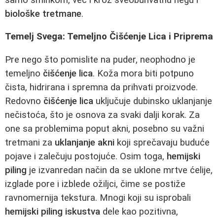
biološke tretmane
.
Temelj Svega: Temeljno Čišćenje Lica i Priprema
Pre nego što pomislite na puder, neophodno je
temeljno
čišćenje lica
. Koža mora biti potpuno
čista, hidrirana i spremna da prihvati proizvode.
Redovno
čišćenje lica
uključuje dubinsko uklanjanje
nečistoća, što je osnova za svaki dalji korak. Za
one sa problemima poput akni, posebno su važni
tretmani za
uklanjanje akni
koji sprečavaju buduće
pojave i zalečuju postojuće. Osim toga,
hemijski
piling
je izvanredan način da se uklone mrtve ćelije,
izglade pore i izblede ožiljci, čime se postiže
ravnomernija tekstura. Mnogi koji su isprobali
hemijski piling iskustva
dele kao pozitivna,