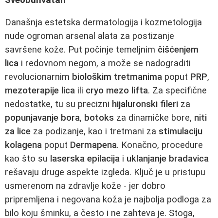
Današnja estetska dermatologija i kozmetologija
nude ogroman arsenal alata za postizanje
savršene kože. Put počinje temeljnim
čišćenjem
lica
i redovnom negom, a može se nadograditi
revolucionarnim
biološkim tretmanima
poput
PRP
,
mezoterapije lica
ili
cryo mezo lifta
. Za specifične
nedostatke, tu su precizni
hijaluronski fileri
za
popunjavanje bora
,
botoks
za dinamičke bore,
niti
za lice
za podizanje, kao i tretmani za
stimulaciju
kolagena
poput
Dermapena
. Konačno, procedure
kao što su
laserska epilacija
i
uklanjanje bradavica
rešavaju druge aspekte izgleda. Ključ je u pristupu
usmerenom na zdravlje kože - jer dobro
pripremljena i negovana koža je najbolja podloga za
bilo koju šminku, a često i ne zahteva je. Stoga,